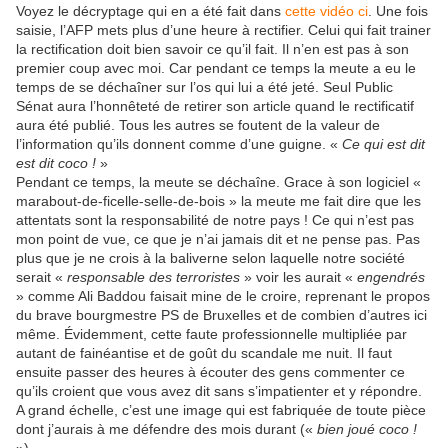
Voyez le décryptage qui en a été fait dans
cette vidéo ci
. Une fois
saisie, l’AFP mets plus d’une heure à rectifier. Celui qui fait trainer
la rectification doit bien savoir ce qu’il fait. Il n’en est pas à son
premier coup avec moi. Car pendant ce temps la meute a eu le
temps de se déchaîner sur l’os qui lui a été jeté. Seul Public
Sénat aura l’honnêteté de retirer son article quand le rectificatif
aura été publié. Tous les autres se foutent de la valeur de
l’information qu’ils donnent comme d’une guigne. «
Ce qui est dit
est dit coco !
»
Pendant ce temps, la meute se déchaîne. Grace à son logiciel «
marabout-de-ficelle-selle-de-bois » la meute me fait dire que les
attentats sont la responsabilité de notre pays ! Ce qui n’est pas
mon point de vue, ce que je n’ai jamais dit et ne pense pas. Pas
plus que je ne crois à la baliverne selon laquelle notre société
serait «
responsable des terroristes
» voir les aurait «
engendrés
» comme Ali Baddou faisait mine de le croire, reprenant le propos
du brave bourgmestre PS de Bruxelles et de combien d’autres ici
même. Évidemment, cette faute professionnelle multipliée par
autant de fainéantise et de goût du scandale me nuit. Il faut
ensuite passer des heures à écouter des gens commenter ce
qu’ils croient que vous avez dit sans s’impatienter et y répondre.
A grand échelle, c’est une image qui est fabriquée de toute pièce
dont j’aurais à me défendre des mois durant («
bien joué coco !