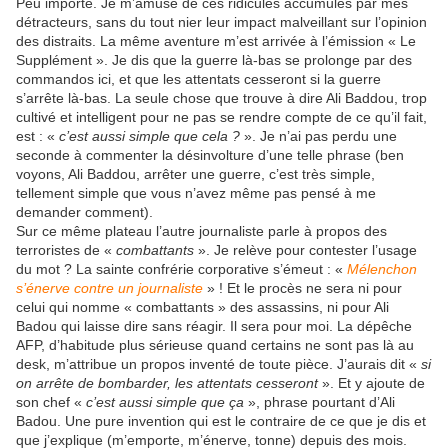
Peu importe. Je m’amuse de ces ridicules accumulés par mes
détracteurs, sans du tout nier leur impact malveillant sur l’opinion
des distraits. La même aventure m’est arrivée à l’émission « Le
Supplément ». Je dis que la guerre là-bas se prolonge par des
commandos ici, et que les attentats cesseront si la guerre
s’arrête là-bas. La seule chose que trouve à dire Ali Baddou, trop
cultivé et intelligent pour ne pas se rendre compte de ce qu’il fait,
est : «
c’est aussi simple que cela ?
». Je n’ai pas perdu une
seconde à commenter la désinvolture d’une telle phrase (ben
voyons, Ali Baddou, arrêter une guerre, c’est très simple,
tellement simple que vous n’avez même pas pensé à me
demander comment).
Sur ce même plateau l’autre journaliste parle à propos des
terroristes de «
combattants
». Je relève pour contester l’usage
du mot ? La sainte confrérie corporative s’émeut : «
Mélenchon
s’énerve contre un journaliste
» ! Et le procès ne sera ni pour
celui qui nomme « combattants » des assassins, ni pour Ali
Badou qui laisse dire sans réagir. Il sera pour moi. La dépêche
AFP, d’habitude plus sérieuse quand certains ne sont pas là au
desk, m’attribue un propos inventé de toute pièce. J’aurais dit «
si
on arrête de bombarder, les attentats cesseront
». Et y ajoute de
son chef «
c’est aussi simple que ça
», phrase pourtant d’Ali
Badou. Une pure invention qui est le contraire de ce que je dis et
que j’explique (m’emporte, m’énerve, tonne) depuis des mois.