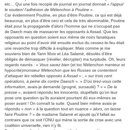
etc… Qui une fois recopié de journal en journal donnait «
l’appui/
le soutien/ l’adhésion de Mélenchon à Poutine
».
Car évidemment Poutine, en plus d’être Poutine, ce qui est déjà
beaucoup, en plus d’être ceci et cela de très abominable, Poutine
était pour la propagande d’alors l’homme qui ne s’occupait pas
de Daech mais de massacrer les opposants à Assad. Que les
opposants en question soient eux même de noirs fanatiques
religieux au point d’avoir été ensuite exclus du cessez-le-feu était
une revanche trop difficile à expliquer. Mais comme je me
souviens bien de Yann Moix et Léa Salamé, désolés d’être
obligés de démasquer (révéler, décrypter) ma turpitude. Oh, leurs
regards navrés : «
Vous savez bien
(et toc Mélenchon menteur et
hypocrite)
monsieur Mélenchon que les Russes se contentent
d’attaquer les rebelles opposés à Assad
» ; «
sur trois cent
opérations, à peine dix contre Daesch
». «
D’où tirez-vous cette
information
, avais-je demandé (grogné, sursauté) ? » «
De la
presse »
, avaient répondu les innocents, stupéfaits qu’on leur
pose une question qu’ils auraient pourtant dû eux-mêmes se
poser avant ! On connaît la suite. Quand bien même avais-je
répondu «
non
» à la question tout en nuance «
alors, on laisse
faire Poutine ?
» de madame Salamé et ajouté qu’il fallait au
contraire que ce soit l’ONU qui mène la sortie de crise avec une
coalition universelle, rien n’y fit.