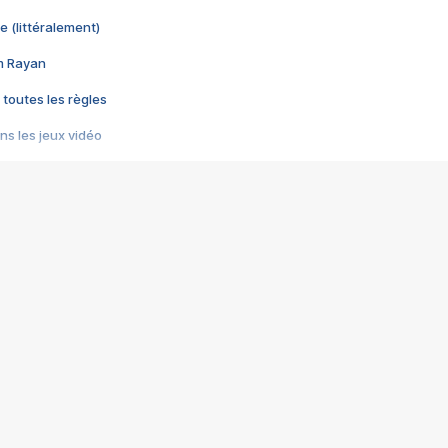
e (littéralement)
im Rayan
 toutes les règles
s les jeux vidéo
us choquant de Rockstar ? - Le scandale BULLY
e plus moche de Steam
du RÊVE tourne au CAUCHEMAR
pendant 8 heures
it… à tort
umiliés par un jeu vidéo
ire - Final Fantasy 8
ti un empire - Age of Empires