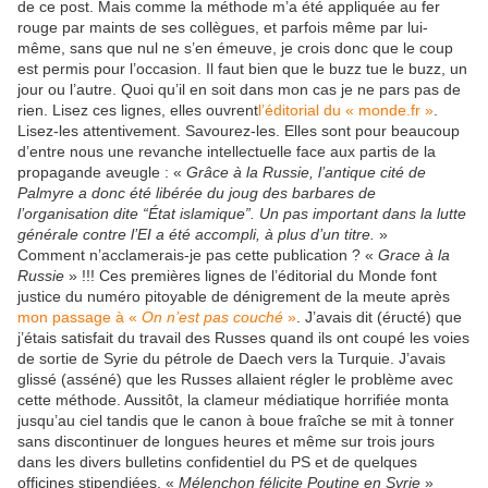
de ce post. Mais comme la méthode m’a été appliquée au fer
rouge par maints de ses collègues, et parfois même par lui-
même, sans que nul ne s’en émeuve, je crois donc que le coup
est permis pour l’occasion. Il faut bien que le buzz tue le buzz, un
jour ou l’autre. Quoi qu’il en soit dans mon cas je ne pars pas de
rien. Lisez ces lignes, elles ouvrent
l’éditorial du « monde.fr »
.
Lisez-les attentivement. Savourez-les. Elles sont pour beaucoup
d’entre nous une revanche intellectuelle face aux partis de la
propagande aveugle : «
Grâce à la Russie, l’antique cité de
Palmyre a donc été libérée du joug des barbares de
l’organisation dite “État islamique”. Un pas important dans la lutte
générale contre l’EI a été accompli, à plus d’un titre.
»
Comment n’acclamerais-je pas cette publication ? «
Grace à la
Russie
» !!! Ces premières lignes de l’éditorial du Monde font
justice du numéro pitoyable de dénigrement de la meute après
mon passage à «
On n’est pas couché
»
. J’avais dit (éructé) que
j’étais satisfait du travail des Russes quand ils ont coupé les voies
de sortie de Syrie du pétrole de Daech vers la Turquie. J’avais
glissé (asséné) que les Russes allaient régler le problème avec
cette méthode. Aussitôt, la clameur médiatique horrifiée monta
jusqu’au ciel tandis que le canon à boue fraîche se mit à tonner
sans discontinuer de longues heures et même sur trois jours
dans les divers bulletins confidentiel du PS et de quelques
officines stipendiées. «
Mélenchon félicite Poutine en Syrie
»