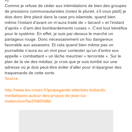
»).
Comme je refuse de céder aux intimidations de bien des groupes
de pressions communautaristes (notez le pluriel, s’il vous plaît) je
dois donc être placé dans la case pro-islamiste, quand bien
même l’instant d’avant on m’aura traité de « laïcard » et l’instant
d’après « d’ami des bombardements russes ». C’est tout bénéfice
pour le système. En effet, je suis par-dessus le marché un
partageux rouge. Donc nécessairement un fou dangereux
favorable aux assassins. Et cela quand bien même pas un
journaliste n’aura eu un mot pour contester qu’un d’entre eux
appelle « combattant » un lâche meurtrier « terroriste ». Sur le
plan de la vie des médias, je crois que je suis tombé sur une
adresse où je dois peut-être éviter d’aller pour m’épargner des
traquenards de cette sorte.
Source
http://www.les-crises.fr/propagande-attentats-bobards-
mediatiques-autour-des-propos-de-jean-luc-
melenchon%e2%80%8b/