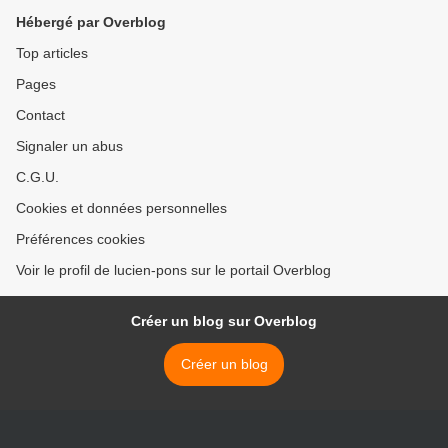
omie-
Hébergé par Overblog
france/social/02198027310
4-philippe-martinez-nexige-
Top articles
plus-le-retrait-de-la-loi-
Pages
travail-2002415.php?
yARtgfGX2LgmT7Xw.99#Xt
Contact
or=AD-6000 >
Signaler un abus
C.G.U.
Cookies et données personnelles
Préférences cookies
Voir le profil de lucien-pons sur le portail Overblog
Créer un blog sur Overblog
Créer un blog