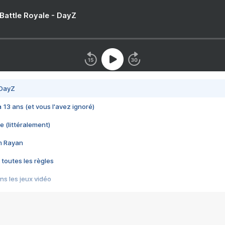
 Battle Royale - DayZ
 DayZ
 a 13 ans (et vous l'avez ignoré)
e (littéralement)
im Rayan
 toutes les règles
s les jeux vidéo
us choquant de Rockstar ? - Le scandale BULLY
e plus moche de Steam