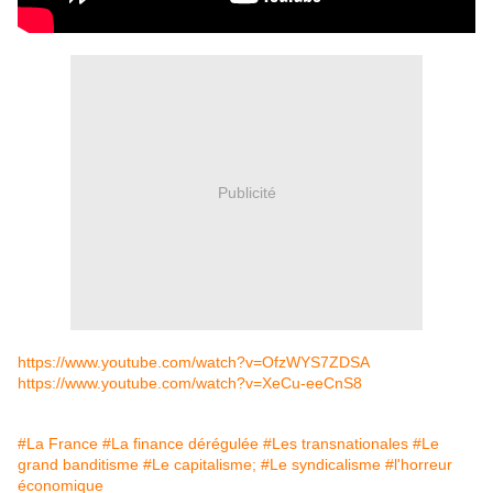
Publicité
https://www.youtube.com/watch?v=OfzWYS7ZDSA
https://www.youtube.com/watch?v=XeCu-eeCnS8
#La France
#La finance dérégulée
#Les transnationales
#Le
grand banditisme
#Le capitalisme;
#Le syndicalisme
#l'horreur
économique