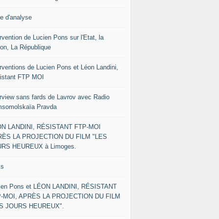
le d'analyse
rvention de Lucien Pons sur l'Etat, la
ion, La République
erventions de Lucien Pons et Léon Landini,
istant FTP MOI
erview sans fards de Lavrov avec Radio
somolskaïa Pravda
N LANDINI, RÉSISTANT FTP-MOI
ÈS LA PROJECTION DU FILM "LES
RS HEUREUX à Limoges.
ks
ien Pons et LÉON LANDINI, RÉSISTANT
-MOI, APRÈS LA PROJECTION DU FILM
ES JOURS HEUREUX".