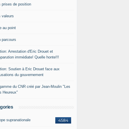
 prises de position
 valeurs
e au point
 parcours
tion: Arrestation d'Eric Drouet et
parution immédiate! Quelle honte!!!
tion: Soutien à Eric Drouet face aux
usations du gouvernement
gamme du CNR créé par Jean-Moulin "Les
rs Heureux"
gories
ope supranationale
4584