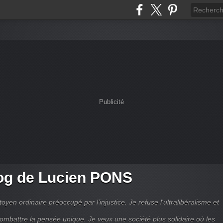
Publicité
og de Lucien PONS
toyen ordinaire préoccupé par l’injustice. Je refuse l'ultralibéralisme et
combattre la pensée unique. Je veux une société plus solidaire où les