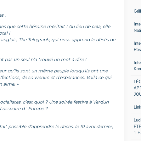
Gril
s .
Inte
es que cette héroïne méritait ! Au lieu de cela, elle
Nat
tal !
l anglais, The Telegraph, qui nous apprend le décès de
Int
Rés
 pas un seul n’a trouvé un mot à dire !
Int
Kom
r qu’ils sont un même peuple lorsqu’ils ont une
fections, de souvenirs et d’espérances. Voilà ce qui
LÉO
on aime. »
APR
JOU
ocialistes, c’est quoi ? Une soirée festive à Verdun
Lin
 ossuaire d ‘ Europe ?
Luc
tait possible d’apprendre le décès, le 10 avril dernier,
FTP
"L