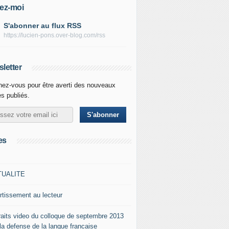
ez-moi
S'abonner au flux RSS
https://lucien-pons.over-blog.com/rss
letter
ez-vous pour être averti des nouveaux
es publiés.
es
TUALITE
rtissement au lecteur
raits video du colloque de septembre 2013
 la defense de la langue francaise