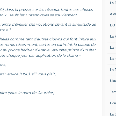
La 
élé, dans la presse, sur les réseaux, toutes ces choses
AM
choix… seuls les Britanniques se souviennent.
crainte d’éveiller des vocations devant la similitude de
L'O
rte » ?
La 
 hélas comme tant d’autres clowns qui font injure aux
l pas remis récemment, certes en catimini, la plaque de
La 
r au prince héritier d’Arabie Saoudite prince d’un état
és chaque jour par application de la charia –
La n
mes,
La 
d Service (DSC), s’il vous plaît,
Ukr
Ter
mpire (sous le nom de Gauthier).
Com
La S