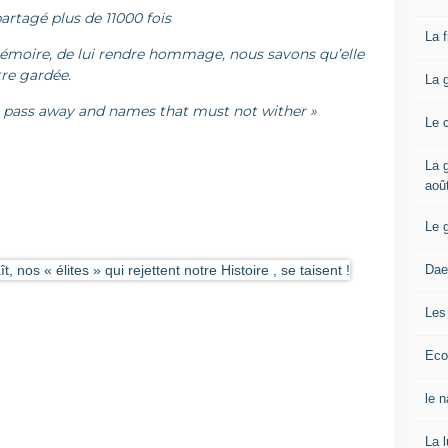
artagé plus de 11000 fois
La 
émoire, de lui rendre hommage, nous savons qu’elle
tre gardée.
La 
t pass away and names that must not wither »
Le 
La g
aoû
Le 
Dae
Les
Eco
le 
La 