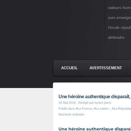
valeurs huma
suis enseigna
l’école répu
défendre
ACCUEIL
AVERTISSEMENT
Une héroïne authentique disparaît, no
29 Mai 2016
, Rédigé par lucien-pons
Publié dans
#La France
,
#La nation .
,
#La Républiq
fascisme ordinaire
Une héroïne authentique disparaît, 