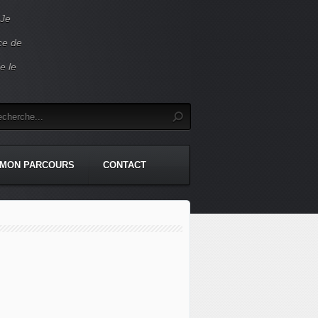
 Je
ace de
e le
MON PARCOURS
CONTACT