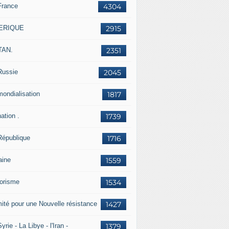
France
4304
ERIQUE
2915
TAN.
2351
Russie
2045
mondialisation
1817
ation .
1739
République
1716
aine
1559
rorisme
1534
ité pour une Nouvelle résistance
1427
yrie - La Libye - l'Iran -
1379