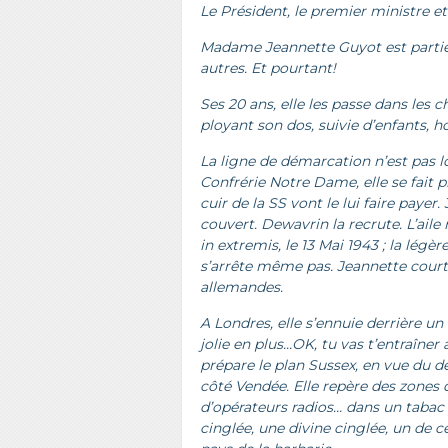
Le Président, le premier ministre 
Madame Jeannette Guyot est partie à
autres. Et pourtant!
Ses 20 ans, elle les passe dans les c
ployant son dos, suivie d’enfants, 
La ligne de démarcation n’est pas lo
Confrérie Notre Dame, elle se fait p
cuir de la SS vont le lui faire payer.
couvert. Dewavrin la recrute. L’aile 
in extremis, le 13 Mai 1943 ; la légè
s’arrête même pas. Jeannette court,
allemandes.
A Londres, elle s’ennuie derrière un b
jolie en plus…OK, tu vas t’entraîner 
prépare le plan Sussex, en vue du d
côté Vendée. Elle repère des zones 
d’opérateurs radios… dans un tabac
cinglée, une divine cinglée, un de 