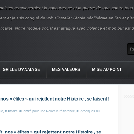
nistes remplaceraient la concurrence et la guerre de tous contre tous
nt et je suis choqué de voir s’installer l’école néolibérale en lieu et pl
blicaine. Notre modèle social est attaqué avec violence et mon but est d
GRILLE D'ANALYSE
MES VALEURS
MISE AU POINT
s « élites » qui rejettent notre Histoire , se taisent !
ue
,
#Histoire
,
#Comité pour une Nouvelle résistance
,
#Chroniques du
nos « élites » qui rejettent notre Histoire , se