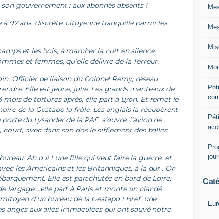
et son gouvernement : aux abonnés absents !
Mes
 97 ans, discrète, citoyenne tranquille parmi les
Mes
Mis
hamps et les bois, à marcher la nuit en silence,
hommes et femmes, qu’elle délivre de la Terreur.
Mon
in. Officier de liaison du Colonel Remy, réseau
Péti
rendre. Elle est jeune, jolie. Les grands manteaux de
com
 3 mois de tortures après, elle part à Lyon. Et remet le
noire de la Gestapo la frôle. Les anglais la récupèrent
Péti
re porte du Lysander de la RAF, s’ouvre, l’avion ne
acc
 court, avec dans son dos le sifflement des balles
Pro
jou
ureau. Ah oui ! une fille qui veut faire la guerre, et
avec les Américains et les Britanniques, à la dur . On
ébarquement. Elle est parachutée en bord de Loire,
Caté
de largage….elle part à Paris et monte un clandé
 mitoyen d’un bureau de la Gestapo ! Bref, une
Eur
ces anges aux ailes immaculées qui ont sauvé notre