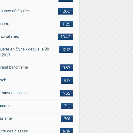
finance dérégulée
1200
guerre
1125
capitalisme;
1046
uerre en Syrie - depuis le 20
1012
t 2013
grand banditisme
987
sch
917
 transnationales
755
nomie
710
nazisme
701
lutte des classes
605