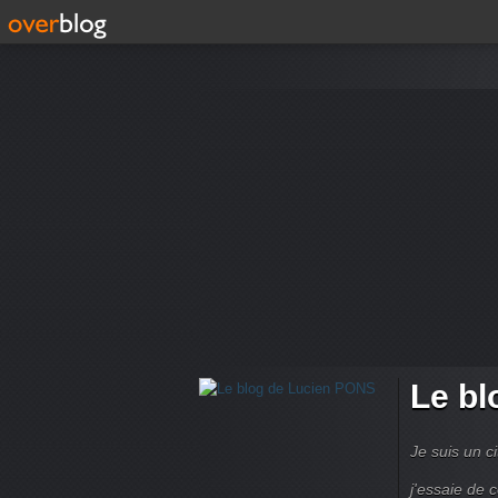
Le bl
Je suis un ci
j'essaie de 