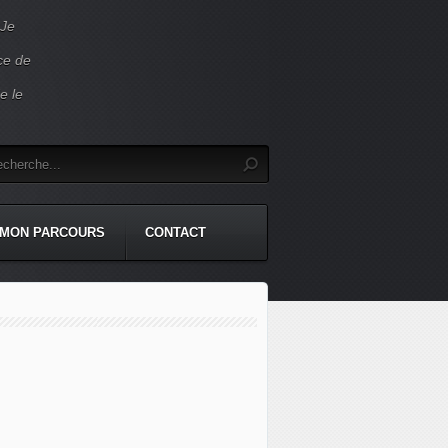
 Je
ace de
e le
MON PARCOURS
CONTACT