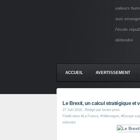
valeurs huma
suis enseigna
l’école répu
défendre
ACCUEIL
AVERTISSEMENT
Le Brexit, un calcul stratégique et v
27 Juin 2016
, Rédigé par lucien-pons
Publié dans
#La France
,
#l'Allemagne
,
#Europe sup
mémoire