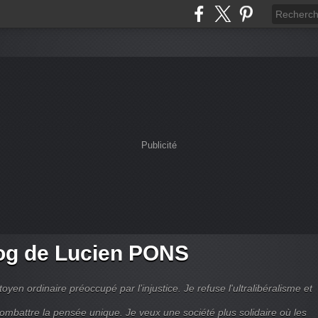
Publicité
og de Lucien PONS
toyen ordinaire préoccupé par l’injustice. Je refuse l'ultralibéralisme et
combattre la pensée unique. Je veux une société plus solidaire où les