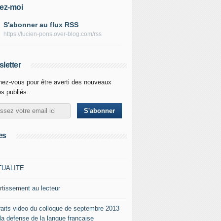
ez-moi
S'abonner au flux RSS
https://lucien-pons.over-blog.com/rss
letter
ez-vous pour être averti des nouveaux
es publiés.
es
TUALITE
rtissement au lecteur
raits video du colloque de septembre 2013
 la defense de la langue francaise