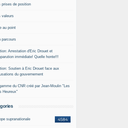
 prises de position
 valeurs
e au point
 parcours
tion: Arrestation d'Eric Drouet et
parution immédiate! Quelle honte!!!
tion: Soutien à Eric Drouet face aux
usations du gouvernement
gamme du CNR créé par Jean-Moulin "Les
rs Heureux"
gories
ope supranationale
4584