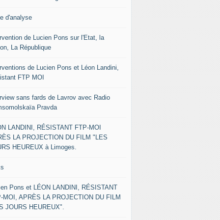
le d'analyse
rvention de Lucien Pons sur l'Etat, la
ion, La République
erventions de Lucien Pons et Léon Landini,
istant FTP MOI
erview sans fards de Lavrov avec Radio
somolskaïa Pravda
N LANDINI, RÉSISTANT FTP-MOI
ÈS LA PROJECTION DU FILM "LES
RS HEUREUX à Limoges.
ks
ien Pons et LÉON LANDINI, RÉSISTANT
-MOI, APRÈS LA PROJECTION DU FILM
ES JOURS HEUREUX".