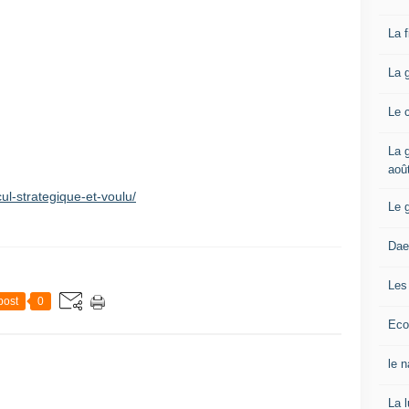
La 
La 
Le 
La g
aoû
cul-strategique-et-voulu/
Le 
Dae
Les
post
0
Eco
le 
La 