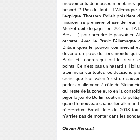
mouvements de masses monétaires que
hasard ? Pas du tout ! L’Allemagne a,
l’explique Thorsten Polleit président
financer sa première phase de réunifi
Merkel doit dégager en 2017 et l’Af
Brexit…) pour prendre le pouvoir en A
ouverte. Avec le Brexit l’Allemagne
Britanniques le pouvoir commercial e
devenu un pays du tiers monde qui va 
Berlin et Londres qui font le tri sur
points. Ce n’est pas un hasard si Hollan
Steinmeier car toutes les décisions pri
croire que leur volonté est de sauver
parler en allemand à côté de Steinmeier
qui reste de la zone euro en la consoli
piger le jeu de Berlin, soutient la poli
quand le nouveau chancelier allemand s
référendum Brexit date de 2013 tout
n’arrête pas de monter dans les sonda
Olivier Renault