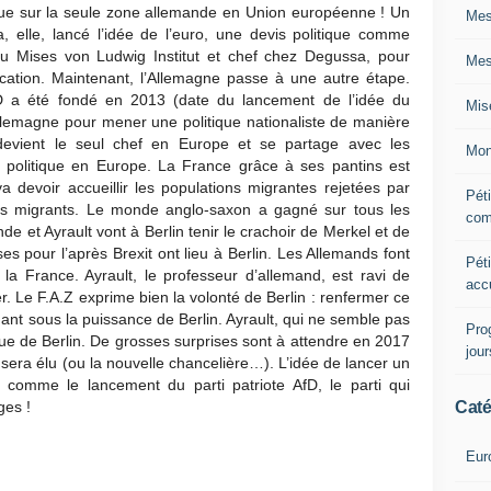
 sur la seule zone allemande en Union européenne ! Un
Mes
 elle, lancé l’idée de l’euro, une devis politique comme
 du Mises von Ludwig Institut et chef chez Degussa, pour
Mes
cation. Maintenant, l’Allemagne passe à une autre étape.
D a été fondé en 2013 (date du lancement de l’idée du
Mis
llemagne pour mener une politique nationaliste de manière
 devient le seul chef en Europe et se partage avec les
Mon
t politique en Europe. La France grâce à ses pantins est
devoir accueillir les populations migrantes rejetées par
Péti
 les migrants. Le monde anglo-saxon a gagné sur tous les
com
de et Ayrault vont à Berlin tenir le crachoir de Merkel et de
ses pour l’après Brexit ont lieu à Berlin. Les Allemands font
Péti
 la France. Ayrault, le professeur d’allemand, est ravi de
acc
. Le F.A.Z exprime bien la volonté de Berlin : renfermer ce
dant sous la puissance de Berlin. Ayrault, qui ne semble pas
Pro
tique de Berlin. De grosses surprises sont à attendre en 2017
jou
era élu (ou la nouvelle chancelière…). L’idée de lancer un
 comme le lancement du parti patriote AfD, le parti qui
Caté
ges !
Eur