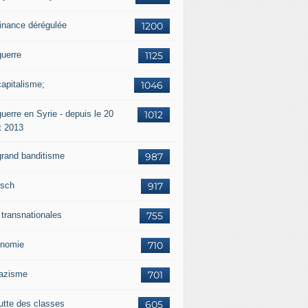
finance dérégulée
1200
guerre
1125
capitalisme;
1046
uerre en Syrie - depuis le 20
1012
t 2013
grand banditisme
987
sch
917
 transnationales
755
nomie
710
nazisme
701
lutte des classes
605