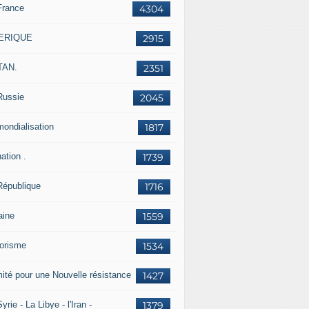
France
4304
ERIQUE
2915
TAN.
2351
Russie
2045
mondialisation
1817
ation .
1739
République
1716
aine
1559
rorisme
1534
ité pour une Nouvelle résistance
1427
yrie - La Libye - l'Iran -
1379