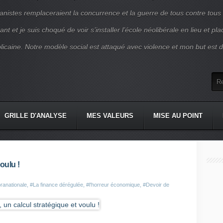
nistes remplaceraient la concurrence et la guerre de tous contre tous
nt et je suis choqué de voir s’installer l’école néolibérale en lieu et pl
blicaine. Notre modèle social est attaqué avec violence et mon but est d
GRILLE D'ANALYSE
MES VALEURS
MISE AU POINT
oulu !
ranationale
,
#La finance dérégulée
,
#l'horreur économique
,
#Devoir de