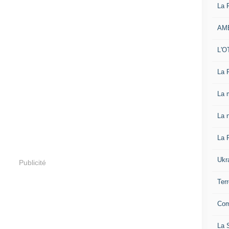
La 
AM
L'O
La 
La 
La n
La 
Ukr
Publicité
Ter
Com
La S