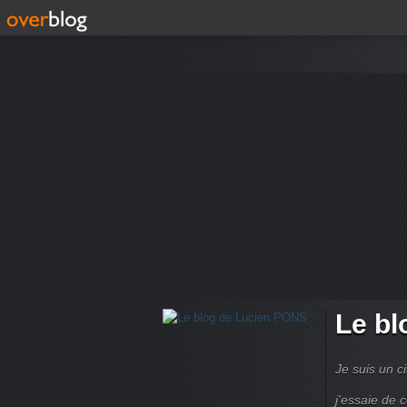
Le bl
Je suis un ci
j'essaie de 