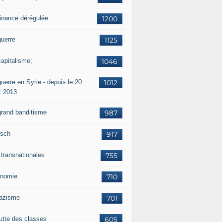
finance dérégulée
1200
guerre
1125
capitalisme;
1046
uerre en Syrie - depuis le 20
1012
t 2013
grand banditisme
987
sch
917
 transnationales
755
nomie
710
nazisme
701
lutte des classes
605