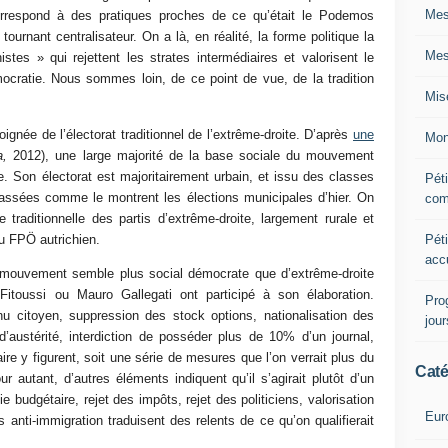
Mes
orrespond à des pratiques proches de ce qu’était le Podemos
urnant centralisateur. On a là, en réalité, la forme politique la
Mes
es » qui rejettent les strates intermédiaires et valorisent le
émocratie. Nous sommes loin, de ce point de vue, de la tradition
Mis
ignée de l’électorat traditionnel de l’extrême-droite. D’après
une
Mon
a,
2012), une large majorité de la base sociale du mouvement
e. Son électorat est majoritairement urbain, et issu des classes
Péti
assées comme le montrent les élections municipales d’hier. On
com
e traditionnelle des partis d’extrême-droite, largement rurale et
Péti
u FPÖ autrichien.
acc
ouvement semble plus social démocrate que d’extrême-droite
Fitoussi ou Mauro Gallegati ont participé à son élaboration.
Pro
nu citoyen, suppression des stock options, nationalisation des
jou
d’austérité, interdiction de posséder plus de 10% d’un journal,
aire y figurent, soit une série de mesures que l’on verrait plus du
Caté
r autant, d’autres éléments indiquent qu’il s’agirait plutôt d’un
 budgétaire, rejet des impôts, rejet des politiciens, valorisation
Eur
rs anti-immigration traduisent des relents de ce qu’on qualifierait