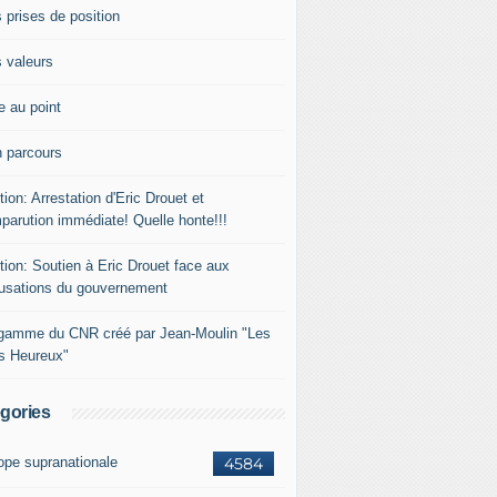
 prises de position
 valeurs
e au point
 parcours
tion: Arrestation d'Eric Drouet et
parution immédiate! Quelle honte!!!
tion: Soutien à Eric Drouet face aux
usations du gouvernement
gamme du CNR créé par Jean-Moulin "Les
rs Heureux"
gories
ope supranationale
4584