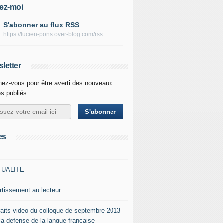
ez-moi
S'abonner au flux RSS
https://lucien-pons.over-blog.com/rss
letter
ez-vous pour être averti des nouveaux
es publiés.
es
TUALITE
rtissement au lecteur
raits video du colloque de septembre 2013
 la defense de la langue francaise