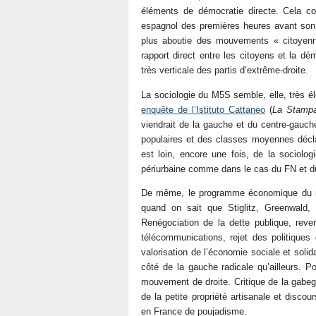
éléments de démocratie directe. Cela c
espagnol des premières heures avant son to
plus aboutie des mouvements « citoyennist
rapport direct entre les citoyens et la d
très verticale des partis d’extrême-droite.
La sociologie du M5S semble, elle, très élo
enquête de l’Istituto Cattaneo
(
La Stamp
viendrait de la gauche et du centre-gauch
populaires et des classes moyennes décl
est loin, encore une fois, de la sociologi
périurbaine comme dans le cas du FN et d
De même, le programme économique du m
quand on sait que Stiglitz, Greenwald, 
Renégociation de la dette publique, reve
télécommunications, rejet des politiques 
valorisation de l’économie sociale et solid
côté de la gauche radicale qu’ailleurs. Pou
mouvement de droite. Critique de la gabegie
de la petite propriété artisanale et discou
en France de poujadisme.