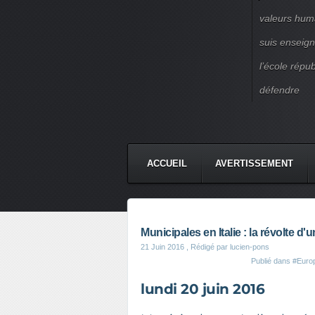
valeurs huma
suis enseigna
l’école répu
défendre
ACCUEIL
AVERTISSEMENT
Municipales en Italie : la révolte d'
21 Juin 2016
, Rédigé par lucien-pons
Publié dans
#Europ
lundi 20 juin 2016