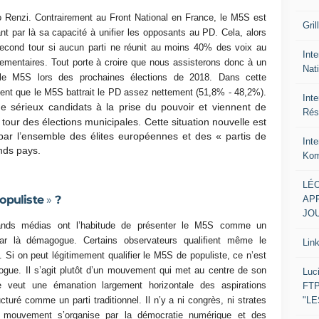
o Renzi. Contrairement au Front National en France, le M5S est
Gril
nt par là sa capacité à unifier les opposants au PD. Cela, alors
 second tour si aucun parti ne réunit au moins 40% des voix au
Inte
lementaires. Tout porte à croire que nous assisterons donc à un
Nat
le M5S lors des prochaines élections de 2018. Dans cette
ent que le M5S battrait le PD assez nettement (51,8% - 48,2%).
Int
 sérieux candidats à la prise du pouvoir et viennent de
Rés
 tour des élections municipales. Cette situation nouvelle est
r l’ensemble des élites européennes et des « partis de
Int
nds pays.
Kom
LÉO
opuliste
»
?
APR
JOU
grands médias ont l’habitude de présenter le M5S comme un
r là démagogue. Certains observateurs qualifient même le
Lin
i on peut légitimement qualifier le M5S de populiste, ce n’est
gue. Il s’agit plutôt d’un mouvement qui met au centre de son
Luc
se veut une émanation largement horizontale des aspirations
FTP
"L
turé comme un parti traditionnel. Il n’y a ni congrès, ni strates
 Le mouvement s’organise par la démocratie numérique et des