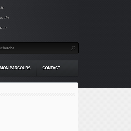
 Je
ace de
e le
MON PARCOURS
CONTACT