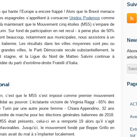
Suiv
 qui hante l’Europe a encore frappé ! Alors que le Brexit menace
les espagnoles s’apprêtent à consacrer
Unidos Podemos
comme
ilà maintenant que le Mouvement cinq étoiles (M5S) s’empare de
rin. Sur fond de participation en net recul - à peine plus de 50%
ement beaucoup, notamment aux municipales, nous assistons à un
News
e italienne. Les résultats dans les villes moyennes sont peu ou
 grandes villes, le Parti Démocrate recule substantiellement, le
Abonn
it stagne, et la Ligue du Nord de Matteo Salvini continue à
articl
ée du parti d’extrême-droite Fratelli d’Italia.
Pag
onal
crutin, c’est que le M5S s’est imposé comme premier mouvement
idat au pouvoir. L’éclatante victoire de Virginia Raggi - 65% des
AC
de Turin par une autre jeune femme - Chiara Appendino, 32 ans
ordre de marche pour les élections générales italiennes de 2018.
Ave
S était présents, celui-ci en a remporté 19 alors qu’il s’agit
 défavorables. Jusqu’ici, le mouvement fondé par Beppe Grillo en
Ext
ais avait du mal à s’implanter localement.
sur