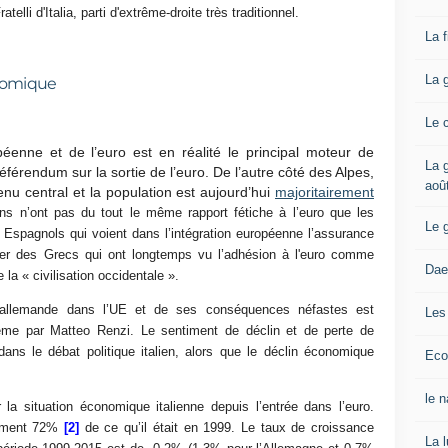
telli d'Italia, parti d'extrême-droite très traditionnel.
La 
La 
nomique
Le 
enne et de l’euro est en réalité le principal moteur de
La g
rendum sur la sortie de l’euro. De l’autre côté des Alpes,
aoû
venu central et la population est aujourd’hui
majoritairement
ns n’ont pas du tout le même rapport fétiche à l’euro que les
Le 
es Espagnols qui voient dans l’intégration européenne l’assurance
rler des Grecs qui ont longtemps vu l’adhésion à l'euro comme
Dae
e la « civilisation occidentale ».
allemande dans l’UE et de ses conséquences néfastes est
Les
même par Matteo Renzi. Le sentiment de déclin et de perte de
ans le débat politique italien, alors que le déclin économique
Eco
le 
la situation économique italienne depuis l’entrée dans l’euro.
lement 72%
[2]
de ce qu’il était en 1999. Le taux de croissance
La 