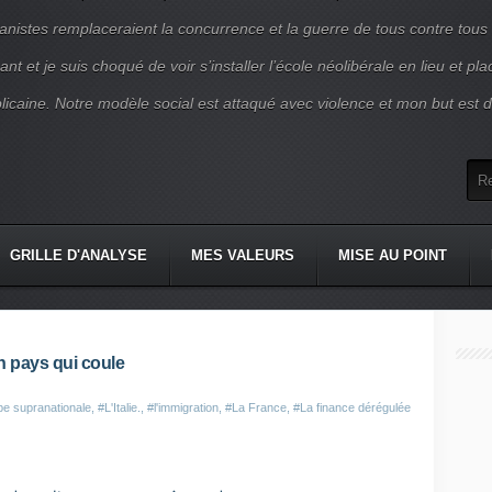
nistes remplaceraient la concurrence et la guerre de tous contre tous
nt et je suis choqué de voir s’installer l’école néolibérale en lieu et pl
blicaine. Notre modèle social est attaqué avec violence et mon but est d
GRILLE D'ANALYSE
MES VALEURS
MISE AU POINT
un pays qui coule
e supranationale
,
#L'Italie.
,
#l'immigration
,
#La France
,
#La finance dérégulée