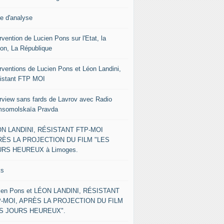
le d'analyse
rvention de Lucien Pons sur l'Etat, la
ion, La République
erventions de Lucien Pons et Léon Landini,
istant FTP MOI
erview sans fards de Lavrov avec Radio
somolskaïa Pravda
N LANDINI, RÉSISTANT FTP-MOI
ÈS LA PROJECTION DU FILM "LES
RS HEUREUX à Limoges.
ks
ien Pons et LÉON LANDINI, RÉSISTANT
-MOI, APRÈS LA PROJECTION DU FILM
ES JOURS HEUREUX".