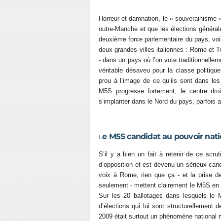
Horreur et damnation, le « souverainisme »
outre-Manche et que les élections généra
deuxième force parlementaire du pays, vo
deux grandes villes italiennes : Rome et Tu
- dans un pays où l’on vote traditionnell
véritable désaveu pour la classe politiqu
prou à l’image de ce qu’ils sont dans les
M5S progresse fortement, le centre dro
s’implanter dans le Nord du pays, parfois aid
e M5S candidat au pouvoir nati
L
S’il y a bien un fait à retenir de ce s
d’opposition et est devenu un sérieux cand
voix à Rome, rien que ça - et la prise 
seulement - mettent clairement le M5S en 
Sur les 20 ballotages dans lesquels le M5
d’élections qui lui sont structurellement
2009 était surtout un phénomène national m