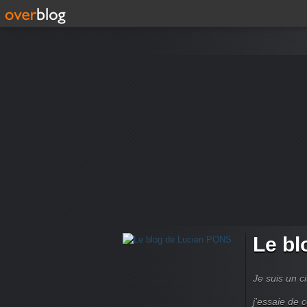
Le bl
Je suis un ci
j'essaie de 