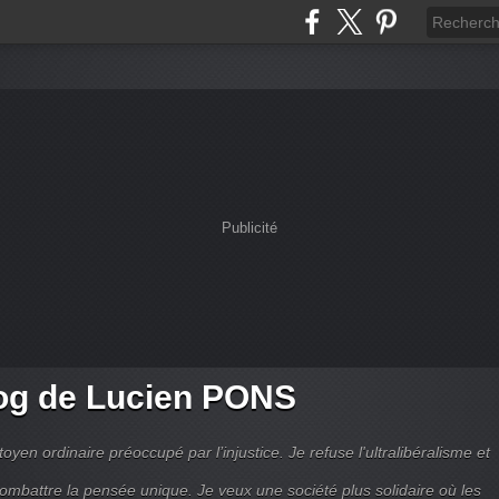
Publicité
og de Lucien PONS
toyen ordinaire préoccupé par l’injustice. Je refuse l'ultralibéralisme et
combattre la pensée unique. Je veux une société plus solidaire où les