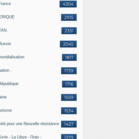
France
4304
ERIQUE
2915
TAN.
2351
Russie
2045
mondialisation
1817
ation .
1739
République
1716
aine
1559
rorisme
1534
ité pour une Nouvelle résistance
1427
yrie - La Libye - l'Iran -
1379