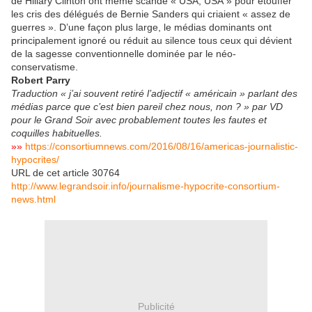
de Hillary Clinton ont même scandé « USA, USA » pour étouffer
les cris des délégués de Bernie Sanders qui criaient « assez de
guerres ». D’une façon plus large, le médias dominants ont
principalement ignoré ou réduit au silence tous ceux qui dévient
de la sagesse conventionnelle dominée par le néo-
conservatisme.
Robert Parry
Traduction « j’ai souvent retiré l’adjectif « américain » parlant des
médias parce que c’est bien pareil chez nous, non ? » par VD
pour le Grand Soir avec probablement toutes les fautes et
coquilles habituelles.
»»
https://consortiumnews.com/2016/08/16/americas-journalistic-
hypocrites/
URL de cet article 30764
http://www.legrandsoir.info/journalisme-hypocrite-consortium-
news.html
Publicité