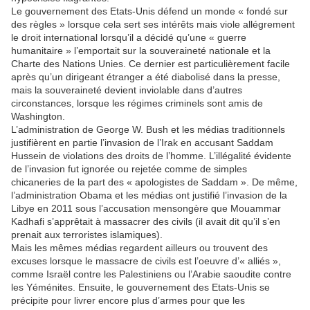
Le gouvernement des Etats-Unis défend un monde « fondé sur
des règles » lorsque cela sert ses intérêts mais viole allégrement
le droit international lorsqu’il a décidé qu’une « guerre
humanitaire » l’emportait sur la souveraineté nationale et la
Charte des Nations Unies. Ce dernier est particulièrement facile
après qu’un dirigeant étranger a été diabolisé dans la presse,
mais la souveraineté devient inviolable dans d’autres
circonstances, lorsque les régimes criminels sont amis de
Washington.
L’administration de George W. Bush et les médias traditionnels
justifièrent en partie l’invasion de l’Irak en accusant Saddam
Hussein de violations des droits de l’homme. L’illégalité évidente
de l’invasion fut ignorée ou rejetée comme de simples
chicaneries de la part des « apologistes de Saddam ». De même,
l’administration Obama et les médias ont justifié l’invasion de la
Libye en 2011 sous l’accusation mensongère que Mouammar
Kadhafi s’apprêtait à massacrer des civils (il avait dit qu’il s’en
prenait aux terroristes islamiques).
Mais les mêmes médias regardent ailleurs ou trouvent des
excuses lorsque le massacre de civils est l’oeuvre d’« alliés »,
comme Israël contre les Palestiniens ou l’Arabie saoudite contre
les Yéménites. Ensuite, le gouvernement des Etats-Unis se
précipite pour livrer encore plus d’armes pour que les