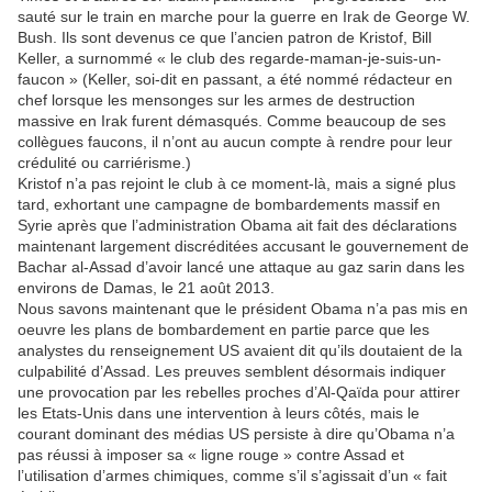
sauté sur le train en marche pour la guerre en Irak de George W.
Bush. Ils sont devenus ce que l’ancien patron de Kristof, Bill
Keller, a surnommé « le club des regarde-maman-je-suis-un-
faucon » (Keller, soi-dit en passant, a été nommé rédacteur en
chef lorsque les mensonges sur les armes de destruction
massive en Irak furent démasqués. Comme beaucoup de ses
collègues faucons, il n’ont au aucun compte à rendre pour leur
crédulité ou carriérisme.)
Kristof n’a pas rejoint le club à ce moment-là, mais a signé plus
tard, exhortant une campagne de bombardements massif en
Syrie après que l’administration Obama ait fait des déclarations
maintenant largement discréditées accusant le gouvernement de
Bachar al-Assad d’avoir lancé une attaque au gaz sarin dans les
environs de Damas, le 21 août 2013.
Nous savons maintenant que le président Obama n’a pas mis en
oeuvre les plans de bombardement en partie parce que les
analystes du renseignement US avaient dit qu’ils doutaient de la
culpabilité d’Assad. Les preuves semblent désormais indiquer
une provocation par les rebelles proches d’Al-Qaïda pour attirer
les Etats-Unis dans une intervention à leurs côtés, mais le
courant dominant des médias US persiste à dire qu’Obama n’a
pas réussi à imposer sa « ligne rouge » contre Assad et
l’utilisation d’armes chimiques, comme s’il s’agissait d’un « fait