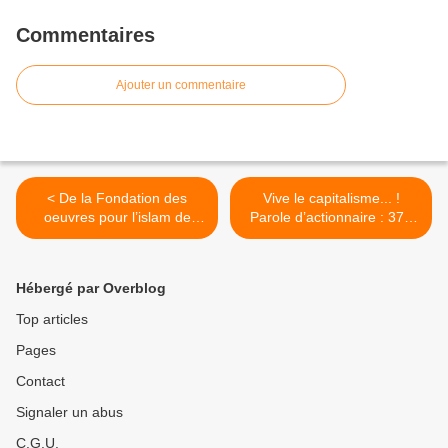
Commentaires
Ajouter un commentaire
< De la Fondation des
Vive le capitalisme... !
oeuvres pour l’islam de
Parole d’actionnaire : 372
France à la Fondation pour
milliards d’euros de
l’islam de France. Par
dividendes au 2ème
Hélène Richard-Favre.
trimestre 2016 >
Hébergé par Overblog
Top articles
Pages
Contact
Signaler un abus
C.G.U.