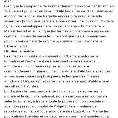
établi ».
Bien que la campagne de bombardement approuvé par Kristof en
2013 aurait pu jouer en faveur d’Al-Qaïda (ou de l’Etat islamique)
et donc déclenché une tragédie encore pire pour le peuple
syrien, le chroniqueur persiste à préconiser une invasion US de la
Syrie, bien enveloppée dans un joli langage « humanitaire ».
Mais il devrait être clair que les termes à consonance agréable
comme « zones de sécurité » ne sont que des euphémismes
pour « changement de régime », comme nous l’avons vu en
Libye en 2011.
Oublier la réalité
Les médias « oublient » souvent qu’Obama a autorisé la
formation et l’armement des soi-disant rebelles syriens
« modérés » dont beaucoup se sont placés sous le
commandement militaire du Front al-Nosra d’Al-Qaïda avec des
armes américaines sophistiquées, telles que des missiles
antichars TOW, qu’on retrouve dans les arsenaux d’al-Nosra et
ses alliés djihadistes.
En d’autres termes, au-delà de l’indignation sélective sur la
morale et le droit international, nous assistons à un journaliste
sélectif. En effet, à travers toute la profession, on constate un
abandon presque complet de l’objectivité en matière de
reportages sur la politique étrangère des Etats-Unis. Même les
publications libérales et de gauche s’en prennent maintenant à