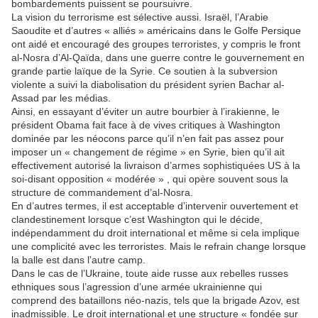
bombardements puissent se poursuivre.
La vision du terrorisme est sélective aussi. Israël, l’Arabie
Saoudite et d’autres « alliés » américains dans le Golfe Persique
ont aidé et encouragé des groupes terroristes, y compris le front
al-Nosra d’Al-Qaïda, dans une guerre contre le gouvernement en
grande partie laïque de la Syrie. Ce soutien à la subversion
violente a suivi la diabolisation du président syrien Bachar al-
Assad par les médias.
Ainsi, en essayant d’éviter un autre bourbier à l’irakienne, le
président Obama fait face à de vives critiques à Washington
dominée par les néocons parce qu’il n’en fait pas assez pour
imposer un « changement de régime » en Syrie, bien qu’il ait
effectivement autorisé la livraison d’armes sophistiquées US à la
soi-disant opposition « modérée » , qui opère souvent sous la
structure de commandement d’al-Nosra.
En d’autres termes, il est acceptable d’intervenir ouvertement et
clandestinement lorsque c’est Washington qui le décide,
indépendamment du droit international et même si cela implique
une complicité avec les terroristes. Mais le refrain change lorsque
la balle est dans l’autre camp.
Dans le cas de l’Ukraine, toute aide russe aux rebelles russes
ethniques sous l’agression d’une armée ukrainienne qui
comprend des bataillons néo-nazis, tels que la brigade Azov, est
inadmissible. Le droit international et une structure « fondée sur