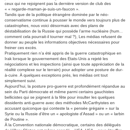
ceux qui ne rejoignent pas la dernière version de club des
« « regarde-maman-je-suis-un-faucon ».
Tandis que de la politique étrangère dominée par le néo-
conservatisme continue à pousser le monde vers toujours plus de
catastrophes, nous voici désormais avec des plans de
déstabilisation de la Russie qui possède l’arme nucléaire (hum...
comment cela pourrait-il tourner mal ?), Les médias refusent de
donner au peuple les informations objectives nécessaires pour
freiner ces excès.
Pratiquement rien n’a été appris de la guerre catastrophique en
Irak lorsque le gouvernement des Etats-Unis a rejeté les
négociations et les inspections (ainsi que toute appréciation de la
réalité complexe sur le terrain) pour adopter une posture de dur-
à-cuire. À quelques exceptions près, les médias ont tout
simplement suivi.
Aujourd’hui, la posture pro-guerre est profondément répandue au
sein du Parti démocrate et même parmi certains gauchistes
bellicistes qui se joignent à la fête pour insulter les quelques
dissidents anti-guerre avec des méthodes McCarthyistes en
accusant quiconque qui conteste la « pensée grégaire » sur la
Syrie ou la Russie d’être un « apologiste d’Assad » ou un « larbin
de Poutine ».
À la Convention nationale démocratique, certains des délégués