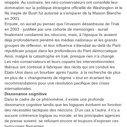
stoppée. Au contraire, les néo-conservateurs ont consolidé leur
domination sur la politique étrangère officielle de Washington et le
fils inepte de Bush fut autorisé à s’emparer de la Maison Blanche
en 2001.
Ensuite, on aurait pu penser que l’invasion désastreuse de l’Irak
en 2003 - justifiée par une cohorte de mensonges - aurait
finalement condamné les néocons, mais, à l’époque ils avaient
déjà profondément pénétré les médias nationaux et les grands
groupes de réflexion, et leur influence s’étendait au-delà du Parti
républicain jusque dans les profondeurs du Parti démocratique.
Ainsi, malgré la catastrophe en Irak, presque rien n’a changé.
Les néo-conservateurs et leurs copains les interventionnistes
libéraux ont continué à fabriquer des récits qui ont conduit les
Etats-Unis dans un bourbier après l’autre, à la recherche de plus
en plus de « changements de régime » tout en écartant les
recommandations pour une résolution pacifique des crises
internationales.
Dissonance cognitive
Dans le cadre de ce phénomène, il existe une profonde
dissonance cognitive tandis que les logiques évoluent en fonction
des nécessités tactiques des néocons. D’un cas à l’autre, il n’y a
aucune cohérence logique ou morale, et les principales agences
de presse suivent, se refusant encore et toujours d’exposer ces
hypocrisies flagrantes.