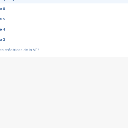
e 6
e 5
e 4
e 3
s créatrices de la VF !
e 2
e 1
e Mektoub My Love arrive enfin ! Rencontre avec Shaïn Boumedine et Sal
i : après Toni en famille
elle réalise le bouleversant Dites lui que je l'aime
ais ! Rencontre autour de Vie privée de Rebecca Zlotowski
 de Marguerite, Grave... Rencontre avec Ella Rumpf