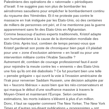
Palestiniens des opérations de « ratonnade » périodiques
d’Israël. Il ne suggère pas non plus de bombarder les
aérodromes saoudiens pour empêcher le bombardement continu
du royaume des Yéménites. Et il ne proteste pas contre le
massacre en Irak instiguée par les Etats-Unis, où des centaines
de milliers de personnes ont péri, et il ne mentionne pas la guerre
apparemment sans fin des Etats-Unis en Afghanistan.
Comme beaucoup d’autres experts traditionnels, Kristof adapte
son humanitarisme à la cause de la domination mondiale des
Etats-Unis. Après tout, combien de temps pensez-vous que
Kristof garderait son poste de chroniqueur bien payé s’il plaidait
pour une « zone d’exclusion aérienne » en Israël ou pour une
intervention militaire contre l’Arabie Saoudite ?
Autrement dit, combien de courage professionnel faut-il avoir
pour rejoindre la meute contre les « ennemis » des Etats-Unis
une fois qu’ils ont été diabolisés ? Ce fut pourtant bien une telle
« pensée grégaire » qui ouvrit la voie à l’invasion américaine de
l’Irak pour renverser Saddam Hussein, une décision adoptée par
les « faucons libéraux » aussi bien que les néo-conservateurs et
qui marqua le début d’une souffrance massive à travers le
Moyen-Orient et maintenant l’Europe. Selon certaines
estimations, les morts irakiens s’élèvent à plus d’un million.
Donc, il faut se rappeler comment The New Yorker, The New York
Times et d’autres soi-disant publications « progressistes » ont