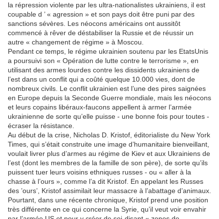
la répression violente par les ultra-nationalistes ukrainiens, il est
coupable d ’ « agression » et son pays doit être puni par des
sanctions sévères. Les néocons américains ont aussitôt
commencé à rêver de déstabiliser la Russie et de réussir un
autre « changement de régime » à Moscou.
Pendant ce temps, le régime ukrainien soutenu par les EtatsUnis
a poursuivi son « Opération de lutte contre le terrorisme », en
utilisant des armes lourdes contre les dissidents ukrainiens de
l’est dans un conflit qui a coûté quelque 10.000 vies, dont de
nombreux civils. Le conflit ukrainien est l’une des pires saignées
en Europe depuis la Seconde Guerre mondiale, mais les néocons
et leurs copains libéraux-faucons appellent à armer l’armée
ukrainienne de sorte qu’elle puisse - une bonne fois pour toutes -
écraser la résistance.
Au début de la crise, Nicholas D. Kristof, éditorialiste du New York
Times, qui s’était construite une image d’humanitaire bienveillant,
voulait livrer plus d’armes au régime de Kiev et aux Ukrainiens de
l’est (dont les membres de la famille de son père), de sorte qu’ils
puissent tuer leurs voisins ethniques russes - ou « aller à la
chasse à l’ours », comme l’a dit Kristof. En appelant les Russes
des ’ours’, Kristof assimilait leur massacre à l’abattage d’animaux.
Pourtant, dans une récente chronique, Kristof prend une position
très différente en ce qui concerne la Syrie, qu’il veut voir envahir
par l’armée US et pour y créer de soi-disant « zones de