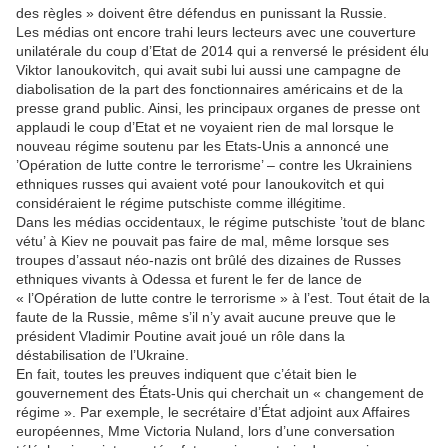
des règles » doivent être défendus en punissant la Russie.
Les médias ont encore trahi leurs lecteurs avec une couverture
unilatérale du coup d’Etat de 2014 qui a renversé le président élu
Viktor Ianoukovitch, qui avait subi lui aussi une campagne de
diabolisation de la part des fonctionnaires américains et de la
presse grand public. Ainsi, les principaux organes de presse ont
applaudi le coup d’Etat et ne voyaient rien de mal lorsque le
nouveau régime soutenu par les Etats-Unis a annoncé une
’Opération de lutte contre le terrorisme’ – contre les Ukrainiens
ethniques russes qui avaient voté pour Ianoukovitch et qui
considéraient le régime putschiste comme illégitime.
Dans les médias occidentaux, le régime putschiste ’tout de blanc
vétu’ à Kiev ne pouvait pas faire de mal, même lorsque ses
troupes d’assaut néo-nazis ont brûlé des dizaines de Russes
ethniques vivants à Odessa et furent le fer de lance de
« l’Opération de lutte contre le terrorisme » à l’est. Tout était de la
faute de la Russie, même s’il n’y avait aucune preuve que le
président Vladimir Poutine avait joué un rôle dans la
déstabilisation de l’Ukraine.
En fait, toutes les preuves indiquent que c’était bien le
gouvernement des États-Unis qui cherchait un « changement de
régime ». Par exemple, le secrétaire d’État adjoint aux Affaires
européennes, Mme Victoria Nuland, lors d’une conversation