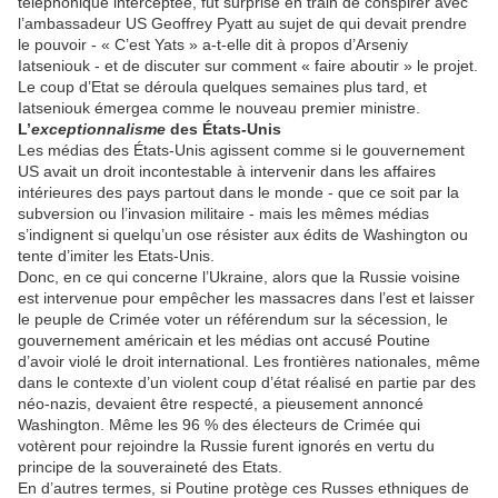
téléphonique interceptée, fut surprise en train de conspirer avec
l’ambassadeur US Geoffrey Pyatt au sujet de qui devait prendre
le pouvoir - « C’est Yats » a-t-elle dit à propos d’Arseniy
Iatseniouk - et de discuter sur comment « faire aboutir » le projet.
Le coup d’Etat se déroula quelques semaines plus tard, et
Iatseniouk émergea comme le nouveau premier ministre.
L’
exceptionnalisme
des États-Unis
Les médias des États-Unis agissent comme si le gouvernement
US avait un droit incontestable à intervenir dans les affaires
intérieures des pays partout dans le monde - que ce soit par la
subversion ou l’invasion militaire - mais les mêmes médias
s’indignent si quelqu’un ose résister aux édits de Washington ou
tente d’imiter les Etats-Unis.
Donc, en ce qui concerne l’Ukraine, alors que la Russie voisine
est intervenue pour empêcher les massacres dans l’est et laisser
le peuple de Crimée voter un référendum sur la sécession, le
gouvernement américain et les médias ont accusé Poutine
d’avoir violé le droit international. Les frontières nationales, même
dans le contexte d’un violent coup d’état réalisé en partie par des
néo-nazis, devaient être respecté, a pieusement annoncé
Washington. Même les 96 % des électeurs de Crimée qui
votèrent pour rejoindre la Russie furent ignorés en vertu du
principe de la souveraineté des Etats.
En d’autres termes, si Poutine protège ces Russes ethniques de