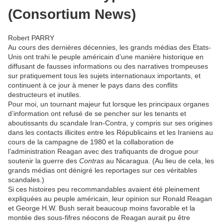
(Consortium News)
Robert PARRY
Au cours des dernières décennies, les grands médias des Etats-
Unis ont trahi le peuple américain d’une manière historique en
diffusant de fausses informations ou des narratives trompeuses
sur pratiquement tous les sujets internationaux importants, et
continuent à ce jour à mener le pays dans des conflits
destructeurs et inutiles.
Pour moi, un tournant majeur fut lorsque les principaux organes
d’information ont refusé de se pencher sur les tenants et
aboutissants du scandale Iran-Contra, y compris sur ses origines
dans les contacts illicites entre les Républicains et les Iraniens au
cours de la campagne de 1980 et la collaboration de
l’administration Reagan avec des trafiquants de drogue pour
soutenir la guerre des
Contras
au Nicaragua. (Au lieu de cela, les
grands médias ont dénigré les reportages sur ces véritables
scandales.)
Si ces histoires peu recommandables avaient été pleinement
expliquées au peuple américain, leur opinion sur Ronald Reagan
et George H.W. Bush serait beaucoup moins favorable et la
montée des sous-fifres néocons de Reagan aurait pu être