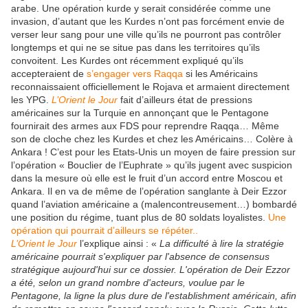
arabe. Une opération kurde y serait considérée comme une
invasion, d’autant que les Kurdes n’ont pas forcément envie de
verser leur sang pour une ville qu’ils ne pourront pas contrôler
longtemps et qui ne se situe pas dans les territoires qu’ils
convoitent. Les Kurdes ont récemment expliqué qu’ils
accepteraient de
s’engager vers Raqqa
si les Américains
reconnaissaient officiellement le Rojava et armaient directement
les YPG.
L’Orient le Jour
fait d’ailleurs état de pressions
américaines sur la Turquie en annonçant que le Pentagone
fournirait des armes aux FDS pour reprendre Raqqa… Même
son de cloche chez les Kurdes et chez les Américains… Colère à
Ankara ! C’est pour les Etats-Unis un moyen de faire pression sur
l’opération « Bouclier de l’Euphrate » qu’ils jugent avec suspicion
dans la mesure où elle est le fruit d’un accord entre Moscou et
Ankara. Il en va de même de l’opération sanglante à Deir Ezzor
quand l’aviation américaine a (malencontreusement…) bombardé
une position du régime, tuant plus de 80 soldats loyalistes.
Une
opération qui pourrait d’ailleurs se répéter..
L’Orient le Jour
l’explique ainsi : «
La difficulté à lire la stratégie
américaine pourrait s'expliquer par l'absence de consensus
stratégique aujourd'hui sur ce dossier. L'opération de Deir Ezzor
a été, selon un grand nombre d'acteurs, voulue par le
Pentagone, la ligne la plus dure de l'establishment américain, afin