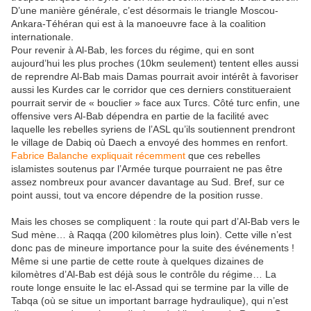
D’une manière générale, c’est désormais le triangle Moscou-
Ankara-Téhéran qui est à la manoeuvre face à la coalition
internationale.
Pour revenir à Al-Bab, les forces du régime, qui en sont
aujourd’hui les plus proches (10km seulement) tentent elles aussi
de reprendre Al-Bab mais Damas pourrait avoir intérêt à favoriser
aussi les Kurdes car le corridor que ces derniers constitueraient
pourrait servir de « bouclier » face aux Turcs. Côté turc enfin, une
offensive vers Al-Bab dépendra en partie de la facilité avec
laquelle les rebelles syriens de l’ASL qu’ils soutiennent prendront
le village de Dabiq où Daech a envoyé des hommes en renfort.
Fabrice Balanche expliquait récemment
que ces rebelles
islamistes soutenus par l’Armée turque pourraient ne pas être
assez nombreux pour avancer davantage au Sud. Bref, sur ce
point aussi, tout va encore dépendre de la position russe.
Mais les choses se compliquent : la route qui part d’Al-Bab vers le
Sud mène… à Raqqa (200 kilomètres plus loin). Cette ville n’est
donc pas de mineure importance pour la suite des événements !
Même si une partie de cette route à quelques dizaines de
kilomètres d’Al-Bab est déjà sous le contrôle du régime… La
route longe ensuite le lac el-Assad qui se termine par la ville de
Tabqa (où se situe un important barrage hydraulique), qui n’est