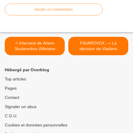
Ajouter un commentaire
< Interview de Artem
FIGAROVOX - « La
Studennikov (Ministre
décision de Vladimir
Conseiller de l'Ambassade
Poutine humilie la
de Russie) faite le 7 octobre
diplomatie française ». Par
2016.
Caroline Galactéros >
Hébergé par Overblog
Top articles
Pages
Contact
Signaler un abus
C.G.U.
Cookies et données personnelles