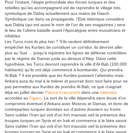
Pour l’instant, l’étape primordiale des forces turques et des
rebelles qui les accompagnent est de reprendre le village très
symbolique de Dabiq actuellement aux mains de Daech.
Symbolique car dans sa propagande, l’Etat islamique considère
que Dabiq (qui est aussi le nom de l’un de ses magazines ) sera
le lieu de l'ultime bataille avant l'Apocalypse entre musulmans et
infidèles.
Les Turcs iront-ils plus loin ? S’ils veulent définitivement
empêcher les Kurdes de constituer un corridor, ils devront aller
plus au Sud … jusqu’à rejoindre les lignes de défense contrôlées
par le régime de Damas juste au-dessus d’Alep. Dans cette
hypothèse, les Turcs devront reprendre la ville d’Al-Bab (100 000
habitants) qu’ils ont déjà commencé à bombarder. Qui prendra
Al-Bab ? Il est possible que les Kurdes puissent l’atteindre mais
Ankara aura du mal à le tolérer et pourrait donc tout faire pour ne
pas permettre aux Kurdes de prendre Al-Bab, ce que craignait
déjà en juillet dernier
Patrice Franceschi
dans une
interview
accordée au
Figaro
. Le sort de la ville dépendra sans doute d’un
compromis éventuel d’Ankara avec Moscou et Damas, et donc de
contreparties turques données sur d’autres dossiers ou fronts.
Sans oublier l’Iran qui voit d’un fort mauvais oeil la présence des
troupes turques en Syrie et en Irak et commence à le faire savoir.
Sans oublier l’Iran qui voit d’un fort mauvais oeil la présence des
troupes turques en Syrie et en Irak et commence à le faire savoir.