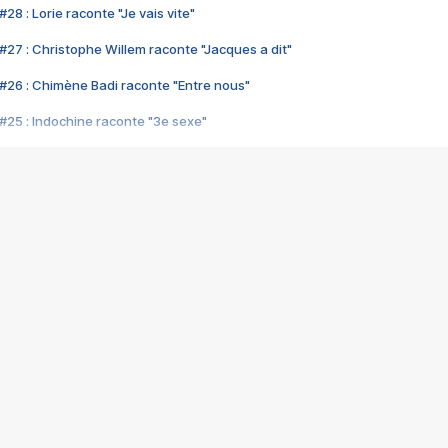
28 : Lorie raconte "Je vais vite"
#27 : Christophe Willem raconte "Jacques a dit"
#26 : Chimène Badi raconte "Entre nous"
#25 : Indochine raconte "3e sexe"
#24 : Zaho raconte "C'est chelou"
#23 : Patrick Bruel raconte "Au café des délices"
#22 : Kyo raconte "Le chemin"
#21 : Nolwenn Leroy raconte "Cassé"
#20 : Patrick Hernandez raconte "Born to be alive"
#19 : Lorie raconte "Près de moi"
#18 : Michael Jones raconte "A nos actes manqués" (avec Jean-Jacque
#17 : Khaled raconte "Aïcha"
#16 : Corneille raconte "Parce qu'on vient de loin"