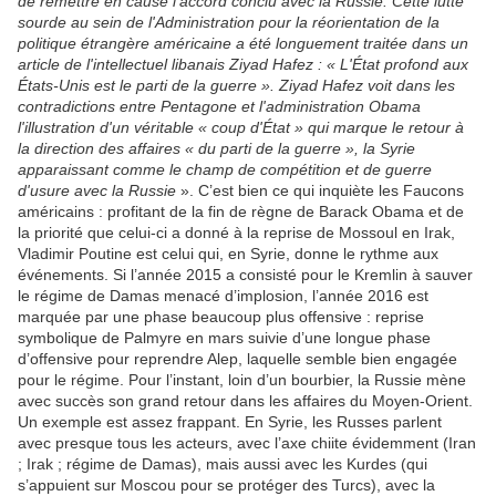
de remettre en cause l'accord conclu avec la Russie. Cette lutte
sourde au sein de l'Administration pour la réorientation de la
politique étrangère américaine a été longuement traitée dans un
article de l'intellectuel libanais Ziyad Hafez : « L'État profond aux
États-Unis est le parti de la guerre ». Ziyad Hafez voit dans les
contradictions entre Pentagone et l'administration Obama
l'illustration d'un véritable « coup d'État » qui marque le retour à
la direction des affaires « du parti de la guerre », la Syrie
apparaissant comme le champ de compétition et de guerre
d'usure avec la Russie
». C’est bien ce qui inquiète les Faucons
américains : profitant de la fin de règne de Barack Obama et de
la priorité que celui-ci a donné à la reprise de Mossoul en Irak,
Vladimir Poutine est celui qui, en Syrie, donne le rythme aux
événements. Si l’année 2015 a consisté pour le Kremlin à sauver
le régime de Damas menacé d’implosion, l’année 2016 est
marquée par une phase beaucoup plus offensive : reprise
symbolique de Palmyre en mars suivie d’une longue phase
d’offensive pour reprendre Alep, laquelle semble bien engagée
pour le régime. Pour l’instant, loin d’un bourbier, la Russie mène
avec succès son grand retour dans les affaires du Moyen-Orient.
Un exemple est assez frappant. En Syrie, les Russes parlent
avec presque tous les acteurs, avec l’axe chiite évidemment (Iran
; Irak ; régime de Damas), mais aussi avec les Kurdes (qui
s’appuient sur Moscou pour se protéger des Turcs), avec la