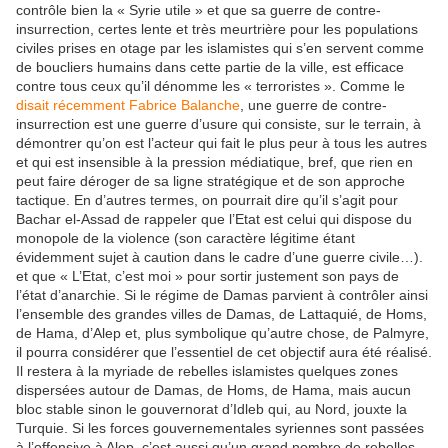
contrôle bien la « Syrie utile » et que sa guerre de contre-
insurrection, certes lente et très meurtrière pour les populations
civiles prises en otage par les islamistes qui s’en servent comme
de boucliers humains dans cette partie de la ville, est efficace
contre tous ceux qu’il dénomme les « terroristes ». Comme le
disait récemment Fabrice Balanche
, une guerre de contre-
insurrection est une guerre d’usure qui consiste, sur le terrain, à
démontrer qu’on est l’acteur qui fait le plus peur à tous les autres
et qui est insensible à la pression médiatique, bref, que rien en
peut faire déroger de sa ligne stratégique et de son approche
tactique. En d’autres termes, on pourrait dire qu’il s’agit pour
Bachar el-Assad de rappeler que l’Etat est celui qui dispose du
monopole de la violence (son caractère légitime étant
évidemment sujet à caution dans le cadre d’une guerre civile…).
et que « L’Etat, c’est moi » pour sortir justement son pays de
l’état d’anarchie. Si le régime de Damas parvient à contrôler ainsi
l’ensemble des grandes villes de Damas, de Lattaquié, de Homs,
de Hama, d’Alep et, plus symbolique qu’autre chose, de Palmyre,
il pourra considérer que l’essentiel de cet objectif aura été réalisé.
Il restera à la myriade de rebelles islamistes quelques zones
dispersées autour de Damas, de Homs, de Hama, mais aucun
bloc stable sinon le gouvernorat d’Idleb qui, au Nord, jouxte la
Turquie. Si les forces gouvernementales syriennes sont passées
à l’offensive à Alep, c’est aussi qu’un grand nombre de rebelles