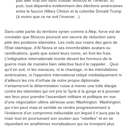
pas aller trop loin sans froisser Moscou et Téhéran. Et
puis, tout dépendra évidemment des élections américaines
entre le faucon Hillary Clinton et la colombe Donald Trump
(à moins que ce ne soit l’inverse…).
Dans cette partie du territoire syrien comme à Alep, force est de
constater que Moscou poursuit son oeuvre de réduction sans
pitié des positions islamistes. Les civils aux mains des gens de
l'Etat islamique, d’Al Nosra et ses innombrables avatars ou
ramifications, quels que soient leurs noms, en font les frais.
L’indignation internationale monte devant les horreurs de la
guerre mais de manière bien sélective faut-il le rappeler... Quoi
qu’il en soit, ni les menaces, ni le chantage, ni les intimidations
américaines, ni l’opprobre international relayé médiatiquement ni
d’ailleurs les cris d’orfraie de notre propre diplomatie
n’entameront la détermination russe à mener une lutte élargie
contre les islamistes qui ont pris la Syrie à la gorge et à pousser
ses feux pour prendre l’ascendant militaire et politique en vue
d’une négociation ultime sérieuse avec Washington. Washington
qui n’en peut mais et semble se rendre progressivement à
l’évidence d’un compromis inéluctable sur lequel il n’aura pas la
main tout en poursuivant son soutien aux “rebelles” et en se
répandant en anathèmes moralisateurs qui ne trompent plus