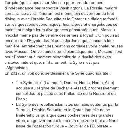
Turquie (qui s’appuie sur Moscou pour prendre un peu
d’indépendance par rapport à Washington). La Russie, malgré
son alliance avec Téhéran, est même loin d’avoir rompu tout
dialogue avec l’Arabie Saoudite et le Qatar : un dialogue fondé
sur les questions économiques, financières et énergétiques se
maintient malgré leurs divergences géostratégiques. Moscou
n’exclut même pas de vendre des armes à Riyad… On pourrait
encore citer l’Egypte, Israël ou la Jordanie qui, chacun à leur
manière, entretiennent des relations cordiales voire chaleureuses
avec Moscou. On voit ainsi que, diplomatiquement, Moscou n’est
pour l’instant aucunement prisonnier de la rivalité des axes
chiite/sunnite et que, militairement, la Syrie n’est pas
l’Afghanistan.
En 2017, on voit donc se dessiner une Syrie quadripartite :
“La Syrie utile” (Lattaquié, Damas, Homs, Hama, Alep)
acquise au régime de Bachar el-Assad, progressivement
consolidée et placée sous l’influence de la Russie et de
l’Iran ;
La Syrie des rebelles islamistes sunnites soutenus par la
Turquie, l’Arabie Saoudite et le Qatar, laquelle ne se
limiterait plus qu’à quelques poches près des grandes
villes, au gouvernorat d’Idleb et à une zone tout au Nord
issue de l’opération turque « Bouclier de l’Euphrate »