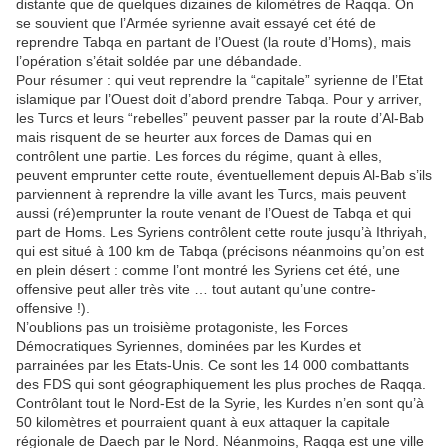
distante que de quelques dizaines de kilomètres de Raqqa. On
se souvient que l’Armée syrienne avait essayé cet été de
reprendre Tabqa en partant de l’Ouest (la route d’Homs), mais
l’opération s’était soldée par une débandade.
Pour résumer : qui veut reprendre la “capitale” syrienne de l’Etat
islamique par l’Ouest doit d’abord prendre Tabqa. Pour y arriver,
les Turcs et leurs “rebelles” peuvent passer par la route d’Al-Bab
mais risquent de se heurter aux forces de Damas qui en
contrôlent une partie. Les forces du régime, quant à elles,
peuvent emprunter cette route, éventuellement depuis Al-Bab s’ils
parviennent à reprendre la ville avant les Turcs, mais peuvent
aussi (ré)emprunter la route venant de l’Ouest de Tabqa et qui
part de Homs. Les Syriens contrôlent cette route jusqu’à Ithriyah,
qui est situé à 100 km de Tabqa (précisons néanmoins qu’on est
en plein désert : comme l’ont montré les Syriens cet été, une
offensive peut aller très vite … tout autant qu’une contre-
offensive !).
N’oublions pas un troisième protagoniste, les Forces
Démocratiques Syriennes, dominées par les Kurdes et
parrainées par les Etats-Unis. Ce sont les 14 000 combattants
des FDS qui sont géographiquement les plus proches de Raqqa.
Contrôlant tout le Nord-Est de la Syrie, les Kurdes n’en sont qu’à
50 kilomètres et pourraient quant à eux attaquer la capitale
régionale de Daech par le Nord. Néanmoins, Raqqa est une ville