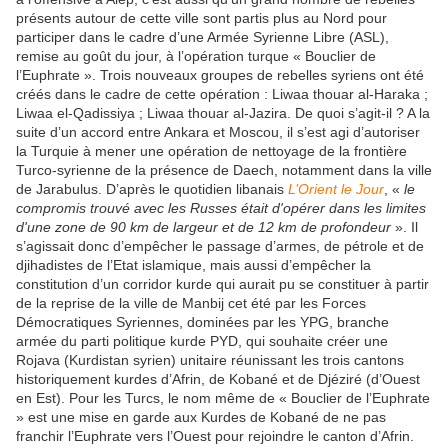
présents autour de cette ville sont partis plus au Nord pour
participer dans le cadre d’une Armée Syrienne Libre (ASL),
remise au goût du jour, à l’opération turque « Bouclier de
l’Euphrate ». Trois nouveaux groupes de rebelles syriens ont été
créés dans le cadre de cette opération : Liwaa thouar al-Haraka ;
Liwaa el-Qadissiya ; Liwaa thouar al-Jazira. De quoi s’agit-il ? A la
suite d’un accord entre Ankara et Moscou, il s’est agi d’autoriser
la Turquie à mener une opération de nettoyage de la frontière
Turco-syrienne de la présence de Daech, notamment dans la ville
de Jarabulus. D’après le quotidien libanais
L’Orient le Jour
, «
le
compromis trouvé avec les Russes était d'opérer dans les limites
d'une zone de 90 km de largeur et de 12 km de profondeur
». Il
s’agissait donc d’empêcher le passage d’armes, de pétrole et de
djihadistes de l’Etat islamique, mais aussi d’empêcher la
constitution d’un corridor kurde qui aurait pu se constituer à partir
de la reprise de la ville de Manbij cet été par les Forces
Démocratiques Syriennes, dominées par les YPG, branche
armée du parti politique kurde PYD, qui souhaite créer une
Rojava (Kurdistan syrien) unitaire réunissant les trois cantons
historiquement kurdes d’Afrin, de Kobané et de Djéziré (d’Ouest
en Est). Pour les Turcs, le nom même de « Bouclier de l’Euphrate
» est une mise en garde aux Kurdes de Kobané de ne pas
franchir l’Euphrate vers l’Ouest pour rejoindre le canton d’Afrin.