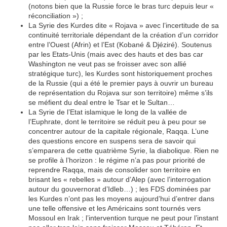
(notons bien que la Russie force le bras turc depuis leur «
réconciliation ») ;
La Syrie des Kurdes dite « Rojava » avec l’incertitude de sa
continuité territoriale dépendant de la création d’un corridor
entre l’Ouest (Afrin) et l’Est (Kobané & Djéziré). Soutenus
par les Etats-Unis (mais avec des hauts et des bas car
Washington ne veut pas se froisser avec son allié
stratégique turc), les Kurdes sont historiquement proches
de la Russie (qui a été le premier pays à ouvrir un bureau
de représentation du Rojava sur son territoire) même s’ils
se méfient du deal entre le Tsar et le Sultan…
La Syrie de l’Etat islamique le long de la vallée de
l’Euphrate, dont le territoire se réduit peu à peu pour se
concentrer autour de la capitale régionale, Raqqa. L’une
des questions encore en suspens sera de savoir qui
s’emparera de cette quatrième Syrie, la diabolique. Rien ne
se profile à l’horizon : le régime n’a pas pour priorité de
reprendre Raqqa, mais de consolider son territoire en
brisant les « rebelles » autour d’Alep (avec l’interrogation
autour du gouvernorat d’Idleb…) ; les FDS dominées par
les Kurdes n’ont pas les moyens aujourd’hui d’entrer dans
une telle offensive et les Américains sont tournés vers
Mossoul en Irak ; l’intervention turque ne peut pour l’instant