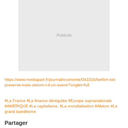
Publicité
https://www.mediapart.fr/journal/economie/041016/belfort-est-
preserve-mais-alstom-t-il-un-avenir?onglet=full
#La France
#La finance dérégulée
#Europe supranationale
#AMERIQUE
#Le capitalisme;
#La mondialisation
#Alstom
#Le
grand banditisme
Partager