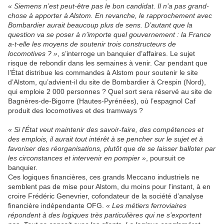
« Siemens n’est peut-être pas le bon candidat. Il n’a pas grand-
chose à apporter à Alstom. En revanche, le rapprochement avec
Bombardier aurait beaucoup plus de sens. D’autant que la
question va se poser à n’importe quel gouvernement : la France
a-t-elle les moyens de soutenir trois constructeurs de
locomotives ? »
, s’interroge un banquier d’affaires. Le sujet
risque de rebondir dans les semaines à venir. Car pendant que
l’État distribue les commandes à Alstom pour soutenir le site
d’Alstom, qu’advient-il du site de Bombardier à Crespin (Nord),
qui emploie 2 000 personnes ? Quel sort sera réservé au site de
Bagnères-de-Bigorre (Hautes-Pyrénées), où l’espagnol Caf
produit des locomotives et des tramways ?
« Si l’État veut maintenir des savoir-faire, des compétences et
des emplois, il aurait tout intérêt à se pencher sur le sujet et à
favoriser des réorganisations, plutôt que de se laisser balloter par
les circonstances et intervenir en pompier »
, poursuit ce
banquier.
Ces logiques financières, ces grands Meccano industriels ne
semblent pas de mise pour Alstom, du moins pour l’instant, à en
croire Frédéric Genevrier, cofondateur de la société d’analyse
financière indépendante OFG.
« Les métiers ferroviaires
répondent à des logiques très particulières qui ne s’exportent