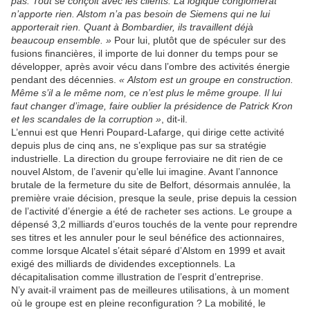
pas. Tout se conçoit avec les clients. La logique conglomérat
n’apporte rien. Alstom n’a pas besoin de Siemens qui ne lui
apporterait rien. Quant à Bombardier, ils travaillent déjà
beaucoup ensemble. »
Pour lui, plutôt que de spéculer sur des
fusions financières, il importe de lui donner du temps pour se
développer, après avoir vécu dans l’ombre des activités énergie
pendant des décennies.
« Alstom est un groupe en construction.
Même s’il a le même nom, ce n’est plus le même groupe. Il lui
faut changer d’image, faire oublier la présidence de Patrick Kron
et les scandales de la corruption »
, dit-il.
L’ennui est que Henri Poupard-Lafarge, qui dirige cette activité
depuis plus de cinq ans, ne s’explique pas sur sa stratégie
industrielle. La direction du groupe ferroviaire ne dit rien de ce
nouvel Alstom, de l’avenir qu’elle lui imagine. Avant l’annonce
brutale de la fermeture du site de Belfort, désormais annulée, la
première vraie décision, presque la seule, prise depuis la cession
de l’activité d’énergie a été de racheter ses actions. Le groupe a
dépensé 3,2 milliards d’euros touchés de la vente pour reprendre
ses titres et les annuler pour le seul bénéfice des actionnaires,
comme lorsque Alcatel s’était séparé d’Alstom en 1999 et avait
exigé des milliards de dividendes exceptionnels. La
décapitalisation comme illustration de l’esprit d’entreprise.
N’y avait-il vraiment pas de meilleures utilisations, à un moment
où le groupe est en pleine reconfiguration ? La mobilité, le