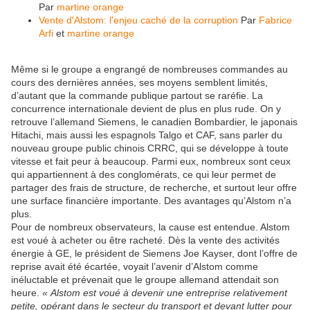
Par
martine orange
Vente d'Alstom: l'enjeu caché de la corruption
Par
Fabrice
Arfi
et
martine orange
Même si le groupe a engrangé de nombreuses commandes au
cours des dernières années, ses moyens semblent limités,
d’autant que la commande publique partout se raréfie. La
concurrence internationale devient de plus en plus rude. On y
retrouve l’allemand Siemens, le canadien Bombardier, le japonais
Hitachi, mais aussi les espagnols Talgo et CAF, sans parler du
nouveau groupe public chinois CRRC, qui se développe à toute
vitesse et fait peur à beaucoup. Parmi eux, nombreux sont ceux
qui appartiennent à des conglomérats, ce qui leur permet de
partager des frais de structure, de recherche, et surtout leur offre
une surface financière importante. Des avantages qu’Alstom n’a
plus.
Pour de nombreux observateurs, la cause est entendue. Alstom
est voué à acheter ou être racheté. Dès la vente des activités
énergie à GE, le président de Siemens Joe Kayser, dont l’offre de
reprise avait été écartée, voyait l’avenir d’Alstom comme
inéluctable et prévenait que le groupe allemand attendait son
heure.
« Alstom est voué à devenir une entreprise relativement
petite, opérant dans le secteur du transport et devant lutter pour