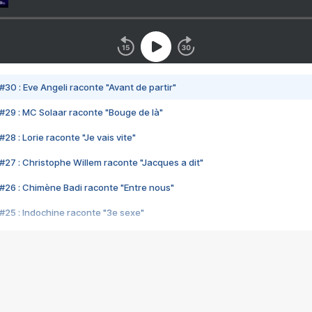
#30 : Eve Angeli raconte "Avant de partir"
#29 : MC Solaar raconte "Bouge de là"
28 : Lorie raconte "Je vais vite"
#27 : Christophe Willem raconte "Jacques a dit"
#26 : Chimène Badi raconte "Entre nous"
#25 : Indochine raconte "3e sexe"
#24 : Zaho raconte "C'est chelou"
#23 : Patrick Bruel raconte "Au café des délices"
#22 : Kyo raconte "Le chemin"