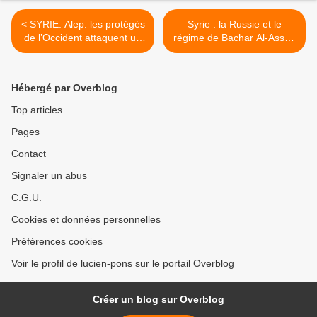
< SYRIE. Alep: les protégés
Syrie : la Russie et le
de l’Occident attaquent un
régime de Bachar Al-Assad
lycée et tuent 4 enfants en
mènent “une guerre
pleine classe
d’extermination”, par
Nicolas Tenzer >
Hébergé par Overblog
Top articles
Pages
Contact
Signaler un abus
C.G.U.
Cookies et données personnelles
Préférences cookies
Voir le profil de lucien-pons sur le portail Overblog
Créer un blog sur Overblog