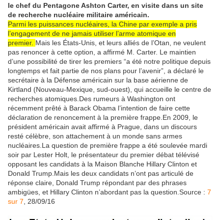
le chef du Pentagone Ashton Carter, en visite dans un site
de recherche nucléaire militaire américain.
Parmi les puissances nucléaires, la Chine par exemple a pris
l’engagement de ne jamais utiliser l’arme atomique en
premier.
Mais les États-Unis, et leurs alliés de l’Otan, ne veulent
pas renoncer à cette option, a affirmé M. Carter. Le maintien
d’une possibilité de tirer les premiers “a été notre politique depuis
longtemps et fait partie de nos plans pour l’avenir”, a déclaré le
secrétaire à la Défense américain sur la base aérienne de
Kirtland (Nouveau-Mexique, sud-ouest), qui accueille le centre de
recherches atomiques.Des rumeurs à Washington ont
récemment prêté à Barack Obama l’intention de faire cette
déclaration de renoncement à la première frappe.En 2009, le
président américain avait affirmé à Prague, dans un discours
resté célèbre, son attachement à un monde sans armes
nucléaires.La question de première frappe a été soulevée mardi
soir par Lester Holt, le présentateur du premier débat télévisé
opposant les candidats à la Maison Blanche Hillary Clinton et
Donald Trump.Mais les deux candidats n’ont pas articulé de
réponse claire, Donald Trump répondant par des phrases
ambigües, et Hillary Clinton n’abordant pas la question.Source :
7
sur 7
, 28/09/16