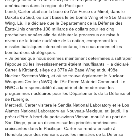
américaines dans la région du Pacifique.
Lundi, Carter était sur la base de l’Air Force de Minot, dans le
Dakota du Sud, où sont basés le 5e Bomb Wing et le 91e Missile
Wing. Là, il a déclaré que le Département de la Défense des
États-Unis cherche 108 milliards de dollars pour les cinq
prochaines années afin de débuter le processus de mise à
niveau de la triade nucléaire de la nation, comprenant les
missiles balistiques intercontinentaux, les sous-marins et les
bombardiers stratégiques.
« Je pense que nous sommes maintenant déterminés à rattraper
l’époque où les investissements étaient insuffisants, » a déclaré
Carter à Kirtland, siège du 377e Air Base Wing et du 498e
Nuclear Systems Wing, et où se trouve également le Nuclear
Weapons Center (NWC) de l’Air Force Materiel Command. Le
NWC a la responsabilité d’acquérir et de moderniser les
programmes nucléaires pour les Départements de la Défense et
de l’Energie.
Mercredi, Carter visitera le Sandia National Laboratory et le Los
Alamos National Laboratory au Nouveau-Mexique, et, jeudi, il a
prévu d’être à bord du porte-avions Vinson, mouillé au port de
San Diego, pour un discours sur les priorités américaines
croissantes dans le Pacifique. Carter se rendra ensuite à
Honolulu pour des réunions avec les ministres de la Défense