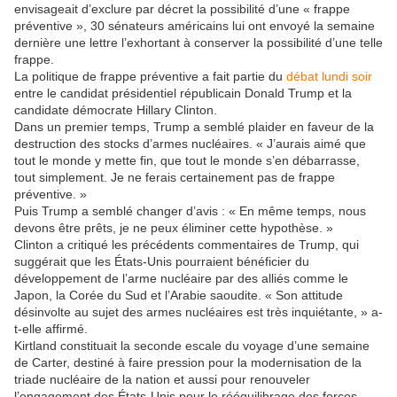
envisageait d’exclure par décret la possibilité d’une « frappe
préventive », 30 sénateurs américains lui ont envoyé la semaine
dernière une lettre l’exhortant à conserver la possibilité d’une telle
frappe.
La politique de frappe préventive a fait partie du
débat lundi soir
entre le candidat présidentiel républicain Donald Trump et la
candidate démocrate Hillary Clinton.
Dans un premier temps, Trump a semblé plaider en faveur de la
destruction des stocks d’armes nucléaires. « J’aurais aimé que
tout le monde y mette fin, que tout le monde s’en débarrasse,
tout simplement. Je ne ferais certainement pas de frappe
préventive. »
Puis Trump a semblé changer d’avis : « En même temps, nous
devons être prêts, je ne peux éliminer cette hypothèse. »
Clinton a critiqué les précédents commentaires de Trump, qui
suggérait que les États-Unis pourraient bénéficier du
développement de l’arme nucléaire par des alliés comme le
Japon, la Corée du Sud et l’Arabie saoudite. « Son attitude
désinvolte au sujet des armes nucléaires est très inquiétante, » a-
t-elle affirmé.
Kirtland constituait la seconde escale du voyage d’une semaine
de Carter, destiné à faire pression pour la modernisation de la
triade nucléaire de la nation et aussi pour renouveler
l’engagement des États-Unis pour le rééquilibrage des forces