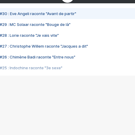
#30 : Eve Angeli raconte "Avant de partir"
#29 : MC Solaar raconte "Bouge de là"
28 : Lorie raconte "Je vais vite"
#27 : Christophe Willem raconte "Jacques a dit"
#26 : Chimène Badi raconte "Entre nous"
#25 : Indochine raconte "3e sexe"
#24 : Zaho raconte "C'est chelou"
#23 : Patrick Bruel raconte "Au café des délices"
#22 : Kyo raconte "Le chemin"
#21 : Nolwenn Leroy raconte "Cassé"
#20 : Patrick Hernandez raconte "Born to be alive"
#19 : Lorie raconte "Près de moi"