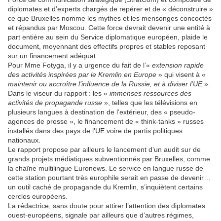
diplomates et d’experts chargés de repérer et de « déconstruire »
ce que Bruxelles nomme les mythes et les mensonges concoctés
et répandus par Moscou. Cette force devrait devenir une entité à
part entière au sein du Service diplomatique européen, plaide le
document, moyennant des effectifs propres et stables reposant
sur un financement adéquat.
Pour Mme Fotyga, il y a urgence du fait de l’«
extension rapide
des activités inspirées par le Kremlin en Europe
» qui visent à «
maintenir ou accroître l’influence de la Russie, et à diviser l’UE
».
Dans le viseur du rapport : les «
immenses ressources
des
activités de propagande russe
», telles que les télévisions en
plusieurs langues à destination de l’extérieur, des « pseudo-
agences de presse », le financement de « think-tanks » russes
installés dans des pays de l’UE voire de partis politiques
nationaux.
Le rapport propose par ailleurs le lancement d’un audit sur de
grands projets médiatiques subventionnés par Bruxelles, comme
la chaîne multilingue Euronews. Le service en langue russe de
cette station pourtant très europhile serait en passe de devenir…
un outil caché de propagande du Kremlin, s’inquiètent certains
cercles européens.
La rédactrice, sans doute pour attirer l’attention des diplomates
ouest-européens, signale par ailleurs que d’autres régimes,