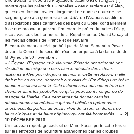
Une troisième vidéo d’Al-Mayadeen, traduite ici en anglais [7],
montre que les prétendus « rebelles » des quartiers est d’Alep,
qui criaient famine, avaient largement de quoi se nourrir et se
soigner grâce à la générosité des USA, de l’Arabie saoudite, et
d’associations dites caritatives des pays du Golfe, contrairement
à ce que raconte à qui veut l’entendre le prétendu maire d’Alep,
reçu avec tous les honneurs de la République au Quai d’Orsay et
les médias officiels de France et de Navarre.
Et contrairement au récit pathétique de Mme Samantha Power
devant le Conseil de sécurité, réuni en urgence à la demande de
M. Ayrault le 30 novembre :
« L’Égypte, l’Espagne et la Nouvelle-Zélande ont présenté une
résolution qui exige une cessation immédiate des actions
militaires à Alep pour dix jours au moins. Cette résolution, si elle
était mise en œuvre, donnerait aux civils de l’Est d’Alep une brève
pause à ceux qui sont là. Cela aiderait ceux qui sont entrain de
chercher dans les poubelles ce qu’ils pourraient manger ou de
manger de l’herbe. Cela permettrait de donner certains
médicaments aux médecins qui sont obligés d’opérer sans
anesthésiants, parfois au beau milieu de la rue, en dehors de
leurs cliniques et de leurs hôpitaux qui ont été bombardés… »
[
2
]
.
10 DÉCEMBRE 2016 :
Un nouveau reportage exclusif de Mme Nassif porte cette fois-ci
sur les entrepôts de nourriture abandonnés par les groupes