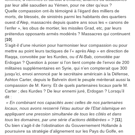
par leur allié saoudien au Yémen, pour ne citer qu’eux ?
Quelle compassion ont-ils témoigné à l’égard des milliers de
morts, de blessés, de sinistrés parmi les habitants des quartiers
ouest d’Alep, massacrés depuis quatre ans sous les « canons de
l’enfer », les obus de mortier, les missiles Grad, etc, par leurs
prétendus opposants armés modérés ? Massacres qui continuent
[
10
].
S’agit-il d’une réunion pour harmoniser leur compassion ou pour
mettre au point leurs tactiques de l’« après Alep » en direction de
Raqqa, convoitée par les Kurdes, ou d’Al-Bab, convoitée par
Erdogan ? Question à poser si l’on tient compte de l’envoi de 200
militaires supplémentaires en Syrie, qui n’en compterait que 300
jusqu’ici, envoi annoncé par le secrétaire américain à la Défense,
Ashton Carter, depuis le Bahreïn dont le peuple mériterait aussi la
compassion de M. Kerry. Et de quels partenaires locaux parle M.
Carter ; des Kurdes ? De leur ennemi juré, Erdogan ? Lorsqu’il
dit :
« En combinant nos capacités avec celles de nos partenaires
locaux, nous avons resserré l’étau autour de l’Etat islamique en
appliquant une pression simultanée de tous les côtés et dans
tous les domaines, par une série d’actions délibérées » ?
[
11
].
Ou bien s’agit-il de l’obstination du Gouvernement Hollande à
poursuivre sa stratégie d’alignement sur les Pays du Golfe, en