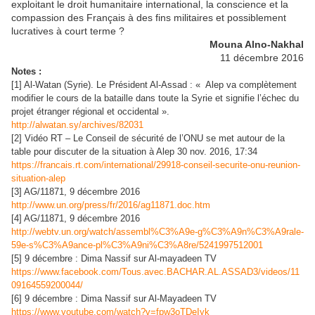
exploitant le droit humanitaire international, la conscience et la
compassion des Français à des fins militaires et possiblement
lucratives à court terme ?
Mouna Alno-Nakhal
11 décembre 2016
Notes :
[1] Al-Watan (Syrie). Le Président Al-Assad : « Alep va complètement
modifier le cours de la bataille dans toute la Syrie et signifie l’échec du
projet étranger régional et occidental ».
http://alwatan.sy/archives/82031
[2] Vidéo RT – Le Conseil de sécurité de l’ONU se met autour de la
table pour discuter de la situation à Alep 30 nov. 2016, 17:34
https://francais.rt.com/international/29918-conseil-securite-onu-reunion-
situation-alep
[3] AG/11871, 9 décembre 2016
http://www.un.org/press/fr/2016/ag11871.doc.htm
[4] AG/11871, 9 décembre 2016
http://webtv.un.org/watch/assembl%C3%A9e-g%C3%A9n%C3%A9rale-
59e-s%C3%A9ance-pl%C3%A9ni%C3%A8re/5241997512001
[5] 9 décembre : Dima Nassif sur Al-mayadeen TV
https://www.facebook.com/Tous.avec.BACHAR.AL.ASSAD3/videos/11
09164559200044/
[6] 9 décembre : Dima Nassif sur Al-Mayadeen TV
https://www.youtube.com/watch?v=fpw3oTDeIyk