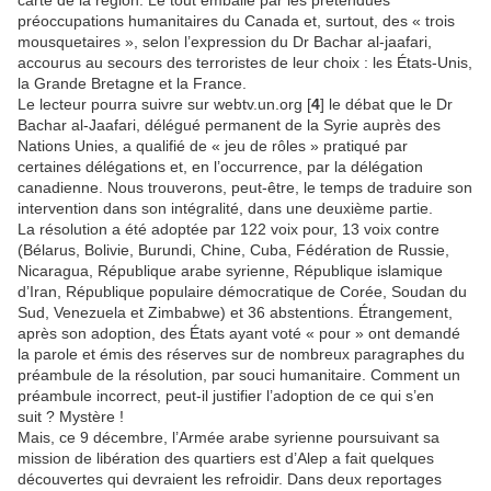
carte de la région. Le tout emballé par les prétendues
préoccupations humanitaires du Canada et, surtout, des « trois
mousquetaires », selon l’expression du Dr Bachar al-jaafari,
accourus au secours des terroristes de leur choix : les États-Unis,
la Grande Bretagne et la France.
Le lecteur pourra suivre sur webtv.un.org [
4
] le débat que le Dr
Bachar al-Jaafari, délégué permanent de la Syrie auprès des
Nations Unies, a qualifié de « jeu de rôles » pratiqué par
certaines délégations et, en l’occurrence, par la délégation
canadienne. Nous trouverons, peut-être, le temps de traduire son
intervention dans son intégralité, dans une deuxième partie.
La résolution a été adoptée par 122 voix pour, 13 voix contre
(Bélarus, Bolivie, Burundi, Chine, Cuba, Fédération de Russie,
Nicaragua, République arabe syrienne, République islamique
d’Iran, République populaire démocratique de Corée, Soudan du
Sud, Venezuela et Zimbabwe) et 36 abstentions. Étrangement,
après son adoption, des États ayant voté « pour » ont demandé
la parole et émis des réserves sur de nombreux paragraphes du
préambule de la résolution, par souci humanitaire. Comment un
préambule incorrect, peut-il justifier l’adoption de ce qui s’en
suit ? Mystère !
Mais, ce 9 décembre, l’Armée arabe syrienne poursuivant sa
mission de libération des quartiers est d’Alep a fait quelques
découvertes qui devraient les refroidir. Dans deux reportages