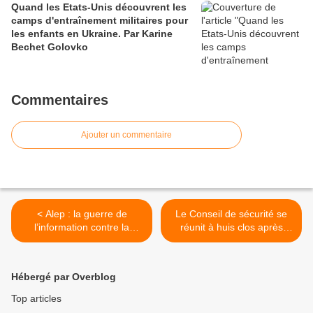
Quand les Etats-Unis découvrent les
camps d'entraînement militaires pour
les enfants en Ukraine. Par Karine
Bechet Golovko
Commentaires
Ajouter un commentaire
< Alep : la guerre de
Le Conseil de sécurité se
l’information contre la
réunit à huis clos après
Russie va faire tomber
l’arrestation d’officiers de
l’ONU et l’OTAN. Par
l’Otan à Alep >
Philippe Troadec
Hébergé par Overblog
Top articles