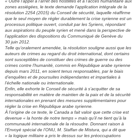
« Outre l’appel à l’arrêt des hostilités et à l’accès humanitaire aux
zones assiégées, le texte demande l’application intégrale de la
résolution 2254 (2015) du Conseil de sécurité, laquelle réaffirme
que le seul moyen de régler durablement la crise syrienne est un
processus politique ouvert, conduit par les Syriens, répondant
aux aspirations du peuple syrien et mené dans la perspective de
l’application des dispositions du Communiqué de Genève du
30 juin 2012.
Telle qu’oralement amendée, la résolution souligne aussi que les
auteurs de crimes au regard du droit international, dont certains
sont susceptibles de constituer des crimes de guerre ou des
crimes contre l’humanité, commis en République arabe syrienne
depuis mars 2011, en soient tenus responsables, par le biais
d’enquêtes et de poursuites indépendantes et impartiales à
l’échelle nationale ou internationale.
Enfin, elle exhorte le Conseil de sécurité à s’acquitter de sa
responsabilité en matière de maintien de la paix et de la sécurité
internationales en prenant des mesures supplémentaires pour
régler la crise en République arabe syrienne.
À l’origine de ce texte, le Canada a fait valoir que cette crise est
devenue « la honte de notre temps » mais qu’il ne tient qu’à la
communauté internationale de la résoudre. Donnant raison à
l’Envoyé spécial de l’ONU, M. Staffan de Mistura, qui a dit que
« la logique militaire a pris le dessus sur les préoccupations