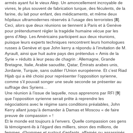
armés ayant fui le vieux Alep. Un amoncellement incroyable de
vivres, le plus souvent de fabrication turque, des féculents, de la
farine, du lait pour enfant, des médicaments, et même deux
hôpitaux ultramodernes réservés à l’usage des terroristes [
8
].
Ceci, alors que deux réunions se tiennent à Paris et à Genève
pour prétendument régler la tragédie humaine vécue par les
gens d’Alep. Les Américains participent aux deux réunions,
puisque leurs experts techniques rencontrent leurs homologues
russes à Genève et que John kerry a répondu à l’invitation de M.
Ayrault, ainsi que huit autre pays des prétendus « Amis de la
Syrie » réduits à leur peau de chagrin : Allemagne, Grande
Bretagne, Italie, Arabie saoudite, Qatar, Émirats arabes unis,
Jordanie, Turquie, sans oublier l’Union européenne. Et c’est Riad
Hijab qui a été choisi pour représenter l’opposition syrienne,
comme s’il pouvait songer une seule seconde se présenter au
suffrage des Syriens…
Une réunion à l’issue de laquelle, nous apprenons par RFI [
9
]
que l’opposition syrienne serait prête à reprendre les
négociations avec le régime sans conditions préalables, John
Kerry allant jusqu’à demander à Damas et Moscou « de faire
preuve de compassion » !
Et le monde est toujours à l’envers. Quelle compassion ces gens
là témoignent-ils à l’égard des milliers, sinon des millions, de
femmes, d’hommes et surtout d’enfants, affamés ou assassinés