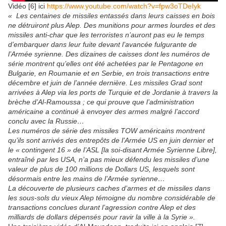
Vidéo [6] ici
https://www.youtube.com/watch?v=fpw3oTDeIyk
« Les centaines de missiles entassés dans leurs caisses en bois
ne détruiront plus Alep. Des munitions pour armes lourdes et des
missiles anti-char que les terroristes n’auront pas eu le temps
d’embarquer dans leur fuite devant l’avancée fulgurante de
l’Armée syrienne. Des dizaines de caisses dont les numéros de
série montrent qu’elles ont été achetées par le Pentagone en
Bulgarie, en Roumanie et en Serbie, en trois transactions entre
décembre et juin de l’année dernière. Les missiles Grad sont
arrivées à Alep via les ports de Turquie et de Jordanie à travers la
brèche d’Al-Ramoussa ; ce qui prouve que l’administration
américaine a continué à envoyer des armes malgré l’accord
conclu avec la Russie…
Les numéros de série des missiles TOW américains montrent
qu’ils sont arrivés des entrepôts de l’Armée US en juin dernier et
le « contingent 16 » de l’ASL [la soi-disant Armée Syrienne Libre],
entraîné par les USA, n’a pas mieux défendu les missiles d’une
valeur de plus de 100 millions de Dollars US, lesquels sont
désormais entre les mains de l’Armée syrienne…
La découverte de plusieurs caches d’armes et de missiles dans
les sous-sols du vieux Alep témoigne du nombre considérable de
transactions conclues durant l’agression contre Alep et des
milliards de dollars dépensés pour ravir la ville à la Syrie ».