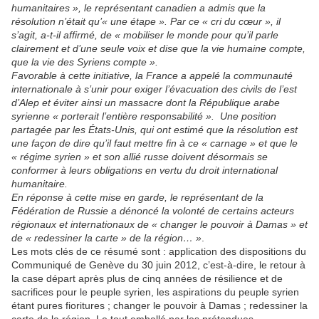
humanitaires », le représentant canadien a admis que la
résolution n’était qu’« une étape ». Par ce « cri du cœur », il
s’agit, a-t-il affirmé, de « mobiliser le monde pour qu’il parle
clairement et d’une seule voix et dise que la vie humaine compte,
que la vie des Syriens compte ».
Favorable à cette initiative, la France a appelé la communauté
internationale à s’unir pour exiger l’évacuation des civils de l’est
d’Alep et éviter ainsi un massacre dont la République arabe
syrienne « porterait l’entière responsabilité ». Une position
partagée par les États-Unis, qui ont estimé que la résolution est
une façon de dire qu’il faut mettre fin à ce « carnage » et que le
« régime syrien » et son allié russe doivent désormais se
conformer à leurs obligations en vertu du droit international
humanitaire.
En réponse à cette mise en garde, le représentant de la
Fédération de Russie a dénoncé la volonté de certains acteurs
régionaux et internationaux de « changer le pouvoir à Damas » et
de « redessiner la carte » de la région… »
.
Les mots clés de ce résumé sont : application des dispositions du
Communiqué de Genève du 30 juin 2012, c’est-à-dire, le retour à
la case départ après plus de cinq années de résilience et de
sacrifices pour le peuple syrien, les aspirations du peuple syrien
étant pures fioritures ; changer le pouvoir à Damas ; redessiner la