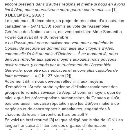
encore présents dans d’autres régions et même si nous en avons
fini à Alep, nous poursuivrons notre guerre contre eux… »
[1].
9 DÉCEMBRE 2016 :
Le lendemain, 9 décembre, un projet de résolution d’« inspiration
canadienne » (A/71/L.39) soumis au vote de l’Assemblée
Générale des Nations unies, est venu satisfaire Mme Samantha
Power qui avait dit le 30 novembre :
« La Russie peut encore utiliser son veto pour empêcher le
Conseil de sécurité de donner son aide aux citoyens d’Alep,
comme elle l’a fait au mois d’Octobre… À ce moment là, nous
devrons réfléchir aux autres moyens auxquels nous pouvons
avoir recours, y compris par le truchement de l’Assemblée
Générale, pour être plus efficaces et encore plus capables de
faire pression… »
(1h : 27’ video [
2
]).
Autrement dit, « nous devrons réfléchir » aux moyens
d’empêcher l’Armée arabe syrienne d’éliminer totalement des
groupes terroristes sévissant à Alep. Et comme moyen, quoi de
mieux que les préoccupations humanitaires du Canada qui n’a
pas une aussi mauvaise réputation que les USA en matière de
tragédies et de catastrophes humanitaires, engendrées à
chacune de leurs interventions hard ou soft ?
En voici un bref résumé [
3
] tel que rédigé par le site de l’ONU en
langue française à l’intention des organes d’information :