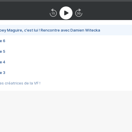
bey Maguire, c'est lui ! Rencontre avec Damien Witecka
e 6
e 5
e 4
e 3
s créatrices de la VF !
e 2
e 1
e Mektoub My Love arrive enfin ! Rencontre avec Shaïn Boumedine et Sal
i : après Toni en famille