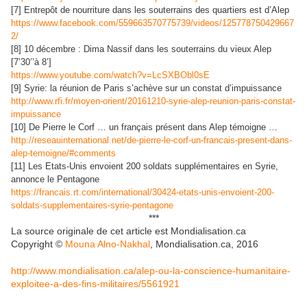
[7] Entrepôt de nourriture dans les souterrains des quartiers est d’Alep
https://www.facebook.com/559663570775739/videos/125778750429667
2/
[8] 10 décembre : Dima Nassif dans les souterrains du vieux Alep
[7’30’’à 8’]
https://www.youtube.com/watch?v=LcSXBObl0sE
[9] Syrie: la réunion de Paris s’achève sur un constat d’impuissance
http://www.rfi.fr/moyen-orient/20161210-syrie-alep-reunion-paris-constat-
impuissance
[10] De Pierre le Corf … un français présent dans Alep témoigne …
http://reseauinternational.net/de-pierre-le-corf-un-francais-present-dans-
alep-temoigne/#comments
[11] Les Etats-Unis envoient 200 soldats supplémentaires en Syrie,
annonce le Pentagone
https://francais.rt.com/international/30424-etats-unis-envoient-200-
soldats-supplementaires-syrie-pentagone
***
La source originale de cet article est Mondialisation.ca
Copyright ©
Mouna Alno-Nakhal
, Mondialisation.ca, 2016
http://www.mondialisation.ca/alep-ou-la-conscience-humanitaire-
exploitee-a-des-fins-militaires/5561921