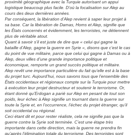
proximité géographique avec la Turquie autorisant un appui
logistique beaucoup plus facile. D’où la focalisation sur Alep au
cours des deux dernières années.
Par conséquent, la libération d’Alep revient à saper leur projet à
sa base. Car la libération de Damas, Homs et Alep, signifie que
les États concernés et évidemment, les terroristes, ne détiennent
plus de véritable atout.
Quant à savoir s’il est juste de dire que « celui qui gagne la
bataille d’Alep, gagne la guerre en Syrie », disons que c’est le cas
du point de vue militaire, parce que celui qui gagne à Damas ou à
Alep, deux villes d’une grande importance politique et
économique, remporte un grand succès politique et militaire.
Alep revêt une importance particulière du fait qu’elle est à la base
du projet turc. Aujourd’hui, nous savons tous que l’ensemble des
États occidentaux et régionaux compte sur la Turquie pour mettre
à exécution leur projet destructeur et soutenir le terrorisme. Or,
étant donné qu’Erdogan a parié sur Alep en pesant de tout son
poids, leur échec à Alep signifie un tournant dans la guerre sur
toute la Syrie et, en l’occurrence, l’échec du projet étranger, qu’il
soit occidental ou régional.
Ceci étant dit et pour rester réaliste, cela ne signifie pas que la
guerre contre la Syrie soit terminée. C’est une étape très
importante dans cette direction, mais la guerre ne prendra fin
qu’après l’élimination totale du terrorisme. Des terroristes sont