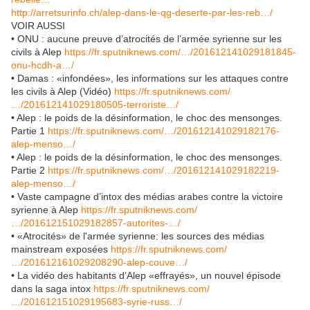
http://arretsurinfo.ch/alep-dans-le-qg-deserte-par-les-reb…/
VOIR AUSSI
• ONU : aucune preuve d’atrocités de l’armée syrienne sur les
civils à Alep
https://fr.sputniknews.com/…/201612141029181845-
onu-hcdh-a…/
• Damas : «infondées», les informations sur les attaques contre
les civils à Alep (Vidéo)
https://fr.sputniknews.com/
…/201612141029180505-terroriste…/
• Alep : le poids de la désinformation, le choc des mensonges.
Partie 1
https://fr.sputniknews.com/…/201612141029182176-
alep-menso…/
• Alep : le poids de la désinformation, le choc des mensonges.
Partie 2
https://fr.sputniknews.com/…/201612141029182219-
alep-menso…/
• Vaste campagne d’intox des médias arabes contre la victoire
syrienne à Alep
https://fr.sputniknews.com/
…/201612151029182857-autorites-…/
• «Atrocités» de l'armée syrienne: les sources des médias
mainstream exposées
https://fr.sputniknews.com/
…/201612161029208290-alep-couve…/
• La vidéo des habitants d’Alep «effrayés», un nouvel épisode
dans la saga intox
https://fr.sputniknews.com/
…/201612151029195683-syrie-russ…/