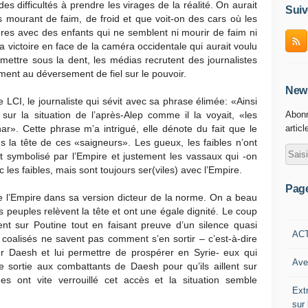
s difficultés à prendre les virages de la réalité. On aurait
Suiv
 mourant de faim, de froid et que voit-on des cars où les
res avec des enfants qui ne semblent ni mourir de faim ni
la victoire en face de la caméra occidentale qui aurait voulu
mettre sous la dent, les médias recrutent des journalistes
ment au déversement de fiel sur le pouvoir.
News
LCI, le journaliste qui sévit avec sa phrase élimée: «Ainsi
ur la situation de l’après-Alep comme il la voyait, «les
Abonn
ar». Cette phrase m’a intrigué, elle dénote du fait que le
articl
ns la tête de ces «saigneurs». Les gueux, les faibles n’ont
nt symbolisé par l’Empire et justement les vassaux qui -on
les faibles, mais sont toujours ser(viles) avec l’Empire.
Pag
de l’Empire dans sa version dicteur de la norme. On a beau
peuples relèvent la tête et ont une égale dignité. Le coup
t sur Poutine tout en faisant preuve d’un silence quasi
AC
 coalisés ne savent pas comment s’en sortir – c’est-à-dire
er Daesh et lui permettre de prospérer en Syrie- eux qui
Ave
 sortie aux combattants de Daesh pour qu’ils aillent sur
es ont vite verrouillé cet accès et la situation semble
Ext
sur