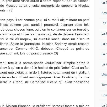
 le président russe aurait d’abord répondu par un silence.
La 
de Moscou aurait ensuite entrepris de rappeler à Nicolas
ents.» (3)
AM
 ton pays, il est comme ça», lui aurait-il dit, mimant un petit
L'O
 est comme ça», aurait-il poursuivi, écartant cette fois
de deux choses l’une, ou bien tu continues sur ce ton et je
La 
r comme ça et tu verras. Tu viens juste de devenir Président
oi le roi d’Europe», lui aurait-il lancé, dans un discours
ants. Selon le journaliste, Nicolas Sarkozy serait ressorti
La 
rencontre. Comme «K.-O. debout». Choqué au point de
ue souriant, lors du point presse.» (3)
La n
enu tête à la normalisation voulue par l’Empire après la
La 
ev à qui on a donné le hochet du prix Nobel. C’est un fait
nt que c’était la fin de l’Histoire, notamment en installant
Ukr
ssie en la confiant aux oligarques. Avec Poutine qui a une
erre le Grand, de Catherine II celle qui avait pensionné
Ter
Com
La S
 à la Maison-Blanche, le président Barack Obama a mis en