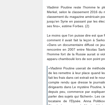
Vladimir Poutine reste l’homme le 
Merkel, selon le classement 2016 du m
classement du magazine américain pou
jusqu’en Syrie en passant par les élec
ses fins», estime Forbes. (2)
Le moins que l’on puisse dire est que 
comment il avait fait la leçon à Sark
«Dans un documentaire diffusé ce jeudi
rencontre en 2007 entre Nicolas Sark
l’homme fort de la Russie aurait si vi
apparu chamboulé lors de son point pr
«Vladimir Poutine userait de méthode
de les remettre à leur place quand leu
fait les frais dans cet extrait est le n
compte rendu que dresse le journalis
dirigeants dans Le mystère Poutine, le
depuis peu, commence par expliquer 
parler des sujets qui fâchent». Les c
locataire de l’Elysée. Anna Politko