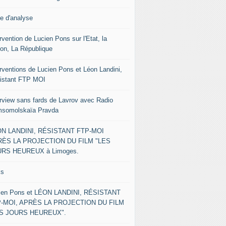
le d'analyse
rvention de Lucien Pons sur l'Etat, la
ion, La République
erventions de Lucien Pons et Léon Landini,
istant FTP MOI
erview sans fards de Lavrov avec Radio
somolskaïa Pravda
N LANDINI, RÉSISTANT FTP-MOI
ÈS LA PROJECTION DU FILM "LES
RS HEUREUX à Limoges.
ks
ien Pons et LÉON LANDINI, RÉSISTANT
-MOI, APRÈS LA PROJECTION DU FILM
ES JOURS HEUREUX".