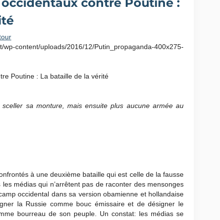
 occidentaux contre Poutine :
ité
tour
et/wp-content/uploads/2016/12/Putin_propaganda-400x275-
 sceller sa monture, mais ensuite plus aucune armée au
frontés à une deuxième bataille qui est celle de la fausse
us les médias qui n’arrêtent pas de raconter des mensonges
Le camp occidental dans sa version obamienne et hollandaise
ésigner la Russie comme bouc émissaire et de désigner le
omme bourreau de son peuple. Un constat: les médias se