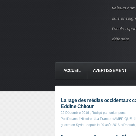
valeurs huma
suis enseigna
l’école répu
défendre
ACCUEIL
AVERTISSEMENT
La rage des médias occidentaux con
Eddine Chitour
22 Décembre 2016
, Rédigé par lucien-pons
Publié dans
#Histoire
,
#La France
,
#AMERIQUE
,
#
guerre en Syrie - depuis le 20 août 2013
,
#Daesch