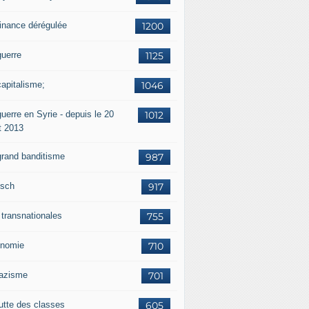
finance dérégulée
1200
guerre
1125
capitalisme;
1046
uerre en Syrie - depuis le 20
1012
t 2013
grand banditisme
987
sch
917
 transnationales
755
nomie
710
nazisme
701
lutte des classes
605