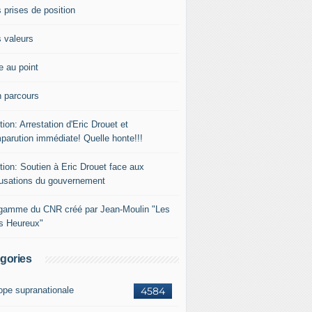
 prises de position
 valeurs
e au point
 parcours
tion: Arrestation d'Eric Drouet et
parution immédiate! Quelle honte!!!
tion: Soutien à Eric Drouet face aux
usations du gouvernement
gamme du CNR créé par Jean-Moulin "Les
rs Heureux"
gories
ope supranationale
4584