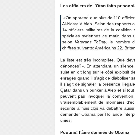
Les officiers de l’Otan faits prisonni
«On apprend que plus de 110 officiers
Al-Nosra à Alep. Selon des rapports 
14 officiers militaires de la coalitio
spéciales syriennes ce matin dans u
selon
Veterans ToDay
, le nombre d’
chiffres suivants: Américains 22, Brita
La liste est très incomplète. Que devai
dénoncés?». En attendant, un silence 
sujet en dit long sur le côté explosif 
enragés quand il s’agit de diaboliser 
il s’agit de signaler la présence illéga
Qatar dans un bunker à Alep et si tout 
peuvent pas invoquer la convention 
vraisemblablement de monnaies d’éc
sécurité à huis clos va débattre auss
demander Obama par Hollande interpos
unies.
Poutine: l’âme damnée de Obama