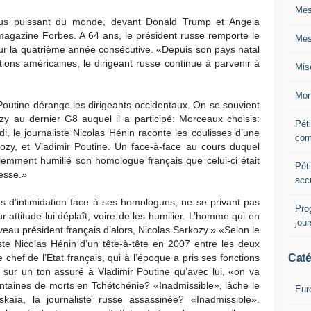
Mes
plus puissant du monde, devant Donald Trump et Angela
agazine Forbes. A 64 ans, le président russe remporte le
Mes
r la quatrième année consécutive. «Depuis son pays natal
tions américaines, le dirigeant russe continue à parvenir à
Mis
Mon
Poutine dérange les dirigeants occidentaux. On se souvient
ozy au dernier G8 auquel il a participé: Morceaux choisis:
Péti
, le journaliste Nicolas Hénin raconte les coulisses d’une
com
ozy, et Vladimir Poutine. Un face-à-face au cours duquel
olemment humilié son homologue français que celui-ci était
Péti
esse.»
acc
s d’intimidation face à ses homologues, ne se privant pas
Pro
r attitude lui déplaît, voire de les humilier. L’homme qui en
jou
ouveau président français d’alors, Nicolas Sarkozy.» «Selon le
te Nicolas Hénin d’un tête-à-tête en 2007 entre les deux
Caté
 chef de l’Etat français, qui à l’époque a pris ses fonctions
sur un ton assuré à Vladimir Poutine qu’avec lui, «on va
entaines de morts en Tchétchénie? «Inadmissible», lâche le
Eur
vskaïa, la journaliste russe assassinée? «Inadmissible».