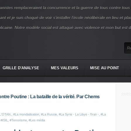
nistes remplaceraient la concurrence et la guerre de tous contre tous
nt et je suis choqué de voir s’installer l’école néolibérale en lieu et pl
blicaine. Notre modèle social est attaqué avec violence et mon but est d
GRILLE D'ANALYSE
MES VALEURS
MISE AU POINT
tre Poutine : La bataille de la vérité. Par Chems
L'OTAN.
,
#La mondialisation
,
#La Russie
,
#La Syrie - La Libye - l'Iran -
,
#La
,
#ISIL
,
#Terrorisme
,
#Les média