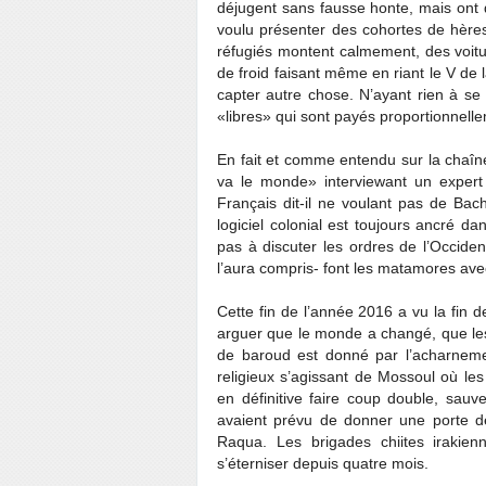
déjugent sans fausse honte, mais ont de
voulu présenter des cohortes de hères
réfugiés montent calmement, des voitu
de froid faisant même en riant le V de 
capter autre chose. N’ayant rien à se 
«libres» qui sont payés proportionnelle
En fait et comme entendu sur la chaîne 
va le monde» interviewant un expert s
Français dit-il ne voulant pas de Bach
logiciel colonial est toujours ancré da
pas à discuter les ordres de l’Occide
l’aura compris- font les matamores avec 
Cette fin de l’année 2016 a vu la fin 
arguer que le monde a changé, que les 
de baroud est donné par l’acharnemen
religieux s’agissant de Mossoul où les
en définitive faire coup double, sauv
avaient prévu de donner une porte de
Raqua. Les brigades chiites irakienn
s’éterniser depuis quatre mois.