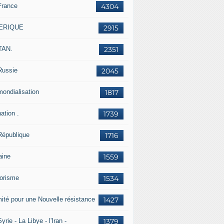
France
4304
ERIQUE
2915
TAN.
2351
Russie
2045
mondialisation
1817
ation .
1739
République
1716
aine
1559
rorisme
1534
ité pour une Nouvelle résistance
1427
yrie - La Libye - l'Iran -
1379