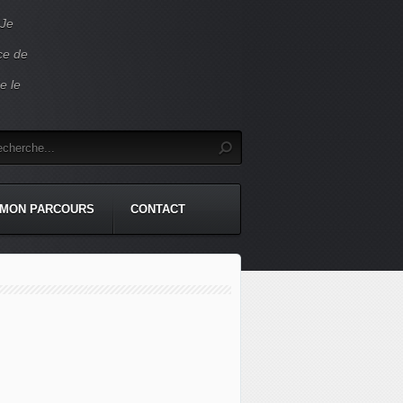
 Je
ace de
e le
MON PARCOURS
CONTACT