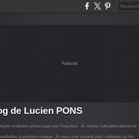
Publicité
og de Lucien PONS
toyen ordinaire préoccupé par l’injustice. Je refuse l'ultralibéralisme et
combattre la pensée unique. Je veux une société plus solidaire où les