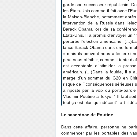
garde son successeur républicain, Dona
les États-Unis comme il fait avec l’E
la Maison-Blanche, notamment après q
intervention de la Russie dans l’éle
Barack Obama lors de sa conférence
États-Unis. Il a promis d’envoyer un “
perturbé l’élection américaine. (…)La
lancé Barack Obama dans une formule 
« mais ils peuvent nous affecter si n
peut nous affaiblir, comme il tente d’a
est acceptable d’intimider la presse
américain. (…)Dans la foulée, il a 
marge d’un sommet du G20 en Chine,
risque de ´´conséquences sérieuses s’
a riposté par la voix du porte-paro
Vladimir Poutine à Tokyo. ” Il faut soi
tout ça est plus qu’indécent”, a-t-il déc
Le sacerdoce de Poutine
Dans cette affaire, personne ne par
commencer par les portables des vas