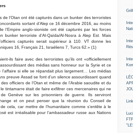
ers
Gril
 de l’Otan ont été capturés dans un bunker des terroristes
Inte
concordants sortant d’Alep ce 16 décembre 2016, au moins
Nat
n de l’Empire anglo-sioniste ont été capturés par les forces
n bunker terroriste d’Al-Qaïda/Al-Nosra à Alep Est. Mais
Int
officiers capturés serait supérieur à 110. VT donne les
Rés
nniques 16, Français 21, Israéliens 7, Turcs 62.» (1)
Int
ent-ils faire avec des terroristes qu’ils ont «officiellement
Kom
assourdissant des médias sans honneur sur la Syrie et ce
de l’affaire si elle se répandait plus largement… Les médias
sans preuve Assad se font d’un silence assourdissant quand
LÉO
le des officiers de l’Otan et même de l’Arabie saoudite et du
APR
le tintamarre était de faire exfiltrer ces mercenaires qui ne
JOU
de Genève sur les prisonniers de guerre. Ils serviront
hange et on peut penser que la réunion du Conseil de
Lin
i de cela, car mettre de l’humanitaire comme s’entête à le
é est irréalisable pour l’ambassadeur russe aux Nations
Luc
FTP
"L