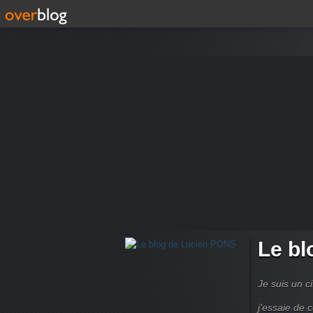
Le bl
Je suis un ci
j'essaie de 