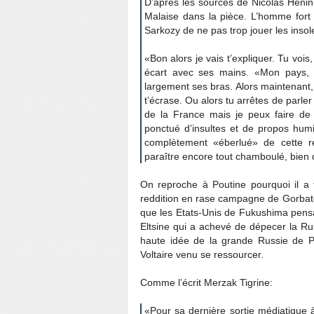
D’après les sources de Nicolas Hénin,
Malaise dans la pièce. L’homme fort 
Sarkozy de ne pas trop jouer les insol
«Bon alors je vais t’expliquer. Tu vois,
écart avec ses mains. «Mon pays, il
largement ses bras. Alors maintenant, 
t’écrase. Ou alors tu arrêtes de parle
de la France mais je peux faire de t
ponctué d’insultes et de propos humili
complètement «éberlué» de cette 
paraître encore tout chamboulé, bien q
On reproche à Poutine pourquoi il a t
reddition en rase campagne de Gorbatch
que les Etats-Unis de Fukushima pensaie
Eltsine qui a achevé de dépecer la Ru
haute idée de la grande Russie de Pi
Voltaire venu se ressourcer.
Comme l’écrit Merzak Tigrine:
«Pour sa dernière sortie médiatique