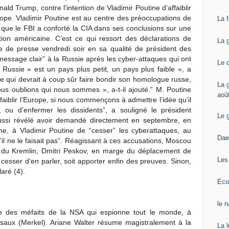
ld Trump, contre l’intention de Vladimir Poutine d’affaiblir
urope. Vladimir Poutine est au centre des préoccupations de
La 
ue le FBI a conforté la CIA dans ses conclusions sur une
ction américaine. C’est ce qui ressort des déclarations de
La 
 de presse vendredi soir en sa qualité de président des
message clair” à la Russie après les cyber-attaques qui ont
Le 
 Russie « est un pays plus petit, un pays plus faible », a
qui devrait à coup sûr faire bondir son homologue russe,
La g
ous oublions qui nous sommes », a-t-il ajouté.” M. Poutine
aoû
ffaiblir l’Europe, si nous commençons à admettre l’idée qu’il
, ou d’enfermer les dissidents”, a souligné le président
Le 
aussi révélé avoir demandé directement en septembre, en
 à Vladimir Poutine de “cesser” les cyberattaques, au
Dae
il ne le faisait pas”. Réagissant à ces accusations, Moscou
le du Kremlin, Dmitri Peskov, en marge du déplacement de
Les
t cesser d’en parler, soit apporter enfin des preuves. Sinon,
laré (4).
Eco
le 
le des méfaits de la NSA qui espionne tout le monde, à
saux (Merkel). Ariane Walter résume magistralement à la
La 