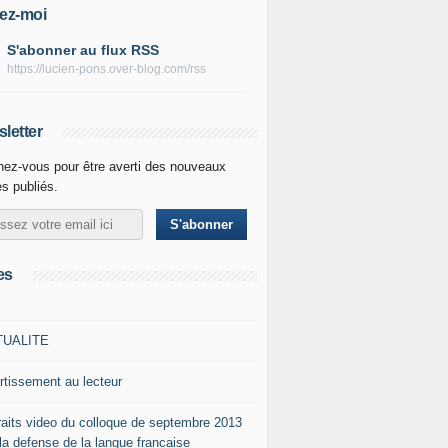
ez-moi
S'abonner au flux RSS
https://lucien-pons.over-blog.com/rss
letter
ez-vous pour être averti des nouveaux
es publiés.
es
TUALITE
rtissement au lecteur
raits video du colloque de septembre 2013
 la defense de la langue francaise