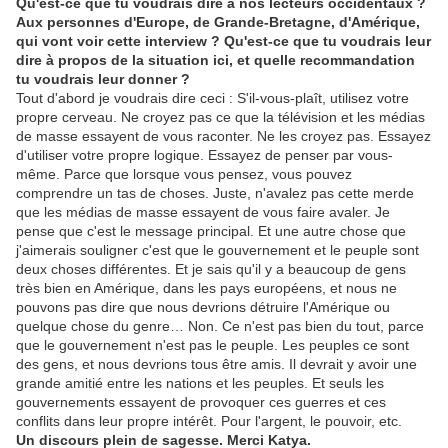
Qu'est-ce que tu voudrais dire à nos lecteurs occidentaux
?
Aux personnes d'E
urope,
de Grande-Bretagne, d'Amérique,
qui vont voir cette interview
?
Qu'est-ce que tu voudrais leur
dire à propos de la situation ici, et quelle recommandation
tu voudrais leur donner
?
Tout d'abord je voudrais dire ceci : S'il-vous-plaît, utilisez votre
propre cerveau. Ne croyez pas ce que la télévision et les médias
de masse essayent de vous raconter. Ne les croyez pas. Essayez
d'utiliser votre propre logique. Essayez de penser par vous-
même. Parce que lorsque vous pensez, vous pouvez
comprendre un tas de choses. Juste, n'avalez pas cette merde
que les médias de masse essayent de vous faire avaler. Je
pense que c'est le message principal. Et une autre chose que
j'aimerais souligner c'est que le gouvernement et le peuple sont
deux choses différentes. Et je sais qu'il y a beaucoup de gens
très bien en Amérique, dans les pays européens, et nous ne
pouvons pas dire que nous devrions détruire l'Amérique ou
quelque chose du genre… Non. Ce n'est pas bien du tout, parce
que le gouvernement n'est pas le peuple. Les peuples ce sont
des gens, et nous devrions tous être amis. Il devrait y avoir une
grande amitié entre les nations et les peuples. Et seuls les
gouvernements essayent de provoquer ces guerres et ces
conflits dans leur propre intérêt. Pour l'argent, le pouvoir, etc.
Un discours plein de sagesse
.
Merci K
atya.