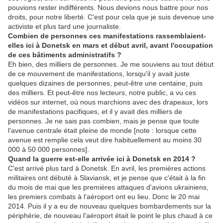
pouvions rester indifférents. Nous devions nous battre pour nos
droits, pour notre liberté. C'est pour cela que je suis devenue une
activiste et plus tard une journaliste.
Combien de personnes ces manifestations rassemblaient-
elles ici à Donetsk en mars et début avril
,
avant l'occupation
de ces bâtiments administratifs
?
Eh bien, des milliers de personnes. Je me souviens au tout début
de ce mouvement de manifestations, lorsqu'il y avait juste
quelques dizaines de personnes, peut-être une centaine, puis
des milliers. Et peut-être nos lecteurs, notre public, a vu ces
vidéos sur internet, où nous marchions avec des drapeaux, lors
de manifestations pacifiques, et il y avait des milliers de
personnes. Je ne sais pas combien, mais je pense que toute
l'avenue centrale était pleine de monde [note : lorsque cette
avenue est remplie cela veut dire habituellement au moins 30
000 à 50 000 personnes].
Quand la guerre est-elle arrivée ici à
Donetsk
e
n 2014 ?
C'est arrivé plus tard à Donetsk. En avril, les premières actions
militaires ont débuté à Slaviansk, et je pense que c'était à la fin
du mois de mai que les premières attaques d'avions ukrainiens,
les premiers combats à l'aéroport ont eu lieu. Donc le 20 mai
2014. Puis il y a eu de nouveau quelques bombardements sur la
périphérie, de nouveau l'aéroport était le point le plus chaud à ce