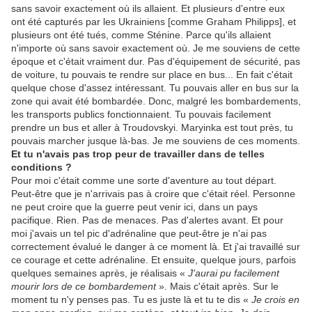
sans savoir exactement où ils allaient. Et plusieurs d'entre eux
ont été capturés par les Ukrainiens [comme Graham Philipps], et
plusieurs ont été tués, comme Sténine. Parce qu'ils allaient
n'importe où sans savoir exactement où. Je me souviens de cette
époque et c'était vraiment dur. Pas d'équipement de sécurité, pas
de voiture, tu pouvais te rendre sur place en bus... En fait c'était
quelque chose d'assez intéressant. Tu pouvais aller en bus sur la
zone qui avait été bombardée. Donc, malgré les bombardements,
les transports publics fonctionnaient. Tu pouvais facilement
prendre un bus et aller à Troudovskyi. Maryinka est tout près, tu
pouvais marcher jusque là-bas. Je me souviens de ces moments.
Et tu n'avais pas trop peur de travailler dans de telles
conditions
?
Pour moi c'était comme une sorte d'aventure au tout départ.
Peut-être que je n'arrivais pas à croire que c'était réel. Personne
ne peut croire que la guerre peut venir ici, dans un pays
pacifique. Rien. Pas de menaces. Pas d'alertes avant. Et pour
moi j'avais un tel pic d'adrénaline que peut-être je n'ai pas
correctement évalué le danger à ce moment là. Et j'ai travaillé sur
ce courage et cette adrénaline. Et ensuite, quelque jours, parfois
quelques semaines après, je réalisais «
J'aurai pu facilement
mourir lors de ce bombardement
». Mais c'était après. Sur le
moment tu n'y penses pas. Tu es juste là et tu te dis «
Je crois en