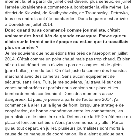
moment là, et à partir de juillet c'est devenu plus sérieux, en juillet
l'armée ukrainienne a commencé à bombarder la ville même. Le
district de Kievskyi, de Kouibyshevsky, de Troudovskyi, Petrovka,
tous ces endroits ont été bombardés. Donc la guerre est arrivée
à Donetsk en juillet 2014.
Donc quand tu as commencé comme journaliste, c'était
vraiment des hostilités de grande envergure
.
Est-ce que tu
allais sur le front à cette époque ou est-ce que tu travaillais
plus en arrière
?
Je me souviens que nous étions très près de l'aéroport en juillet
2014. C'était comme un point chaud mais pas trop chaud. Et bien
sûr au tout départ nous n'avions pas de casques, ni de gilets
[pare balles], rien du tout. On était juste là comme des touristes
marchant avec des caméras. Sans aucun équipement de
sécurité, sans rien. Puis, je me souviens, j'ai travaillé sur des
zones bombardées et parfois nous venions sur place et les
bombardements continuaient. Donc des moments assez
dangereux. Et puis, je pense à partir de l'automne 2014, j'ai
commencé à aller sur la ligne de front, lorsqu'une stratégie de
coopération, de bonne coopération entre les combattants, les
journalistes et le ministère de la Défense de la RPD a été mise en
place et fonctionnait bien. Alors j'ai commencé à y aller. Parce
qu'au tout départ, en juillet, plusieurs journalistes sont morts à
cause de ce manque de coordination. Ils allaient quelque part,