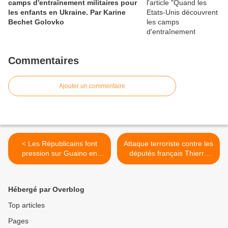
camps d'entraînement militaires pour
les enfants en Ukraine. Par Karine
Bechet Golovko
Commentaires
Ajouter un commentaire
< Les Républicains font
Attaque terroriste contre les
pression sur Guaino en
députés français Thierry
gelant son investiture aux
Mariani, Jean Lassalle et
législatives Par Tristan
Nicolas Dhuicq venus à
Quinault Maupoil.
Alep. Par Benjamin
Hébergé par Overblog
Blanchard président de
l'association "SOS
Top articles
Chrétiens d'orient". >
Pages