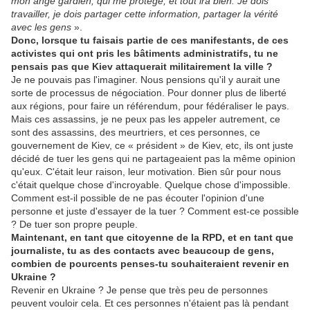
mon ange gardien, qui me protège, et tout ira bien
.
Je dois
travailler, je dois partager cette information, partager la vérité
avec les gens
».
Donc, lorsque tu faisais partie de ces manifestants, de ces
activistes qui ont pris les bâtiments administratifs, tu ne
pensais pas que Kiev attaquerait militairement la ville
?
Je ne pouvais pas l'imaginer. Nous pensions qu'il y aurait une
sorte de processus de négociation. Pour donner plus de liberté
aux régions, pour faire un référendum, pour fédéraliser le pays.
Mais ces assassins, je ne peux pas les appeler autrement, ce
sont des assassins, des meurtriers, et ces personnes, ce
gouvernement de Kiev, ce « président » de Kiev, etc, ils ont juste
décidé de tuer les gens qui ne partageaient pas la même opinion
qu'eux. C'était leur raison, leur motivation. Bien sûr pour nous
c'était quelque chose d'incroyable. Quelque chose d'impossible.
Comment est-il possible de ne pas écouter l'opinion d'une
personne et juste d'essayer de la tuer ? Comment est-ce possible
? De tuer son propre peuple.
Maintenant, en tant que citoyenne de la RPD, et en tant que
journaliste, tu as des contacts avec beaucoup de gens,
combien de pourcents penses-tu souhaiteraient revenir en
Ukraine ?
Revenir en Ukraine ? Je pense que très peu de personnes
peuvent vouloir cela. Et ces personnes n'étaient pas là pendant