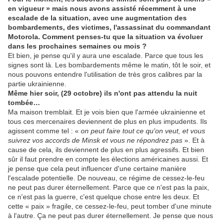
en vigueur » mais nous avons assisté récemment à une
escalade de la situation, avec une augmentation des
bombardements, des victimes, l'assassinat du commandant
Motorola.
Comment penses-tu que la situation va évoluer
dans les prochaines semaines ou mois
?
Et bien, je pense qu'il y aura une escalade. Parce que tous les
signes sont là. Les bombardements même le matin, tôt le soir, et
nous pouvons entendre l'utilisation de très gros calibres par la
partie ukrainienne.
Même hier soir,
(29
octobre
)
ils n'ont pas attendu la nuit
tombée
…
Ma maison tremblait. Et je vois bien que l'armée ukrainienne et
tous ces mercenaires deviennent de plus en plus impudents. Ils
agissent comme tel : «
on peut faire tout ce qu'on veut, et vous
suivrez vos accords de Minsk et vous ne répondrez pas
». Et à
cause de cela, ils deviennent de plus en plus agressifs. Et bien
sûr il faut prendre en compte les élections américaines aussi. Et
je pense que cela peut influencer d'une certaine manière
l'escalade potentielle. De nouveau, ce régime de cessez-le-feu
ne peut pas durer éternellement. Parce que ce n'est pas la paix,
ce n'est pas la guerre, c'est quelque chose entre les deux. Et
cette « paix » fragile, ce cessez-le-feu, peut tomber d'une minute
à l'autre. Ça ne peut pas durer éternellement. Je pense que nous