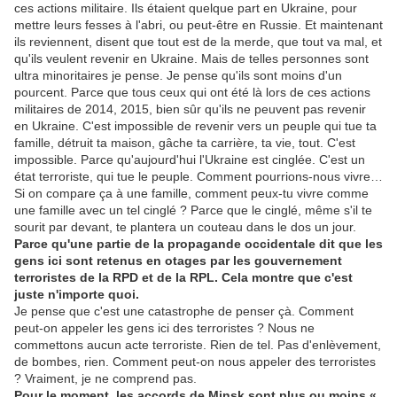
ces actions militaire. Ils étaient quelque part en Ukraine, pour
mettre leurs fesses à l'abri, ou peut-être en Russie. Et maintenant
ils reviennent, disent que tout est de la merde, que tout va mal, et
qu'ils veulent revenir en Ukraine. Mais de telles personnes sont
ultra minoritaires je pense. Je pense qu'ils sont moins d'un
pourcent. Parce que tous ceux qui ont été là lors de ces actions
militaires de 2014, 2015, bien sûr qu'ils ne peuvent pas revenir
en Ukraine. C'est impossible de revenir vers un peuple qui tue ta
famille, détruit ta maison, gâche ta carrière, ta vie, tout. C'est
impossible. Parce qu'aujourd'hui l'Ukraine est cinglée. C'est un
état terroriste, qui tue le peuple. Comment pourrions-nous vivre…
Si on compare ça à une famille, comment peux-tu vivre comme
une famille avec un tel cinglé ? Parce que le cinglé, même s'il te
sourit par devant, te plantera un couteau dans le dos un jour.
Parce qu'une partie de la propagande occidentale dit que les
gens ici sont retenus en otages par les gouvernement
terroristes de la RPD et de la RPL
.
Cela montre que c'est
juste n'importe quoi
.
Je pense que c'est une catastrophe de penser çà. Comment
peut-on appeler les gens ici des terroristes ? Nous ne
commettons aucun acte terroriste. Rien de tel. Pas d'enlèvement,
de bombes, rien. Comment peut-on nous appeler des terroristes
? Vraiment, je ne comprend pas.
Pour le
moment,
les accords de
Minsk
sont plus ou moins «