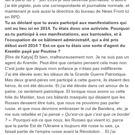
j'ai été pigiste, puis une correspondante et journaliste normale, et
maintenant je suis aussi la directrice du bureau de News Front ici
en RPD.
Tu as déclaré que tu avais participé aux manifestations qui
ont eu lieu ici en
2014.
Tu étais donc une activiste
.
Pourquoi
as-tu participé à ces manifestations, aux barricades, et à
l'occupation de ce bâtiment administratif
,
qui a été pris
début avril
2014 ?
Est-ce que tu étais une sorte d'agent du
Kremlin payé par Poutine
?
[Rire de Katya] Et bien, malheureusement non. Je ne suis pas un
agent du Kremlin. Peut-être que certains pensent cela mais non.
C'est juste que depuis mon enfance je n'étais pas indifférente.
J'ai été élevée avec les idéaux de la Grande Guerre Patriotique.
Mes deux grand-pères ont participé à cette guerre, ils étaient des
héros, ils ont été décorés. Et j'ai été élevée dans cet amour de la
patrie, ce sentiment patriotique. Et lorsque nous avons vu cette
folie du Maïdan, tous ces bâtards masqués qui disaient que les
Russes devaient être tués, que nous ne pouvions pas parler
russe, et que nous devrions embrasser le cul de Bandera, etc, je
me suis rebellée et j'ai pensé «
Qu'est-ce que c'est que ce bordel
?
». Pourquoi est-ce que nous, les Russes qui vivent ici, parce
que la partie Est de l'Ukraine a toujours été russe tu sais, ça
faisait partie de l'empire russe avant la Révolution… Et j'ai