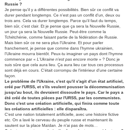
Russie
?
Je pense qu'il y a différentes possibilités. Bien sûr ce conflit va
durer pendant longtemps. Ce n'est pas un conflit d'un, deux ou
trois ans. Cela va durer longtemps. Parce qu'il faut du temps,
bien sûr, c'est clair. Et je pense que ça sera la Nouvelle Russie,
un jour ça sera la Nouvelle Russie. Peut-être comme la
Tchétchénie, comme faisant partie de la fédération de Russie.
Mais bien sûr ce ne sera plus l'Ukraine. Et pour parler
franchement, je pense que comme dans l'hymne ukrainien,
l'Ukraine mourra bientôt. Peux-tu imaginer un pays dont l'hymne
commence par «
L'Ukraine n'est pas encore morte
» ? Donc je
suis sûre que cela aura lieu. Ça aura lieu car tous ces processus
sont déjà en cours. C'était corrompu de l'intérieur d'une certaine
façon.
Le problème de l'Ukraine, c'est qu'il s'agit d'un état artificiel,
créé par l'URSS
,
et s'ils veulent pousser la décommunisation
jusqu'au bout, ils devraient dissoudre le pays
.
Car le pays a
été créé de toutes pièces par l'URSS, par les communistes
.
Donc c'est une création artificielle, qui finira comme toute
les créations artificielles
:
elle disparaîtra
.
C'est une nation totalement artificielle, avec une histoire fictive
etc. On a lavé le cerveau du peuple russe et maintenant ils
sautent sur la place Maïdan. Je n'ai pas de mots…