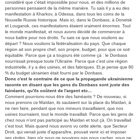
considéré que c'était impossible pour nous, et des millions de
personnes pensaient de la même manière. Tu sais il y a eu des
manifestation à Kharkov, à Odessa, dans tous les coins de la
Nouvelle Russie historique. Mais ici, dans le Donbass, à Donetsk
et Lougansk, ces manifestations étaient vraiment énormes. Tout
le monde manifestait, et nous avons décidé de commencer à
nous battre pour nos droits. Tu sais ce que nous voulions au
départ ? Nous voulions la fédéralisation du pays. Que chaque
région ait son propre chef, son propre, budget, pour que ce soit
équitable. Parce que ça a toujours été comme çà : le Donbass
nourrissait presque toute l'Ukraine. Parce que c'est une région
industrielle, il y a des usines, et des fabriques. Et je pense que 80
% du budget ukrainien était fourni par le Donbass.
Donc c'est le contraire de ce que la propagande ukrainienne
raconte en disant que les gens du Donbass sont juste des
fainéants, qu'ils coûtent de l'argent etc
…
Comment pourrions-nous être des fainéants ? De nouveau, si
nous prenons ce Maïdan, ils sautaient sur la place du Maïdan, à
ne rien faire, pendant que nos mineurs travaillaient, que nos
usines tournaient, tout le monde travaillait. Parce que les gens de
chez nous n'ont pas participé au Maïdan et tout çà. On travaillait
c'est tout. Mais quand nous avons vu cette alerte, que Secteur
Droit, qui venait juste d'apparaître, pouvait venir ici et imposer
ses règles, bien sûr nous ne pouvions pas nous cacher, nous ne