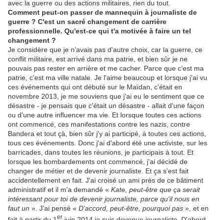
avec la guerre ou des actions militaires, rien du tout.
Comment peut-on passer de mannequin à journaliste de
guerre
?
C'est un sacré changement de carrière
professionnelle.
Qu'est-ce qui t'a motivée à faire un tel
changement
?
Je considère que je n'avais pas d'autre choix, car la guerre, ce
conflit militaire, est arrivé dans ma patrie, et bien sûr je ne
pouvais pas rester en arrière et me cacher. Parce que c'est ma
patrie, c'est ma ville natale. Je l'aime beaucoup et lorsque j'ai vu
ces événements qui ont débuté sur le Maïdan, c'était en
novembre 2013, je me souviens que j'ai eu le sentiment que ce
désastre - je pensais que c'était un désastre - allait d'une façon
ou d'une autre influencer ma vie. Et lorsque toutes ces actions
ont commencé, ces manifestations contre les nazis, contre
Bandera et tout çà, bien sûr j'y ai participé, à toutes ces actions,
tous ces événements. Donc j'ai d'abord été une activiste, sur les
barricades, dans toutes les réunions, je participais à tout. Et
lorsque les bombardements ont commencé, j'ai décidé de
changer de métier et de devenir journaliste. Et ça s'est fait
accidentellement en fait. J'ai croisé un ami près de ce bâtiment
administratif et il m'a demandé «
Kate,
peut-être que ça serait
intéressant pour toi de devenir journaliste, parce qu'il nous en
faut un
». J'ai pensé «
D'accord
,
peut-être, pourquoi pas
», et en
er
fait à partir du 1
juin 2014 je suis devenue journaliste. D'abord