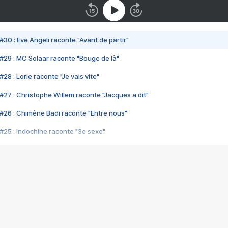
#30 : Eve Angeli raconte "Avant de partir"
#29 : MC Solaar raconte "Bouge de là"
28 : Lorie raconte "Je vais vite"
#27 : Christophe Willem raconte "Jacques a dit"
#26 : Chimène Badi raconte "Entre nous"
#25 : Indochine raconte "3e sexe"
#24 : Zaho raconte "C'est chelou"
#23 : Patrick Bruel raconte "Au café des délices"
#22 : Kyo raconte "Le chemin"
#21 : Nolwenn Leroy raconte "Cassé"
#20 : Patrick Hernandez raconte "Born to be alive"