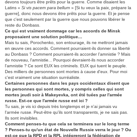
devons toujours être prêts pour la guerre. Comme disaient les
Latins «
Si vis pacem para bellum
» [Si tu veux la paix, prépare la
guerre], donc nous devons être prêts pour la guerre. Et je pense
que c'est seulement par la guerre que nous pouvons libérer le
reste du Donbass.
Ce qui est vraiment dommage car les accords de Minsk
proposaient une solution politique
…
Mais tu sais, Porochenko, son entourage, ils ne mettront jamais
en œuvre ces accords. Comment pourraient-ils donner sa liberté
au Donbass ? Comment pourraient-ils accorder l’amnistie ? Mais
de nouveau, l'amnistie... Pourquoi devraient-ils nous accorder
l'amnistie ? Ce sont EUX les criminels. EUX qui tuent le peuple.
Des milliers de personnes sont mortes à cause d'eux. Pour moi
c'est vraiment une situation surréaliste.
Certaines personnes dans les pays occidentaux disent que
les personnes qui sont mortes, y compris celles qui sont
mortes jeudi soir à
Makeyevka,
ont été tuées par l'armée
russe
.
Est-ce que l'armée russe est ici
?
Tu sais, je vis ici depuis très longtemps et je n'ai jamais vu
l'armée russe. Peut-être qu'ils sont transparents, je ne sais pas.
Ils sont invisibles.
Comment penses-tu que cela se terminera sur le long terme
?
Penses-tu qu'un état de Nouvelle Russie verra le jour
?
Ou
est-ce que la RPD et la RPL intégreront la fédération de