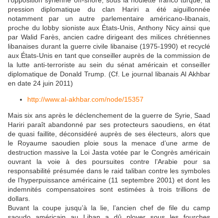
pression diplomatique du clan Hariri a été aiguillonnée
notamment par un autre parlementaire américano-libanais,
proche du lobby sioniste aux États-Unis, Anthony Nicy ainsi que
par Walid Farès, ancien cadre dirigeant des milices chrétiennes
libanaises durant la guerre civile libanaise (1975-1990) et recyclé
aux États-Unis en tant que conseiller auprès de la commission de
la lutte anti-terroriste au sein du sénat américain et conseiller
diplomatique de Donald Trump. (Cf. Le journal libanais Al Akhbar
en date 24 juin 2011)
http://www.al-akhbar.com/node/15357
Mais six ans après le déclenchement de la guerre de Syrie, Saad
Hariri paraît abandonné par ses protecteurs saoudiens, en état
de quasi faillite, déconsidéré auprès de ses électeurs, alors que
le Royaume saoudien ploie sous la menace d’une arme de
destruction massive la Loi Jasta votée par le Congrès américain
ouvrant la voie à des poursuites contre l’Arabie pour sa
responsabilité présumée dans le raid taliban contre les symboles
de l’hyperpuissance américaine (11 septembre 2001) et dont les
indemnités compensatoires sont estimées à trois trillions de
dollars.
Buvant la coupe jusqu’à la lie, l’ancien chef de file du camp
saoudo américain au Liban a dû ployer sous les fourches