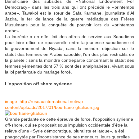
Bénéficiaire des subsides de «National Endowment For
Democracy» dans les trois ans qui ont précédé le «printemps
arabe», Tawakol est la sœur de Safa Karmane, journaliste d’Al
Jazira, le fer de lance de la guerre médiatique des Frères
Musulmans pour la conquête du pouvoir lors du «printemps
arabe».
La lauréate a en effet fait des offres de service aux Saoudiens
pour faire office de «passerelle entre la jeunesse saoudienne et
le gouvernement de Riyad», sans la moindre objection sur le
statut des femmes en Arabie saoudite, l’un des plus restrictifs de
la planète ; sans la moindre contrepartie concernant le statut des
femmes yéménites dont 57 % sont des analphabètes, vivant sous
la loi patriarcale du mariage forcé.
L’opposition off shore syrienne
image: http://reseauinternational.net/wp-
content/uploads/2017/01/bourhane-ghalioun.jpg
Grande perdante de cette épreuve de force, l’opposition syrienne
off-shore, qui se proposait sous impulsion occidentale d’être la
relève d’une «Syrie démocratique, pluraliste et laïque», a été
phagocytée par l’inconsistance de ses meneurs, leurs querelles