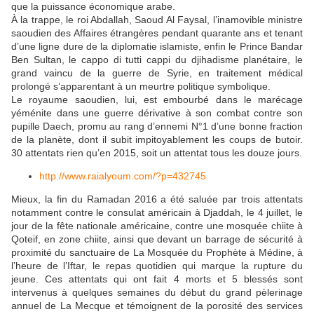
que la puissance économique arabe.
À la trappe, le roi Abdallah, Saoud Al Faysal, l’inamovible ministre
saoudien des Affaires étrangères pendant quarante ans et tenant
d’une ligne dure de la diplomatie islamiste, enfin le Prince Bandar
Ben Sultan, le cappo di tutti cappi du djihadisme planétaire, le
grand vaincu de la guerre de Syrie, en traitement médical
prolongé s’apparentant à un meurtre politique symbolique.
Le royaume saoudien, lui, est embourbé dans le marécage
yéménite dans une guerre dérivative à son combat contre son
pupille Daech, promu au rang d’ennemi N°1 d’une bonne fraction
de la planète, dont il subit impitoyablement les coups de butoir.
30 attentats rien qu’en 2015, soit un attentat tous les douze jours.
http://www.raialyoum.com/?p=432745
Mieux, la fin du Ramadan 2016 a été saluée par trois attentats
notamment contre le consulat américain à Djaddah, le 4 juillet, le
jour de la fête nationale américaine, contre une mosquée chiite à
Qoteif, en zone chiite, ainsi que devant un barrage de sécurité à
proximité du sanctuaire de La Mosquée du Prophète à Médine, à
l’heure de l’Iftar, le repas quotidien qui marque la rupture du
jeune. Ces attentats qui ont fait 4 morts et 5 blessés sont
intervenus à quelques semaines du début du grand pèlerinage
annuel de La Mecque et témoignent de la porosité des services