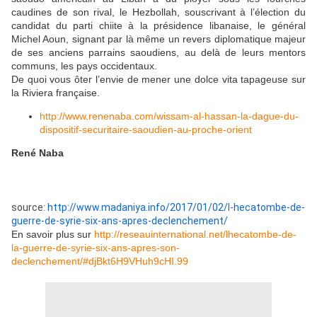
caudines de son rival, le Hezbollah, souscrivant à l’élection du
candidat du parti chiite à la présidence libanaise, le général
Michel Aoun, signant par là même un revers diplomatique majeur
de ses anciens parrains saoudiens, au delà de leurs mentors
communs, les pays occidentaux.
De quoi vous ôter l’envie de mener une dolce vita tapageuse sur
la Riviera française.
http://www.renenaba.com/wissam-al-hassan-la-dague-du-
dispositif-securitaire-saoudien-au-proche-orient
René Naba
source:
http://www.madaniya.info/2017/01/02/l-hecatombe-de-
guerre-de-syrie-six-ans-apres-declenchement/
En savoir plus sur
http://reseauinternational.net/lhecatombe-de-
la-guerre-de-syrie-six-ans-apres-son-
declenchement/#djBkt6H9VHuh9cHI.99