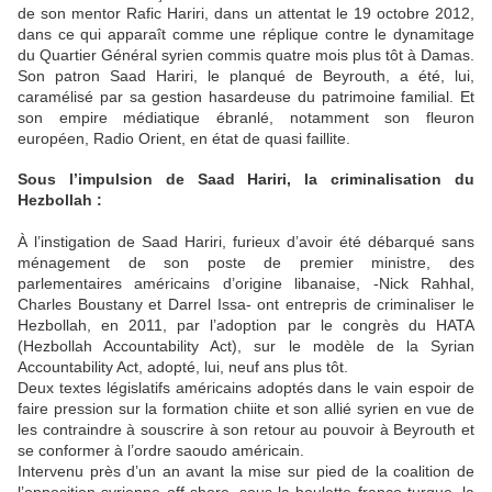
de son mentor Rafic Hariri, dans un attentat le 19 octobre 2012,
dans ce qui apparaît comme une réplique contre le dynamitage
du Quartier Général syrien commis quatre mois plus tôt à Damas.
Son patron Saad Hariri, le planqué de Beyrouth, a été, lui,
caramélisé par sa gestion hasardeuse du patrimoine familial. Et
son empire médiatique ébranlé, notamment son fleuron
européen, Radio Orient, en état de quasi faillite.
Sous l’impulsion de Saad Hariri, la criminalisation du
Hezbollah :
À l’instigation de Saad Hariri, furieux d’avoir été débarqué sans
ménagement de son poste de premier ministre, des
parlementaires américains d’origine libanaise, -Nick Rahhal,
Charles Boustany et Darrel Issa- ont entrepris de criminaliser le
Hezbollah, en 2011, par l’adoption par le congrès du HATA
(Hezbollah Accountability Act), sur le modèle de la Syrian
Accountability Act, adopté, lui, neuf ans plus tôt.
Deux textes législatifs américains adoptés dans le vain espoir de
faire pression sur la formation chiite et son allié syrien en vue de
les contraindre à souscrire à son retour au pouvoir à Beyrouth et
se conformer à l’ordre saoudo américain.
Intervenu près d’un an avant la mise sur pied de la coalition de
l’opposition syrienne off-shore, sous la houlette franco turque, la