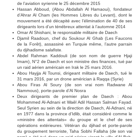
de l’aviation syrienne le 25 décembre 2015
Hassan Abboud, (Abou Abdallah Al Hamaoui), fondateur
d’Ahrar Al Cham (les Hommes Libres du Levant), dont le
mouvement a été décapité avec l’élimination de 40 de ses
dirigeants lors d’un ténébreux attentat à l’automne 2014
Omar Al Shishani, le responsable militaire de Daech
Djamil Raadoun, chef du Soukour Al Ghab (Les Faucons
de la Forêt), assassiné en Turquie même, l’autre parrain
du djihadisme salafiste.
Abdel Rahman Kaddouli (de son nom de guerre Hjaji
Imam), N°2 de Daech et son ministre des finances, tué par
un raid aérien américain en Irak le 25 mars 2016.
Abou Hayjja Al Tounsi, dirigeant militaire de Daech, tué le
31 mars 2016, par un drone américian à Raqqa (Syrie)
Abou Firas Al Soury (de son vrai nom Radwane Al
Nammous), porte-parole d’Al Nosra
Deux dirigeants de premier plan de Daech : Abou
Mohammed Al-Adnani et Waêl Adil Hassan Salman Fayad.
Seul Syrien au sein de la direction de Daech, Al-Adnani, né
en 1977 dans la province d’Idlib, était considéré comme le
«ministre des attentats» du groupe et le chef de ses
opérations extérieures. Vétéran du djihad et porte-parole
du groupement terroriste, Taha Sobhi Fallaha (de son vai
nom) a été tué dans un raid aérien visant la ville d’Al Bab,