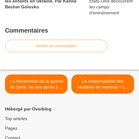
les enfants en Ukraine. Par Karine
Bechet Golovko
Commentaires
Ajouter un commentaire
< L’hécatombe de la guerre
La responsabilité des
de Syrie, six ans après son
récitants de mantras – La
déclenchement. Par René
liberté de la presse en
NABA. Partie I
question. Le 03 janvier
2017 par Chems Eddine
Hébergé par Overblog
Chitour >
Top articles
Pages
Contact