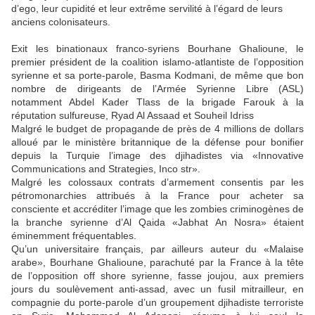
d’ego, leur cupidité et leur extrême servilité à l’égard de leurs
anciens colonisateurs.
Exit les binationaux franco-syriens Bourhane Ghalioune, le
premier président de la coalition islamo-atlantiste de l’opposition
syrienne et sa porte-parole, Basma Kodmani, de même que bon
nombre de dirigeants de l’Armée Syrienne Libre (ASL)
notamment Abdel Kader Tlass de la brigade Farouk à la
réputation sulfureuse, Ryad Al Assaad et Souheil Idriss
Malgré le budget de propagande de près de 4 millions de dollars
alloué par le ministère britannique de la défense pour bonifier
depuis la Turquie l’image des djihadistes via «Innovative
Communications and Strategies, Inco str».
Malgré les colossaux contrats d’armement consentis par les
pétromonarchies attribués à la France pour acheter sa
consciente et accréditer l’image que les zombies criminogènes de
la branche syrienne d’Al Qaida «Jabhat An Nosra» étaient
éminemment fréquentables.
Qu’un universitaire français, par ailleurs auteur du «Malaise
arabe», Bourhane Ghalioune, parachuté par la France à la tête
de l’opposition off shore syrienne, fasse joujou, aux premiers
jours du soulèvement anti-assad, avec un fusil mitrailleur, en
compagnie du porte-parole d’un groupement djihadiste terroriste