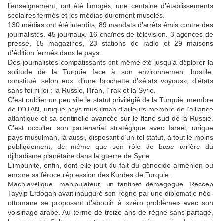
l’enseignement, ont été limogés, une centaine d’établissements
scolaires fermés et les médias durement muselés.
130 médias ont été interdits, 89 mandats d’arrêts émis contre des
journalistes. 45 journaux, 16 chaînes de télévision, 3 agences de
presse, 15 magazines, 23 stations de radio et 29 maisons
d’édition fermés dans le pays.
Des journalistes compatissants ont même été jusqu’à déplorer la
solitude de la Turquie face à son environnement hostile,
constitué, selon eux, d’une brochette d’«états voyous», d’états
sans foi ni loi : la Russie, l’Iran, l’Irak et la Syrie.
C’est oublier un peu vite le statut privilégié de la Turquie, membre
de l’OTAN, unique pays musulman d’ailleurs membre de l’alliance
atlantique et sa sentinelle avancée sur le flanc sud de la Russie.
C’est occulter son partenariat stratégique avec Israël, unique
pays musulman, là aussi, disposant d’un tel statut, à tout le moins
publiquement, de même que son rôle de base arrière du
djihadisme planétaire dans la guerre de Syrie.
L’impunité, enfin, dont elle jouit du fait du génocide arménien ou
encore sa féroce répression des Kurdes de Turquie.
Machiavélique, manipulateur, un tantinet démagogue, Reccep
Tayyip Erdogan avait inauguré son règne par une diplomatie néo-
ottomane se proposant d’aboutir à «zéro problème» avec son
voisinage arabe. Au terme de treize ans de règne sans partage,