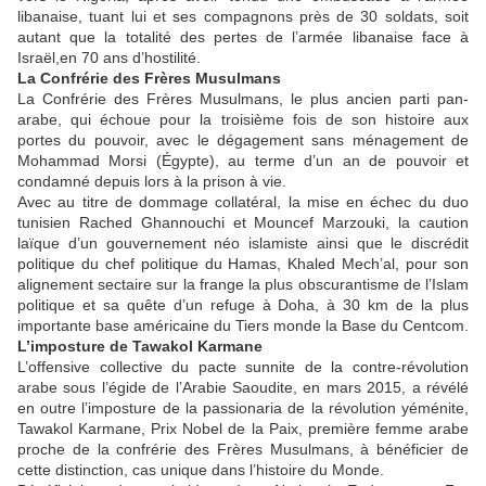
libanaise, tuant lui et ses compagnons près de 30 soldats, soit
autant que la totalité des pertes de l’armée libanaise face à
Israël,en 70 ans d’hostilité.
La Confrérie des Frères Musulmans
La Confrérie des Frères Musulmans, le plus ancien parti pan-
arabe, qui échoue pour la troisième fois de son histoire aux
portes du pouvoir, avec le dégagement sans ménagement de
Mohammad Morsi (Égypte), au terme d’un an de pouvoir et
condamné depuis lors à la prison à vie.
Avec au titre de dommage collatéral, la mise en échec du duo
tunisien Rached Ghannouchi et Mouncef Marzouki, la caution
laïque d’un gouvernement néo islamiste ainsi que le discrédit
politique du chef politique du Hamas, Khaled Mech’al, pour son
alignement sectaire sur la frange la plus obscurantisme de l’Islam
politique et sa quête d’un refuge à Doha, à 30 km de la plus
importante base américaine du Tiers monde la Base du Centcom.
L’imposture de Tawakol Karmane
L’offensive collective du pacte sunnite de la contre-révolution
arabe sous l’égide de l’Arabie Saoudite, en mars 2015, a révélé
en outre l’imposture de la passionaria de la révolution yéménite,
Tawakol Karmane, Prix Nobel de la Paix, première femme arabe
proche de la confrérie des Frères Musulmans, à bénéficier de
cette distinction, cas unique dans l’histoire du Monde.