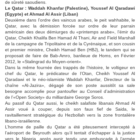
de sûreté saoudiens.
Le Qatar : Waddah Khanfar (Palestine), Youssef Al Qaradawi
(Egypte) et Ahmad Al Assir (Liban)
Deuxième dans l’ordre des vaincus arabes, le peit wahhabite, le
Qatar, avec la démission forcée sur ordre de leur parrain
américain des deux démiurges du «printemps arabe», l’émir du
Qatar, Cheikh Khalifa Ben Hamad Al Thani, Air and Field Marshall
de la campagne de Tripolitaine et de la Cyrénaique, et son cousin
et premier ministre, Cheikh Hamad Ben (HBJ), le tandem qui se
proposait de faire de Bab-Amro, banlieue de Homs, en Février
2012, le «Stalingrad du Moyen-orient».
Dans la même fournée des trappés de l’histoire, le voltigeur en
chef du Qatar, le prédicateur de l’Otan, Cheikh Youssef Al
Qaradawi et le néo-islamiste Waddah Khanfar, Directeur de la
chaîne «Al-Jazira», dégagé de son poste aussitôt sa sale
besogne accomplie pour pantoufler au Conseil d’administration
de l’«Open Society» du milliardaire George Soros.
Au passif du Qatar aussi, le cheikh salafiste libanais Ahmad Al
Assir voué à couper, depuis son faux fief de Saida, le
ravitaillement stratégique du Hezbollah vers la zone frontalière
libano-israélienne.
L’homme de paille du Qatar a été piteusement intercepté à
l’aéroport de Beyrouth alors qu’il tentait d’échapper à la justice
vers le Nigeria, après avoir tendu une embuscade à l’armée