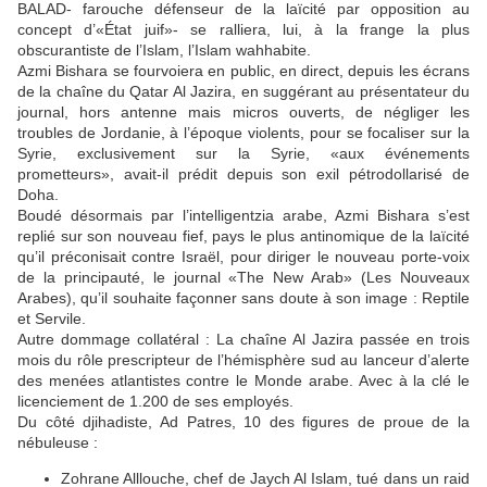
BALAD- farouche défenseur de la laïcité par opposition au
concept d’«État juif»- se ralliera, lui, à la frange la plus
obscurantiste de l’Islam, l’Islam wahhabite.
Azmi Bishara se fourvoiera en public, en direct, depuis les écrans
de la chaîne du Qatar Al Jazira, en suggérant au présentateur du
journal, hors antenne mais micros ouverts, de négliger les
troubles de Jordanie, à l’époque violents, pour se focaliser sur la
Syrie, exclusivement sur la Syrie, «aux événements
prometteurs», avait-il prédit depuis son exil pétrodollarisé de
Doha.
Boudé désormais par l’intelligentzia arabe, Azmi Bishara s’est
replié sur son nouveau fief, pays le plus antinomique de la laïcité
qu’il préconisait contre Israël, pour diriger le nouveau porte-voix
de la principauté, le journal «The New Arab» (Les Nouveaux
Arabes), qu’il souhaite façonner sans doute à son image : Reptile
et Servile.
Autre dommage collatéral : La chaîne Al Jazira passée en trois
mois du rôle prescripteur de l’hémisphère sud au lanceur d’alerte
des menées atlantistes contre le Monde arabe. Avec à la clé le
licenciement de 1.200 de ses employés.
Du côté djihadiste, Ad Patres, 10 des figures de proue de la
nébuleuse :
Zohrane Alllouche, chef de Jaych Al Islam, tué dans un raid