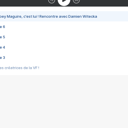
bey Maguire, c'est lui ! Rencontre avec Damien Witecka
e 6
e 5
e 4
e 3
s créatrices de la VF !
e 2
e 1
e Mektoub My Love arrive enfin ! Rencontre avec Shaïn Boumedine et Sal
i : après Toni en famille
elle réalise le bouleversant Dites lui que je l'aime