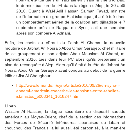
le dernier bastion de l’EI dans la région d’Alep, le 30 août
2016. Quant à Waêl Adil Hassan Salman Fayad, ministre
de l’Information du groupe Etat islamique, il a été tué dans
un bombardement aérien de la coalition anti djihadiste le 7
septembre près de Raqqa en Syrie, soit une semaine
après son compère Al Adnani.
Enfin, les chefs du «Front du Fatah Al Cham», la nouvelle
mouture de Jabhat An Nosra :-Abou Omar Saraqeb, chef militaire
de ce groupement et son adjoint Abou Mouslam Al Chami, mi
septembre 2016, tués dans leur PC alors qu’ils préparaient un
plan de reconquête d’Alep. Alors qu’il était à la tête de Jabhat An
Nosra, Abou Omar Saraqeb avait conquis au début de la guerre
Idlib et Jisr Al Choughour.
http://www.lemonde.fr/syrie/article/2016/09/26/en-syrie-l-
ennemi-americain-exacerbe-les-tensions-entre-rebelles-
islamistes_5003341_1618247.html
Liban
Wissam Al Hassan, la dague sécuritaire du dispositif saoudo
américain au Moyen-Orient, chef de la section des informations
des Forces de Sécurité Intérieures Libanaises du Liban et
chouchou des Français, a lui aussi, été carbonisé, à la manière