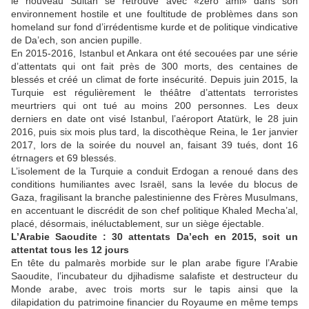
le nouveau Sultan se retrouve avec «zéro ami» dans son
environnement hostile et une foultitude de problèmes dans son
homeland sur fond d’irrédentisme kurde et de politique vindicative
de Da’ech, son ancien pupille.
En 2015-2016, Istanbul et Ankara ont été secouées par une série
d’attentats qui ont fait près de 300 morts, des centaines de
blessés et créé un climat de forte insécurité. Depuis juin 2015, la
Turquie est régulièrement le théâtre d’attentats terroristes
meurtriers qui ont tué au moins 200 personnes. Les deux
derniers en date ont visé Istanbul, l’aéroport Atatürk, le 28 juin
2016, puis six mois plus tard, la discothèque Reina, le 1er janvier
2017, lors de la soirée du nouvel an, faisant 39 tués, dont 16
étrnagers et 69 blessés.
L’isolement de la Turquie a conduit Erdogan a renoué dans des
conditions humiliantes avec Israël, sans la levée du blocus de
Gaza, fragilisant la branche palestinienne des Frères Musulmans,
en accentuant le discrédit de son chef politique Khaled Mecha’al,
placé, désormais, inéluctablement, sur un siège éjectable.
L’Arabie Saoudite : 30 attentats Da’ech en 2015, soit un
attentat tous les 12 jours
En tête du palmarès morbide sur le plan arabe figure l’Arabie
Saoudite, l’incubateur du djihadisme salafiste et destructeur du
Monde arabe, avec trois morts sur le tapis ainsi que la
dilapidation du patrimoine financier du Royaume en même temps