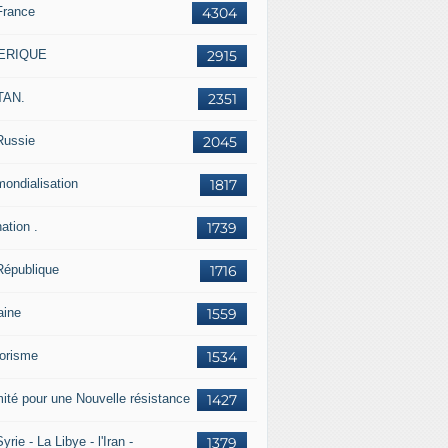
France
4304
ERIQUE
2915
TAN.
2351
Russie
2045
mondialisation
1817
ation .
1739
République
1716
aine
1559
rorisme
1534
ité pour une Nouvelle résistance
1427
yrie - La Libye - l'Iran -
1379