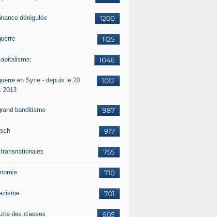
finance dérégulée
1200
guerre
1125
capitalisme;
1046
uerre en Syrie - depuis le 20
1012
t 2013
grand banditisme
987
sch
917
 transnationales
755
nomie
710
nazisme
701
lutte des classes
605