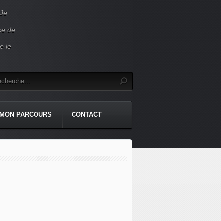
 Je
ace de
e le
MON PARCOURS
CONTACT