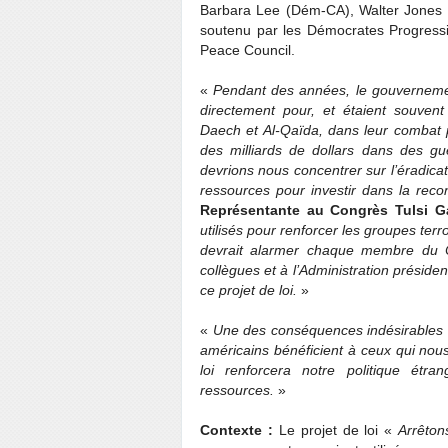
Barbara Lee (Dém-CA), Walter Jones 
soutenu par les Démocrates Progressis
Peace Council.
«
Pendant des années, le gouvernement
directement pour, et étaient souve
Daech et Al-Qaïda, dans leur combat 
des milliards de dollars dans des 
devrions nous concentrer sur l’éradicat
ressources pour investir dans la rec
Représentante au Congrès Tulsi G
utilisés pour renforcer les groupes te
devrait alarmer chaque membre du 
collègues et à l’Administration président
ce projet de loi.
»
«
Une des conséquences indésirables d
américains bénéficient à ceux qui nou
loi renforcera notre politique étra
ressources.
»
Contexte :
Le projet de loi «
Arrêton