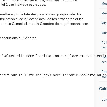
Mes
 loi à ces individus et groupes.
Mes
ttre à jour la liste des pays et des groupes interdits
onsultation avec le Comité des Affaires étrangères et les
Mis
que de la Commission de la Chambre des représentants sur
Mon
conclusions au Congrès.
Péti
com
 évaluer elle-même la situation sur place et avoir écrit
Péti
acc
Pro
erait sur la liste des pays avec l'Arabie Saoudite ou en
jou
Caté
Eur