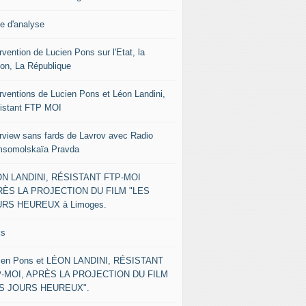
le d'analyse
rvention de Lucien Pons sur l'Etat, la
ion, La République
erventions de Lucien Pons et Léon Landini,
istant FTP MOI
erview sans fards de Lavrov avec Radio
somolskaïa Pravda
N LANDINI, RÉSISTANT FTP-MOI
ÈS LA PROJECTION DU FILM "LES
RS HEUREUX à Limoges.
ks
ien Pons et LÉON LANDINI, RÉSISTANT
-MOI, APRÈS LA PROJECTION DU FILM
ES JOURS HEUREUX".