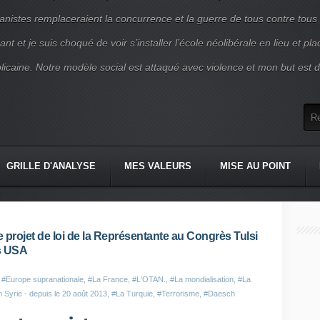
nistes remplaceraient la concurrence et la guerre de tous contre tous
nt et je suis choqué de voir s’installer l’école néolibérale en lieu et pl
blicaine. Notre modèle social est attaqué avec violence et mon but est d
GRILLE D'ANALYSE
MES VALEURS
MISE AU POINT
e projet de loi de la Représentante au Congrès Tulsi
es USA
,
#Europe supranationale
,
#La France
,
#L'OTAN.
,
#La mondialisation
,
#La
 Syrie - depuis le 20 août 2013
,
#La Turquie
,
#Terrorisme
,
#Daesch