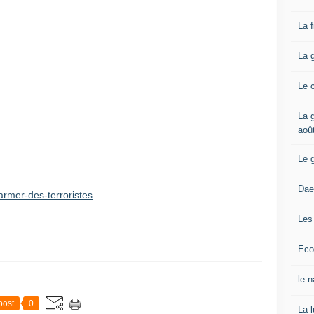
La 
La 
Le 
La g
aoû
Le 
Dae
armer-des-terroristes
Les
Eco
le 
post
0
La 