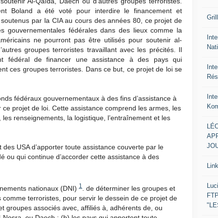
soutenir Al-Qaïda, Daech ou d’autres groupes terroristes.
 Boland a été voté pour interdire le financement et
Gril
 soutenus par la CIA au cours des années 80, ce projet de
vités gouvernementales fédérales dans des lieux comme la
Inte
éricains ne pourront pas être utilisés pour soutenir al-
Nat
utres groupes terroristes travaillant avec les précités. Il
nt fédéral de financer une assistance à des pays qui
Int
t ces groupes terroristes. Dans ce but, ce projet de loi se
Rés
Int
e fonds fédéraux gouvernementaux à des fins d’assistance à
Kom
 ce projet de loi. Cette assistance comprend les armes, les
 les renseignements, la logistique, l’entraînement et les
LÉO
APR
JOU
 des USA d’apporter toute assistance couverte par le
rdé ou qui continue d’accorder cette assistance à des
Lin
Luc
1
gnements nationaux (DNI)
. de déterminer les groupes et
FTP
s comme terroristes, pour servir le dessein de ce projet de
"L
 et groupes associés avec, affiliés à, adhérents de, ou
-Nosra, ou Daech ; (b) les pays qui apportent toute