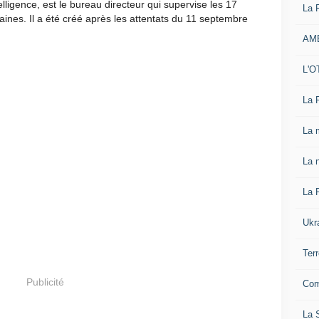
elligence, est le bureau directeur qui supervise les 17
La 
nes. Il a été créé après les attentats du 11 septembre
AM
L'O
La 
La 
La n
La 
Ukr
Ter
Publicité
Com
La S