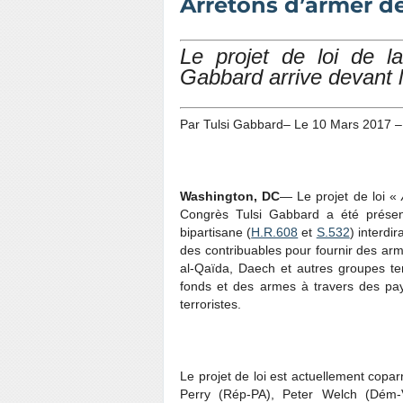
Arrêtons d’armer de
Le projet de loi de l
Gabbard arrive devant
Par Tulsi Gabbard– Le 10 Mars 2017 
Washington, DC
— Le projet de loi «
Congrès Tulsi Gabbard a été présen
bipartisane (
H.R.608
et
S.532
) interdi
des contribuables pour fournir des ar
al-Qaïda, Daech et autres groupes ter
fonds et des armes à travers des pay
terroristes.
Le projet de loi est actuellement cop
Perry (Rép-PA), Peter Welch (Dém-