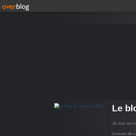
Le bl
Je suis un ci
j'essaie de 