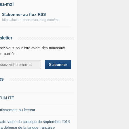
ez-moi
S'abonner au flux RSS
https://lucien-pons.over-blog.com/rss
letter
ez-vous pour être averti des nouveaux
es publiés.
es
TUALITE
rtissement au lecteur
raits video du colloque de septembre 2013
 la defense de la langue francaise