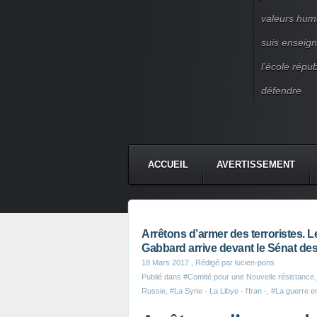
valeurs huma
suis enseigna
l’école répu
défendre
ACCUEIL
AVERTISSEMENT
Arrêtons d’armer des terroristes. L
Gabbard arrive devant le Sénat d
18 Mars 2017
, Rédigé par lucien-pons
Publié dans
#Comité pour une Nouvelle résistance
Russie
,
#La Syrie - La Libye - l'Iran -
,
#La guerre en