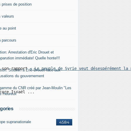
 prises de position
 valeurs
e au point
 parcours
tion: Arrestation d'Eric Drouet et
parution immédiate! Quelle honte!!!
 son rapport 
« Le peuple de Syrie veut désespérément la 
tion: Soutien à Eric Drouet face aux
usations du gouvernement
gamme du CNR créé par Jean-Moulin "Les
core Israël ...
rs Heureux"
gories
ope supranationale
4584