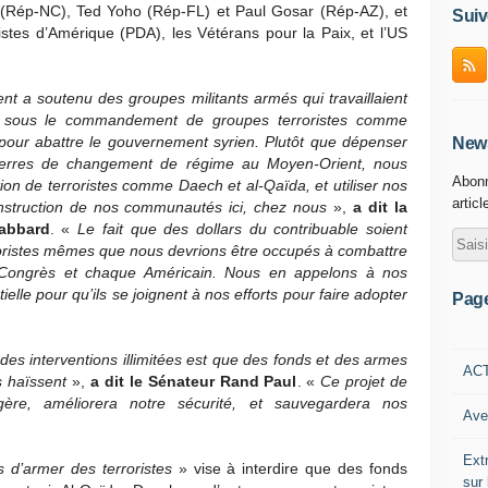
(Rép-NC), Ted Yoho (Rép-FL) et Paul Gosar (Rép-AZ), et
Suiv
tes d’Amérique (PDA), les Vétérans pour la Paix, et l’US
 a soutenu des groupes militants armés qui travaillaient
nt sous le commandement de groupes terroristes comme
pour abattre le gouvernement syrien. Plutôt que dépenser
News
guerres de changement de régime au Moyen-Orient, nous
Abonn
ion de terroristes comme Daech et al-Qaïda, et utiliser nos
articl
onstruction de nos communautés ici, chez nous
»,
a dit la
abbard
. «
Le fait que des dollars du contribuable soient
rroristes mêmes que nous devrions être occupés à combattre
Congrès et chaque Américain. Nous en appelons à nos
ielle pour qu’ils se joignent à nos efforts pour faire adopter
Pag
es interventions illimitées est que des fonds et des armes
AC
s haïssent
»,
a dit le Sénateur Rand Paul
. «
Ce projet de
ngère, améliorera notre sécurité, et sauvegardera nos
Ave
Ext
s d’armer des terroristes
» vise à interdire que des fonds
sur