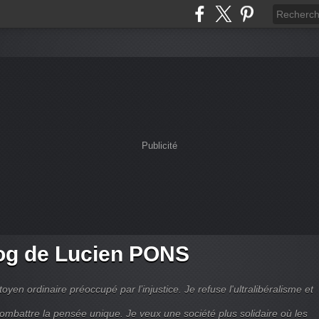
Publicité
og de Lucien PONS
toyen ordinaire préoccupé par l’injustice. Je refuse l'ultralibéralisme et
combattre la pensée unique. Je veux une société plus solidaire où les