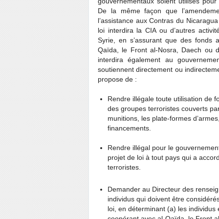
gouvernementaux soient utilisés pour 
De la même façon que l’amendement
l’assistance aux Contras du Nicaragua
loi interdira la CIA ou d’autres acti
Syrie, en s’assurant que des fonds am
Qaïda, le Front al-Nosra, Daech ou d’a
interdira également au gouverneme
soutiennent directement ou indirectemen
propose de :
Rendre illégale toute utilisation d
des groupes terroristes couverts par
munitions, les plate-formes d’armes,
financements.
Rendre illégal pour le gouvernement
projet de loi à tout pays qui a acco
terroristes.
Demander au Directeur des rensei
individus qui doivent être considéré
loi, en déterminant (a) les individus
coopérant avec al-Qaïda, le Front al