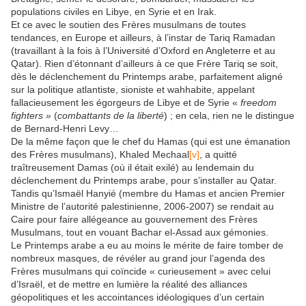
populations civiles en Libye, en Syrie et en Irak.
Et ce avec le soutien des Frères musulmans de toutes
tendances, en Europe et ailleurs, à l’instar de Tariq Ramadan
(travaillant à la fois à l’Université d’Oxford en Angleterre et au
Qatar). Rien d’étonnant d’ailleurs à ce que Frère Tariq se soit,
dès le déclenchement du Printemps arabe, parfaitement aligné
sur la politique atlantiste, sioniste et wahhabite, appelant
fallacieusement les égorgeurs de Libye et de Syrie «
freedom
fighters »
(
combattants de la liberté
) ; en cela, rien ne le distingue
de Bernard-Henri Levy…
De la même façon que le chef du Hamas (qui est une émanation
des Frères musulmans), Khaled Mechaal
[v]
, a quitté
traîtreusement Damas (où il était exilé) au lendemain du
déclenchement du Printemps arabe, pour s’installer au Qatar.
Tandis qu’Ismaël Hanyié (membre du Hamas et ancien Premier
Ministre de l’autorité palestinienne, 2006-2007) se rendait au
Caire pour faire allégeance au gouvernement des Frères
Musulmans, tout en vouant Bachar el-Assad aux gémonies.
Le Printemps arabe a eu au moins le mérite de faire tomber de
nombreux masques, de révéler au grand jour l’agenda des
Frères musulmans qui coïncide « curieusement » avec celui
d’Israël, et de mettre en lumière la réalité des alliances
géopolitiques et les accointances idéologiques d’un certain