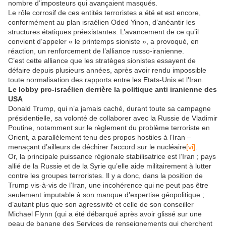
nombre d’imposteurs qui avançaient masqués.
Le rôle corrosif de ces entités terroristes a été et est encore,
conformément au plan israélien Oded Yinon, d’anéantir les
structures étatiques préexistantes. L’avancement de ce qu’il
convient d’appeler « le printemps sioniste », a provoqué, en
réaction, un renforcement de l’alliance russo-iranienne.
C’est cette alliance que les stratèges sionistes essayent de
défaire depuis plusieurs années, après avoir rendu impossible
toute normalisation des rapports entre les Etats-Unis et l’Iran.
Le lobby pro-israélien derrière la politique anti iranienne des
USA
Donald Trump, qui n’a jamais caché, durant toute sa campagne
présidentielle, sa volonté de collaborer avec la Russie de Vladimir
Poutine, notamment sur le règlement du problème terroriste en
Orient, a parallèlement tenu des propos hostiles à l’Iran –
menaçant d’ailleurs de déchirer l’accord sur le nucléaire
[vi]
.
Or, la principale puissance régionale stabilisatrice est l’Iran ; pays
allié de la Russie et de la Syrie qu’elle aide militairement à lutter
contre les groupes terroristes. Il y a donc, dans la position de
Trump vis-à-vis de l’Iran, une incohérence qui ne peut pas être
seulement imputable à son manque d’expertise géopolitique ;
d’autant plus que son agressivité et celle de son conseiller
Michael Flynn (qui a été débarqué après avoir glissé sur une
peau de banane des Services de renseignements qui cherchent