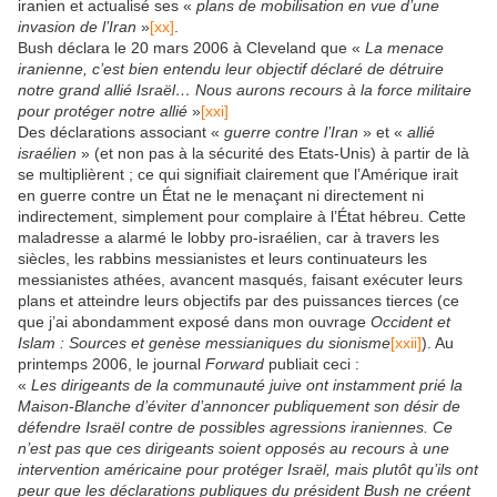
iranien et actualisé ses «
plans de mobilisation en vue d’une
invasion de l’Iran
»
[xx]
.
Bush déclara le 20 mars 2006 à Cleveland que «
La menace
iranienne, c’est bien entendu leur objectif déclaré de détruire
notre grand allié Israël… Nous aurons recours à la force militaire
pour protéger notre allié
»
[xxi]
Des déclarations associant «
guerre contre l’Iran
» et «
allié
israélien
» (et non pas à la sécurité des Etats-Unis) à partir de là
se multiplièrent ; ce qui signifiait clairement que l’Amérique irait
en guerre contre un État ne le menaçant ni directement ni
indirectement, simplement pour complaire à l’État hébreu. Cette
maladresse a alarmé le lobby pro-israélien, car à travers les
siècles, les rabbins messianistes et leurs continuateurs les
messianistes athées, avancent masqués, faisant exécuter leurs
plans et atteindre leurs objectifs par des puissances tierces (ce
que j’ai abondamment exposé dans mon ouvrage
Occident et
Islam : Sources et genèse messianiques du sionisme
[xxii]
). Au
printemps 2006, le journal
Forward
publiait ceci :
«
Les dirigeants de la communauté juive ont instamment prié la
Maison-Blanche d’éviter d’annoncer publiquement son désir de
défendre Israël contre de possibles agressions iraniennes. Ce
n’est pas que ces dirigeants soient opposés au recours à une
intervention américaine pour protéger Israël, mais plutôt qu’ils
ont
peur que les déclarations publiques du président Bush ne créent