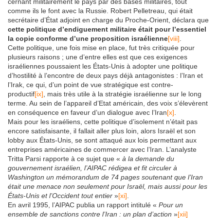
cernant militairement le pays par des bases militaires, tout
comme ils le font avec la Russie. Robert Pelletreau, qui était
secrétaire d’État adjoint en charge du Proche-Orient, déclara que
cette politique d’endiguement militaire était pour l’essentiel
la copie conforme d’une proposition israélienne
[viii]
.
Cette politique, une fois mise en place, fut très critiquée pour
plusieurs raisons ; une d’entre elles est que ces exigences
israéliennes poussaient les États-Unis à adopter une politique
d’hostilité à l’encontre de deux pays déjà antagonistes : l’Iran et
l’Irak, ce qui, d’un point de vue stratégique est contre-
productif
[ix]
, mais très utile à la stratégie israélienne sur le long
terme. Au sein de l’appareil d’Etat américain, des voix s’élevèrent
en conséquence en faveur d’un dialogue avec l’Iran
[x]
.
Mais pour les israéliens, cette politique d’isolement n’était pas
encore satisfaisante, il fallait aller plus loin, alors Israël et son
lobby aux États-Unis, se sont attaqué aux lois permettant aux
entreprises américaines de commercer avec l’Iran. L’analyste
Tritta Parsi rapporte à ce sujet que «
à la demande du
gouvernement israélien, l’AIPAC rédigea et fit circuler à
Washington un mémorandum de 74 pages soutenant que l’Iran
était une menace non seulement pour Israël, mais aussi pour les
États-Unis et l’Occident tout entier
»
[xi]
.
En avril 1995, l’AIPAC publia un rapport intitulé «
Pour un
ensemble de sanctions contre l’Iran : un plan d’action
»
[xii]