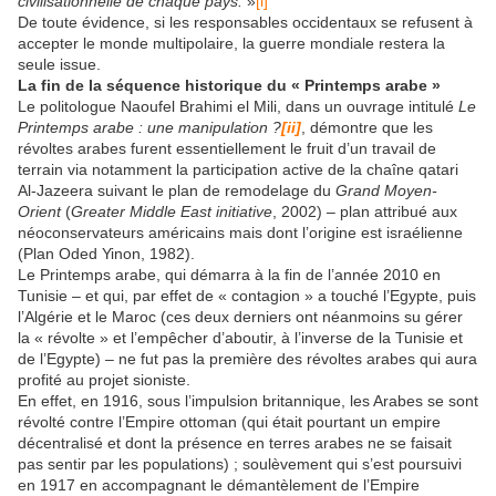
civilisationnelle de chaque pays.
»
[i]
De toute évidence, si les responsables occidentaux se refusent à
accepter le monde multipolaire, la guerre mondiale restera la
seule issue.
La fin de la séquence historique du « Printemps arabe »
Le politologue Naoufel Brahimi el Mili, dans un ouvrage intitulé
Le
Printemps arabe : une manipulation ?
[ii]
, démontre que les
révoltes arabes furent essentiellement le fruit d’un travail de
terrain via notamment la participation active de la chaîne qatari
Al-Jazeera suivant le plan de remodelage du
Grand Moyen-
Orient
(
Greater Middle East initiative
, 2002) – plan attribué aux
néoconservateurs américains mais dont l’origine est israélienne
(Plan Oded Yinon, 1982).
Le Printemps arabe, qui démarra à la fin de l’année 2010 en
Tunisie – et qui, par effet de « contagion » a touché l’Egypte, puis
l’Algérie et le Maroc (ces deux derniers ont néanmoins su gérer
la « révolte » et l’empêcher d’aboutir, à l’inverse de la Tunisie et
de l’Egypte) – ne fut pas la première des révoltes arabes qui aura
profité au projet sioniste.
En effet, en 1916, sous l’impulsion britannique, les Arabes se sont
révolté contre l’Empire ottoman (qui était pourtant un empire
décentralisé et dont la présence en terres arabes ne se faisait
pas sentir par les populations) ; soulèvement qui s’est poursuivi
en 1917 en accompagnant le démantèlement de l’Empire