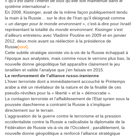
«
qu’il est dans l’intérêt de tous qu’elle soit maintenue dans le
système international
».
En 2008, Kissinger, avait de la même façon publiquement tendu
la main à la Russie… sur le dos de l’Iran qu’il désignait comme
«
un danger pour le monde environnant
», c’est-à-dire pour
Israël
représentant la totalité du
monde environnant
. Kissinger s’est
d’ailleurs entretenu avec Vladimir Poutine en 2009 et en janvier
2012, deux mois avant sa réélection à la présidence de
Russie
[xxvi]
.
Cette subtile stratégie sioniste vis-à-vis de la Russie échappait à
l’époque aux analystes, mais comme nous le verrons plus bas, la
nouvelle donne géopolitique fait apparaître clairement le jeu
israélien et valide l’analyse que j’en faisais en 2015.
Le renforcement de l’alliance russo-iranienne
L’hiver terroriste dont a immédiatement accouché le Printemps
arabe a été un révélateur de la nature et de la finalité de ces
pseudo-révoltes pour la « liberté » et la « démocratie ».
La contagion terroriste et l’affaiblissement de l’Etat syrien sous la
poussée daechienne a contraint la Russie à s’impliquer
directement sur le terrain.
L’aggravation de la guerre contre le terrorisme et la pression
occidentaliste contre la Russie a radicalisée la diplomatie de la
Fédération de Russie vis-à-vis de l’Occident ; parallèlement, la
nouvelle donne géopolitique a renforcé l’alliance stratégique