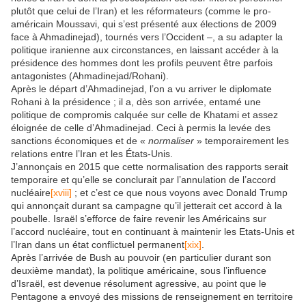
plutôt que celui de l’Iran) et les réformateurs (comme le pro-
américain Moussavi, qui s’est présenté aux élections de 2009
face à Ahmadinejad), tournés vers l’Occident –, a su adapter la
politique iranienne aux circonstances, en laissant accéder à la
présidence des hommes dont les profils peuvent être parfois
antagonistes (Ahmadinejad/Rohani).
Après le départ d’Ahmadinejad, l’on a vu arriver le diplomate
Rohani à la présidence ; il a, dès son arrivée, entamé une
politique de compromis calquée sur celle de Khatami et assez
éloignée de celle d’Ahmadinejad. Ceci à permis la levée des
sanctions économiques et de «
normaliser
» temporairement les
relations entre l’Iran et les États-Unis.
J’annonçais en 2015 que cette normalisation des rapports serait
temporaire et qu’elle se conclurait par l’annulation de l’accord
nucléaire
[xviii]
; et c’est ce que nous voyons avec Donald Trump
qui annonçait durant sa campagne qu’il jetterait cet accord à la
poubelle. Israël s’efforce de faire revenir les Américains sur
l’accord nucléaire, tout en continuant à maintenir les Etats-Unis et
l’Iran dans un état conflictuel permanent
[xix]
.
Après l’arrivée de Bush au pouvoir (en particulier durant son
deuxième mandat), la politique américaine, sous l’influence
d’Israël, est devenue résolument agressive, au point que le
Pentagone a envoyé des missions de renseignement en territoire