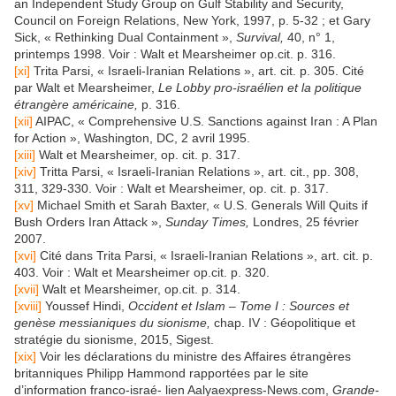
an Independent Study Group on Gulf Stability and Security,
Council on Foreign Relations, New York, 1997, p. 5-32 ; et Gary
Sick, « Rethinking Dual Containment »,
Survival,
40, n° 1,
printemps 1998. Voir : Walt et Mearsheimer op.cit. p. 316.
[xi]
Trita Parsi, « Israeli-Iranian Relations », art. cit. p. 305. Cité
par Walt et Mearsheimer,
Le Lobby pro-israélien et la politique
étrangère américaine,
p. 316.
[xii]
AIPAC, « Comprehensive U.S. Sanctions against Iran : A Plan
for Action », Washington, DC, 2 avril 1995.
[xiii]
Walt et Mearsheimer, op. cit. p. 317.
[xiv]
Tritta Parsi, « Israeli-Iranian Relations », art. cit., pp. 308,
311, 329-330. Voir : Walt et Mearsheimer, op. cit. p. 317.
[xv]
Michael Smith et Sarah Baxter, « U.S. Generals Will Quits if
Bush Orders Iran Attack »,
Sunday Times,
Londres, 25 février
2007.
[xvi]
Cité dans Trita Parsi, « Israeli-Iranian Relations », art. cit. p.
403. Voir : Walt et Mearsheimer op.cit. p. 320.
[xvii]
Walt et Mearsheimer, op.cit. p. 314.
[xviii]
Youssef Hindi,
Occident et Islam – Tome I : Sources et
genèse messianiques du sionisme,
chap. IV : Géopolitique et
stratégie du sionisme, 2015, Sigest.
[xix]
Voir les déclarations du ministre des Affaires étrangères
britanniques Philipp Hammond rapportées par le site
d’information franco-israé- lien Aalyaexpress-News.com,
Grande-