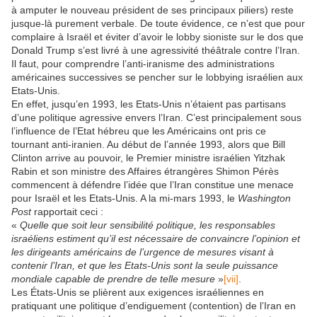
à amputer le nouveau président de ses principaux piliers) reste
jusque-là purement verbale. De toute évidence, ce n’est que pour
complaire à Israël et éviter d’avoir le lobby sioniste sur le dos que
Donald Trump s’est livré à une agressivité théâtrale contre l’Iran.
Il faut, pour comprendre l’anti-iranisme des administrations
américaines successives se pencher sur le lobbying israélien aux
Etats-Unis.
En effet, jusqu’en 1993, les Etats-Unis n’étaient pas partisans
d’une politique agressive envers l’Iran. C’est principalement sous
l’influence de l’Etat hébreu que les Américains ont pris ce
tournant anti-iranien. Au début de l’année 1993, alors que Bill
Clinton arrive au pouvoir, le Premier ministre israélien Yitzhak
Rabin et son ministre des Affaires étrangères Shimon Pérès
commencent à défendre l’idée que l’Iran constitue une menace
pour Israël et les Etats-Unis. A la mi-mars 1993, le
Washington
Post
rapportait ceci :
«
Quelle que soit leur sensibilité politique, les responsables
israéliens estiment qu’il est nécessaire de convaincre l’opinion et
les dirigeants américains de l’urgence de mesures visant à
contenir l’Iran, et que les Etats-Unis sont la seule puissance
mondiale capable de prendre de telle mesure
»
[vii]
.
Les États-Unis se plièrent aux exigences israéliennes en
pratiquant une politique d’endiguement (contention) de l’Iran en