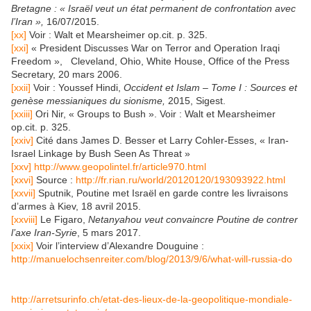
Bretagne : « Israël veut un état permanent de confrontation avec
l’Iran »,
16/07/2015.
[xx]
Voir : Walt et Mearsheimer op.cit. p. 325.
[xxi]
« President Discusses War on Terror and Operation Iraqi
Freedom », Cleveland, Ohio, White House, Office of the Press
Secretary, 20 mars 2006.
[xxii]
Voir : Youssef Hindi,
Occident et Islam – Tome I : Sources et
genèse messianiques du sionisme,
2015, Sigest.
[xxiii]
Ori Nir, « Groups to Bush ». Voir : Walt et Mearsheimer
op.cit. p. 325.
[xxiv]
Cité dans James D. Besser et Larry Cohler-Esses, « Iran-
Israel Linkage by Bush Seen As Threat »
[xxv]
http://www.geopolintel.fr/article970.html
[xxvi]
Source :
http://fr.rian.ru/world/20120120/193093922.html
[xxvii]
Sputnik, Poutine met Israël en garde contre les livraisons
d’armes à Kiev, 18 avril 2015.
[xxviii]
Le Figaro,
Netanyahou veut convaincre Poutine de contrer
l’axe Iran-Syrie
, 5 mars 2017.
[xxix]
Voir l’interview d’Alexandre Douguine :
http://manuelochsenreiter.com/blog/2013/9/6/what-will-russia-do
http://arretsurinfo.ch/etat-des-lieux-de-la-geopolitique-mondiale-