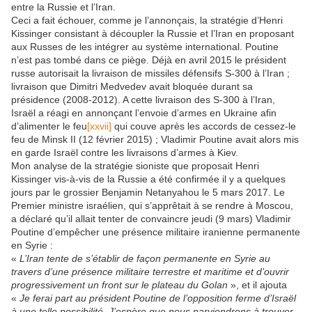
entre la Russie et l’Iran.
Ceci a fait échouer, comme je l’annonçais, la stratégie d’Henri
Kissinger consistant à découpler la Russie et l’Iran en proposant
aux Russes de les intégrer au système international. Poutine
n’est pas tombé dans ce piège. Déjà en avril 2015 le président
russe autorisait la livraison de missiles défensifs S-300 à l’Iran ;
livraison que Dimitri Medvedev avait bloquée durant sa
présidence (2008-2012). A cette livraison des S-300 à l’Iran,
Israël a réagi en annonçant l’envoie d’armes en Ukraine afin
d’alimenter le feu
[xxvii]
qui couve après les accords de cessez-le
feu de Minsk II (12 février 2015) ; Vladimir Poutine avait alors mis
en garde Israël contre les livraisons d’armes à Kiev.
Mon analyse de la stratégie sioniste que proposait Henri
Kissinger vis-à-vis de la Russie a été confirmée il y a quelques
jours par le grossier Benjamin Netanyahou le 5 mars 2017. Le
Premier ministre israélien, qui s’apprêtait à se rendre à Moscou,
a déclaré qu’il allait tenter de convaincre jeudi (9 mars) Vladimir
Poutine d’empêcher une présence militaire iranienne permanente
en Syrie :
«
L’Iran tente de s’établir de façon permanente en Syrie au
travers d’une présence militaire terrestre et maritime et d’ouvrir
progressivement un front sur le plateau du Golan
», et il ajouta
«
Je ferai part au président Poutine de l’opposition ferme d’Israël
à une telle possibilité. J’espère que nous parviendrons à trouver