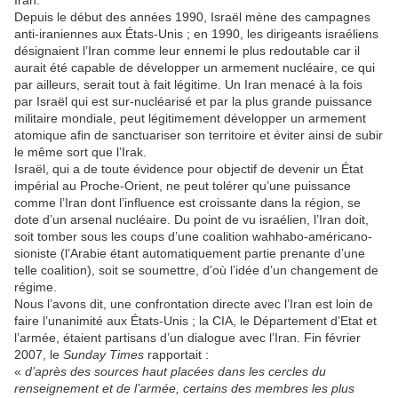
Depuis le début des années 1990, Israël mène des campagnes
anti-iraniennes aux États-Unis ; en 1990, les dirigeants israéliens
désignaient l’Iran comme leur ennemi le plus redoutable car il
aurait été capable de développer un armement nucléaire, ce qui
par ailleurs, serait tout à fait légitime. Un Iran menacé à la fois
par Israël qui est sur-nucléarisé et par la plus grande puissance
militaire mondiale, peut légitimement développer un armement
atomique afin de sanctuariser son territoire et éviter ainsi de subir
le même sort que l’Irak.
Israël, qui a de toute évidence pour objectif de devenir un État
impérial au Proche-Orient, ne peut tolérer qu’une puissance
comme l’Iran dont l’influence est croissante dans la région, se
dote d’un arsenal nucléaire. Du point de vu israélien, l’Iran doit,
soit tomber sous les coups d’une coalition wahhabo-américano-
sioniste (l’Arabie étant automatiquement partie prenante d’une
telle coalition), soit se soumettre, d’où l’idée d’un changement de
régime.
Nous l’avons dit, une confrontation directe avec l’Iran est loin de
faire l’unanimité aux États-Unis ; la CIA, le Département d’Etat et
l’armée, étaient partisans d’un dialogue avec l’Iran. Fin février
2007, le
Sunday Times
rapportait :
«
d’après des sources haut placées dans les cercles du
renseignement et de l’armée, certains des membres les plus