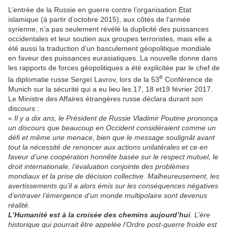
L’entrée de la Russie en guerre contre l’organisation Etat
islamique (à partir d’octobre 2015), aux côtés de l’armée
syrienne, n’a pas seulement révélé la duplicité des puissances
occidentales et leur soutien aux groupes terroristes, mais elle a
été aussi la traduction d’un basculement géopolitique mondiale
en faveur des puissances eurasiatiques. La nouvelle donne dans
les rapports de forces géopolitiques a été explicitée par le chef de
e
la diplomatie russe Sergeï Lavrov, lors de la 53
Conférence de
Munich sur la sécurité qui a eu lieu les 17, 18 et19 février 2017.
Le Ministre des Affaires étrangères russe déclara durant son
discours :
«
Il y a dix ans, le Président de Russie Vladimir Poutine prononça
un discours que beaucoup en Occident considéraient comme un
défi et même une menace, bien que le message soulignât avant
tout la nécessité de renoncer aux actions unilatérales et ce en
faveur d’une coopération honnête basée sur le respect mutuel, le
droit internationale, l’évaluation conjointe des problèmes
mondiaux et la prise de décision collective. Malheureusement, les
avertissements qu’il a alors émis sur les conséquences négatives
d’entraver l’émergence d’un monde multipolaire sont devenus
réalité.
L’Humanité est à la croisée des chemins aujourd’hui
. L’ère
historique qui pourrait être appelée l’Ordre post-guerre froide est