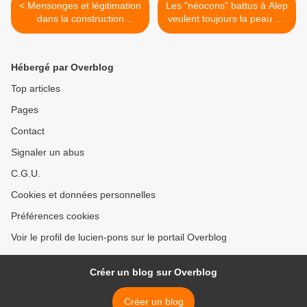
< Mensonges et légitimation
Les "néocons" battus à Alep
dans la construction
veulent toujours la peau du
nationale en Ukraine (2005-
Hezbollah. Par Jacques-
2010), par Delphine Bechtel
Marie BOURGET dans le
Grand Soir. >
Hébergé par Overblog
Top articles
Pages
Contact
Signaler un abus
C.G.U.
Cookies et données personnelles
Préférences cookies
Voir le profil de lucien-pons sur le portail Overblog
Créer un blog sur Overblog
Créer un blog