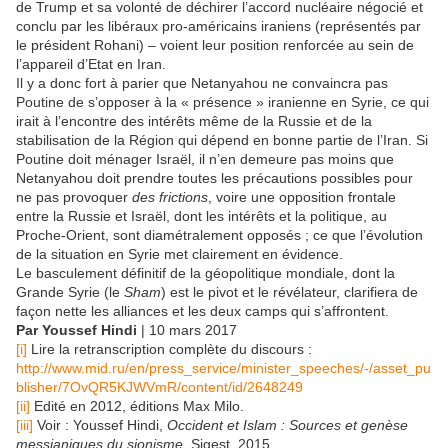
de Trump et sa volonté de déchirer l’accord nucléaire négocié et
conclu par les libéraux pro-américains iraniens (représentés par
le président Rohani) – voient leur position renforcée au sein de
l’appareil d’Etat en Iran.
Il y a donc fort à parier que Netanyahou ne convaincra pas
Poutine de s’opposer à la « présence » iranienne en Syrie, ce qui
irait à l’encontre des intérêts même de la Russie et de la
stabilisation de la Région qui dépend en bonne partie de l’Iran. Si
Poutine doit ménager Israël, il n’en demeure pas moins que
Netanyahou doit prendre toutes les précautions possibles pour
ne pas provoquer
des frictions
, voire une opposition frontale
entre la Russie et Israël, dont les intérêts et la politique, au
Proche-Orient, sont diamétralement opposés ; ce que l’évolution
de la situation en Syrie met clairement en évidence.
Le basculement définitif de la géopolitique mondiale, dont la
Grande Syrie (le
Sham
) est le pivot et le révélateur, clarifiera de
façon nette les alliances et les deux camps qui s’affrontent.
Par Youssef Hindi
| 10 mars 2017
[i]
Lire la retranscription complète du discours :
http://www.mid.ru/en/press_service/minister_speeches/-/asset_pu
blisher/7OvQR5KJWVmR/content/id/2648249
[ii]
Edité en 2012, éditions Max Milo.
[iii]
Voir : Youssef Hindi,
Occident et Islam : Sources et genèse
messianiques du sionisme
, Sigest, 2015.