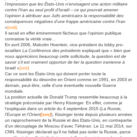
l’impression que les États-Unis n’envisagent une action militaire
contre l’Iran au seul profit d’Israël – ce qui pourrait amener
l’opinion à attribuer aux Juifs américains la responsabilité des
conséquences négatives d’une frappe américaine contre l’Iran
»
[xxiii]
.
Il serait en effet éminemment fâcheux que l’opinion publique
connaisse la vérité vraie…
En avril 2006, Malcolm Hoenlein, vice-président du lobby pro-
israélien
La Conférence des présidents
expliquait que «
bien que
nous appréciions beaucoup cette sollicitude, la question est de
savoir s’il est vraiment opportun de lier la question iranienne à
Israël
»
[xxiv]
Car ce sont les États-Unis qui doivent porter toute la
responsabilité du désordre en Orient comme en 1991, en 2003 et
demain, peut-être, celle d’une éventuelle nouvelle Guerre
mondiale.
La position actuelle de Donald Trump ressemble beaucoup à la
stratégie préconisée par Henry Kissinger. En effet, comme je
l’expliquais dans un article du 4 septembre 2015 (
La Russie,
l’Europe et l’Orient
[xxv]
), Kissinger tente depuis plusieurs années
un rapprochement de la Russie et des Etats-Unis, en contrepartie
d’un découplage de Moscou d’avec Téhéran. Le 11 mai 2014, sur
CNN, Kissinger déclarait qu’il ne fallait pas isoler la Russie, parce