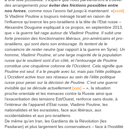
des arrangements pour
éviter des frictions possibles entre
nos forces
, comme nous l’avons fait jusqu’à maintenant.
»
[xxviii]
Si Vladimir Poutine a toujours ménagé Israël en raison de
l’influence qu’exerce les pro-israéliens à la tête de l’Etat russe –
Alexandre Douguine expliquait à ce propos, en septembre 2013,
que «
la guerre fait rage autour de Vladimir Poutine. Il subit une
forte pression des fonctionnaires libéraux, pro-américains et pro-
israéliens, qui sont dans son entourage. Ils tentent de le
convaincre de rester neutre
(par rapport à la guerre en Syrie)
. Un
homme, Vladimir Poutine, et une large majorité de la population
russe qui le soutient sont d’un côté, et l’entourage de Poutine
constitue une cinquième colonne de l’Occident. Cela signifie que
Poutine est seul. Il a le peuple avec lui, mais pas l’élite politique.
L’Occident active tous ses réseaux au sein de l’élite politique
russe pour peser sur la décision de Poutine. C’est une guerre
invisible qui se déroule actuellement.
[xxix]
– », la situation
proche-orientale et les menaces contre la Russie ainsi que
l’exacerbation des tensions Est/Ouest, renforce sans doute, à
l’intérieur de l’appareil d’Etat russe, Vladimir Poutine, les
nationalistes et les eurasistes, face aux libéraux, aux
occidentalistes et aux pro-israéliens.
De même qu’en Iran, les Gardiens de la Révolution (les
Pasdaran) et plus largement les conservateurs – face à l’hostilité