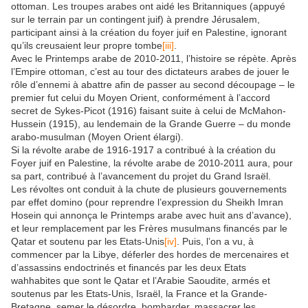
ottoman. Les troupes arabes ont aidé les Britanniques (appuyé
sur le terrain par un contingent juif) à prendre Jérusalem,
participant ainsi à la création du foyer juif en Palestine, ignorant
qu’ils creusaient leur propre tombe
[iii]
.
Avec le Printemps arabe de 2010-2011, l’histoire se répète. Après
l’Empire ottoman, c’est au tour des dictateurs arabes de jouer le
rôle d’ennemi à abattre afin de passer au second découpage – le
premier fut celui du Moyen Orient, conformément à l’accord
secret de Sykes-Picot (1916) faisant suite à celui de McMahon-
Hussein (1915), au lendemain de la Grande Guerre – du monde
arabo-musulman (Moyen Orient élargi).
Si la révolte arabe de 1916-1917 a contribué à la création du
Foyer juif en Palestine, la révolte arabe de 2010-2011 aura, pour
sa part, contribué à l’avancement du projet du Grand Israël.
Les révoltes ont conduit à la chute de plusieurs gouvernements
par effet domino (pour reprendre l’expression du Sheikh Imran
Hosein qui annonça le Printemps arabe avec huit ans d’avance),
et leur remplacement par les Frères musulmans financés par le
Qatar et soutenu par les Etats-Unis
[iv]
. Puis, l’on a vu, à
commencer par la Libye, déferler des hordes de mercenaires et
d’assassins endoctrinés et financés par les deux Etats
wahhabites que sont le Qatar et l’Arabie Saoudite, armés et
soutenus par les Etats-Unis, Israël, la France et la Grande-
Bretagne, semer le désordre, bombarder, massacrer les