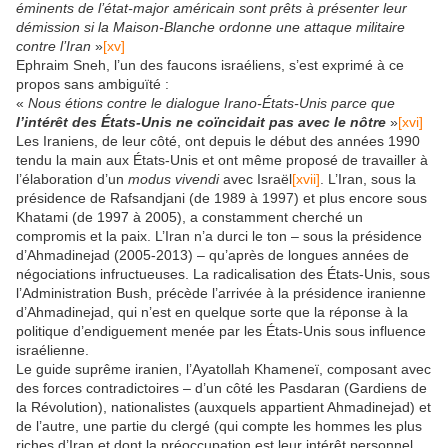
éminents de l’état-major américain sont prêts à présenter leur
démission si la Maison-Blanche ordonne une attaque militaire
contre l’Iran
»
[xv]
Ephraim Sneh, l’un des faucons israéliens, s’est exprimé à ce
propos sans ambiguïté :
«
Nous étions contre le dialogue Irano-États-Unis parce que
l’intérêt des États-Unis ne coïncidait pas avec le nôtre
»
[xvi]
Les Iraniens, de leur côté, ont depuis le début des années 1990
tendu la main aux États-Unis et ont même proposé de travailler à
l’élaboration d’un
modus vivendi
avec Israël
[xvii]
. L’Iran, sous la
présidence de Rafsandjani (de 1989 à 1997) et plus encore sous
Khatami (de 1997 à 2005), a constamment cherché un
compromis et la paix. L’Iran n’a durci le ton – sous la présidence
d’Ahmadinejad (2005-2013) – qu’après de longues années de
négociations infructueuses. La radicalisation des États-Unis, sous
l’Administration Bush, précède l’arrivée à la présidence iranienne
d’Ahmadinejad, qui n’est en quelque sorte que la réponse à la
politique d’endiguement menée par les États-Unis sous influence
israélienne.
Le guide suprême iranien, l’Ayatollah Khameneï, composant avec
des forces contradictoires – d’un côté les Pasdaran (Gardiens de
la Révolution), nationalistes (auxquels appartient Ahmadinejad) et
de l’autre, une partie du clergé (qui compte les hommes les plus
riches d’Iran et dont la préoccupation est leur intérêt personnel