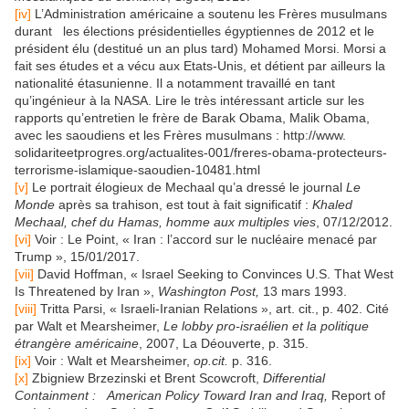
[iv]
L’Administration américaine a soutenu les Frères musulmans
durant les élections présidentielles égyptiennes de 2012 et le
président élu (destitué un an plus tard) Mohamed Morsi. Morsi a
fait ses études et a vécu aux Etats-Unis, et détient par ailleurs la
nationalité étasunienne. Il a notamment travaillé en tant
qu’ingénieur à la NASA. Lire le très intéressant article sur les
rapports qu’entretien le frère de Barak Obama, Malik Obama,
avec les saoudiens et les Frères musulmans : http://www.
solidariteetprogres.org/actualites-001/freres-obama-protecteurs-
terrorisme-islamique-saoudien-10481.html
[v]
Le portrait élogieux de Mechaal qu’a dressé le journal
Le
Monde
après sa trahison, est tout à fait significatif :
Khaled
Mechaal, chef du Hamas, homme aux multiples vies
, 07/12/2012.
[vi]
Voir : Le Point, « Iran : l’accord sur le nucléaire menacé par
Trump », 15/01/2017.
[vii]
David Hoffman, « Israel Seeking to Convinces U.S. That West
Is Threatened by Iran »,
Washington Post,
13 mars 1993.
[viii]
Tritta Parsi, « Israeli-Iranian Relations », art. cit., p. 402. Cité
par Walt et Mearsheimer,
Le lobby pro-israélien et la politique
étrangère américaine
, 2007, La Déouverte, p. 315.
[ix]
Voir : Walt et Mearsheimer,
op.cit.
p. 316.
[x]
Zbigniew Brzezinski et Brent Scowcroft,
Differential
Containment :
American Policy Toward Iran and Iraq,
Report of