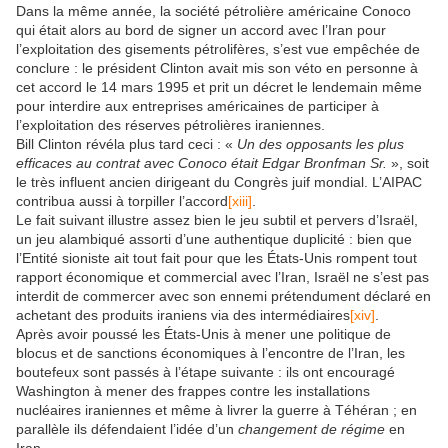
Dans la même année, la société pétrolière américaine Conoco
qui était alors au bord de signer un accord avec l’Iran pour
l’exploitation des gisements pétrolifères, s’est vue empêchée de
conclure : le président Clinton avait mis son véto en personne à
cet accord le 14 mars 1995 et prit un décret le lendemain même
pour interdire aux entreprises américaines de participer à
l’exploitation des réserves pétrolières iraniennes.
Bill Clinton révéla plus tard ceci : «
Un des opposants les plus
efficaces au contrat avec Conoco était Edgar Bronfman Sr.
», soit
le très influent ancien dirigeant du Congrès juif mondial. L’AIPAC
contribua aussi à torpiller l’accord
[xiii]
.
Le fait suivant illustre assez bien le jeu subtil et pervers d’Israël,
un jeu alambiqué assorti d’une authentique duplicité : bien que
l’Entité sioniste ait tout fait pour que les États-Unis rompent tout
rapport économique et commercial avec l’Iran, Israël ne s’est pas
interdit de commercer avec son ennemi prétendument déclaré en
achetant des produits iraniens via des intermédiaires
[xiv]
.
Après avoir poussé les États-Unis à mener une politique de
blocus et de sanctions économiques à l’encontre de l’Iran, les
boutefeux sont passés à l’étape suivante : ils ont encouragé
Washington à mener des frappes contre les installations
nucléaires iraniennes et même à livrer la guerre à Téhéran ; en
parallèle ils défendaient l’idée d’un
changement de régime
en
Iran.