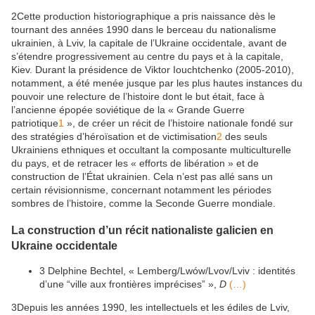
2
Cette production historiographique a pris naissance dès le
tournant des années 1990 dans le berceau du nationalisme
ukrainien, à Lviv, la capitale de l’Ukraine occidentale, avant de
s’étendre progressivement au centre du pays et à la capitale,
Kiev. Durant la présidence de Viktor Iouchtchenko (2005-2010),
notamment, a été menée jusque par les plus hautes instances du
pouvoir une relecture de l’histoire dont le but était, face à
l’ancienne épopée soviétique de la « Grande Guerre
patriotique
1
», de créer un récit de l’histoire nationale fondé sur
des stratégies d’héroïsation et de victimisation
2
des seuls
Ukrainiens ethniques et occultant la composante multiculturelle
du pays, et de retracer les « efforts de libération » et de
construction de l’État ukrainien. Cela n’est pas allé sans un
certain révisionnisme, concernant notamment les périodes
sombres de l’histoire, comme la Seconde Guerre mondiale.
La construction d’un récit nationaliste galicien en
Ukraine occidentale
3
Delphine Bechtel, « Lemberg/Lwów/Lvov/Lviv : identités
d’une “ville aux frontières imprécises” »,
D
(…)
3
Depuis les années 1990, les intellectuels et les édiles de Lviv,