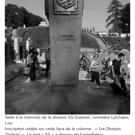
Stèle à la mémoire de la division SS-Galizien, cimetière Lytchakiv,
Lviv
Inscription visible sur cette face de la colonne : « 1re Division
“Galicie” ». Le mot « SS » a disparu de l’appellation.