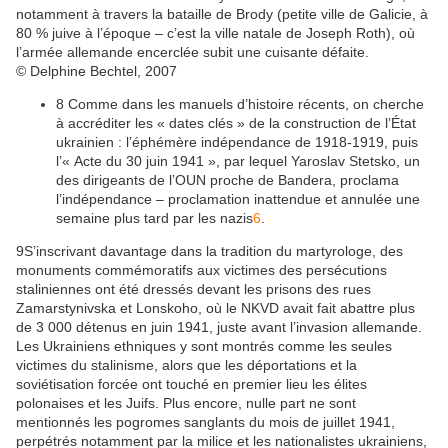
notamment à travers la bataille de Brody (petite ville de Galicie, à
80 % juive à l’époque – c’est la ville natale de Joseph Roth), où
l’armée allemande encerclée subit une cuisante défaite.
© Delphine Bechtel, 2007
8
Comme dans les manuels d’histoire récents, on cherche
à accréditer les « dates clés » de la construction de l’État
ukrainien : l’éphémère indépendance de 1918-1919, puis
l’« Acte du 30 juin 1941 », par lequel Yaroslav Stetsko, un
des dirigeants de l’OUN proche de Bandera, proclama
l’indépendance – proclamation inattendue et annulée une
semaine plus tard par les nazis
6
.
9
S’inscrivant davantage dans la tradition du martyrologe, des
monuments commémoratifs aux victimes des persécutions
staliniennes ont été dressés devant les prisons des rues
Zamarstynivska et Lonskoho, où le NKVD avait fait abattre plus
de 3 000 détenus en juin 1941, juste avant l’invasion allemande.
Les Ukrainiens ethniques y sont montrés comme les seules
victimes du stalinisme, alors que les déportations et la
soviétisation forcée ont touché en premier lieu les élites
polonaises et les Juifs. Plus encore, nulle part ne sont
mentionnés les pogromes sanglants du mois de juillet 1941,
perpétrés notamment par la milice et les nationalistes ukrainiens,