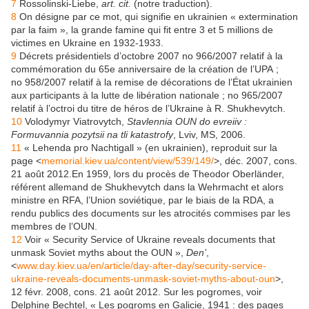
7
Rossolinski-Liebe,
art. cit.
(notre traduction).
8
On désigne par ce mot, qui signifie en ukrainien « extermination
par la faim », la grande famine qui fit entre 3 et 5 millions de
victimes en Ukraine en 1932-1933.
9
Décrets présidentiels d’octobre 2007 no 966/2007 relatif à la
commémoration du 65e anniversaire de la création de l’UPA ;
no 958/2007 relatif à la remise de décorations de l’État ukrainien
aux participants à la lutte de libération nationale ; no 965/2007
relatif à l’octroi du titre de héros de l’Ukraine à R. Shukhevytch.
10
Volodymyr Viatrovytch,
Stavlennia OUN do evreiiv :
Formuvannia pozytsii na tli katastrofy
, Lviv, MS, 2006.
11
« Lehenda pro Nachtigall » (en ukrainien), reproduit sur la
page <
memorial.kiev.ua/content/view/539/149/
>, déc. 2007, cons.
21 août 2012.En 1959, lors du procès de Theodor Oberländer,
référent allemand de Shukhevytch dans la Wehrmacht et alors
ministre en RFA, l’Union soviétique, par le biais de la RDA, a
rendu publics des documents sur les atrocités commises par les
membres de l’OUN.
12
Voir « Security Service of Ukraine reveals documents that
unmask Soviet myths about the OUN »,
Den’
,
<
www.day.kiev.ua/en/article/day-after-day/security-service-
ukraine-reveals-documents-unmask-soviet-myths-about-oun
>,
12 févr. 2008, cons. 21 août 2012. Sur les pogromes, voir
Delphine Bechtel, « Les pogroms en Galicie, 1941 : des pages