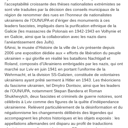
l’acceptabilité croissante des thèses nationalistes extrémistes se
sont vite traduites par la décision des conseils municipaux de la
région de renommer des rues en l’honneur de nationalistes
ukrainiens de l’OUN/UPA et d’ériger des monuments à ces
leaders fascistes, impliqués dans la purification ethnique de la
Galicie (les massacres de Polonais en 1942-1943 en Volhynie et
en Galicie, ainsi que la collaboration avec les nazis dans
l’anéantissement des Juifs).
6
Ainsi, le musée d’Histoire de la ville de Lviv présente depuis
2006 une exposition dédiée aux « efforts de libération du peuple
ukrainien » qui glorifie en réalité les bataillons Nachtigall et
Roland, composés d’Ukrainiens embrigadés par les nazis, qui ont
marché sur Lviv en juin 1941 en portant l’uniforme de la
Wehrmacht, et la division SS-Galizien, constituée de volontaires
ukrainiens ayant prêté serment à Hitler en 1943. Les théoriciens
du fascisme ukrainien, tel Dmytro Dontsov, ainsi que les leaders
de l’OUN/UPA, notamment Stepan Bandera et Roman
Shukhevytch, deux fascistes et criminels de guerre notoires, sont
célébrés à Lviv comme des figures de la quête d’indépendance
ukrainienne. Relèvent particulièrement de la désinformation et du
négationnisme les changements délibérés des légendes qui
accompagnent les photos historiques et les objets exposés : les
appellations allemandes ont disparu au profit de traductions