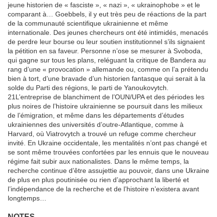
jeune historien de « fasciste », « nazi », « ukrainophobe » et le
comparant à… Goebbels, il y eut très peu de réactions de la part
de la communauté scientifique ukrainienne et même
internationale. Des jeunes chercheurs ont été intimidés, menacés
de perdre leur bourse ou leur soutien institutionnel s’ils signaient
la pétition en sa faveur. Personne n’ose se mesurer à Svoboda,
qui gagne sur tous les plans, reléguant la critique de Bandera au
rang d’une « provocation » allemande ou, comme on l’a prétendu
bien à tort, d’une bravade d’un historien fantasque qui serait à la
solde du Parti des régions, le parti de Yanoukovytch.
21
L’entreprise de blanchiment de l’OUN/UPA et des périodes les
plus noires de l’histoire ukrainienne se poursuit dans les milieux
de l’émigration, et même dans les départements d’études
ukrainiennes des universités d’outre-Atlantique, comme à
Harvard, où Viatrovytch a trouvé un refuge comme chercheur
invité. En Ukraine occidentale, les mentalités n’ont pas changé et
se sont même trouvées confortées par les ennuis que le nouveau
régime fait subir aux nationalistes. Dans le même temps, la
recherche continue d’être assujettie au pouvoir, dans une Ukraine
de plus en plus poutinisée ou rien d’approchant la liberté et
l’indépendance de la recherche et de l’histoire n’existera avant
longtemps…
NOTES