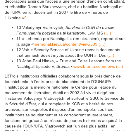
décorations ainsi que l’accès à une pension d’ancien combattant,
et réhabilite Roman Shukhevytch, chef du bataillon Nachtigall et
de l’UPA, en lui décernant fin 2007 le titre de « héros de
l’Ukraine »
9
.
10
Volodymyr Viatrovytch,
Stavlennia OUN do evreiiv :
Formuvannia pozytsii na tli katastrofy
, Lviv, MS
(…)
11
« Lehenda pro Nachtigall » (en ukrainien), reproduit sur
la page <
memorial.kiev.ua/content/view/539
(…)
12
Voir « Security Service of Ukraine reveals documents
that unmask Soviet myths about the OUN »,
Den’
(…)
13
John-Paul Himka, « True and False Lessons from the
Nachtigall Episode »,
Brama
, <
www.brama.com/news
(…)
13
Trois institutions officielles collaborent sous la présidence de
Iouchtchenko à l’entreprise de blanchiment de l’OUN/UPA :
l’Institut pour la mémoire nationale, le Centre pour l’étude du
mouvement de libération, établi en 2002 à Lviv et dirigé par
l’historien Volodymyr Viatrovytch, et surtout le SBU, le Service de
la Sécurité d’État, qui a remplacé le KGB et a hérité de ses
archives, sur lesquelles il dispose d’un monopole. Les trois
institutions se soutiennent et se corroborent mutuellement,
fonctionnant grâce à un réseau de jeunes historiens acquis à la
cause de l’OUN/UPA. Viatrovytch est l’un des plus actifs : en