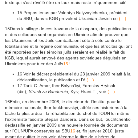
texte qui s’est révélé être un faux mais reste fréquemment cité.
15
Propos tenus par Valentyn Nalyvaytchenko, président
du SBU, dans « KGB provoked Ukrainian-Jewish co
(…)
15
Dans le sillage de ces travaux de la diaspora, des publications
et des colloques sont organisés en Ukraine afin de prouver que
les Ukrainiens et les Juifs combattaient côte à côte contre le
totalitarisme et le régime communiste, et que les atrocités qui ont
été reportées par les témoins juifs seraient en réalité le fait du
KGB, lequel aurait envoyé des agents soviétiques déguisés en
Ukrainiens pour tuer des Juifs
15
!
16
Voir le décret présidentiel du 23 janvier 2009 relatif à la
déclassification, la publication et l’é
(…)
17
Tarik C. Amar, Ihor Balyns’kyi, Yaroslav Hrytsak
(dir.),
Strasti za Banderoiu
, Kyiv, Hrani-T ; voir
(…)
16
Enfin, en décembre 2008, le directeur de l’Institut pour la
mémoire nationale, Ihor Ioukhnovskyi, attèle ses historiens à la
tâche la plus ardue : la réhabilitation du chef de l’OUN lui-même,
l’extrémiste fasciste Stepan Bandera. Dans ce but, Iouchtchenko
déclassifie en janvier 2009 une nouvelle fournée de documents
sur l’OUN/UPA conservés au SBU
16
et, fin janvier 2010, juste
avant de quitter le pouvoir, décerne le titre de « héros de