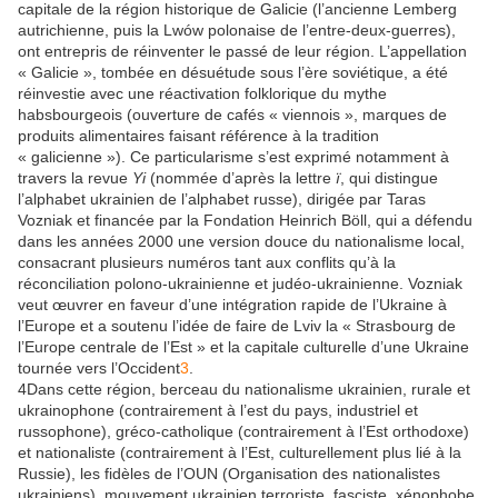
capitale de la région historique de Galicie (l’ancienne Lemberg
autrichienne, puis la Lwów polonaise de l’entre-deux-guerres),
ont entrepris de réinventer le passé de leur région. L’appellation
« Galicie », tombée en désuétude sous l’ère soviétique, a été
réinvestie avec une réactivation folklorique du mythe
habsbourgeois (ouverture de cafés « viennois », marques de
produits alimentaires faisant référence à la tradition
« galicienne »). Ce particularisme s’est exprimé notamment à
travers la revue
Yi
(nommée d’après la lettre
ï
, qui distingue
l’alphabet ukrainien de l’alphabet russe), dirigée par Taras
Vozniak et financée par la Fondation Heinrich Böll, qui a défendu
dans les années 2000 une version douce du nationalisme local,
consacrant plusieurs numéros tant aux conflits qu’à la
réconciliation polono-ukrainienne et judéo-ukrainienne. Vozniak
veut œuvrer en faveur d’une intégration rapide de l’Ukraine à
l’Europe et a soutenu l’idée de faire de Lviv la « Strasbourg de
l’Europe centrale de l’Est » et la capitale culturelle d’une Ukraine
tournée vers l’Occident
3
.
4
Dans cette région, berceau du nationalisme ukrainien, rurale et
ukrainophone (contrairement à l’est du pays, industriel et
russophone), gréco-catholique (contrairement à l’Est orthodoxe)
et nationaliste (contrairement à l’Est, culturellement plus lié à la
Russie), les fidèles de l’OUN (Organisation des nationalistes
ukrainiens), mouvement ukrainien terroriste, fasciste, xénophobe