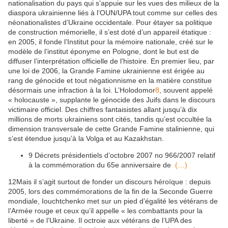
nationalisation du pays qui s’appuie sur les vues des milieux de la
diaspora ukrainienne liés à l’OUN/UPA tout comme sur celles des
néonationalistes d’Ukraine occidentale. Pour étayer sa politique
de construction mémorielle, il s’est doté d’un appareil étatique :
en 2005, il fonde l’Institut pour la mémoire nationale, créé sur le
modèle de l’institut éponyme en Pologne, dont le but est de
diffuser l’interprétation officielle de l’histoire. En premier lieu, par
une loi de 2006, la Grande Famine ukrainienne est érigée au
rang de génocide et tout négationnisme en la matière constitue
désormais une infraction à la loi. L’Holodomor
8
, souvent appelé
« holocauste », supplante le génocide des Juifs dans le discours
victimaire officiel. Des chiffres fantaisistes allant jusqu’à dix
millions de morts ukrainiens sont cités, tandis qu’est occultée la
dimension transversale de cette Grande Famine stalinienne, qui
s’est étendue jusqu’à la Volga et au Kazakhstan.
9
Décrets présidentiels d’octobre 2007 no 966/2007 relatif
à la commémoration du 65e anniversaire de
(…)
12
Mais il s’agit surtout de fonder un discours héroïque : depuis
2005, lors des commémorations de la fin de la Seconde Guerre
mondiale, Iouchtchenko met sur un pied d’égalité les vétérans de
l’Armée rouge et ceux qu’il appelle « les combattants pour la
liberté » de l’Ukraine. Il octroie aux vétérans de l’UPA des