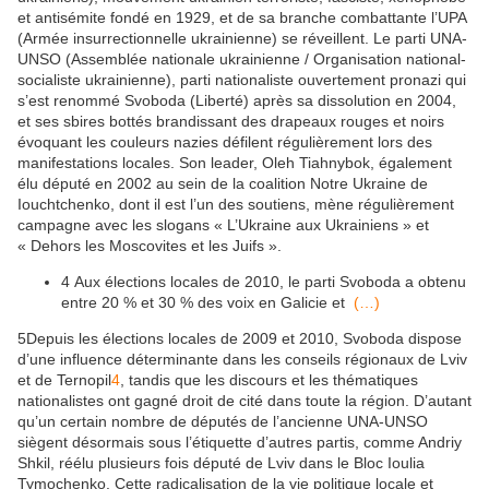
et antisémite fondé en 1929, et de sa branche combattante l’UPA
(Armée insurrectionnelle ukrainienne) se réveillent. Le parti UNA-
UNSO (Assemblée nationale ukrainienne / Organisation national-
socialiste ukrainienne), parti nationaliste ouvertement pronazi qui
s’est renommé Svoboda (Liberté) après sa dissolution en 2004,
et ses sbires bottés brandissant des drapeaux rouges et noirs
évoquant les couleurs nazies défilent régulièrement lors des
manifestations locales. Son leader, Oleh Tiahnybok, également
élu député en 2002 au sein de la coalition Notre Ukraine de
Iouchtchenko, dont il est l’un des soutiens, mène régulièrement
campagne avec les slogans « L’Ukraine aux Ukrainiens » et
« Dehors les Moscovites et les Juifs ».
4
Aux élections locales de 2010, le parti Svoboda a obtenu
entre 20 % et 30 % des voix en Galicie et
(…)
5
Depuis les élections locales de 2009 et 2010, Svoboda dispose
d’une influence déterminante dans les conseils régionaux de Lviv
et de Ternopil
4
, tandis que les discours et les thématiques
nationalistes ont gagné droit de cité dans toute la région. D’autant
qu’un certain nombre de députés de l’ancienne UNA-UNSO
siègent désormais sous l’étiquette d’autres partis, comme Andriy
Shkil, réélu plusieurs fois député de Lviv dans le Bloc Ioulia
Tymochenko. Cette radicalisation de la vie politique locale et