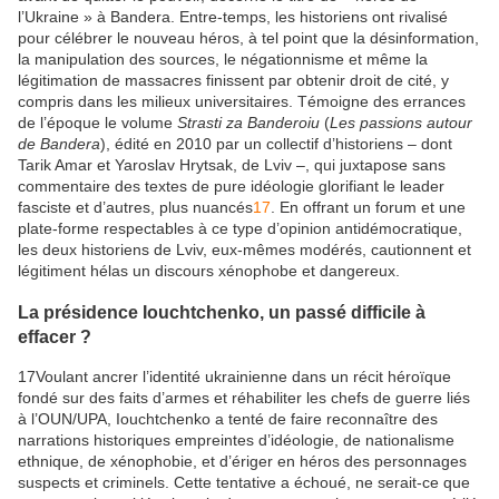
l’Ukraine » à Bandera. Entre-temps, les historiens ont rivalisé
pour célébrer le nouveau héros, à tel point que la désinformation,
la manipulation des sources, le négationnisme et même la
légitimation de massacres finissent par obtenir droit de cité, y
compris dans les milieux universitaires. Témoigne des errances
de l’époque le volume
Strasti za Banderoiu
(
Les passions autour
de Bandera
), édité en 2010 par un collectif d’historiens – dont
Tarik Amar et Yaroslav Hrytsak, de Lviv –, qui juxtapose sans
commentaire des textes de pure idéologie glorifiant le leader
fasciste et d’autres, plus nuancés
17
. En offrant un forum et une
plate-forme respectables à ce type d’opinion antidémocratique,
les deux historiens de Lviv, eux-mêmes modérés, cautionnent et
légitiment hélas un discours xénophobe et dangereux.
La présidence Iouchtchenko, un passé difficile à
effacer ?
17
Voulant ancrer l’identité ukrainienne dans un récit héroïque
fondé sur des faits d’armes et réhabiliter les chefs de guerre liés
à l’OUN/UPA, Iouchtchenko a tenté de faire reconnaître des
narrations historiques empreintes d’idéologie, de nationalisme
ethnique, de xénophobie, et d’ériger en héros des personnages
suspects et criminels. Cette tentative a échoué, ne serait-ce que