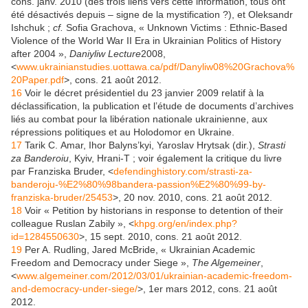
cons. janv. 2010 (des trois liens vers cette information, tous ont
été désactivés depuis – signe de la mystification ?), et Oleksandr
Ishchuk ;
cf.
Sofia Grachova, « Unknown Victims : Ethnic-Based
Violence of the World War II Era in Ukrainian Politics of History
after 2004 »,
Daniyliw Lecture
2008,
<
www.ukrainianstudies.uottawa.ca/pdf/Danyliw08%20Grachova%
20Paper.pdf
>, cons. 21 août 2012.
16
Voir le décret présidentiel du 23 janvier 2009 relatif à la
déclassification, la publication et l’étude de documents d’archives
liés au combat pour la libération nationale ukrainienne, aux
répressions politiques et au Holodomor en Ukraine.
17
Tarik C. Amar, Ihor Balyns’kyi, Yaroslav Hrytsak (dir.),
Strasti
za Banderoiu
, Kyiv, Hrani-T ; voir également la critique du livre
par Franziska Bruder, <
defendinghistory.com/strasti-za-
banderoju-%E2%80%98bandera-passion%E2%80%99-by-
franziska-bruder/25453
>, 20 nov. 2010, cons. 21 août 2012.
18
Voir « Petition by historians in response to detention of their
colleague Ruslan Zabily », <
khpg.org/en/index.php?
id=1284550630
>, 15 sept. 2010, cons. 21 août 2012.
19
Per A. Rudling, Jared McBride, « Ukrainian Academic
Freedom and Democracy under Siege »,
The Algemeiner
,
<
www.algemeiner.com/2012/03/01/ukrainian-academic-freedom-
and-democracy-under-siege/
>, 1er mars 2012, cons. 21 août
2012.