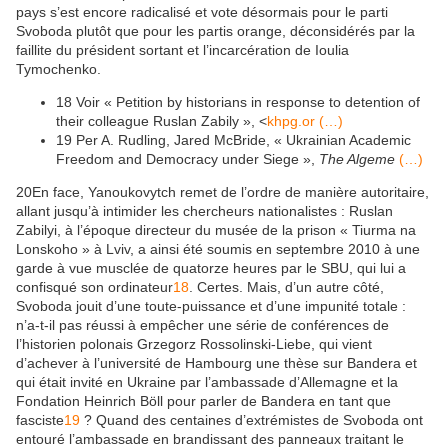
pays s’est encore radicalisé et vote désormais pour le parti
Svoboda plutôt que pour les partis orange, déconsidérés par la
faillite du président sortant et l’incarcération de Ioulia
Tymochenko.
18
Voir « Petition by historians in response to detention of
their colleague Ruslan Zabily », <
khpg.or
(…)
19
Per A. Rudling, Jared McBride, « Ukrainian Academic
Freedom and Democracy under Siege »,
The Algeme
(…)
20
En face, Yanoukovytch remet de l’ordre de manière autoritaire,
allant jusqu’à intimider les chercheurs nationalistes : Ruslan
Zabilyi, à l’époque directeur du musée de la prison « Tiurma na
Lonskoho » à Lviv, a ainsi été soumis en septembre 2010 à une
garde à vue musclée de quatorze heures par le SBU, qui lui a
confisqué son ordinateur
18
. Certes. Mais, d’un autre côté,
Svoboda jouit d’une toute-puissance et d’une impunité totale :
n’a-t-il pas réussi à empêcher une série de conférences de
l’historien polonais Grzegorz Rossolinski-Liebe, qui vient
d’achever à l’université de Hambourg une thèse sur Bandera et
qui était invité en Ukraine par l’ambassade d’Allemagne et la
Fondation Heinrich Böll pour parler de Bandera en tant que
fasciste
19
? Quand des centaines d’extrémistes de Svoboda ont
entouré l’ambassade en brandissant des panneaux traitant le