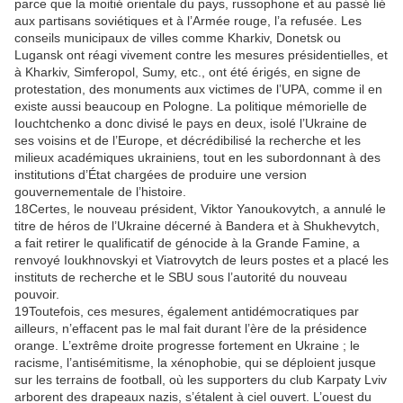
parce que la moitié orientale du pays, russophone et au passé lié
aux partisans soviétiques et à l’Armée rouge, l’a refusée. Les
conseils municipaux de villes comme Kharkiv, Donetsk ou
Lugansk ont réagi vivement contre les mesures présidentielles, et
à Kharkiv, Simferopol, Sumy, etc., ont été érigés, en signe de
protestation, des monuments aux victimes de l’UPA, comme il en
existe aussi beaucoup en Pologne. La politique mémorielle de
Iouchtchenko a donc divisé le pays en deux, isolé l’Ukraine de
ses voisins et de l’Europe, et décrédibilisé la recherche et les
milieux académiques ukrainiens, tout en les subordonnant à des
institutions d’État chargées de produire une version
gouvernementale de l’histoire.
18
Certes, le nouveau président, Viktor Yanoukovytch, a annulé le
titre de héros de l’Ukraine décerné à Bandera et à Shukhevytch,
a fait retirer le qualificatif de génocide à la Grande Famine, a
renvoyé Ioukhnovskyi et Viatrovytch de leurs postes et a placé les
instituts de recherche et le SBU sous l’autorité du nouveau
pouvoir.
19
Toutefois, ces mesures, également antidémocratiques par
ailleurs, n’effacent pas le mal fait durant l’ère de la présidence
orange. L’extrême droite progresse fortement en Ukraine ; le
racisme, l’antisémitisme, la xénophobie, qui se déploient jusque
sur les terrains de football, où les supporters du club Karpaty Lviv
arborent des drapeaux nazis, s’étalent à ciel ouvert. L’ouest du