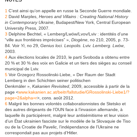
1
C’est ainsi qu’on appelle en russe la Seconde Guerre mondiale.
2
David Marples,
Heroes and Villains : Creating National History
in Contemporary Ukraine
, Budapest/New York, Central European
University Press, 2007.
3
Delphine Bechtel, « Lemberg/Lwów/Lvov/Lviv : identités d’une
“ville aux frontières imprécises” »,
Diogène
, no 210, 2005, p. 73-
84. Voir
Yi
, no 29,
Genius loci. Leopolis. Lviv. Lemberg. Lwów
,
2003.
4
Aux élections locales de 2010, le parti Svoboda a obtenu entre
20 % et 30 % des voix en Galicie et un tiers des sièges au conseil
municipal de Lviv.
5
Voir Grzegorz Rossolinski-Liebe, « Der Raum der Stadt
Lemberg in den Schichten seiner politischen
Denkmäler »,
Kakanien Revisited
, 2009, accessible à partir de la
page <
www.kakanien.ac.at/beitr/fallstudie/GRossolinski-Liebe1/?
page=2&alpha=r
>, cons. août 2012.
6
Malgré les bonnes volontés collaborationnistes de Stetsko et
des autres dirigeants de l’OUN face à l’invasion allemande, à
laquelle ils participèrent, malgré leur antisémitisme et leur vision
d’un État ukrainien fasciste sur le modèle de la Slovaquie de Tiso
ou de la Croatie de Pavelic, l’indépendance de l’Ukraine ne
correspondait pas aux projets d’Hitler.