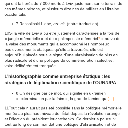
qui ont fait près de 7 000 morts à Lviv, justement sur le terrain de
ces mêmes prisons, et plusieurs dizaines de milliers en Ukraine
occidentale.
7
Rossolinski-Liebe,
art. cit.
(notre traduction).
10
Si la ville de Lviv a pu être justement caractérisée à la fois de
« jungle mémorielle » et de « palimpseste mémoriel
7
» au vu de
la valse des monuments qui a accompagné les nombreux
bouleversements étatiques qu’elle a traversés, elle est
aujourd’hui placée sous le signe d’une ukrainisation de plus en
plus radicale et d’une politique de commémoration sélective,
voire délibérément tronquée.
L’historiographie comme entreprise étatique : les
stratégies de légitimation scientifique de l’OUN/UPA
8
On désigne par ce mot, qui signifie en ukrainien
« extermination par la faim », la grande famine qu
(…)
11
Tout cela n’aurait pas été possible sans la politique mémorielle
menée au plus haut niveau de l’État depuis la révolution orange
et l’élection du président Iouchtchenko. Ce dernier a poursuivi
tout au long de son mandat une politique d’ukrainisation et de