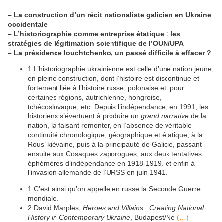
– La construction d’un récit nationaliste galicien en Ukraine
occidentale
– L’historiographie comme entreprise étatique : les
stratégies de légitimation scientifique de l’OUN/UPA
– La présidence Iouchtchenko, un passé difficile à effacer ?
1 L’historiographie ukrainienne est celle d’une nation jeune,
en pleine construction, dont l’histoire est discontinue et
fortement liée à l’histoire russe, polonaise et, pour
certaines régions, autrichienne, hongroise,
tchécoslovaque, etc. Depuis l’indépendance, en 1991, les
historiens s’évertuent à produire un
grand narrative
de la
nation, la faisant remonter, en l’absence de véritable
continuité chronologique, géographique et étatique, à la
Rous’ kiévaine, puis à la principauté de Galicie, passant
ensuite aux Cosaques zaporogues, aux deux tentatives
éphémères d’indépendance en 1918-1919, et enfin à
l’invasion allemande de l’URSS en juin 1941.
1
C’est ainsi qu’on appelle en russe la Seconde Guerre
mondiale.
2
David Marples,
Heroes and Villains : Creating National
History in Contemporary Ukraine
, Budapest/Ne
(…)