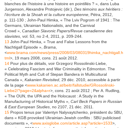
blanches de l’histoire à une histoire en pointillés ? », dans Luba
Jurgenson, Alexandre Prstojevic (dir.),
Des témoins aux héritiers :
l’écriture de la Shoah et la culture européenne
, Pétra, 2012,
p. 111-130 ; John-Paul Himka, « The Lviv Pogrom of 1941 : The
Germans, Ukrainian Nationalists, and the Carnival
Crowd »,
Canadian Slavonic Papers/Revue canadienne des
slavistes
, vol. 53, no 2-4, 2011, p. 209-244.
13
John-Paul Himka, « True and False Lessons from the
Nachtigall Episode »,
Brama
,
<
www.brama.com/news/press/2008/03/080319himka_nachtigall.h
tml
>, 19 mars 2008, cons. 21 août 2012.
14
Pour plus de détails, voir Grzegorz Rossolinski-Liebe,
« Celebrating Fascism and War Criminality in Edmonton. The
Political Myth and Cult of Stepan Bandera in Multicultural
Canada »,
Kakanien Revisited
, 29 déc. 2010, accessible à partir
de la page <
www.kakanien.ac.at/beitr/fallstudie/GRossolinski-
Liebe2/?page=2&alpha=r
>, cons. 21 août 2012 ; Per A. Rudling,
« The OUN, the UPA and the Holocaust : A Study in the
Manufacturing of Historical Myths »,
Carl Beck Papers in Russian
& East European Studies
, no 2107, 21 déc. 2011.
15
Propos tenus par Valentyn Nalyvaytchenko, président du SBU,
dans « KGB provoked Ukrainian-Jewish conflits : SBU publicised
documents », <
www.axisglobe.com/article.asp?article=1533
>,