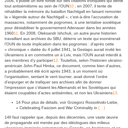
2006, il publie un livre fondé sur des citations tronquées qui dénie
tout antisémitisme au sein de l’OUN
10
; en 2007, il tente de
réhabiliter la mémoire du bataillon Nachtigall en faisant remonter
la « légende autour de Nachtigall », c’est-à-dire l’accusation de
massacres, notamment de pogromes, à une tentative soviétique
pour déstabiliser le gouvernement Adenauer dans les années
1960
11
. En 2008, Oleksandr Ishchuk, un autre jeune historien
travaillant aux archives du SBU, déterre un texte qui exonérerait
l’OUN de toute implication dans les pogromes : d’après cette
« chronique » datée du 4 juillet 1941, la Gestapo aurait invité les
Ukrainiens à en commettre un à Lviv, mais l’OUN aurait interdit à
ses membres d’y participer
12
. Toutefois, selon l’historien ukraino-
américain John-Paul Himka, ce document, comme bien d’autres,
a probablement été écrit après 1943, à un moment où
l’organisation, sentant le vent tourner, avait donné l’ordre
d’expurger et de trafiquer ses archives afin de donner
l’impression que c’étaient les Allemands et les Soviétiques qui
étaient coupables d’actes antisémites, et non les Ukrainiens
13
.
14
Pour plus de détails, voir Grzegorz Rossolinski-Liebe,
« Celebrating Fascism and War Criminality in
(…)
14
Il faut rappeler que, depuis des décennies, une vaste œuvre
de propagande est menée par des idéologues des milieux
ukrainiens immigrés notamment au Canada, en Angleterre et en