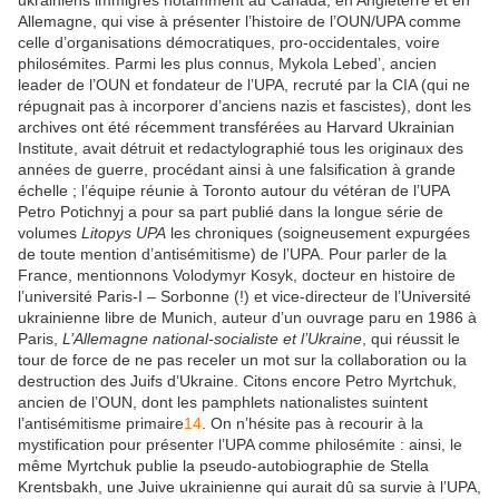
Allemagne, qui vise à présenter l’histoire de l’OUN/UPA comme
celle d’organisations démocratiques, pro-occidentales, voire
philosémites. Parmi les plus connus, Mykola Lebed’, ancien
leader de l’OUN et fondateur de l’UPA, recruté par la CIA (qui ne
répugnait pas à incorporer d’anciens nazis et fascistes), dont les
archives ont été récemment transférées au Harvard Ukrainian
Institute, avait détruit et redactylographié tous les originaux des
années de guerre, procédant ainsi à une falsification à grande
échelle ; l’équipe réunie à Toronto autour du vétéran de l’UPA
Petro Potichnyj a pour sa part publié dans la longue série de
volumes
Litopys UPA
les chroniques (soigneusement expurgées
de toute mention d’antisémitisme) de l’UPA. Pour parler de la
France, mentionnons Volodymyr Kosyk, docteur en histoire de
l’université Paris-I – Sorbonne (!) et vice-directeur de l’Université
ukrainienne libre de Munich, auteur d’un ouvrage paru en 1986 à
Paris,
L’Allemagne national-socialiste et l’Ukraine
, qui réussit le
tour de force de ne pas receler un mot sur la collaboration ou la
destruction des Juifs d’Ukraine. Citons encore Petro Myrtchuk,
ancien de l’OUN, dont les pamphlets nationalistes suintent
l’antisémitisme primaire
14
. On n’hésite pas à recourir à la
mystification pour présenter l’UPA comme philosémite : ainsi, le
même Myrtchuk publie la pseudo-autobiographie de Stella
Krentsbakh, une Juive ukrainienne qui aurait dû sa survie à l’UPA,