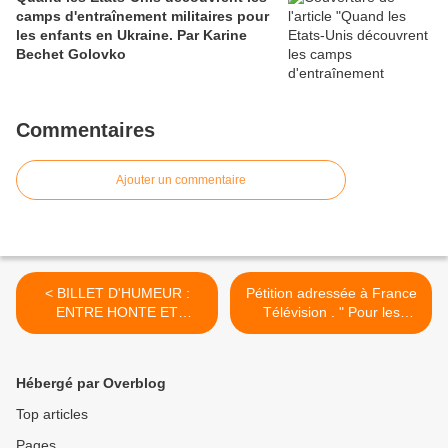
camps d'entraînement militaires pour
les enfants en Ukraine. Par Karine
Bechet Golovko
Commentaires
Ajouter un commentaire
< BILLET D'HUMEUR :
Pétition adressée à France
ENTRE HONTE ET
Télévision . " Pour les
COLÈRE. Par Erwan
présidentielles : NOUS
Castel.
VOULONS UN AUTRE
DEBAT A 11 ! >
Hébergé par Overblog
Top articles
Pages