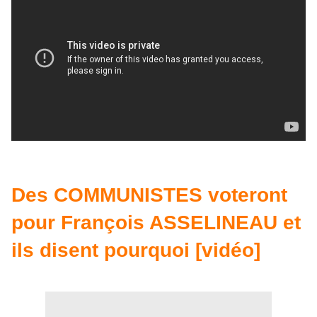
Des COMMUNISTES voteront
pour François ASSELINEAU et
ils disent pourquoi [vidéo]