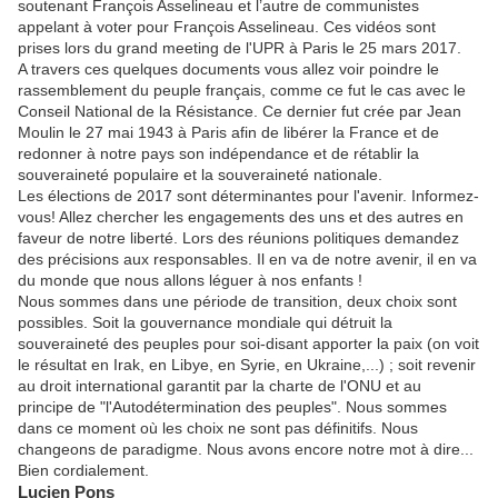
soutenant François Asselineau et l’autre de communistes
appelant à voter pour François Asselineau. Ces vidéos sont
prises lors du grand meeting de l'UPR à Paris le 25 mars 2017.
A travers ces quelques documents vous allez voir poindre le
rassemblement du peuple français, comme ce fut le cas avec le
Conseil National de la Résistance. Ce dernier fut crée par Jean
Moulin le 27 mai 1943 à Paris afin de libérer la France et de
redonner à notre pays son indépendance et de rétablir la
souveraineté populaire et la souveraineté nationale.
Les élections de 2017 sont déterminantes pour l'avenir. Informez-
vous! Allez chercher les engagements des uns et des autres en
faveur de notre liberté. Lors des réunions politiques demandez
des précisions aux responsables. Il en va de notre avenir, il en va
du monde que nous allons léguer à nos enfants !
Nous sommes dans une période de transition, deux choix sont
possibles. Soit la gouvernance mondiale qui détruit la
souveraineté des peuples pour soi-disant apporter la paix (on voit
le résultat en Irak, en Libye, en Syrie, en Ukraine,...) ; soit revenir
au droit international garantit par la charte de l'ONU et au
principe de "l'Autodétermination des peuples". Nous sommes
dans ce moment où les choix ne sont pas définitifs. Nous
changeons de paradigme. Nous avons encore notre mot à dire...
Bien cordialement.
Lucien Pons