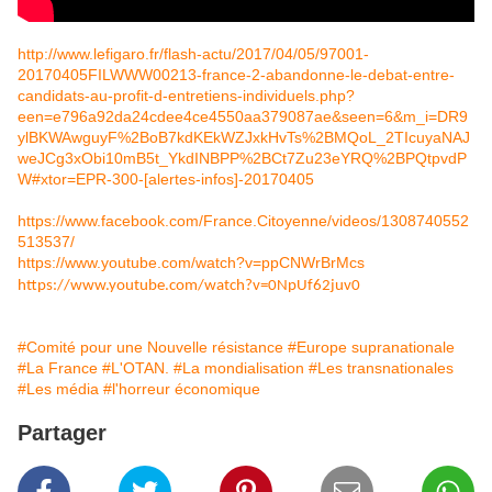
http://www.lefigaro.fr/flash-actu/2017/04/05/97001-
20170405FILWWW00213-france-2-abandonne-le-debat-entre-
candidats-au-profit-d-entretiens-individuels.php?
een=e796a92da24cdee4ce4550aa379087ae&seen=6&m_i=DR9
ylBKWAwguyF%2BoB7kdKEkWZJxkHvTs%2BMQoL_2TIcuyaNAJ
weJCg3xObi10mB5t_YkdINBPP%2BCt7Zu23eYRQ%2BPQtpvdP
W#xtor=EPR-300-[alertes-infos]-20170405
https://www.facebook.com/France.Citoyenne/videos/1308740552
513537/
https://www.youtube.com/watch?v=ppCNWrBrMcs
https://www.youtube.com/watch?v=0NpUf62juv0
#Comité pour une Nouvelle résistance
#Europe supranationale
#La France
#L'OTAN.
#La mondialisation
#Les transnationales
#Les média
#l'horreur économique
Partager