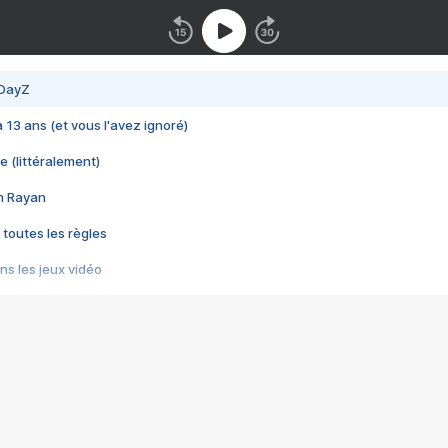
 DayZ
 a 13 ans (et vous l'avez ignoré)
e (littéralement)
im Rayan
 toutes les règles
s les jeux vidéo
us choquant de Rockstar ? - Le scandale BULLY
e plus moche de Steam
du RÊVE tourne au CAUCHEMAR
pendant 8 heures