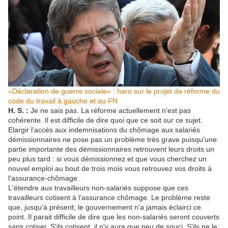
«Déclaration de guerre sociale» : haro sur le projet de réforme du
code du travail à gauche et au FN
H. S. :
Je ne sais pas. La réforme actuellement n'est pas
cohérente. Il est difficile de dire quoi que ce soit sur ce sujet.
Elargir l'accès aux indemnisations du chômage aux salariés
démissionnaires ne pose pas un problème très grave puisqu'une
partie importante des démissionnaires retrouvent leurs droits un
peu plus tard : si vous démissionnez et que vous cherchez un
nouvel emploi au bout de trois mois vous retrouvez vos droits à
l'assurance-chômage.
L'étendre aux travailleurs non-salariés suppose que ces
travailleurs cotisent à l'assurance chômage. Le problème reste
que, jusqu'à présent, le gouvernement n'a jamais éclairci ce
point. Il parait difficile de dire que les non-salariés seront couverts
sans cotiser. S'ils cotisent, il n'y aura que peu de souci. S'ils ne le