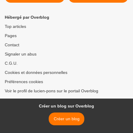
de la CSG : Macron
des salaires ? >
applique le programme du
MEDEF Par Olivier Nobile .
Hébergé par Overblog
Top articles
Pages
Contact
Signaler un abus
C.G.U.
Cookies et données personnelles
Préférences cookies
Voir le profil de lucien-pons sur le portail Overblog
Créer un blog sur Overblog
Créer un blog