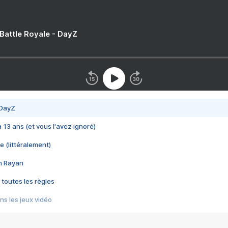
 Battle Royale - DayZ
 DayZ
 a 13 ans (et vous l'avez ignoré)
e (littéralement)
im Rayan
 toutes les règles
s les jeux vidéo
us choquant de Rockstar ? - Le scandale BULLY