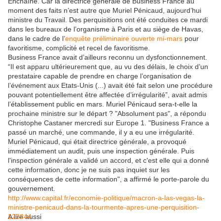
Enchaîné. Car la directrice générale de Business France au
moment des faits n’est autre que Muriel Pénicaud, aujourd’hui
ministre du Travail. Des perquisitions ont été conduites ce mardi
dans les bureaux de l’organisme à Paris et au siège de Havas,
dans le cadre de l’
enquête préliminaire ouverte mi-mars
pour
favoritisme, complicité et recel de favoritisme.
Business France avait d’ailleurs reconnu un dysfonctionnement.
“Il est apparu ultérieurement que, au vu des délais, le choix d’un
prestataire capable de prendre en charge l’organisation de
l’événement aux Etats-Unis (...) avait été fait selon une procédure
pouvant potentiellement être affectée d’irrégularité”, avait admis
l’établissement public en mars. Muriel Pénicaud sera-t-elle la
prochaine ministre sur le départ ? "Absolument pas", a répondu
Christophe Castaner mercredi sur Europe 1. "Business France a
passé un marché, une commande, il y a eu une irrégularité.
Muriel Pénicaud, qui était directrice générale, a provoqué
immédiatement un audit, puis une inspection générale. Puis
l'inspection générale a validé un accord, et c'est elle qui a donné
cette information, donc je ne suis pas inquiet sur les
conséquences de cette information", a affirmé le porte-parole du
gouvernement.
http://www.capital.fr/economie-politique/macron-a-las-vegas-la-
ministre-penicaud-dans-la-tourmente-apres-une-perquisition-
123344
A lire aussi