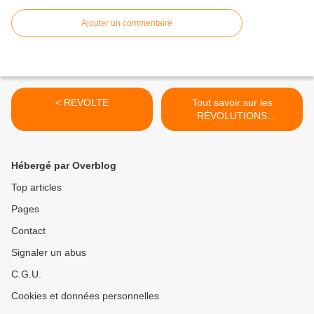
Ajouter un commentaire
< REVOLTE
Tout savoir sur les
RÉVOLUTIONS
COLORÉES en préparation
en Russie et ailleurs :
CONFÉRENCE-DÉBAT à
Hébergé par Overblog
Saint Ouen (93) samedi 24
juin 2017 à 15 heures >
Top articles
Pages
Contact
Signaler un abus
C.G.U.
Cookies et données personnelles