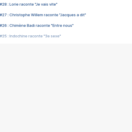
28 : Lorie raconte "Je vais vite"
#27 : Christophe Willem raconte "Jacques a dit"
#26 : Chimène Badi raconte "Entre nous"
#25 : Indochine raconte "3e sexe"
#24 : Zaho raconte "C'est chelou"
#23 : Patrick Bruel raconte "Au café des délices"
#22 : Kyo raconte "Le chemin"
#21 : Nolwenn Leroy raconte "Cassé"
#20 : Patrick Hernandez raconte "Born to be alive"
#19 : Lorie raconte "Près de moi"
#18 : Michael Jones raconte "A nos actes manqués" (avec Jean-Jacque
#17 : Khaled raconte "Aïcha"
#16 : Corneille raconte "Parce qu'on vient de loin"