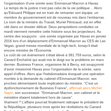
l’organisation d’une soirée avec Emmanuel Macron à Havas.
Le temps de la justice n’est pas celui de la vie politique… Alors
qu’Edouard Philippe est en train de remanier son équipe, un
membre du gouvernement est de nouveau mis dans l’embarras.
Le nom de la ministre du Travail, Muriel Pénicaud, est en effet
cité dans un dossier délicat. Deux perquisitions conduites ce
mardi viennent remettre cette histoire sous les projecteurs. Au
centre des soupçons : une soirée organisée par Havas en janvier
2016 lors d’un déplacement d’Emmanuel Macron au CES de Las
Vegas, grand-messe mondiale de la high-tech, lorsqu’il était
encore ministre de l’Économie.
Le coût de cet événement s’était élevé à 381.759 euros, selon le
Canard Enchaîné qui avait mis le doigt sur le problème en mars
dernier. Business France, organisme lié à Bercy, est soupçonné
d’avoir missionné Havas pour l’organisation de la soirée, sans
appel d’offres. Alors que l’hebdomadaire évoquait une opération
montée à la demande du cabinet d’Emmanuel Macron, ses
proches démentaient toute implication du ministre. “C’est un
dysfonctionnement de Business France”,
affirmait alors Michel
Sapin
, son successeur. “Emmanuel Macron, son cabinet et le
ministère étaient totalement hors de cause”.
Vraiment ? L’affaire pourrait finalement rattraper le président de
la République, plusieurs mois après les révélations du Canard