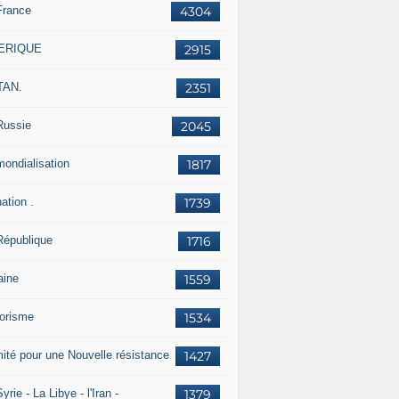
France
4304
ERIQUE
2915
TAN.
2351
Russie
2045
mondialisation
1817
ation .
1739
République
1716
aine
1559
rorisme
1534
ité pour une Nouvelle résistance
1427
yrie - La Libye - l'Iran -
1379