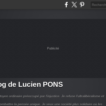
Publicité
og de Lucien PONS
toyen ordinaire préoccupé par l’injustice. Je refuse l'ultralibéralisme et
combattre la pensée unique. Je veux une société plus solidaire où les