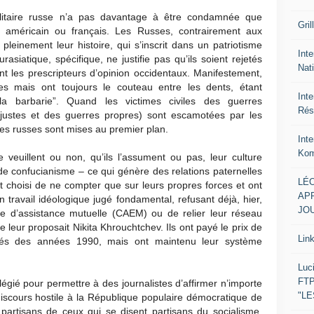
ilitaire russe n’a pas davantage à être condamnée que
Gril
es américain ou français. Les Russes, contrairement aux
leinement leur histoire, qui s’inscrit dans un patriotisme
Inte
asiatique, spécifique, ne justifie pas qu’ils soient rejetés
Nat
nt les prescripteurs d’opinion occidentaux. Manifestement,
s mais ont toujours le couteau entre les dents, étant
Int
a barbarie”. Quand les victimes civiles des guerres
Rés
 justes et des guerres propres) sont escamotées par les
ires russes sont mises au premier plan.
Int
Kom
e veuillent ou non, qu’ils l’assument ou pas, leur culture
de confucianisme – ce qui génère des relations paternelles
LÉO
ont choisi de ne compter que sur leurs propres forces et ont
APR
 travail idéologique jugé fondamental, refusant déjà, hier,
JOU
 d’assistance mutuelle (CAEM) ou de relier leur réseau
le leur proposait Nikita Khrouchtchev. Ils ont payé le prix de
Lin
ultés des années 1990, mais ont maintenu leur système
Luc
FTP
légié pour permettre à des journalistes d’affirmer n’importe
"L
 discours hostile à la République populaire démocratique de
rtisans de ceux qui se disent partisans du socialisme,