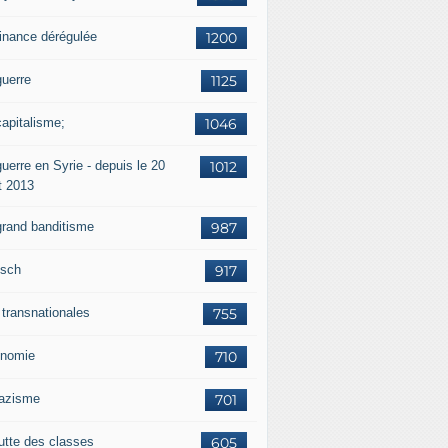
finance dérégulée
1200
guerre
1125
capitalisme;
1046
uerre en Syrie - depuis le 20
1012
t 2013
grand banditisme
987
sch
917
 transnationales
755
nomie
710
nazisme
701
lutte des classes
605