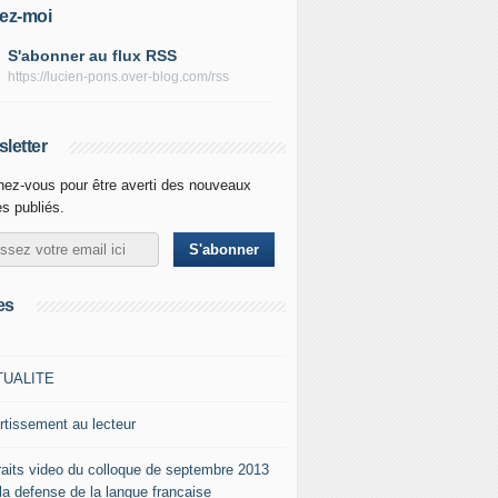
ez-moi
S'abonner au flux RSS
https://lucien-pons.over-blog.com/rss
letter
ez-vous pour être averti des nouveaux
es publiés.
es
TUALITE
rtissement au lecteur
raits video du colloque de septembre 2013
 la defense de la langue francaise