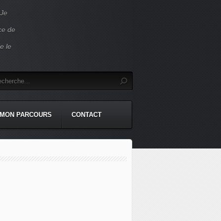
 Je
ace de
e le
MON PARCOURS
CONTACT