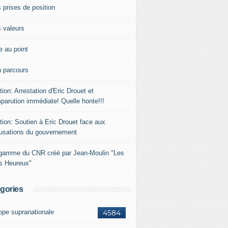
 prises de position
 valeurs
e au point
 parcours
tion: Arrestation d'Eric Drouet et
parution immédiate! Quelle honte!!!
tion: Soutien à Eric Drouet face aux
usations du gouvernement
gamme du CNR créé par Jean-Moulin "Les
rs Heureux"
gories
ope supranationale
4584