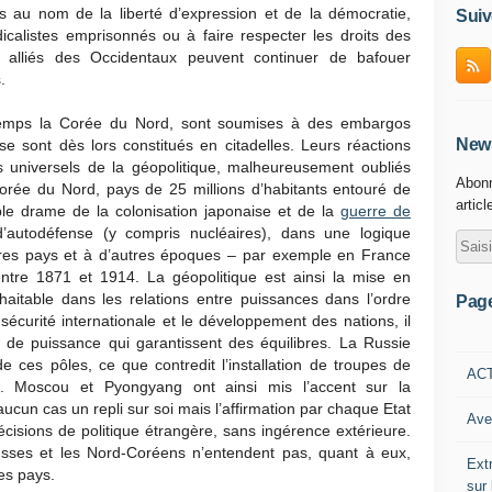
ons au nom de la liberté d’expression et de la démocratie,
Suiv
dicalistes emprisonnés ou à faire respecter les droits des
res alliés des Occidentaux peuvent continuer de bafouer
.
gtemps la Corée du Nord, sont soumises à des embargos
News
se sont dès lors constitués en citadelles. Leurs réactions
s universels de la géopolitique, malheureusement oubliés
Abonn
Corée du Nord, pays de 25 millions d’habitants entouré de
articl
ble drame de la colonisation japonaise et de la
guerre de
’autodéfense (y compris nucléaires), dans une logique
tres pays et à d’autres époques – par exemple en France
entre 1871 et 1914. La géopolitique est ainsi la mise en
aitable dans les relations entre puissances dans l’ordre
Pag
a sécurité internationale et le développement des nations, il
s de puissance qui garantissent des équilibres. La Russie
de ces pôles, ce que contredit l’installation de troupes de
AC
s. Moscou et Pyongyang ont ainsi mis l’accent sur la
aucun cas un repli sur soi mais l’affirmation par chaque Etat
Ave
écisions de politique étrangère, sans ingérence extérieure.
usses et les Nord-Coréens n’entendent pas, quant à eux,
Ext
es pays.
sur