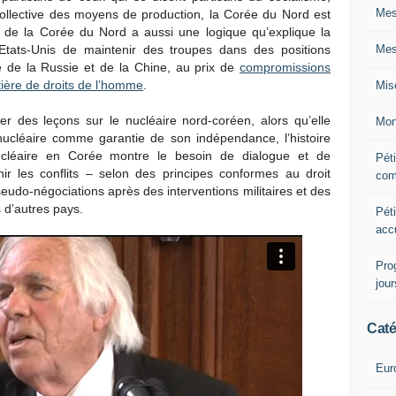
Mes
 collective des moyens de production, la Corée du Nord est
on de la Corée du Nord a aussi une logique qu’explique la
Mes
 Etats-Unis de maintenir des troupes dans des positions
é de la Russie et de la Chine, au prix de
compromissions
ière de droits de l’homme
.
Mis
 des leçons sur le nucléaire nord-coréen, alors qu’elle
Mon
nucléaire comme garantie de son indépendance, l’histoire
ucléaire en Corée montre le besoin de dialogue et de
Péti
nir les conflits – selon des principes conformes au droit
com
pseudo-négociations après des interventions militaires et des
s d’autres pays.
Péti
acc
Pro
jou
Caté
Eur