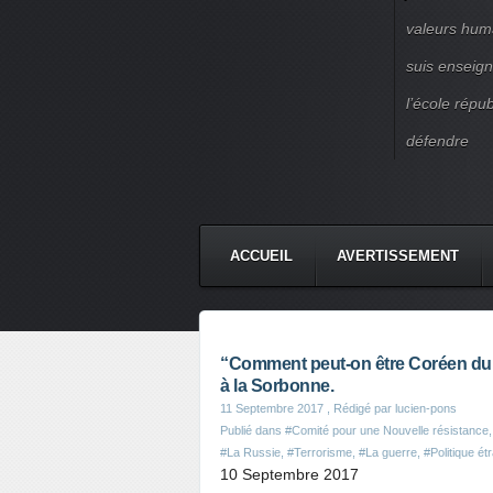
valeurs huma
suis enseigna
l’école répu
défendre
ACCUEIL
AVERTISSEMENT
“Comment peut-on être Coréen du
à la Sorbonne.
11 Septembre 2017
, Rédigé par lucien-pons
Publié dans
#Comité pour une Nouvelle résistance
#La Russie
,
#Terrorisme
,
#La guerre
,
#Politique ét
10 Septembre 2017