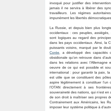
invoqué pour justifier des interventi
jamais il ne servira à libérer des syn
travailleurs. Les régimes autoritai
impunément les libertés démocratiques
La Russie, et depuis bien plus lon
occidentaux : ces peuples, assiégés, 
sont logiques au regard des principe
dans les pays occidentaux. Ainsi, la 
puissants voisins, marqué par le dou
Corée
, a développé des capacités d
obsidionale qu’on retrouve dans d’au
dans les relations avec l’Allemagne 
oeuvre de ce qui est possible et souh
international : pour garantir la paix, l
est utile que se constituent des pôle
aspire légitimement à constituer l’un 
l’OTAN directement à ses frontière
souveraineté des nations, qui n’est en 
de son droit à maîtriser ses propres d
Contrairement aux Américains, les R
imposer leur système politique à d’autr