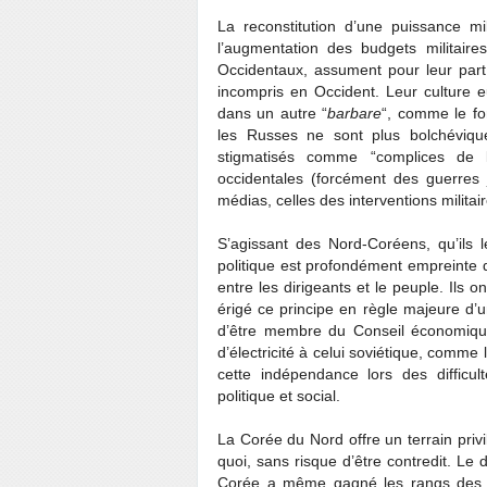
La reconstitution d’une puissance m
l’augmentation des budgets militair
Occidentaux, assument pour leur part p
incompris en Occident. Leur culture eur
dans un autre “
barbare
“, comme le fo
les Russes ne sont plus bolchévique
stigmatisés comme “complices de l
occidentales (forcément des guerres
médias, celles des interventions milita
S’agissant des Nord-Coréens, qu’ils l
politique est profondément empreinte 
entre les dirigeants et le peuple. Ils 
érigé ce principe en règle majeure d’un
d’être membre du Conseil économique
d’électricité à celui soviétique, comme 
cette indépendance lors des diffic
politique et social.
La Corée du Nord offre un terrain privi
quoi, sans risque d’être contredit. Le
Corée a même gagné les rangs des pa