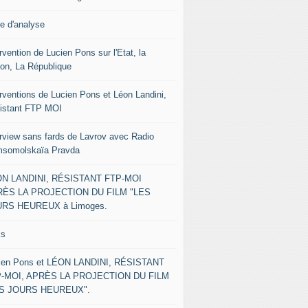
le d'analyse
rvention de Lucien Pons sur l'Etat, la
ion, La République
erventions de Lucien Pons et Léon Landini,
istant FTP MOI
erview sans fards de Lavrov avec Radio
somolskaïa Pravda
N LANDINI, RÉSISTANT FTP-MOI
ÈS LA PROJECTION DU FILM "LES
RS HEUREUX à Limoges.
ks
ien Pons et LÉON LANDINI, RÉSISTANT
-MOI, APRÈS LA PROJECTION DU FILM
ES JOURS HEUREUX".