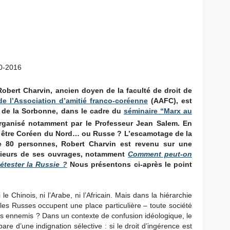
être Coréen du Nord… ou
e de Robert Charvin à la
10-2016
obert Charvin, ancien doyen de la faculté de droit de
de l’Association d’amitié franco-coréenne
(AAFC), est
e de la Sorbonne, dans le cadre du
séminaire “Marx au
organisé notamment par le Professeur Jean Salem. En
n être Coréen du Nord… ou Russe ? L’escamotage de la
e 80 personnes, Robert Charvin est revenu sur une
usieurs de ses ouvrages, notamment
Comment peut-on
détester la Russie ?
Nous
présentons ci-après le point
e Chinois, ni l’Arabe, ni l’Africain. Mais dans la hiérarchie
les Russes occupent une place particulière – toute société
des ennemis ? Dans un contexte de confusion idéologique, le
are d’une indignation sélective : si le droit d’ingérence est