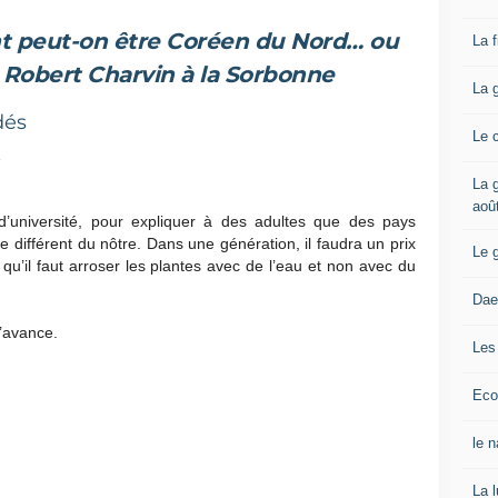
 peut-on être Coréen du Nord… ou
La 
Robert Charvin à la Sorbonne
La 
dés
Le 
1
La g
aoû
 d’université, pour expliquer à des adultes que des pays
 différent du nôtre. Dans une génération, il faudra un prix
Le 
u’il faut arroser les plantes avec de l’eau et non avec du
Dae
’avance.
Les
Eco
le 
La 