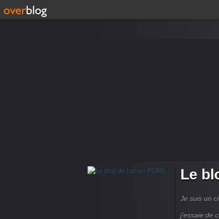
Le bl
Je suis un ci
j'essaie de 