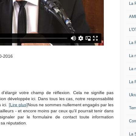
La 
AM
L'O
La 
La 
10-2016
La n
La 
d'élargir votre champ de réflexion. Cela ne signifie pas
Ukr
on développée ici. Dans tous les cas, notre responsabilité
 ici.
[Lire plus]
Nous ne sommes nullement engagés par les
Ter
ailleurs - et encore moins par ceux qu'il pourrait tenir dans
ignaler par le formulaire de contact toute information
Com
 sa réputation.
La S