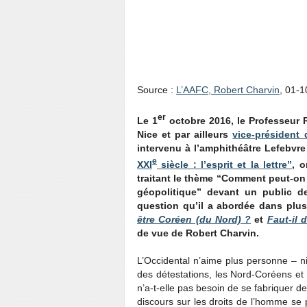
“Comment peut-on 
Russe ?” Conférenc
Sorbonne
Source :
L’AAFC, Robert Charvin
, 01-
er
Le 1
octobre 2016, le Professeur R
Nice et par ailleurs
vice-président 
intervenu à l’amphithéâtre Lefebvr
e
XXI
siècle : l’esprit et la lettre”
, 
traitant le thème “Comment peut-o
géopolitique” devant un public d
question qu’il a abordée dans pl
être Coréen (du Nord) ?
et
Faut-il 
de vue de Robert Charvin.
L’Occidental n’aime plus personne – ni l
des détestations, les Nord-Coréens et 
n’a-t-elle pas besoin de se fabriquer 
discours sur les droits de l’homme se p