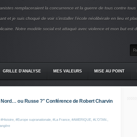
nistes remplaceraient la concurrence et la guerre de tous contre tous
nt et je suis choqué de voir s’installer l’école néolibérale en lieu et pl
blicaine. Notre modèle social est attaqué avec violence et mon but est d
GRILLE D'ANALYSE
MES VALEURS
MISE AU POINT
 Nord… ou Russe ?” Conférence de Robert Charvin
,
#Histoire
,
#Europe supranationale
,
#La France
,
#AMERIQUE
,
#L'OTAN.
,
rangère