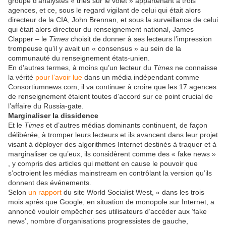
groupe d’analystes « triés sur le volet » appartenant à trois
agences, et ce, sous le regard vigilant de celui qui était alors
directeur de la CIA, John Brennan, et sous la surveillance de celui
qui était alors directeur du renseignement national, James
Clapper – le
Times
choisit de donner à ses lecteurs l’impression
trompeuse qu’il y avait un « consensus » au sein de la
communauté du renseignement états-unien.
En d’autres termes, à moins qu’un lecteur du
Times
ne connaisse
la vérité
pour l’avoir lue
dans un média indépendant comme
Consortiumnews.com, il va continuer à croire que les 17 agences
de renseignement étaient toutes d’accord sur ce point crucial de
l’affaire du Russia-gate.
Marginaliser la dissidence
Et le
Times
et d’autres médias dominants continuent, de façon
délibérée, à tromper leurs lecteurs et ils avancent dans leur projet
visant à déployer des algorithmes Internet destinés à traquer et à
marginaliser ce qu’eux, ils considèrent comme des « fake news »
, y compris des articles qui mettent en cause le pouvoir que
s’octroient les médias mainstream en contrôlant la version qu’ils
donnent des événements.
Selon
un rapport
du site World Socialist West, « dans les trois
mois après que Google, en situation de monopole sur Internet, a
annoncé vouloir empêcher ses utilisateurs d’accéder aux ‘fake
news’, nombre d’organisations progressistes de gauche,