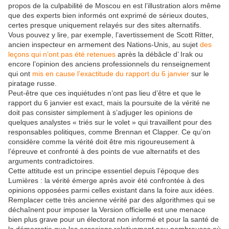
propos de la culpabilité de Moscou en est l’illustration alors même
que des experts bien informés ont exprimé de sérieux doutes,
certes presque uniquement relayés sur des sites alternatifs.
Vous pouvez y lire, par exemple, l’avertissement de Scott Ritter,
ancien inspecteur en armement des Nations-Unis, au sujet
des
leçons qui n’ont pas été retenues
après la débâcle d’ Irak ou
encore l’opinion des anciens professionnels du renseignement
qui ont
mis en cause l’exactitude du rapport du 6 janvier
sur le
piratage russe.
Peut-être que ces inquiétudes n’ont pas lieu d’être et que le
rapport du 6 janvier est exact, mais la poursuite de la vérité ne
doit pas consister simplement à s’adjuger les opinions de
quelques analystes « triés sur le volet » qui travaillent pour des
responsables politiques, comme Brennan et Clapper. Ce qu’on
considère comme la vérité doit être mis rigoureusement à
l’épreuve et confronté à des points de vue alternatifs et des
arguments contradictoires.
Cette attitude est un principe essentiel depuis l’époque des
Lumières : la vérité émerge après avoir été confrontée à des
opinions opposées parmi celles existant dans la foire aux idées.
Remplacer cette très ancienne vérité par des algorithmes qui se
déchaînent pour imposer la Version officielle est une menace
bien plus grave pour un électorat non informé et pour la santé de