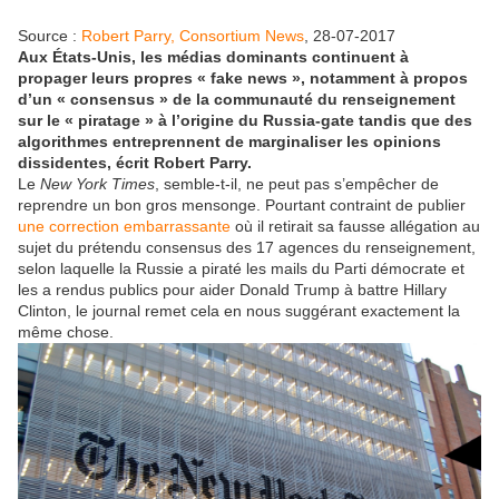
Source :
Robert Parry, Consortium News
, 28-07-2017
Aux États-Unis, les médias dominants continuent à
propager leurs propres « fake news », notamment à propos
d’un « consensus » de la communauté du renseignement
sur le « piratage » à l’origine du Russia-gate tandis que des
algorithmes entreprennent de marginaliser les opinions
dissidentes, écrit Robert Parry.
Le
New York Times
, semble-t-il, ne peut pas s’empêcher de
reprendre un bon gros mensonge. Pourtant contraint de publier
une correction embarrassante
où il retirait sa fausse allégation au
sujet du prétendu consensus des 17 agences du renseignement,
selon laquelle la Russie a piraté les mails du Parti démocrate et
les a rendus publics pour aider Donald Trump à battre Hillary
Clinton, le journal remet cela en nous suggérant exactement la
même chose.