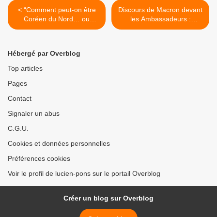
< “Comment peut-on être
Discours de Macron devant
Coréen du Nord… ou
les Ambassadeurs :
Russe ?” Conférence de
interview de Michel
Robert Charvin à la
Raimbaud >
Sorbonne.
Hébergé par Overblog
Top articles
Pages
Contact
Signaler un abus
C.G.U.
Cookies et données personnelles
Préférences cookies
Voir le profil de lucien-pons sur le portail Overblog
Créer un blog sur Overblog