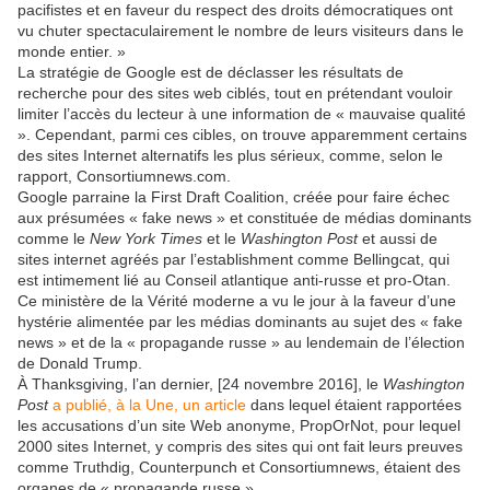
pacifistes et en faveur du respect des droits démocratiques ont
vu chuter spectaculairement le nombre de leurs visiteurs dans le
monde entier. »
La stratégie de Google est de déclasser les résultats de
recherche pour des sites web ciblés, tout en prétendant vouloir
limiter l’accès du lecteur à une information de « mauvaise qualité
». Cependant, parmi ces cibles, on trouve apparemment certains
des sites Internet alternatifs les plus sérieux, comme, selon le
rapport, Consortiumnews.com.
Google parraine la First Draft Coalition, créée pour faire échec
aux présumées « fake news » et constituée de médias dominants
comme le
New York Times
et le
Washington Post
et aussi de
sites internet agréés par l’establishment comme Bellingcat, qui
est intimement lié au Conseil atlantique anti-russe et pro-Otan.
Ce ministère de la Vérité moderne a vu le jour à la faveur d’une
hystérie alimentée par les médias dominants au sujet des « fake
news » et de la « propagande russe » au lendemain de l’élection
de Donald Trump.
À Thanksgiving, l’an dernier, [24 novembre 2016], le
Washington
Post
a publié, à la Une, un article
dans lequel étaient rapportées
les accusations d’un site Web anonyme, PropOrNot, pour lequel
2000 sites Internet, y compris des sites qui ont fait leurs preuves
comme Truthdig, Counterpunch et Consortiumnews, étaient des
organes de « propagande russe ».