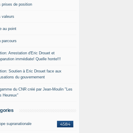
 prises de position
 valeurs
e au point
 parcours
tion: Arrestation d'Eric Drouet et
parution immédiate! Quelle honte!!!
tion: Soutien à Eric Drouet face aux
usations du gouvernement
gamme du CNR créé par Jean-Moulin "Les
rs Heureux"
gories
ope supranationale
4584