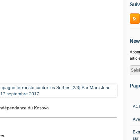
Suiv
News
Abonn
articl
Pag
AC
l’indépendance du Kosovo
Ave
Ext
es
sur