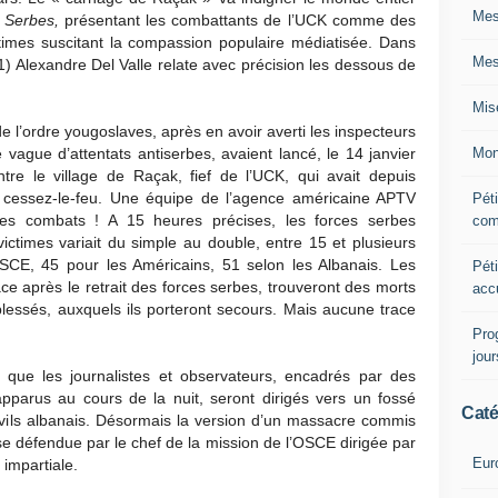
Mes
Serbes,
présentant les combattants de l’UCK comme des
ctimes suscitant la compassion populaire médiatisée. Dans
Mes
1) Alexandre Del Valle relate avec précision les dessous de
Mis
de l’ordre yougoslaves, après en avoir averti les inspecteurs
Mon
 vague d’attentats antiserbes, avaient lancé, le 14 janvier
ntre le village de Raçak, fief de l’UCK, qui avait depuis
 cessez-le-feu. Une équipe de l’agence américaine APTV
Péti
les combats ! A 15 heures précises, les forces serbes
com
victimes variait du simple au double, entre 15 et plusieurs
OSCE, 45 pour les Américains, 51 selon les Albanais. Les
Péti
ce après le retrait des forces serbes, trouveront des morts
acc
lessés, auxquels ils porteront secours. Mais aucune trace
Pro
jou
, que les journalistes et observateurs, encadrés par des
pparus au cours de la nuit, seront dirigés vers un fossé
Caté
vils albanais. Désormais la version d’un massacre commis
se défendue par le chef de la mission de l’OSCE dirigée par
Eur
 impartiale.