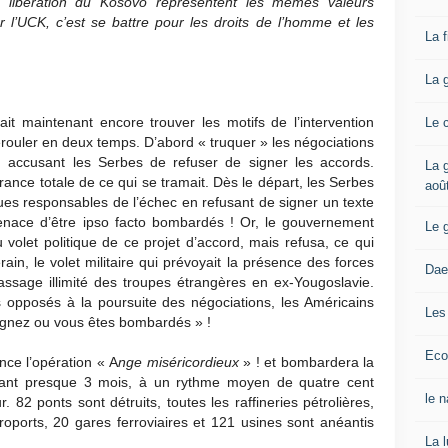
e libération du Kosovo représentent les mêmes valeurs
l’UCK, c’est se battre pour les droits de l’homme et les
La 
La 
lait maintenant encore trouver les motifs de l’intervention
Le 
 dérouler en deux temps. D’abord « truquer » les négociations
en accusant les Serbes de refuser de signer les accords.
La g
orance totale de ce qui se tramait. Dès le départ, les Serbes
aoû
ues responsables de l’échec en refusant de signer un texte
ace d’être ipso facto bombardés ! Or, le gouvernement
Le 
 volet politique de ce projet d’accord, mais refusa, ce qui
rain, le volet militaire qui prévoyait la présence des forces
Dae
assage illimité des troupes étrangères en ex-Yougoslavie.
 opposés à la poursuite des négociations, les Américains
Les
Signez ou vous êtes bombardés » !
Eco
nce l’opération « A
nge miséricordieux
» ! et bombardera la
ndant presque 3 mois, à un rythme moyen de quatre cent
le 
. 82 ponts sont détruits, toutes les raffineries pétrolières,
roports, 20 gares ferroviaires et 121 usines sont anéantis
La 