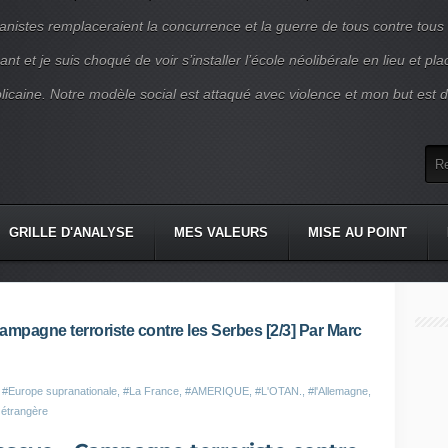
nistes remplaceraient la concurrence et la guerre de tous contre tous
nt et je suis choqué de voir s’installer l’école néolibérale en lieu et pl
blicaine. Notre modèle social est attaqué avec violence et mon but est d
GRILLE D'ANALYSE
MES VALEURS
MISE AU POINT
mpagne terroriste contre les Serbes [2/3] Par Marc
,
#Europe supranationale
,
#La France
,
#AMERIQUE
,
#L'OTAN.
,
#l'Allemagne
,
 étrangère