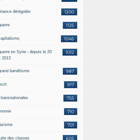
finance dérégulée
1200
guerre
1125
capitalisme;
1046
uerre en Syrie - depuis le 20
1012
t 2013
grand banditisme
987
sch
917
 transnationales
755
nomie
710
nazisme
701
lutte des classes
605