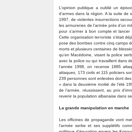
L’opinion publique a oublié un épisod
d’armes dans la région. A la suite de 
1997, de violentes insurrections secoue
les armureries de l’armée près d’un mi
pour s’armer à bon compte et lancer 
Cette organisation terroriste s’était dé
pose des bombes contre cinq camps de r
morts et plusieurs centaines de blessé
qu’en Macédoine, visant la police serbe
avec la police ou qui travaillent dans 
l’année 1998, on recense 1885 attaqu
attaques, 173 civils et 115 policiers so
239 personnes sont enlevées dont des 
« dans la deuxième moitié de l’été 199
de l’armée, réussissent, au prix d’im
revenir la population albanaise dans s
La grande manipulation en marche
Les officines de propagande vont met
l’armée serbe et ses supplétifs co
politique d’épuration envers les Koso