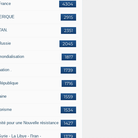
France
4304
ERIQUE
2915
TAN.
2351
Russie
2045
mondialisation
1817
ation .
1739
République
1716
aine
1559
rorisme
1534
ité pour une Nouvelle résistance
1427
yrie - La Libye - l'Iran -
1379