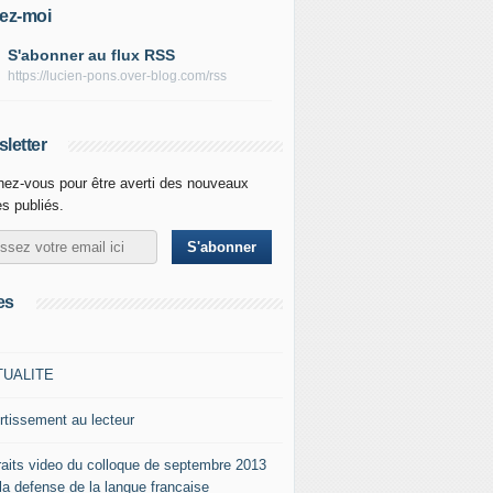
ez-moi
S'abonner au flux RSS
https://lucien-pons.over-blog.com/rss
letter
ez-vous pour être averti des nouveaux
es publiés.
es
TUALITE
rtissement au lecteur
raits video du colloque de septembre 2013
 la defense de la langue francaise