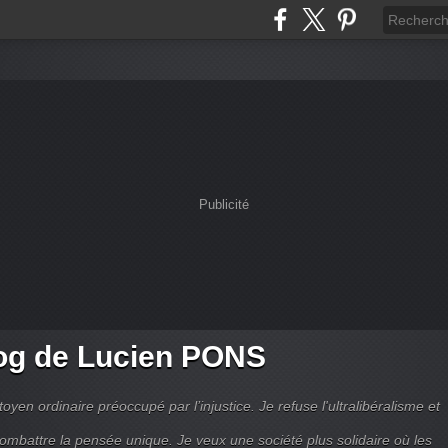
Publicité
og de Lucien PONS
toyen ordinaire préoccupé par l’injustice. Je refuse l'ultralibéralisme et
combattre la pensée unique. Je veux une société plus solidaire où les