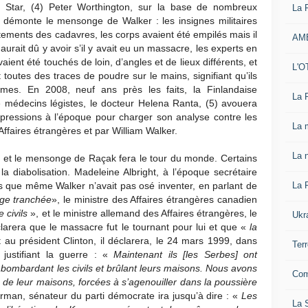
 Star, (4) Peter Worthington, sur la base de nombreux
La 
, démonte le mensonge de Walker : les insignes militaires
tements des cadavres, les corps avaient été empilés mais il
AM
aurait dû y avoir s’il y avait eu un massacre, les experts en
aient été touchés de loin, d’angles et de lieux différents, et
L'O
 toutes des traces de poudre sur le mains, signifiant qu’ils
mes. En 2008, neuf ans près les faits, la Finlandaise
La 
 médecins légistes, le docteur Helena Ranta, (5) avouera
s pressions à l’époque pour charger son analyse contre les
La 
Affaires étrangères et par William Walker.
La n
rd, et le mensonge de Raçak fera le tour du monde. Certains
a diabolisation. Madeleine Albright, à l’époque secrétaire
La 
ls que même Walker n’avait pas osé inventer, en parlant de
ge tranchée
», le ministre des Affaires étrangères canadien
 civils
», et le ministre allemand des Affaires étrangères, le
Ukr
larera que le massacre fut le tournant pour lui et que «
la
 au président Clinton, il déclarera, le 24 mars 1999, dans
Ter
 justifiant la guerre : «
Maintenant ils [les Serbes] ont
 bombardant les civils et brûlant leurs maisons. Nous avons
Com
de leur maisons, forcées à s’agenouiller dans la poussière
rman, sénateur du parti démocrate ira jusqu’à dire : «
Les
La S