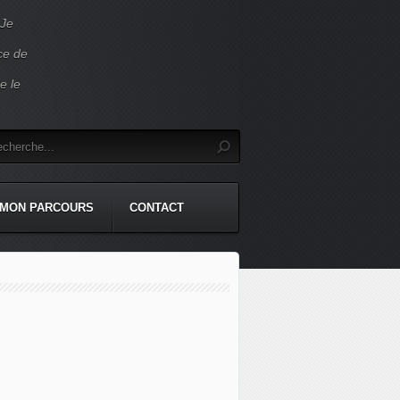
 Je
ace de
e le
MON PARCOURS
CONTACT