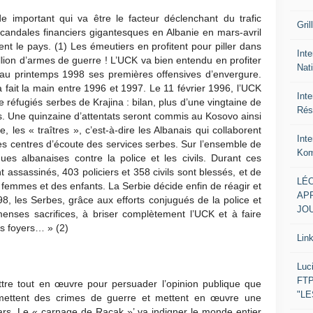
e important qui va être le facteur déclenchant du trafic
Gril
scandales financiers gigantesques en Albanie en mars-avril
nt le pays. (1) Les émeutiers en profitent pour piller dans
Inte
llion d’armes de guerre ! L’UCK va bien entendu en profiter
Nat
au printemps 1998 ses premières offensives d’envergure.
jà fait la main entre 1996 et 1997. Le 11 février 1996, l’UCK
Int
éfugiés serbes de Krajina : bilan, plus d’une vingtaine de
Rés
s. Une quinzaine d’attentats seront commis au Kosovo ainsi
, les « traîtres », c’est-à-dire les Albanais qui collaborent
Int
des centres d’écoute des services serbes. Sur l’ensemble de
Kom
es albanaises contre la police et les civils. Durant ces
nt assassinés, 403 policiers et 358 civils sont blessés, et de
LÉO
femmes et des enfants. La Serbie décide enfin de réagir et
APR
8, les Serbes, grâce aux efforts conjugués de la police et
JOU
menses sacrifices, à briser complètement l’UCK et à faire
es foyers… » (2)
Lin
Luc
FTP
tre tout en œuvre pour persuader l’opinion publique que
"L
mmettent des crimes de guerre et mettent en œuvre une
vars. Le « carnage de Raçak »’ va indigner le monde entier