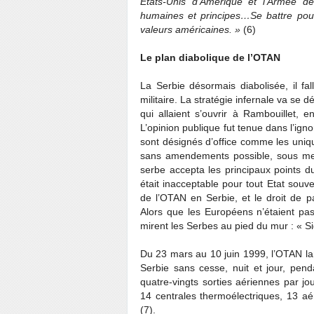
Etats-Unis d’Amérique et l’Armée d
humaines et principes…Se battre pour 
valeurs américaines. »
(6)
Le plan diabolique de l’OTAN
La Serbie désormais diabolisée, il fal
militaire. La stratégie infernale va se
qui allaient s’ouvrir à Rambouillet, 
L’opinion publique fut tenue dans l’ign
sont désignés d’office comme les uniq
sans amendements possible, sous men
serbe accepta les principaux points du
était inacceptable pour tout Etat souve
de l’OTAN en Serbie, et le droit de p
Alors que les Européens n’étaient pas
mirent les Serbes au pied du mur : « 
Du 23 mars au 10 juin 1999, l’OTAN la
Serbie sans cesse, nuit et jour, pe
quatre-vingts sorties aériennes par jour
14 centrales thermoélectriques, 13 aé
(7).