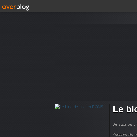
Le bl
Je suis un ci
j'essaie de 