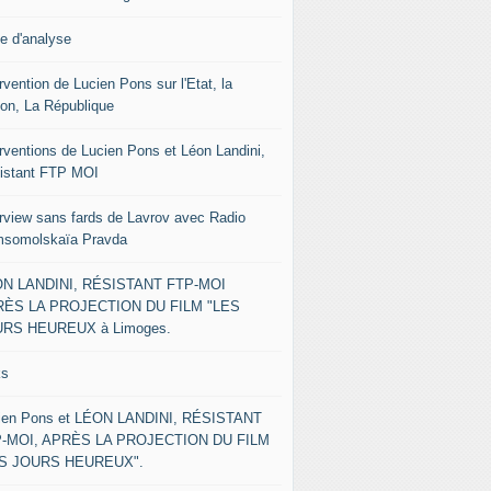
le d'analyse
rvention de Lucien Pons sur l'Etat, la
ion, La République
erventions de Lucien Pons et Léon Landini,
istant FTP MOI
erview sans fards de Lavrov avec Radio
somolskaïa Pravda
N LANDINI, RÉSISTANT FTP-MOI
ÈS LA PROJECTION DU FILM "LES
RS HEUREUX à Limoges.
ks
ien Pons et LÉON LANDINI, RÉSISTANT
-MOI, APRÈS LA PROJECTION DU FILM
ES JOURS HEUREUX".