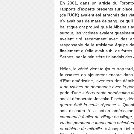
En 2001, dans un article du Toronto
rapports d’experts présents sur place
(de l’UCK) avaient été arrachés des vê
n’y avait pas de mare de sang, ce qu’il 
balistique ont prouvé que le Albanais av
surtout, les victimes avaient quasiment
avaient tiré récemment avec des ar
responsable de la troisième équipe de
finalement qu’elle avait subi de forte
Serbes, par le ministère finlandais des 
Hélas, la vérité vient toujours trop ta
faussaires en ajouteront encore dans l
d’Etat américaine, inventera des détai
«
douzaines de personnes avec la gor
parle d’une «
écœurante persécution de
social-démocrate Joschka Fischer, déc
guerre était la seule réponse »
. Quant
son discours à la nation américaine
commencé à aller de village en village,
vu des personnes innocentes enlevées 
et criblées de mitraille. »
Joseph Liebe