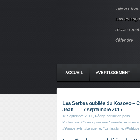
valeurs huma
suis enseigna
l’école répu
défendre
ACCUEIL
AVERTISSEMENT
Les Serbes oubliés du Kosovo – Ca
Jean — 17 septembre 2017
18 Septembre 2017
, Rédigé par lucien-pons
Publié dans
#Comité pour une Nouvelle résistance
#Yougoslavie
,
#La guerre
,
#Le fascisme
,
#Politique