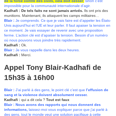
de la force contre des civils, cela doit cesser
,
sinon c’est
impossible pour la communauté internationale d’agir.
Kadhafi :
De tels faits ne sont jamais arrivés.
Ils ont pris des
munitions. Maintenant, ils attaquent les camps militaires…
Blair :
Je comprends. Ce que je vais faire est d’appeler les États-
Unis aujourd’hui et l’UE et leur parler. Il faut apaiser la tension en
ce moment. Je vais essayer de revenir avec une proposition
ferme. L’action clé est d’apaiser la tension. Besoin d’un numéro
où nous pouvons vous joindre très rapidement.
Kadhafi :
Ok.
Blair :
Je vous rappelle dans les deux heures.
Kadhafi :
Merci.
Appel Tony Blair-Kadhafi de
15h35 à 16h00
Blair :
J’ai
parlé à des gens, le point clé c’est que
l’effusion de
sang et la violence doivent absolument cesser.
Kadhafi :
qui a dit cela ?
Tout est faux
Blair :
Nous avons des rapports qui nous donnent des
informations,
laissez-moi vous expliquer parce que j’ai parlé à
des gens, tout le monde veut une solution pacifique à cette