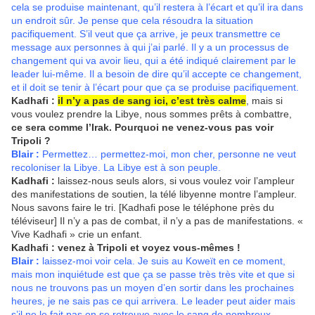
cela se produise maintenant, qu’il restera à l’écart et qu’il ira dans
un endroit sûr. Je pense que cela résoudra la situation
pacifiquement. S’il veut que ça arrive, je peux transmettre ce
message aux personnes à qui j’ai parlé. Il y a un processus de
changement qui va avoir lieu, qui a été indiqué clairement par le
leader lui-même. Il a besoin de dire qu’il accepte ce changement,
et il doit se tenir à l’écart pour que ça se produise pacifiquement.
Kadhafi :
il n’y a pas de sang ici, c’est très calme
, mais si
vous voulez prendre la Libye, nous sommes prêts à combattre,
ce sera comme l’Irak. Pourquoi ne venez-vous pas voir
Tripoli ?
Blair :
Permettez… permettez-moi, mon cher, personne ne veut
recoloniser la Libye. La Libye est à son peuple.
Kadhafi :
laissez-nous seuls alors, si vous voulez voir l’ampleur
des manifestations de soutien, la télé libyenne montre l’ampleur.
Nous savons faire le tri. [Kadhafi pose le téléphone près du
téléviseur] Il n’y a pas de combat, il n’y a pas de manifestations. «
Vive Kadhafi » crie un enfant.
Kadhafi :
venez à Tripoli et voyez vous-mêmes !
Blair :
laissez-moi voir cela. Je suis au Koweït en ce moment,
mais mon inquiétude est que ça se passe très très vite et que si
nous ne trouvons pas un moyen d’en sortir dans les prochaines
heures, je ne sais pas ce qui arrivera. Le leader peut aider mais
s’il ne le fait pas on se retrouve avec le sang de nombreux