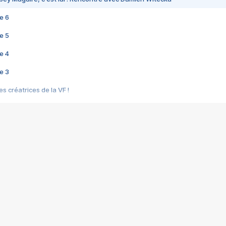
e 6
e 5
e 4
e 3
s créatrices de la VF !
e 2
e 1
e Mektoub My Love arrive enfin ! Rencontre avec Shaïn Boumedine et Sal
i : après Toni en famille
elle réalise le bouleversant Dites lui que je l'aime
ais ! Rencontre autour de Vie privée de Rebecca Zlotowski
 de Marguerite, Grave... Rencontre avec Ella Rumpf