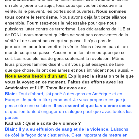
un rôle à jouer à ce sujet, tous ceux qui veulent découvrir la
vérité, ils le peuvent, les portes sont ouvertes.
Nous sommes
tous contre le terrorisme
. Nous avons déjà fait cette alliance
ensemble. Fournissez-nous le nécessaire pour que nous
puissions lutter contre ce terrorisme. Les déclarations de l’UE et
de l’ONU nous montrent qu’elles ne sont pas conscientes de la
vérité et ne savent pas ce qui se passe. Il n’y a pas de
journalistes pour transmettre la vérité. Nous n’avons pas dit au
monde ce qui se passe. Aucune manifestation ou quoi que ce
soit. Les rues pleines de gens soutenant la révolution. Même
leurs propres familles disent « s’il vous plaît essayez de faire
quelque chose, ils ont des armes et nous intimident nous aussi. »
Nous avons besoin d’un ami.
Expliquez la situation telle que
vous la voyez en ce moment. Faites des efforts avec les
Américains et l’UE. Travaillez avec eux.
Blair :
Tout d’abord, j’ai parlé à des gens en Amérique et en
Europe. Je parle à titre personnel. Je veux proposer ce que je
pense être une solution.
Il est essentiel que la violence cesse
et que l’on tente d’engager un dialogue pacifique avec toutes les
parties.
Kadhafi :
Quelle sorte de violence ?
Blair :
Il y a eu effusion de sang et de la violence.
Laissons
de côté la façon dont c’est arrivé. C’est important de mettre en