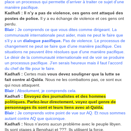
place un processus qui permette d’arriver à traiter ce sujet d’une
manière pacifique.
Kadhafi :
Il n’y a pas de violence, ces gens ont attaqué des
postes de police.
Il y a eu échange de violence et ces gens ont
perdu.
Blair :
Je comprends ce que vous dites comme dirigeant. La
communauté internationale peut aider, mais ne peut le faire que
s’il y a un
dialogue pacifique.
Pas de violence. Le processus de
changement ne peut se faire que d’une manière pacifique. Ces
situations ne peuvent être résolues que d’une manière pacifique.
Le désir de la communauté internationale est de voir se produire
un processus pacifique. J’en serais heureux mais il faut l’accord
du chef de file pour le faire.
Kadhafi :
Certes mais
vous devez souligner que la lutte se
fait contre al-Qaïda
. Nous ne les combattons pas, ce sont eux
qui nous attaquent.
Blair :
Absolument, je comprends cela.
Kadhafi :
Envoyez des journalistes et des hommes
politiques. Parlez-leur directement, voyez quel genre de
personnages ils sont et leurs liens avec al-Qaïda.
Blair :
Je comprends votre point de vue sur AQ. Et nous sommes
autant contre AQ que quiconque.
Kadhafi :
Nous n’avons aucun problème avec le peuple libyen.
Ils sont otages à Benghazi et ???. Ils utilisent la force.