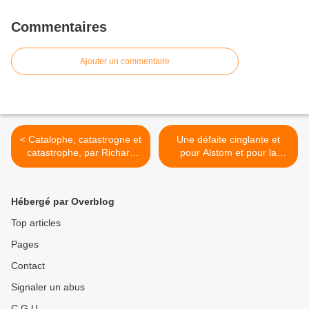
Commentaires
Ajouter un commentaire
< Catalophe, catastrogne et
Une défaite cinglante et
catastrophe, par Richard
pour Alstom et pour la
Labévière
France avalisée par Macron
>
Hébergé par Overblog
Top articles
Pages
Contact
Signaler un abus
C.G.U.