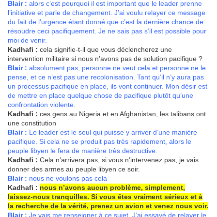
Blair :
alors c’est pourquoi il est important que le leader prenne
l’initiative et parle de changement. J’ai voulu relayer ce message
du fait de l’urgence étant donné que c’est la dernière chance de
résoudre ceci pacifiquement. Je ne sais pas s’il est possible pour
moi de venir.
Kadhafi :
cela signifie-t-il que vous déclencherez une
intervention militaire si nous n’avons pas de solution pacifique ?
Blair :
absolument pas, personne ne veut cela et personne ne le
pense, et ce n’est pas une recolonisation. Tant qu’il n’y aura pas
un processus pacifique en place, ils vont continuer. Mon désir est
de mettre en place quelque chose de pacifique plutôt qu’une
confrontation violente.
Kadhafi :
ces gens au Nigeria et en Afghanistan, les talibans ont
une constitution
Blair :
Le leader est le seul qui puisse y arriver d’une manière
pacifique. Si cela ne se produit pas très rapidement, alors le
peuple libyen le fera de manière très destructive.
Kadhafi :
Cela n’arrivera pas, si vous n’intervenez pas, je vais
donner des armes au peuple libyen ce soir.
Blair :
nous ne voulons pas cela
Kadhafi :
nous n’avons aucun problème, simplement,
laissez-nous tranquilles. Si vous êtes vraiment sérieux et à
la recherche de la vérité, prenez un avion et venez nous voir.
Blair :
Je vais me renseigner à ce sujet. J’ai essayé de relayer le