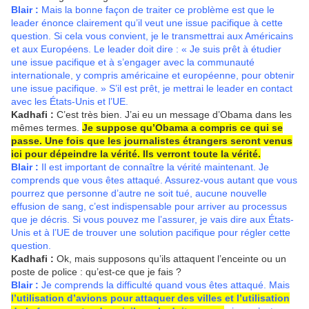
Blair :
Mais la bonne façon de traiter ce problème est que le
leader énonce clairement qu’il veut une issue pacifique à cette
question. Si cela vous convient, je le transmettrai aux Américains
et aux Européens. Le leader doit dire :
« Je suis prêt à étudier
une issue pacifique et à s’engager avec la communauté
internationale, y compris américaine et européenne, pour obtenir
une issue pacifique. »
S’il est prêt, je mettrai le leader en contact
avec les États-Unis et l’UE.
Kadhafi :
C’est très bien. J’ai eu un message d’Obama dans les
mêmes termes.
Je suppose qu’Obama a compris ce qui se
passe. Une fois que les journalistes étrangers seront venus
ici pour dépeindre la vérité. Ils verront toute la vérité.
Blair :
Il est important de connaître la vérité maintenant. Je
comprends que vous êtes attaqué. Assurez-vous autant que vous
pourrez que personne d’autre ne soit tué, aucune nouvelle
effusion de sang, c’est indispensable pour arriver au processus
que je décris. Si vous pouvez me l’assurer, je vais dire aux États-
Unis et à l’UE de trouver une solution pacifique pour régler cette
question.
Kadhafi :
Ok, mais supposons qu’ils attaquent l’enceinte ou un
poste de police : qu’est-ce que je fais ?
Blair :
Je comprends la difficulté quand vous êtes attaqué. Mais
l’utilisation d’avions pour attaquer des villes et l’utilisation