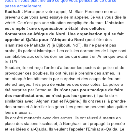
vous s’il vous plaît me dire ce que vous pensez de ce qui se
passe actuellement.
Kadhafi :
Merci pour votre appel, M. Blair. Personne ne m’a
prévenu que vous avez essayé de m’appeler. Je vais vous dire la
vérité. Ce n’est pas une situation compliquée du tout.
L’histoire
est simple : une organisation a établi des cellules
dormantes en Afrique du Nord. Une organisation qui se fait
appeler al-Qaïda pour l’Afrique du Nord
(peut-être des
islamistes de Mahada ?) [à Djibouti, NdT]. Ils ne parlent pas
arabe, ils parlent islamique. Les cellules dormantes de Libye sont
semblables aux cellules dormantes qui étaient en Amérique avant
le 11/9.
Soudain, ils ont reçu l’ordre d’attaquer les postes de police et de
provoquer ces troubles. Ils ont réussi à prendre des armes. Ils
ont attaqué les bâtiments par surprise et des coups de feu ont
été échangés. Très peu de victimes des deux côtés. La police a
été surprise par l’attaque.
Ils n’ont pas pour tactique de faire
des manifestations, ce n’est pas leur genre.
(Il parle de «
similarités avec l’Afghanistan et l’Algérie.) Ils ont réussi à prendre
des armes et à terrifier les gens. Les gens ne peuvent plus quitter
leurs maisons.
Ils ont été menacés avec des armes. Ils ont réussi à mettre en
place des stations locales et, à Benghazi, ont propagé la pensée
et les idées d’al-Qaïda. Ils veulent l’appeler l’Émirat al-Qaïda. Le