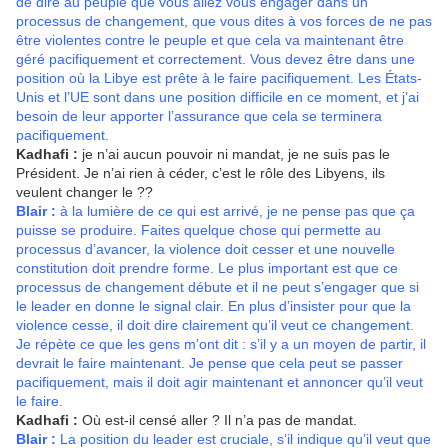
de dire au peuple que vous allez vous engager dans un
processus de changement, que vous dites à vos forces de ne pas
être violentes contre le peuple et que cela va maintenant être
géré pacifiquement et correctement. Vous devez être dans une
position où la Libye est prête à le faire pacifiquement. Les États-
Unis et l’UE sont dans une position difficile en ce moment, et j’ai
besoin de leur apporter l’assurance que cela se terminera
pacifiquement.
Kadhafi :
je n’ai aucun pouvoir ni mandat, je ne suis pas le
Président. Je n’ai rien à céder, c’est le rôle des Libyens, ils
veulent changer le ??
Blair :
à la lumière de ce qui est arrivé, je ne pense pas que ça
puisse se produire. Faites quelque chose qui permette au
processus d’avancer, la violence doit cesser et une nouvelle
constitution doit prendre forme. Le plus important est que ce
processus de changement débute et il ne peut s’engager que si
le leader en donne le signal clair. En plus d’insister pour que la
violence cesse, il doit dire clairement qu’il veut ce changement.
Je répète ce que les gens m’ont dit : s’il y a un moyen de partir, il
devrait le faire maintenant. Je pense que cela peut se passer
pacifiquement, mais il doit agir maintenant et annoncer qu’il veut
le faire.
Kadhafi :
Où est-il censé aller ? Il n’a pas de mandat.
Blair :
La position du leader est cruciale, s’il indique qu’il veut que