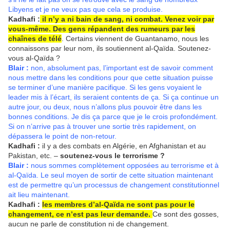
Libyens et je ne veux pas que cela se produise.
Kadhafi :
il n’y a ni bain de sang, ni combat. Venez voir par
vous-même. Des gens répandent des rumeurs par les
chaînes de télé
. Certains viennent de Guantanamo, nous les
connaissons par leur nom, ils soutiennent al-Qaïda. Soutenez-
vous al-Qaïda ?
Blair :
non, absolument pas, l’important est de savoir comment
nous mettre dans les conditions pour que cette situation puisse
se terminer d’une manière pacifique. Si les gens voyaient le
leader mis à l’écart, ils seraient contents de ça. Si ça continue un
autre jour, ou deux, nous n’allons plus pouvoir être dans les
bonnes conditions. Je dis ça parce que je le crois profondément.
Si on n’arrive pas à trouver une sortie très rapidement, on
dépassera le point de non-retour.
Kadhafi :
il y a des combats en Algérie, en Afghanistan et au
Pakistan, etc. –
soutenez-vous le terrorisme ?
Blair :
nous sommes complètement opposées au terrorisme et à
al-Qaïda. Le seul moyen de sortir de cette situation maintenant
est de permettre qu’un processus de changement constitutionnel
ait lieu maintenant.
Kadhafi :
les membres d’al-Qaïda ne sont pas pour le
changement, ce n’est pas leur demande.
Ce sont des gosses,
aucun ne parle de constitution ni de changement.