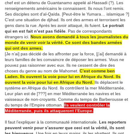
chef est un détenu de Guantanamo appelé al-Hassadi (?). Les
renseignements américains le connaissent. Ils nous l’ont remis.
Ses disciples sont d’al-Qaïda. [Peut-être le Yumara… islamique ?]
C’est une situation de djihad. Ils ont des armes et terrorisent les
gens dans la rue. Après les avoir attaqué, ils fuient.
Le portrait
qui en est fait n’est pas fidèle
. Pas de correspondants
étrangers ici.
Nous avons demandé à tous les journalistes du
monde de venir voir la vérité. Ce sont des bandes armées
qui ont des armes.
[Je n’ai] pas décidé de les affronter par la force, [j’ai] demandé à
leurs familles de les convaincre de déposer les armes. Vous ne
pouvez pas raisonner avec eux. Ils ne cessent de dire des
choses du genre au nom de Mahomet.
C’est comme ben
Laden. Ils ouvrent la voie pour lui en Afrique du Nord. Ils
ouvrent la voie pour lui en Afrique du Nord.
Ils déplacent le
système en Afrique du Nord. Ils contrôlent la mer Méditerranée.
Leur plan est de [???] en mer Méditerranée les navires et les
vaisseaux de non-croyants. Comme du temps de Barberousse et
du temps de l’Empire ottoman.
Ils veulent contrôler la
Méditerranée, puis ils attaqueront l’Europe.
Il faut l’expliquer à la communauté internationale.
Les reporters
peuvent venir pour s’assurer que ceci est la vérité, ils sont
les bienvenus
. Une fois en leurs mains, ils les abattent. Ils ont