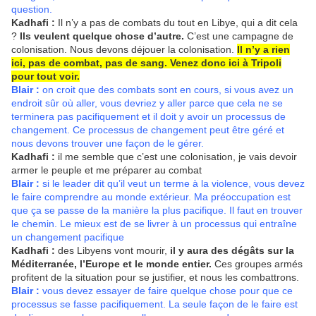
question.
Kadhafi :
Il n’y a pas de combats du tout en Libye, qui a dit cela
?
Ils veulent quelque chose d’autre.
C’est une campagne de
colonisation. Nous devons déjouer la colonisation.
Il n’y a rien
ici, pas de combat, pas de sang. Venez donc ici à Tripoli
pour tout voir.
Blair :
on croit que des combats sont en cours, si vous avez un
endroit sûr où aller, vous devriez y aller parce que cela ne se
terminera pas pacifiquement et il doit y avoir un processus de
changement. Ce processus de changement peut être géré et
nous devons trouver une façon de le gérer.
Kadhafi :
il me semble que c’est une colonisation, je vais devoir
armer le peuple et me préparer au combat
Blair :
si le leader dit qu’il veut un terme à la violence, vous devez
le faire comprendre au monde extérieur. Ma préoccupation est
que ça se passe de la manière la plus pacifique. Il faut en trouver
le chemin. Le mieux est de se livrer à un processus qui entraîne
un changement pacifique
Kadhafi :
des Libyens vont mourir,
il y aura des dégâts sur la
Méditerranée, l’Europe et le monde entier.
Ces groupes armés
profitent de la situation pour se justifier, et nous les combattrons.
Blair :
vous devez essayer de faire quelque chose pour que ce
processus se fasse pacifiquement. La seule façon de le faire est