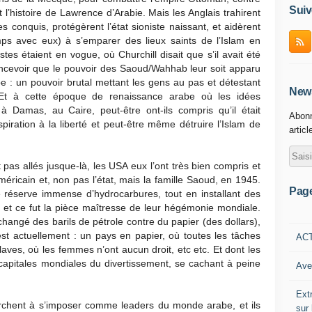
Suiv
l’histoire de Lawrence d’Arabie. Mais les Anglais trahirent
es conquis, protégèrent l’état sioniste naissant, et aidèrent
mps avec eux) à s’emparer des lieux saints de l’Islam en
es étaient en vogue, où Churchill disait que s’il avait été
 concevoir que le pouvoir des Saoud/Wahhab leur soit apparu
: un pouvoir brutal mettant les gens au pas et détestant
News
t à cette époque de renaissance arabe où les idées
à Damas, au Caire, peut-être ont-ils compris qu’il était
Abonn
aspiration à la liberté et peut-être même détruire l’Islam de
articl
pas allés jusque-là, les USA eux l’ont très bien compris et
américain et, non pas l’état, mais la famille Saoud, en 1945.
Pag
ne réserve immense d’hydrocarbures, tout en installant des
n, et ce fut la pièce maîtresse de leur hégémonie mondiale.
angé des barils de pétrole contre du papier (des dollars),
 est actuellement : un pays en papier, où toutes les tâches
AC
aves, où les femmes n’ont aucun droit, etc etc. Et dont les
 capitales mondiales du divertissement, se cachant à peine
Ave
Ext
rchent à s’imposer comme leaders du monde arabe, et ils
sur