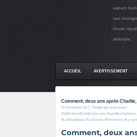
valeurs huma
suis enseigna
l’école répu
défendre
ACCUEIL
AVERTISSEMENT
Comment, deux ans après Charlie, on
25 Novembre 2017
, Rédigé par lucien-pons
Publié dans
#Comité pour une Nouvelle résistance
#La République
,
#La Russie
,
#Terrorisme
,
#La Syrie
Comment, deux ans a