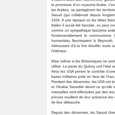
la promesse d’un royaume Arabe, c’est 
les Arabes, se partagèrent les territoir
Saoud (qui collaborait depuis longte
1924. A une époque où les idées fascist
Italien il aurait été fasciste, on peut
comme un sympathique fascisme arabe 
fondamentalement le communisme. E
humanistes fleurissaient à Beyrouth, 
intéressant d’à la fois étouffer toute 
l’intérieur.
Mais même si les Britanniques ne sont 
utilisé. Le pacte du Quincy unit l’état 
Ainsi les USA prirent le contrôle d’u
bases militaires juste en face de l’Ira
Pendant des décennies, les USA ont éch
et l’Arabie Saoudite devint ce qu’elle
manuelles sont effectuées par des escl
princes souillent de leur présence les
de leur débauche.
Depuis des décennies, les Saoud che