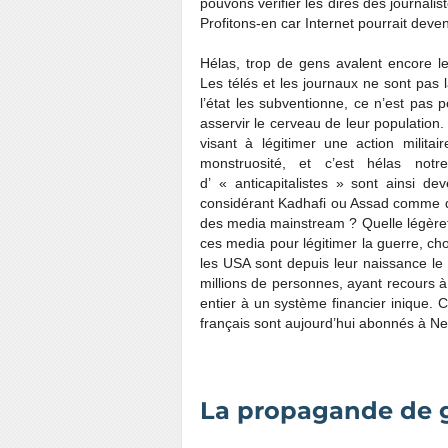
pouvons vérifier les dires des journali
Profitons-en car Internet pourrait de
Hélas, trop de gens avalent encore l
Les télés et les journaux ne sont pas là
l’état les subventionne, ce n’est pas 
asservir le cerveau de leur population
visant à légitimer une action milita
monstruosité, et c’est hélas not
d’ « anticapitalistes » sont ainsi 
considérant Kadhafi ou Assad comme de
des media mainstream ? Quelle légèret
ces media pour légitimer la guerre, c
les USA sont depuis leur naissance le 
millions de personnes, ayant recours 
entier à un système financier inique. C’
français sont aujourd’hui abonnés à Netf
La propagande de 