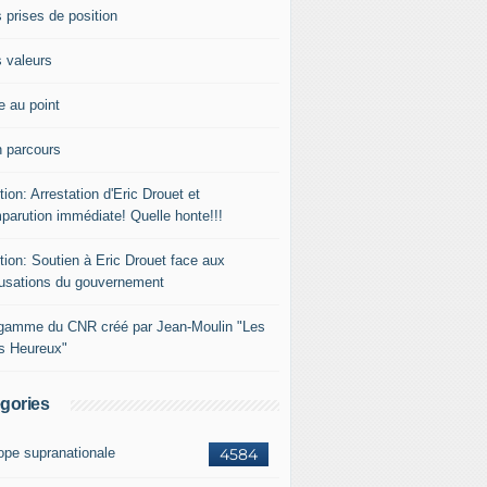
 prises de position
 valeurs
e au point
 parcours
tion: Arrestation d'Eric Drouet et
parution immédiate! Quelle honte!!!
tion: Soutien à Eric Drouet face aux
usations du gouvernement
gamme du CNR créé par Jean-Moulin "Les
rs Heureux"
gories
ope supranationale
4584