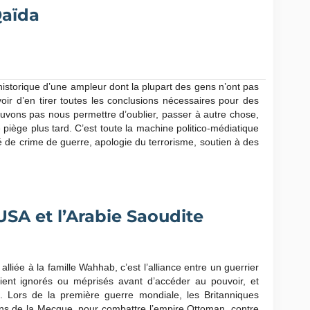
Qaïda
historique d’une ampleur dont la plupart des gens n’ont pas
oir d’en tirer toutes les conclusions nécessaires pour des
uvons pas nous permettre d’oublier, passer à autre chose,
iège plus tard. C’est toute la machine politico-médiatique
ité de crime de guerre, apologie du terrorisme, soutien à des
 USA et l’Arabie Saoudite
lliée à la famille Wahhab, c’est l’alliance entre un guerrier
ient ignorés ou méprisés avant d’accéder au pouvoir, et
n. Lors de la première guerre mondiale, les Britanniques
iens de la Mecque, pour combattre l’empire Ottoman, contre