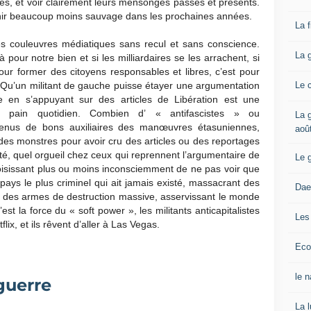
stes, et voir clairement leurs mensonges passés et présents.
venir beaucoup moins sauvage dans les prochaines années.
La 
es couleuvres médiatiques sans recul et sans conscience.
La 
 pour notre bien et si les milliardaires se les arrachent, si
pour former des citoyens responsables et libres, c’est pour
Le 
. Qu’un militant de gauche puisse étayer une argumentation
ire en s’appuyant sur des articles de Libération est une
re pain quotidien. Combien d’ « antifascistes » ou
La g
devenus de bons auxiliaires des manœuvres étasuniennes,
aoû
s monstres pour avoir cru des articles ou des reportages
é, quel orgueil chez ceux qui reprennent l’argumentaire de
Le 
hoisissant plus ou moins inconsciemment de ne pas voir que
pays le plus criminel qui ait jamais existé, massacrant des
Dae
à des armes de destruction massive, asservissant le monde
est la force du « soft power », les militants anticapitalistes
Les
lix, et ils rêvent d’aller à Las Vegas.
Eco
le 
guerre
La 