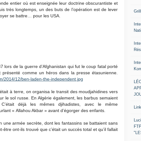
de entier où est enseignée leur doctrine obscurantiste et
uis très longtemps, un des buts de l’opération est de lever
Gril
oyer se battre… pour les USA.
Inte
Nat
Int
Rés
Int
 lors de la guerre d’Afghanistan qui fut le coup fatal porté
Kom
it présenté comme un héros dans la presse étasunienne.
com/2014/12/ben-laden-the-independent.jpg
LÉO
APR
tait à terre, on organisa le transit des moudjahidines vers
JOU
sur le sol russe. En Algérie également, les barbus semaient
. C’était déjà les mêmes djihadistes, avec le même
Lin
urlant « Allahou Akbar » avant d’égorger des enfants.
Luc
n une armée secrète, dont les fantassins se battaient sans
FTP
être ont-ils trouvé que c’était un succès total et qu’il fallait
"L