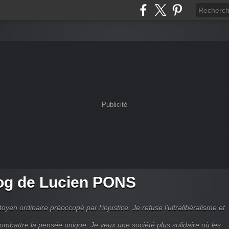
Publicité
og de Lucien PONS
toyen ordinaire préoccupé par l’injustice. Je refuse l'ultralibéralisme et
combattre la pensée unique. Je veux une société plus solidaire où les