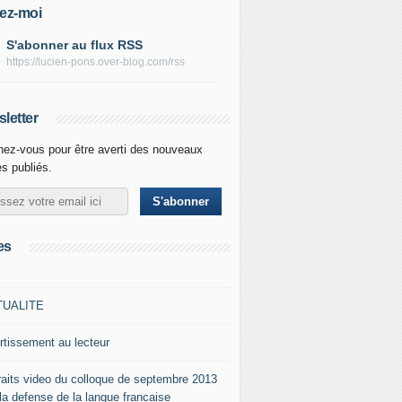
ez-moi
S'abonner au flux RSS
https://lucien-pons.over-blog.com/rss
letter
ez-vous pour être averti des nouveaux
es publiés.
es
TUALITE
rtissement au lecteur
raits video du colloque de septembre 2013
 la defense de la langue francaise