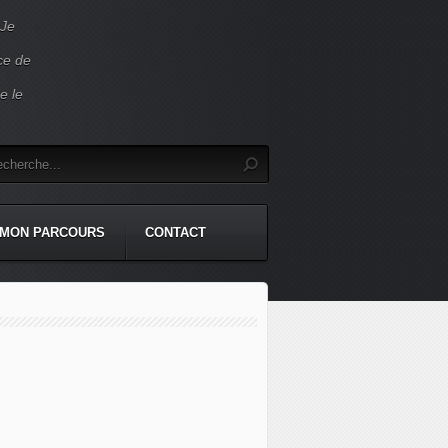
 Je
ace de
e le
MON PARCOURS
CONTACT