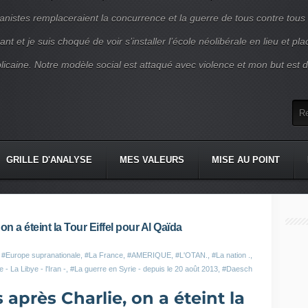
nistes remplaceraient la concurrence et la guerre de tous contre tous
nt et je suis choqué de voir s’installer l’école néolibérale en lieu et pl
blicaine. Notre modèle social est attaqué avec violence et mon but est d
GRILLE D'ANALYSE
MES VALEURS
MISE AU POINT
 a éteint la Tour Eiffel pour Al Qaïda
,
#Europe supranationale
,
#La France
,
#AMERIQUE
,
#L'OTAN.
,
#La nation .
,
 - La Libye - l'Iran -
,
#La guerre en Syrie - depuis le 20 août 2013
,
#Daesch
près Charlie, on a éteint la