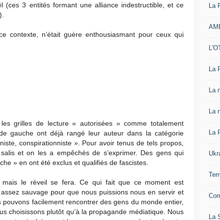
(ces 3 entités formant une alliance indestructible, et ce
La 
).
AM
ce contexte, n’était guère enthousiasmant pour ceux qui
L'O
La 
La 
La n
 les grilles de lecture « autorisées » comme totalement
La 
s de gauche ont déjà rangé leur auteur dans la catégorie
iste, conspirationniste ». Pour avoir tenus de tels propos,
 salis et on les a empêchés de s’exprimer. Des gens qui
Ukr
he » en ont été exclus et qualifiés de fascistes.
Ter
, mais le réveil se fera. Ce qui fait que ce moment est
re assez sauvage pour que nous puissions nous en servir et
Com
us pouvons facilement rencontrer des gens du monde entier,
s choisissons plutôt qu’à la propagande médiatique. Nous
La S