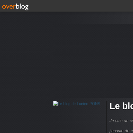
Le bl
Je suis un ci
j'essaie de 