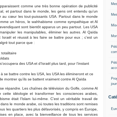
Mes
pparaissent comme une très bonne opération de publicité
al, et partout dans le monde, les gens ont entendu qu’un
Mes
per au cœur les tout-puissants USA. Partout dans le monde
omme un héros, le wahhabisme comme sympathique et Al
Mis
revendiquant sont bientôt apparus un peu partout. Les USA
 manipuler les manipulables, éliminer les autres. Al Qaïda
Mon
t Israël et réussit à les faire se battre pour eux ; c’est un
algré tout parce que :
Péti
com
totalitaire
soldats
Péti
 s’occupera des USA et d’Israël plus tard, pour l’instant
acc
 à se battre contre les USA, les USA les élimineront et ce
Pro
 montrer qu’ils se battent vraiment contre Al Qaïda
jou
à se répandre. Les chaînes de télévision du Golfe, comme Al
 cette idéologie et transformer les consciences arabes,
Caté
bisme était l’Islam lui-même. C’est un véritable travail de
e dans le monde arabe, où toutes les traditions sont remises
Eur
us les quartiers les plus défavorisés, y compris en Europe,
ises en place, avec la bienveillance de tous les services