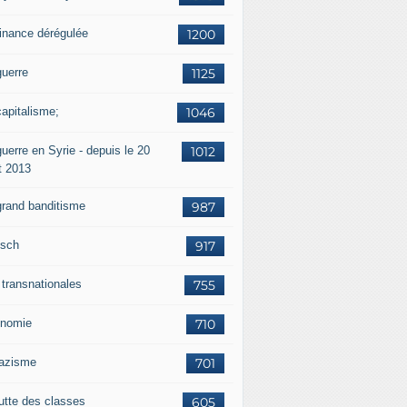
finance dérégulée
1200
guerre
1125
capitalisme;
1046
uerre en Syrie - depuis le 20
1012
t 2013
grand banditisme
987
sch
917
 transnationales
755
nomie
710
nazisme
701
lutte des classes
605