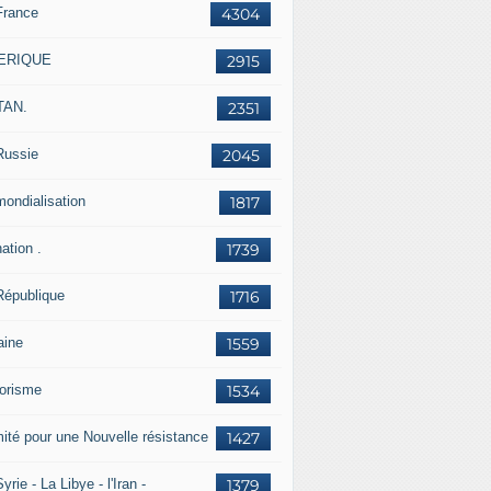
France
4304
ERIQUE
2915
TAN.
2351
Russie
2045
mondialisation
1817
ation .
1739
République
1716
aine
1559
rorisme
1534
ité pour une Nouvelle résistance
1427
yrie - La Libye - l'Iran -
1379