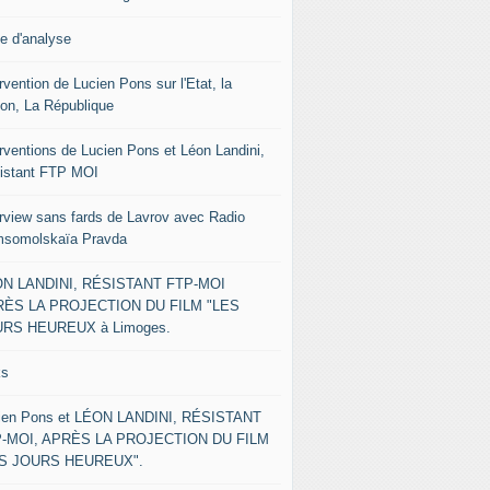
le d'analyse
rvention de Lucien Pons sur l'Etat, la
ion, La République
erventions de Lucien Pons et Léon Landini,
istant FTP MOI
erview sans fards de Lavrov avec Radio
somolskaïa Pravda
N LANDINI, RÉSISTANT FTP-MOI
ÈS LA PROJECTION DU FILM "LES
RS HEUREUX à Limoges.
ks
ien Pons et LÉON LANDINI, RÉSISTANT
-MOI, APRÈS LA PROJECTION DU FILM
ES JOURS HEUREUX".