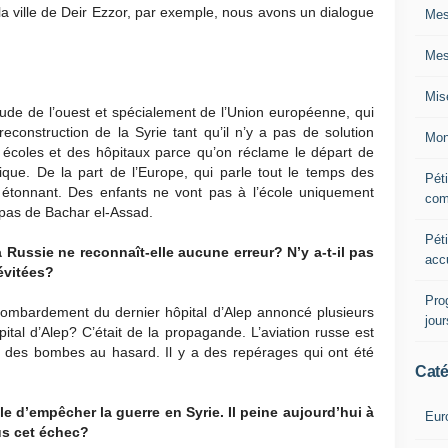
a ville de Deir Ezzor, par exemple, nous avons un dialogue
Mes
Mes
Mis
ude de l’ouest et spécialement de l’Union européenne, qui
econstruction de la Syrie tant qu’il n’y a pas de solution
Mon
s écoles et des hôpitaux parce qu’on réclame le départ de
ique. De la part de l’Europe, qui parle tout le temps des
Péti
t étonnant. Des enfants ne vont pas à l’école uniquement
com
 pas de Bachar el-Assad.
Péti
 Russie ne reconnaît-elle aucune erreur? N’y a-t-il pas
acc
évitées?
Pro
bombardement du dernier hôpital d’Alep annoncé plusieurs
jou
pital d’Alep? C’était de la propagande. L’aviation russe est
as des bombes au hasard. Il y a des repérages qui ont été
Caté
e d’empêcher la guerre en Syrie. Il peine aujourd’hui à
Eur
us cet échec?