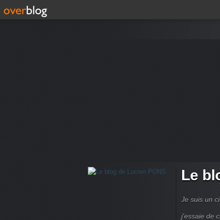
Le bl
Je suis un ci
j'essaie de 