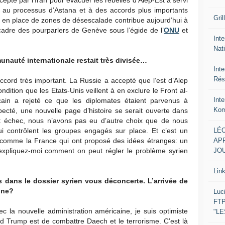
e au processus d’Astana et à des accords plus importants
Gril
e en place de zones de désescalade contribue aujourd’hui à
cadre des pourparlers de Genève sous l’égide de l’
ONU
et
Inte
Nat
nauté internationale restait très divisée…
Int
Rés
ccord très important. La Russie a accepté que l’est d’Alep
ndition que les Etats-Unis veillent à en exclure le Front al-
Int
icain a rejeté ce que les diplomates étaient parvenus à
Kom
specté, une nouvelle page d’histoire se serait ouverte dans
cet échec, nous n’avons pas eu d’autre choix que de nous
LÉO
ui contrôlent les groupes engagés sur place. Et c’est un
APR
s comme la France qui ont proposé des idées étranges: un
JOU
expliquez-moi comment on peut régler le problème syrien
Lin
 dans le dossier syrien vous déconcerte. L’arrivée de
nne?
Luc
FTP
c la nouvelle administration américaine, je suis optimiste
"L
ld Trump est de combattre Daech et le terrorisme. C’est là