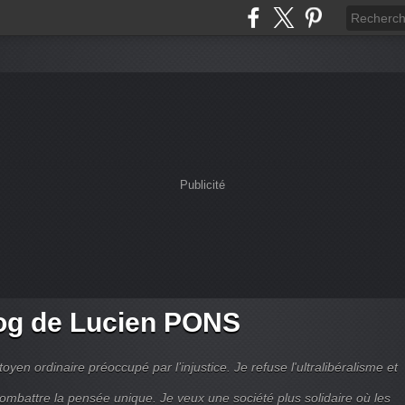
Publicité
og de Lucien PONS
toyen ordinaire préoccupé par l’injustice. Je refuse l'ultralibéralisme et
combattre la pensée unique. Je veux une société plus solidaire où les