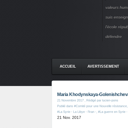
valeurs huma
suis enseigna
l’école répu
défendre
ACCUEIL
AVERTISSEMENT
Maria Khodynskaya-Golenishcheva : 
21 Novembre 2017
, Rédigé par lucien-pons
Publié dans
#Comité pour une Nouvelle résistance
#La Syrie - La Libye - l'Iran -
,
#La guerre en Syrie -
21 Nov. 2017