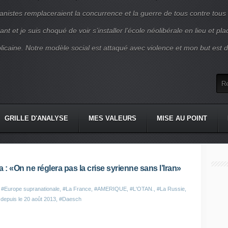
nistes remplaceraient la concurrence et la guerre de tous contre tous
nt et je suis choqué de voir s’installer l’école néolibérale en lieu et pl
blicaine. Notre modèle social est attaqué avec violence et mon but est d
GRILLE D'ANALYSE
MES VALEURS
MISE AU POINT
«On ne réglera pas la crise syrienne sans l’Iran»
,
#Europe supranationale
,
#La France
,
#AMERIQUE
,
#L'OTAN.
,
#La Russie
,
 depuis le 20 août 2013
,
#Daesch