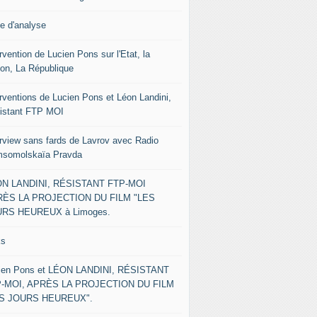
le d'analyse
rvention de Lucien Pons sur l'Etat, la
ion, La République
erventions de Lucien Pons et Léon Landini,
istant FTP MOI
erview sans fards de Lavrov avec Radio
somolskaïa Pravda
N LANDINI, RÉSISTANT FTP-MOI
ÈS LA PROJECTION DU FILM "LES
RS HEUREUX à Limoges.
ks
ien Pons et LÉON LANDINI, RÉSISTANT
-MOI, APRÈS LA PROJECTION DU FILM
ES JOURS HEUREUX".