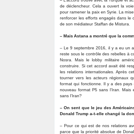
de déclencheur. Cela a ouvert la voi
pour ramener la paix en Syrie. La mis
renforcer les efforts engagés dans le 
de son médiateur Staffan de Mistura.
– Mais Astana a montré que la commu
– Le 9 septembre 2016, il y a eu un a
reste sous le contrôle des rebelles à co
Nosra. Mais le lobby militaire amér
construire. Si cet accord avait été re
les relations internationales. Après 
tourner vers les acteurs régionaux q
format qui fonctionne. Il y a des pay
nouveau format P5 sans l’Iran. Mais 
sans l’Iran?
– On sent que le jeu des Américains
Donald Trump a-t-elle changé la do
– Pour ce qui est de nos relations ave
parce que la priorité absolue de Dona