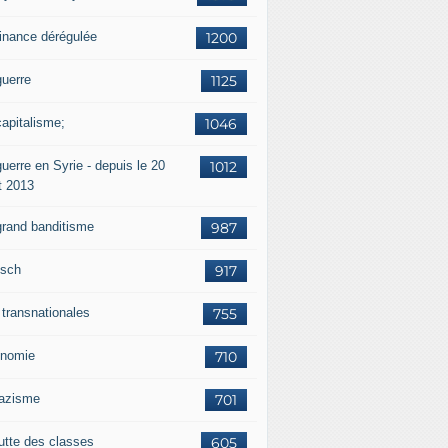
finance dérégulée
1200
guerre
1125
capitalisme;
1046
uerre en Syrie - depuis le 20
1012
t 2013
grand banditisme
987
sch
917
 transnationales
755
nomie
710
nazisme
701
lutte des classes
605