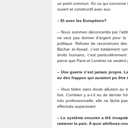
un point commun. En ce qui concerne l
ouvert et constructif avec eux.
– Et avec les Européens?
– Nous sommes déconcertés par l’attit
ne veut pas donner d’argent pour la r
politique. Refuser de reconstruire de
Bachar el-Assad, c’est totalement cyn
droits humains, c’est particulièremen
parce que Paris et Londres ne veulent
– Une guerre n’est jamais propre. La
eu des frappes qui auraient pu être 
– Vous faites sans doute allusion au 
fois. Combien y a-t-il eu de dernier hô
très professionnelle, elle ne lâche p
effectués auparavant.
– Le système onusien a été incapabl
ramener la paix. A quoi attribuez-vo