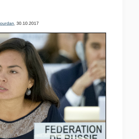
-Golenishcheva : «On ne
 syrienne sans l’Iran»
Jourdan
, 30.10.2017