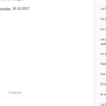
Jourdan
, 30.10.2017
La 
La 
Le 
La g
aoû
Le 
Dae
Les
Eco
Publicité
le 
La 