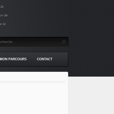
 Je
ace de
e le
MON PARCOURS
CONTACT