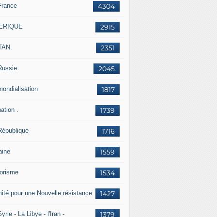
France
4304
ERIQUE
2915
TAN.
2351
Russie
2045
mondialisation
1817
ation .
1739
République
1716
aine
1559
rorisme
1534
ité pour une Nouvelle résistance
1427
yrie - La Libye - l'Iran -
1379