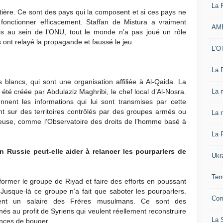
La 
tière. Ce sont des pays qui la composent et si ces pays ne
fonctionner efficacement. Staffan de Mistura a vraiment
AM
s au sein de l’ONU, tout le monde n’a pas joué un rôle
 ont relayé la propagande et faussé le jeu.
L'O
La 
lancs, qui sont une organisation affiliée à Al-Qaida. La
La 
 été créée par Abdulaziz Maghribi, le chef local d’Al-Nosra.
nent les informations qui lui sont transmises par cette
ant sur des territoires contrôlés par des groupes armés ou
La n
teuse, comme l’Observatoire des droits de l’homme basé à
La 
n Russie peut-elle aider à relancer les pourparlers de
Ukr
Ter
éformer le groupe de Riyad et faire des efforts en poussant
 Jusque-là ce groupe n’a fait que saboter les pourparlers.
Com
ent un salaire des Frères musulmans. Ce sont des
nés au profit de Syriens qui veulent réellement reconstruire
La S
ances de bouger.