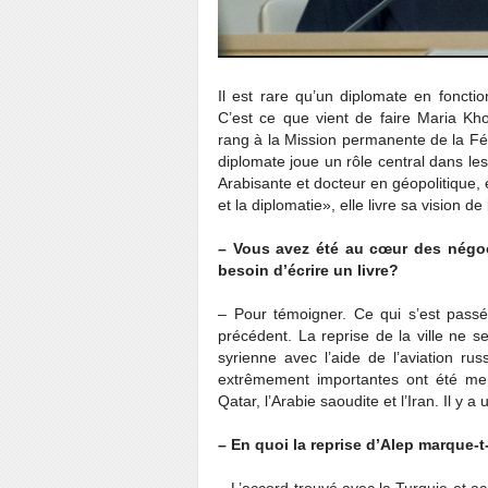
Il est rare qu’un diplomate en foncti
C’est ce que vient de faire Maria K
rang à la Mission permanente de la Fé
diplomate joue un rôle central dans les
Arabisante et docteur en géopolitique, 
et la diplomatie», elle livre sa vision d
– Vous avez été au cœur des négoc
besoin d’écrire un livre?
– Pour témoigner. Ce qui s’est passé
précédent. La reprise de la ville ne 
syrienne avec l’aide de l’aviation ru
extrêmement importantes ont été men
Qatar, l’Arabie saoudite et l’Iran. Il y a
– En quoi la reprise d’Alep marque-t
– L’accord trouvé avec la Turquie et ac