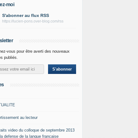
ez-moi
S'abonner au flux RSS
https://lucien-pons.over-blog.com/rss
letter
ez-vous pour être averti des nouveaux
es publiés.
es
TUALITE
rtissement au lecteur
raits video du colloque de septembre 2013
 la defense de la langue francaise