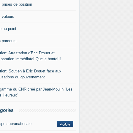
 prises de position
 valeurs
e au point
 parcours
tion: Arrestation d'Eric Drouet et
parution immédiate! Quelle honte!!!
tion: Soutien à Eric Drouet face aux
usations du gouvernement
gamme du CNR créé par Jean-Moulin "Les
rs Heureux"
gories
ope supranationale
4584