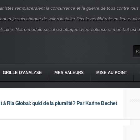
nistes remplaceraient la concurrence et la guerre de tous contre tous
nt et je suis choqué de voir s’installer l’école néolibérale en lieu et pl
blicaine. Notre modèle social est attaqué avec violence et mon but est d
GRILLE D'ANALYSE
MES VALEURS
MISE AU POINT
t à Ria Global: quid de la pluralité? Par Karine Bechet
lle résistance
,
#Europe supranationale
,
#La France
,
#La Russie
,
#Les média