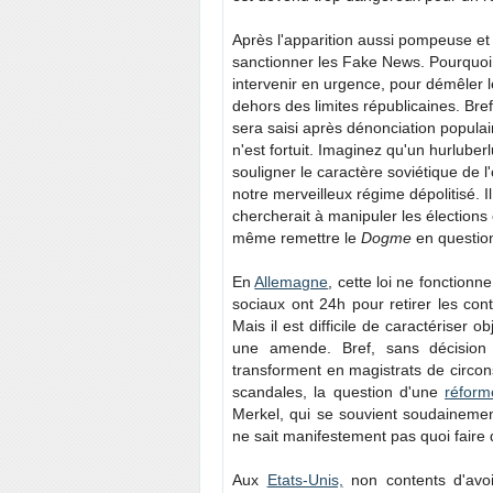
Après l'apparition aussi pompeuse et
sanctionner les Fake News. Pourquoi 
intervenir en urgence, pour démêler le
dehors des limites républicaines. Bre
sera saisi après dénonciation populai
n'est fortuit. Imaginez qu'un hurluber
souligner le caractère soviétique de l
notre merveilleux régime dépolitisé. Il
chercherait à manipuler les élections
même remettre le
Dogme
en questio
En
Allemagne
, cette loi ne fonctionn
sociaux ont 24h pour retirer les con
Mais il est difficile de caractériser o
une amende. Bref, sans décision 
transforment en magistrats de circon
scandales, la question d'une
réfor
Merkel, qui se souvient soudainement
ne sait manifestement pas quoi faire
Aux
Etats-Unis,
non contents d'avoi