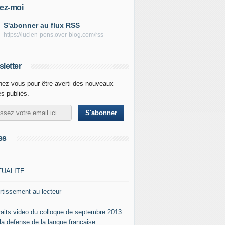
ez-moi
S'abonner au flux RSS
https://lucien-pons.over-blog.com/rss
letter
ez-vous pour être averti des nouveaux
es publiés.
es
TUALITE
rtissement au lecteur
raits video du colloque de septembre 2013
 la defense de la langue francaise