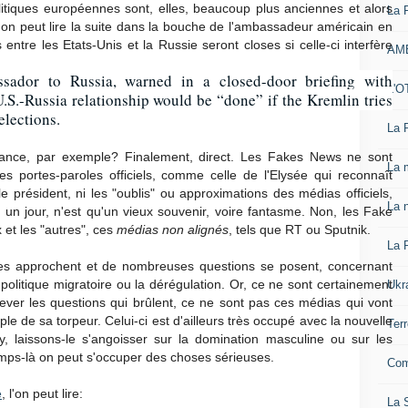
olitiques européennes sont, elles, beaucoup plus anciennes et alors
La 
l'on peut lire la suite dans la bouche de l'ambassadeur américain en
s entre les Etats-Unis et la Russie seront closes si celle-ci interfère
AM
sador to Russia, warned in a closed-door briefing with
L'O
.S.-Russia relationship would be “done” if the Kremlin tries
elections.
La 
rance, par exemple? Finalement, direct. Les Fakes News ne sont
La 
s portes-paroles officiels, comme celle de l'Elysée qui reconnaît
e président, ni les "oublis" ou approximations des médias officiels,
La n
sté un jour, n'est qu'un vieux souvenir, voire fantasme. Non, les Fake
et les "autres", ces
médias non alignés
, tels que RT ou Sputnik.
La 
es approchent et de nombreuses questions se posent, concernant
litique migratoire ou la dérégulation. Or, ce ne sont certainement
Ukr
ever les questions qui brûlent, ce ne sont pas ces médias qui vont
ple de sa torpeur. Celui-ci est d'ailleurs très occupé avec la nouvelle
Ter
y, laissons-le s'angoisser sur la domination masculine ou sur les
emps-là on peut s'occuper des choses sérieuses.
Com
e
, l'on peut lire:
La S