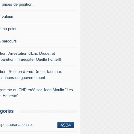
 prises de position
 valeurs
e au point
 parcours
tion: Arrestation d'Eric Drouet et
parution immédiate! Quelle honte!!!
tion: Soutien à Eric Drouet face aux
usations du gouvernement
gamme du CNR créé par Jean-Moulin "Les
rs Heureux"
gories
ope supranationale
4584