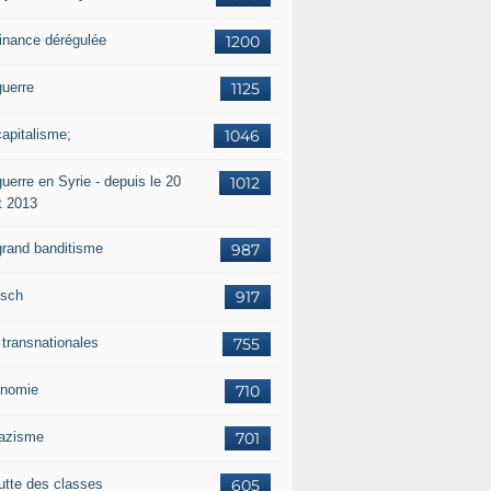
finance dérégulée
1200
guerre
1125
capitalisme;
1046
uerre en Syrie - depuis le 20
1012
t 2013
grand banditisme
987
sch
917
 transnationales
755
nomie
710
nazisme
701
lutte des classes
605