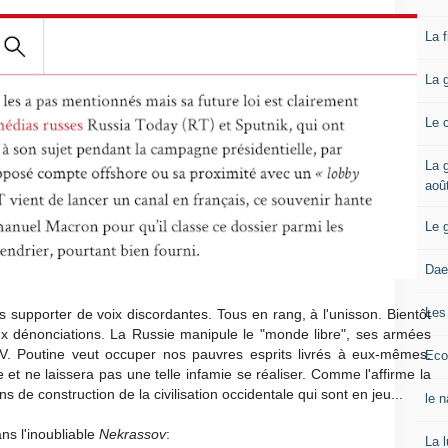
La 
La 
Le 
La g
aoû
Le 
Dae
Les
 supporter de voix discordantes. Tous en rang, à l'unisson. Bientôt
ux dénonciations. La Russie manipule le "monde libre", ses armées
 V. Poutine veut occuper nos pauvres esprits livrés à eux-mêmes.
Eco
 et ne laissera pas une telle infamie se réaliser. Comme l'affirme la
 de construction de la civilisation occidentale qui sont en jeu...
le 
ns l'inoubliable
Nekrassov
:
La 