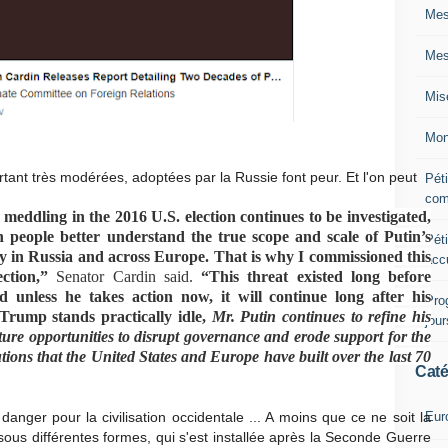
Mes
Mes
Mis
Mon
tant très modérées, adoptées par la Russie font peur. Et l'on peut
Péti
com
 meddling in the 2016 U.S. election continues to be investigated,
n people better understand the true scope and scale of Putin’s
Péti
 in Russia and across Europe. That is why I commissioned this
acc
ction,”
Senator Cardin said.
“This threat existed long before
 unless he takes action now, it will continue long after his
Pro
Trump stands practically idle,
Mr. Putin continues to refine his
jou
ure opportunities to disrupt governance and erode support for the
utions that the United States and Europe have built over the last 70
Caté
Eur
anger pour la civilisation occidentale ... A moins que ce ne soit la
ous différentes formes, qui s'est installée après la Seconde Guerre