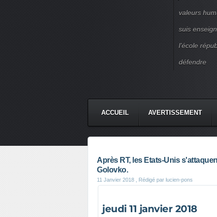
valeurs huma
suis enseigna
l’école répu
défendre
ACCUEIL
AVERTISSEMENT
Après RT, les Etats-Unis s'attaquen
Golovko.
11 Janvier 2018
, Rédigé par lucien-pons
Publié dans
#Comité pour une Nouve
jeudi 11 janvier 2018