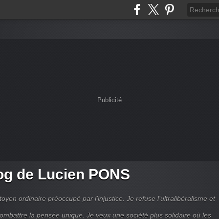
Publicité
og de Lucien PONS
toyen ordinaire préoccupé par l’injustice. Je refuse l'ultralibéralisme et
combattre la pensée unique. Je veux une société plus solidaire où les