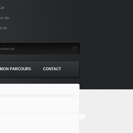
 Je
ace de
e le
MON PARCOURS
CONTACT