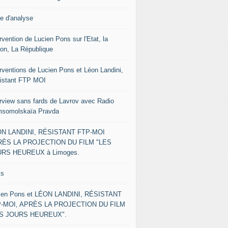
le d'analyse
rvention de Lucien Pons sur l'Etat, la
ion, La République
erventions de Lucien Pons et Léon Landini,
istant FTP MOI
erview sans fards de Lavrov avec Radio
somolskaïa Pravda
N LANDINI, RÉSISTANT FTP-MOI
ÈS LA PROJECTION DU FILM "LES
RS HEUREUX à Limoges.
ks
ien Pons et LÉON LANDINI, RÉSISTANT
-MOI, APRÈS LA PROJECTION DU FILM
ES JOURS HEUREUX".