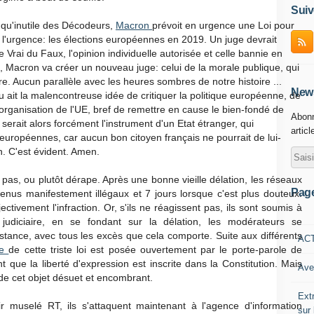
Suiv
 qu'inutile des Décodeurs,
Macron
prévoit en urgence une Loi pour
l'urgence: les élections européennes en 2019. Un juge devrait
 Vrai du Faux, l'opinion individuelle autorisée et celle bannie en
f, Macron va créer un nouveau juge: celui de la morale publique, qui
re. Aucun parallèle avec les heures sombres de notre histoire ...
News
lu ait la malencontreuse idée de critiquer la politique européenne, de
'organisation de l'UE, bref de remettre en cause le bien-fondé de
Abonn
 serait alors forcément l'instrument d'un Etat étranger, qui
articl
 européennes, car aucun bon citoyen français ne pourrait de lui-
n. C'est évident. Amen.
e pas, ou plutôt dérape. Après une bonne vieille délation, les réseaux
Pag
tenus manifestement illégaux et 7 jours lorsque c'est plus douteux.
bjectivement l'infraction. Or, s'ils ne réagissent pas, ils sont soumis à
judiciaire, en se fondant sur la délation, les modérateurs se
stance, avec tous les excès que cela comporte. Suite aux différents
AC
me
de cette triste loi est posée ouvertement par le porte-parole de
 que la liberté d'expression est inscrite dans la Constitution. Mais
Ave
 de cet objet désuet et encombrant.
Ext
r muselé RT, ils s'attaquent maintenant à l'agence d'information
sur