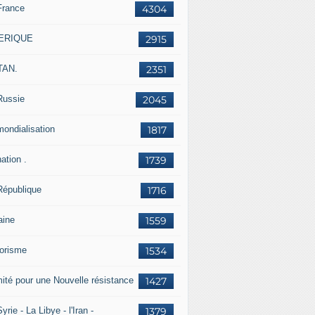
France
4304
ERIQUE
2915
TAN.
2351
Russie
2045
mondialisation
1817
ation .
1739
République
1716
aine
1559
rorisme
1534
ité pour une Nouvelle résistance
1427
yrie - La Libye - l'Iran -
1379