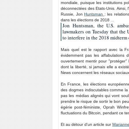
mondiale, puisque les institutions p
déconnectées des Etats-Unis. Ainsi, 
Russie, Jon
Huntsman
: les relation
dans les élections de 2018 ...
Jon Huntsman, the U.S. ambas
lawmakers on Tuesday that the U
to interfere in the 2018 midterm 
Mais quel est le rapport avec la F
évidemment pas les affabulations de
ouvertement mentir pour "protéger" l
dont la liberté, si jamais elle a exi
News concernent les réseaux sociaux 
En France, les élections européenn
des dogmes indiscutables comme la po
pas les médias alignés qui vont soul
prendre le risque de sortir le bon peu
égérie post-féministe, Oprah Winfre
fluctuations du Bitcoin, pendant ce t
Et au détour d'un article sur
Mariann