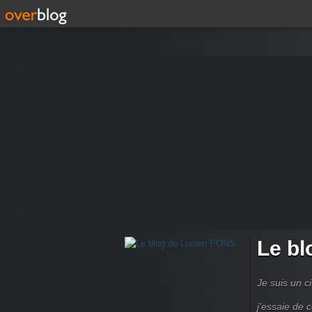
Le bl
Je suis un ci
j'essaie de 