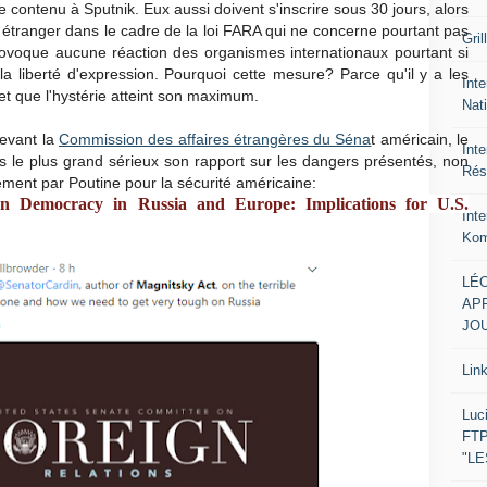
le contenu à Sputnik. Eux aussi doivent s'inscrire sous 30 jours, alors
t étranger dans le cadre de la loi FARA qui ne concerne pourtant pas
Gril
provoque aucune réaction des organismes internationaux pourtant si
la liberté d'expression. Pourquoi cette mesure? Parce qu'il y a les
Inte
 et que l'hystérie atteint son maximum.
Nat
devant la
Commission des affaires étrangères du Séna
t américain, le
Int
 le plus grand sérieux son rapport sur les dangers présentés, non
Rés
ment par Poutine pour la sécurité américaine:
on Democracy in Russia and Europe: Implications for U.S.
Int
Kom
LÉO
APR
JOU
Lin
Luc
FTP
"L