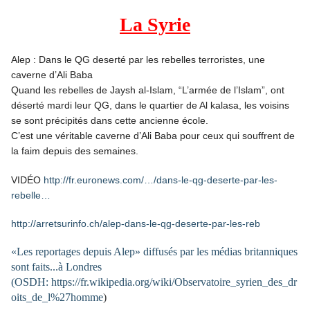
La Syrie
Alep : Dans le QG deserté par les rebelles terroristes, une
caverne d’Ali Baba
Quand les rebelles de Jaysh al-Islam, “L’armée de l’Islam”, ont
déserté mardi leur QG, dans le quartier de Al kalasa, les voisins
se sont précipités dans cette ancienne école.
C’est une véritable caverne d’Ali Baba pour ceux qui souffrent de
la faim depuis des semaines.
VIDÉO
http://fr.euronews.com/…/dans-le-qg-deserte-par-les-
rebelle…
http://arretsurinfo.ch/alep-dans-le-qg-deserte-par-les-reb
«Les reportages depuis Alep» diffusés par les médias britanniques
sont faits...à Londres
(OSDH: https://fr.wikipedia.org/wiki/Observatoire_syrien_des_dr
oits_de_l%27homme
)