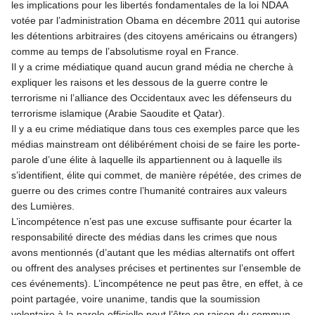
les implications pour les libertés fondamentales de la loi NDAA
votée par l’administration Obama en décembre 2011 qui autorise
les détentions arbitraires (des citoyens américains ou étrangers)
comme au temps de l’absolutisme royal en France.
Il y a crime médiatique quand aucun grand média ne cherche à
expliquer les raisons et les dessous de la guerre contre le
terrorisme ni l’alliance des Occidentaux avec les défenseurs du
terrorisme islamique (Arabie Saoudite et Qatar).
Il y a eu crime médiatique dans tous ces exemples parce que les
médias mainstream ont délibérément choisi de se faire les porte-
parole d’une élite à laquelle ils appartiennent ou à laquelle ils
s’identifient, élite qui commet, de manière répétée, des crimes de
guerre ou des crimes contre l’humanité contraires aux valeurs
des Lumières.
L’incompétence n’est pas une excuse suffisante pour écarter la
responsabilité directe des médias dans les crimes que nous
avons mentionnés (d’autant que les médias alternatifs ont offert
ou offrent des analyses précises et pertinentes sur l’ensemble de
ces événements). L’incompétence ne peut pas être, en effet, à ce
point partagée, voire unanime, tandis que la soumission
volontaire à la parole officielle peut l’être en raison du commun