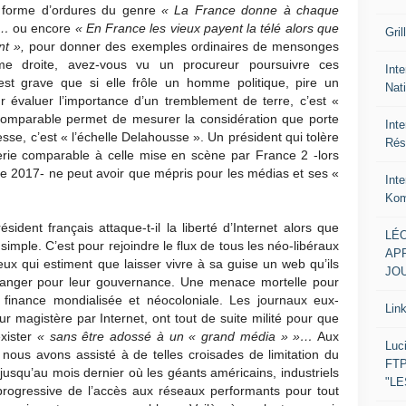
n forme d’ordures du genre
« La France donne à chaque
»…
ou encore
« En France les vieux payent la télé alors que
Gril
nt »,
pour donner des exemples ordinaires de mensonges
ême droite, avez-vous vu un procureur poursuivre ces
Inte
est grave que si elle frôle un homme politique, pire un
Nat
 évaluer l’importance d’un tremblement de terre, c’est «
 comparable permet de mesurer la considération que porte
Int
se, c’est « l’échelle Delahousse ». Un président qui tolère
Rés
rie comparable à celle mise en scène par France 2 -lors
re 2017- ne peut avoir que mépris pour les médias et ses «
Int
Kom
ident français attaque-t-il la liberté d’Internet alors que
LÉO
 simple. C’est pour rejoindre le flux de tous les néo-libéraux
APR
ux qui estiment que laisser vivre à sa guise un web qu’ils
JOU
 danger pour leur gouvernance. Une menace mortelle pour
a finance mondialisée et néocoloniale. Les journaux eux-
Lin
r magistère par Internet, ont tout de suite milité pour que
xister
« sans être adossé à un « grand média » »…
Aux
Luc
 nous avons assisté à de telles croisades de limitation du
FTP
 jusqu’au mois dernier où les géants américains, industriels
"L
progressive de l’accès aux réseaux performants pour tout