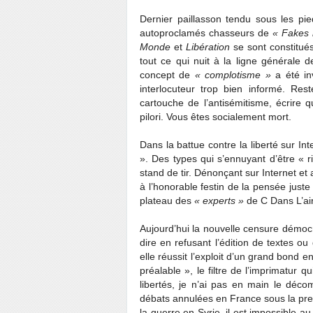
Dernier paillasson tendu sous les pie
autoproclamés chasseurs de
« Fakes 
Monde
et
Libération
se sont constitu
tout ce qui nuit à la ligne générale 
concept de
« complotisme »
a été in
interlocuteur trop bien informé. Re
cartouche de l’antisémitisme, écrir
pilori. Vous êtes socialement mort.
Dans la battue contre la liberté sur In
». Des types qui s’ennuyant d’être « 
stand de tir. Dénonçant sur Internet et 
à l’honorable festin de la pensée juste 
plateau des
« experts »
de C Dans L’air
Aujourd’hui la nouvelle censure démoc
dire en refusant l’édition de textes 
elle réussit l’exploit d’un grand bond 
préalable », le filtre de l’imprimatur 
libertés, je n’ai pas en main le déco
débats annulées en France sous la pres
la guerre en Syrie, il est impossible a