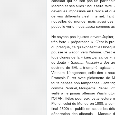
candidat qui ne soit pas un partenai
Macron et ses alliés : nous faire taire. 
devenues impossible en France et que 
de vus différents c’est Internet. Tan
nouvelles du monde, mais aussi des 
poubelle verte, nous assez sommes assez
Ne soyons pas injustes envers Jupiter, i
très forte « préparation ». C’est la pr
ou presque, ce qu’exposent les kiosque
poussé le wagon vers l’abîme. C’est e
tous clones de la
« bien pensance »,
de doute
« Saddam Hussein a des arm
doctrine de BHL a triomphé, agissant
Vietnam. L’engeance, celle des « nou
François Furet avec pichenette de M
toute pensée non tamponnée
« Atlanti
comme Perdriel, Mougeote, Plenel, Joff
veillé à ne jamais offenser Washington
l’OTAN. Hélas pour eux, cette lecture n
Plenel, celui du Monde en 1999, a co
final 2500) et publié en scoop les dét
déportation des albanais… Manque de