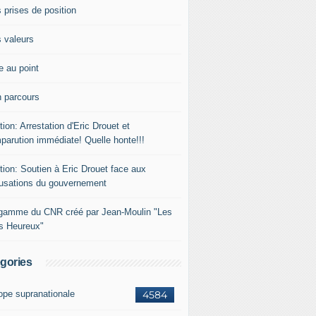
 prises de position
 valeurs
e au point
 parcours
tion: Arrestation d'Eric Drouet et
parution immédiate! Quelle honte!!!
tion: Soutien à Eric Drouet face aux
usations du gouvernement
gamme du CNR créé par Jean-Moulin "Les
rs Heureux"
gories
ope supranationale
4584