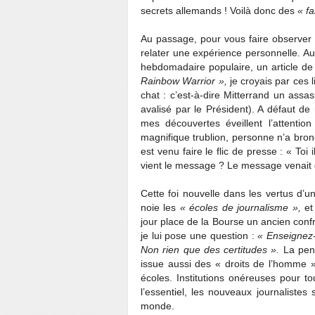
secrets allemands ! Voilà donc des
« f
Au passage, pour vous faire observer
relater une expérience personnelle. A
hebdomadaire populaire, un article d
Rainbow Warrior »,
je croyais par ces l
chat : c’est-à-dire Mitterrand un ass
avalisé par le Président). A défaut d
mes découvertes éveillent l’attenti
magnifique trublion, personne n’a bro
est venu faire le flic de presse : « Toi 
vient le message ? Le message venait
Cette foi nouvelle dans les vertus d’un
noie les
« écoles de journalisme »,
et 
jour place de la Bourse un ancien conf
je lui pose une question :
« Enseignez
Non rien que des certitudes ».
La pens
issue aussi des « droits de l’homme 
écoles. Institutions onéreuses pour to
l’essentiel, les nouveaux journalistes
monde.