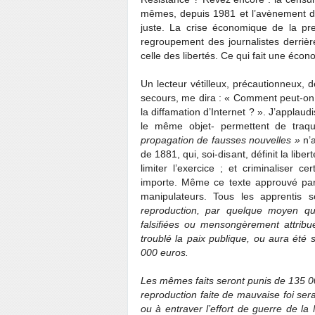
mêmes, depuis 1981 et l’avènement de
juste. La crise économique de la pr
regroupement des journalistes derriè
celle des libertés. Ce qui fait une éco
Un lecteur vétilleux, précautionneux,
secours, me dira : « Comment peut-on
la diffamation d’Internet ? ». J’applaud
le même objet- permettent de traqu
propagation de fausses nouvelles »
n’a
de 1881, qui, soi-disant, définit la libe
limiter l’exercice ; et criminaliser 
importe. Même ce texte approuvé par l
manipulateurs. Tous les apprentis s
reproduction, par quelque moyen que
falsifiées ou mensongèrement attribué
troublé la paix publique, ou aura été
000 euros.
Les mêmes faits seront punis de 135 000
reproduction faite de mauvaise foi ser
ou à entraver l’effort de guerre de la