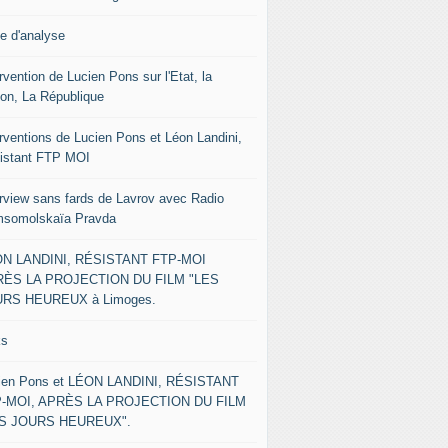
le d'analyse
rvention de Lucien Pons sur l'Etat, la
ion, La République
erventions de Lucien Pons et Léon Landini,
istant FTP MOI
erview sans fards de Lavrov avec Radio
somolskaïa Pravda
N LANDINI, RÉSISTANT FTP-MOI
ÈS LA PROJECTION DU FILM "LES
RS HEUREUX à Limoges.
ks
ien Pons et LÉON LANDINI, RÉSISTANT
-MOI, APRÈS LA PROJECTION DU FILM
ES JOURS HEUREUX".