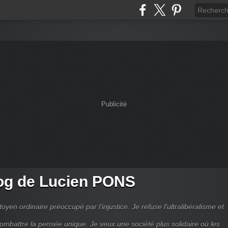
Publicité
og de Lucien PONS
toyen ordinaire préoccupé par l’injustice. Je refuse l'ultralibéralisme et
combattre la pensée unique. Je veux une société plus solidaire où les