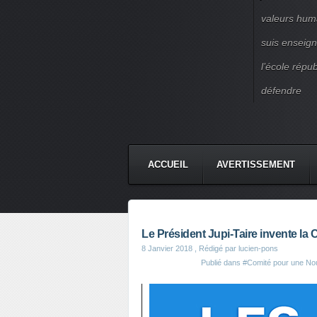
valeurs huma
suis enseigna
l’école répu
défendre
ACCUEIL
AVERTISSEMENT
Le Président Jupi-Taire invente la
8 Janvier 2018
, Rédigé par lucien-pons
Publié dans
#Comité pour une Nou