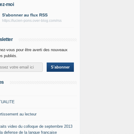
ez-moi
S'abonner au flux RSS
https://lucien-pons.over-blog.com/rss
letter
ez-vous pour être averti des nouveaux
es publiés.
es
TUALITE
rtissement au lecteur
raits video du colloque de septembre 2013
 la defense de la langue francaise