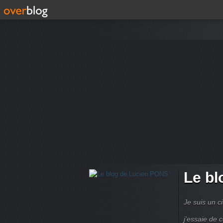
Le bl
Je suis un ci
j'essaie de 