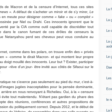
ds de Macron et de la censure d’Internet, tous ces sites
La 
news ».
A défaut de s’acheter un miroir et de s’y mirer,
Le
és en meute pour désigner comme
« fake »
ou
« complot »
La 
dessinée par Niel ou Drahi. Ces innocents ignorent que le
venté par la CIA comme outil capable de discréditer tout
Le 
ste dans le canon fumant de ces drôles de censeurs la
e que Netanyahou perd ses cheveux peut vous conduire au
La g
aoû
ternet, comme dans les polars, on trouve enfin des « privés
Le 
rien » -comme le dirait Macron- et qui montent leur propre
au doigt mouillé des innocents. Leur but ? Exister, participer
pour -rêve d’un jour- être invité aux côtés de Sifaoui sur le
Dae
.
Les
ratique ne s’exerce pas seulement au pied du mur, c’est-à-
ou d’images jugées inacceptables pour la pensée dominante,
Eco
en arrière en nous renvoyant à Richelieu. Oui, à la « censure
qui évite tout malentendu. N’étant pas gardien du phare des
le 
mpte des réunions, conférences et autres propositions de
sion du politiquement correct. Depuis 2012, et le début de
La 
u pays de Voltaire, de rassembler dans une salle ouverte au