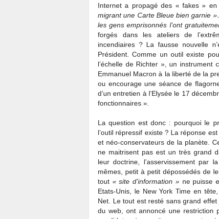
Internet a propagé des « fakes » e
migrant une Carte Bleue bien garnie 
les gens emprisonnés l’ont gratuiteme
forgés dans les ateliers de l’extr
incendiaires ? La fausse nouvelle n’
Président. Comme un outil existe pour
l’échelle de Richter », un instrument
Emmanuel Macron à la liberté de la pres
ou encourage une séance de flagorne
d’un entretien à l’Elysée le 17 décemb
fonctionnaires ».
La question est donc : pourquoi le prés
l’outil répressif existe ? La réponse est
et néo-conservateurs de la planète. Ce
ne maitrisent pas est un très grand
leur doctrine, l’asservissement par l
mêmes, petit à petit dépossédés de leu
tout
« site d’information »
ne puisse e
Etats-Unis, le New York Time en tête,
Net. Le tout est resté sans grand effet
du web, ont annoncé une restriction 