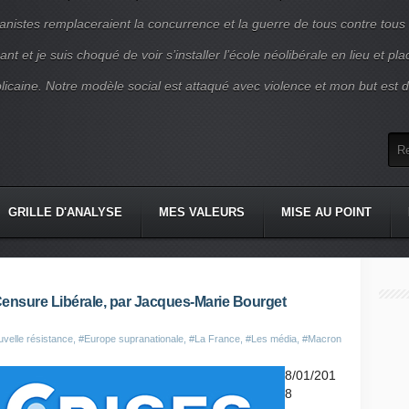
nistes remplaceraient la concurrence et la guerre de tous contre tous
nt et je suis choqué de voir s’installer l’école néolibérale en lieu et pl
blicaine. Notre modèle social est attaqué avec violence et mon but est d
GRILLE D'ANALYSE
MES VALEURS
MISE AU POINT
 Censure Libérale, par Jacques-Marie Bourget
velle résistance
,
#Europe supranationale
,
#La France
,
#Les média
,
#Macron
8/01/201
8