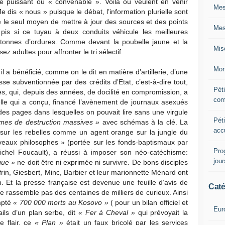
re puissant ou « convenable ». Voilà où veulent en venir
Mes
Je dis « nous » puisque le débat, l’information plurielle sont
le seul moyen de mettre à jour des sources et des points
Mes
t pis si ce tuyau à deux conduits véhicule les meilleures
tonnes d’ordures. Comme devant la poubelle jaune et la
Mis
 adultes pour affronter le tri sélectif.
Mon
l a bénéficié, comme on le dit en matière d’artillerie, d’une
esse subventionnée par des crédits d’Etat, c’est-à-dire tout,
Péti
s, qui, depuis des années, de docilité en compromission, a
com
lle qui a conçu, financé l’avènement de journaux asexués
des pages dans lesquelles on pouvait lire sans une virgule
Péti
es de destruction massives »
avec schémas à la clé. La
acc
 sur les rebelles comme un agent orange sur la jungle du
veaux philosophes » (portée sur les fonds-baptismaux par
Pro
ichel Foucault), a réussi à imposer son néo-catéchisme:
jou
que »
ne doit être ni exprimée ni survivre. De bons disciples
rin, Giesbert, Minc, Barbier et leur marionnette Ménard ont
. Et la presse française est devenue une feuille d’avis de
Caté
e rassemble pas des centaines de milliers de curieux. Ainsi
mpté
« 700 000 morts au
Kosovo »
( pour un bilan officiel et
Eur
ails d’un plan serbe, dit
« Fer à Cheval »
qui prévoyait la
 flair, ce
« Plan »
était un faux bricolé par les services