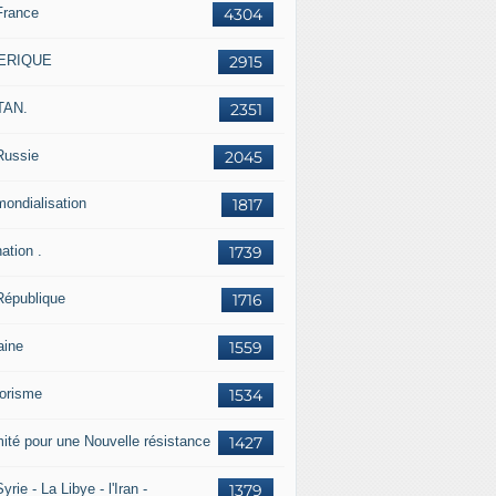
France
4304
ERIQUE
2915
TAN.
2351
Russie
2045
mondialisation
1817
ation .
1739
République
1716
aine
1559
rorisme
1534
ité pour une Nouvelle résistance
1427
yrie - La Libye - l'Iran -
1379