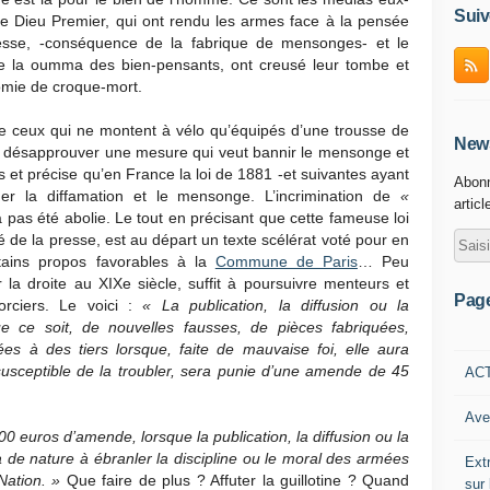
Suiv
 Dieu Premier, qui ont rendu les armes face à la pensée
esse, -conséquence de la fabrique de mensonges- et le
re la oumma des bien-pensants, ont creusé leur tombe et
nomie de croque-mort.
 de ceux qui ne montent à vélo qu’équipés d’une trousse de
News
 désapprouver une mesure qui veut bannir le mensonge et
is et précise qu’en France la loi de 1881 -et suivantes ayant
Abonn
er la diffamation et le mensonge. L’incrimination de
«
articl
 pas été abolie. Le tout en précisant que cette fameuse loi
rté de la presse, est au départ un texte scélérat voté pour en
certains propos favorables à la
Commune de Paris
… Peu
a droite au XIXe siècle, suffit à poursuivre menteurs et
Pag
orciers. Le voici :
« La publication, la diffusion ou la
 ce soit, de nouvelles fausses, de pièces fabriquées,
es à des tiers lorsque, faite de mauvaise foi, elle aura
 susceptible de la troubler, sera punie d’une amende de 45
AC
Ave
 euros d’amende, lorsque la publication, la diffusion ou la
a de nature à ébranler la discipline ou le moral des armées
Ext
 Nation. »
Que faire de plus ? Affuter la guillotine ? Quand
sur