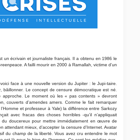
Le
Prés
i-Taire invente la Censure
es-Marie Bourget
st un écrivain et journaliste français. Il a obtenu en 1986 le
 Greenpeace. A failli mourir en 2000 à Ramallah, victime d’un
ci face à une nouvelle version du Jupiter : le Jupi-taire.
er, bâillonner. Le concept de censure démocratique est né.
ce approche. Le moment où les « pas contents » devront
rison, couverts d’amendes amers. Comme le fait remarquer
de l’Homme et professeur à Yale) la différence entre Sarkozy
ait avec fracas des choses horribles -qu’il n’appliquait
me du doucereux pour mettre immédiatement en œuvre de
en attendant mieux, d’accepter la censure d’Internet. Avatar
if du champ de la liberté. Vous avez cru entendre le mot
e est là pour le bien de l’homme. Ce sont les médias eux-