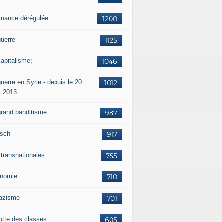
finance dérégulée
1200
guerre
1125
capitalisme;
1046
uerre en Syrie - depuis le 20
1012
t 2013
grand banditisme
987
sch
917
 transnationales
755
nomie
710
nazisme
701
lutte des classes
605