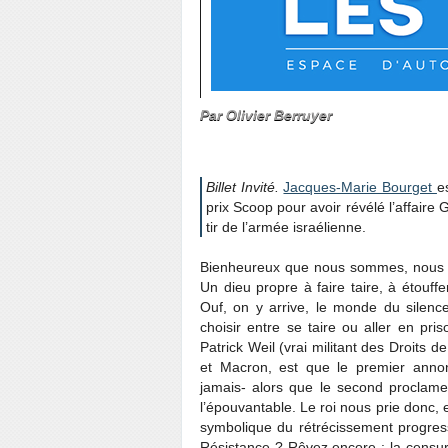
ident Jup
Par Olivier Berruyer
Libérale, par Jacqu
Billet Invité.
Jacques-Marie Bourget
e
prix Scoop pour avoir révélé l’affaire
tir de l’armée israélienne.
Bienheureux que nous sommes, nous voi
Un dieu propre à faire taire, à étouff
Ouf, on y arrive, le monde du silen
choisir entre se taire ou aller en p
Patrick Weil (vrai militant des Droits 
et Macron, est que le premier annonç
jamais- alors que le second procla
l’épouvantable. Le roi nous prie donc, 
symbolique du rétrécissement progress
Résistance ? Rêvez encore : la censur