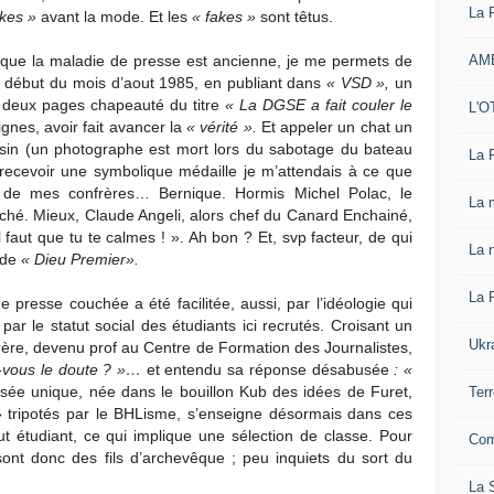
La 
akes »
avant la mode. Et les
« fakes »
sont têtus.
AM
 que la maladie de presse est ancienne, je me permets de
u début du mois d’aout 1985, en publiant dans
« VSD »,
un
e deux pages chapeauté du titre
« La DGSE a fait couler le
L'O
ignes, avoir fait avancer la
« vérité ».
Et appeler un chat un
assin (un photographe est mort lors du sabotage du bateau
La 
e recevoir une symbolique médaille je m’attendais à ce que
on de mes confrères… Bernique. Hormis Michel Polac, le
La 
nché. Mieux, Claude Angeli, alors chef du Canard Enchainé,
il faut que tu te calmes ! ». Ah bon ? Et, svp facteur, de qui
La n
 de
« Dieu Premier».
La 
e presse couchée a été facilitée, aussi, par l’idéologie qui
par le statut social des étudiants ici recrutés. Croisant un
Ukr
rère, devenu prof au Centre de Formation des Journalistes,
-vous le doute ? »…
et entendu sa réponse désabusée
: «
ée unique, née dans le bouillon Kub des idées de Furet,
Ter
» tripotés par le BHLisme, s’enseigne désormais dans ces
ut étudiant, ce qui implique une sélection de classe. Pour
Com
 sont donc des fils d’archevêque ; peu inquiets du sort du
La S