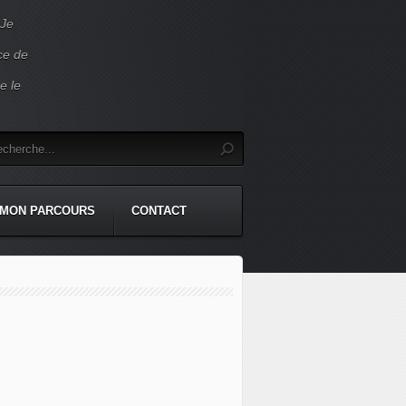
 Je
ace de
e le
MON PARCOURS
CONTACT