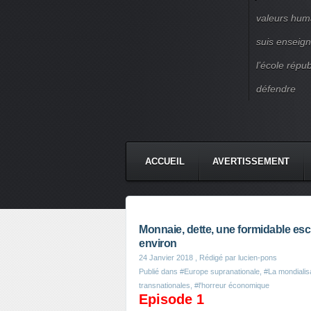
valeurs huma
suis enseigna
l’école répu
défendre
ACCUEIL
AVERTISSEMENT
Monnaie, dette, une formidable esc
environ
24 Janvier 2018
, Rédigé par lucien-pons
Publié dans
#Europe supranationale
,
#La mondialis
transnationales
,
#l'horreur économique
Episode 1