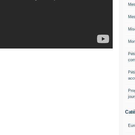
Mes
Mes
Mis
Mon
Péti
com
Péti
acc
Pro
jou
Caté
Eur