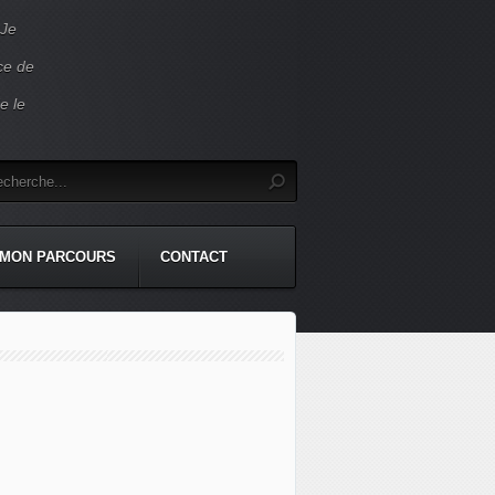
 Je
ace de
e le
MON PARCOURS
CONTACT