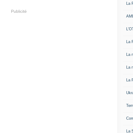
La 
Publicité
AM
L'O
La 
La 
La n
La 
Ukr
Ter
Com
La S