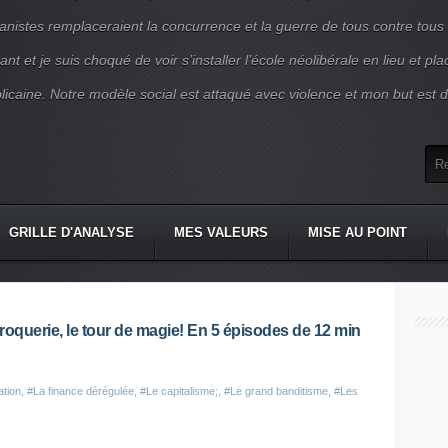
nistes remplaceraient la concurrence et la guerre de tous contre tous
nt et je suis choqué de voir s’installer l’école néolibérale en lieu et pl
blicaine. Notre modèle social est attaqué avec violence et mon but est d
GRILLE D'ANALYSE
MES VALEURS
MISE AU POINT
roquerie, le tour de magie! En 5 épisodes de 12 min
ation
,
#La finance dérégulée
,
#Le capitalisme;
,
#Le grand banditisme
,
#Les