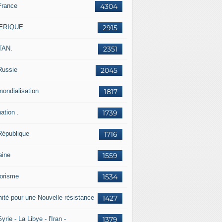
France
4304
ERIQUE
2915
TAN.
2351
Russie
2045
mondialisation
1817
ation .
1739
République
1716
aine
1559
rorisme
1534
ité pour une Nouvelle résistance
1427
yrie - La Libye - l'Iran -
1379