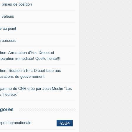
 prises de position
 valeurs
e au point
 parcours
tion: Arrestation d'Eric Drouet et
parution immédiate! Quelle honte!!!
tion: Soutien à Eric Drouet face aux
usations du gouvernement
gamme du CNR créé par Jean-Moulin "Les
rs Heureux"
gories
ope supranationale
4584