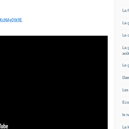
La 
sXcNAy0tk9E
La 
Le 
La g
aoû
Le 
Dae
Les
Eco
le 
La 