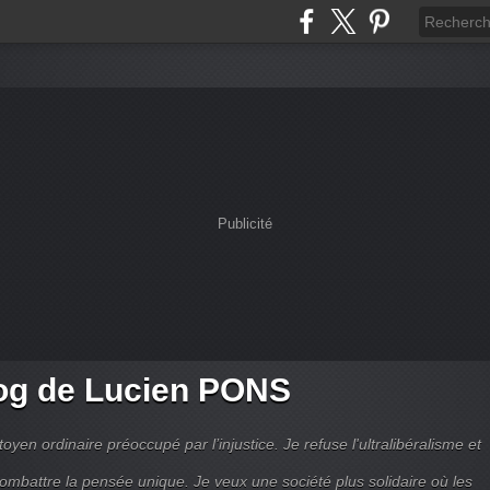
Publicité
og de Lucien PONS
toyen ordinaire préoccupé par l’injustice. Je refuse l'ultralibéralisme et
combattre la pensée unique. Je veux une société plus solidaire où les