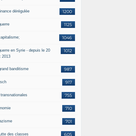
finance dérégulée
1200
guerre
1125
capitalisme;
1046
uerre en Syrie - depuis le 20
1012
t 2013
grand banditisme
987
sch
917
 transnationales
755
nomie
710
nazisme
701
lutte des classes
605