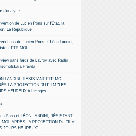
le d'analyse
rvention de Lucien Pons sur l'Etat, la
ion, La République
erventions de Lucien Pons et Léon Landini,
istant FTP MOI
erview sans fards de Lavrov avec Radio
somolskaïa Pravda
N LANDINI, RÉSISTANT FTP-MOI
ÈS LA PROJECTION DU FILM "LES
RS HEUREUX à Limoges.
ks
ien Pons et LÉON LANDINI, RÉSISTANT
-MOI, APRÈS LA PROJECTION DU FILM
ES JOURS HEUREUX".