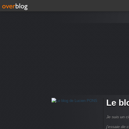
Le bl
Je suis un ci
j'essaie de 