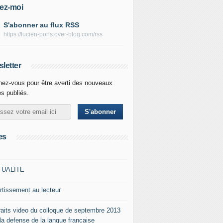
ez-moi
S'abonner au flux RSS
https://lucien-pons.over-blog.com/rss
letter
ez-vous pour être averti des nouveaux
es publiés.
es
TUALITE
rtissement au lecteur
raits video du colloque de septembre 2013
 la defense de la langue francaise