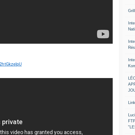
Gril
Inte
Nat
Int
Rés
Int
2htGkzeIpU
Kom
LÉO
APR
JOU
Lin
Luc
FTP
"L