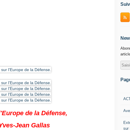
Suiv
News
Abonn
articl
Pag
AC
Ave
l'Europe de la Défense,
Ext
Yves-Jean Gallas
sur