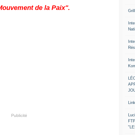
Mouvement de la Paix".
Gril
Inte
Nat
Int
Rés
Int
Kom
LÉO
APR
JOU
Lin
Luc
Publicité
FTP
"L