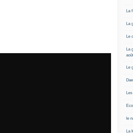
La 
La 
Le 
La g
aoû
Le 
Dae
Les
Eco
le 
La 