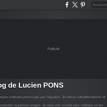
Publicité
og de Lucien PONS
toyen ordinaire préoccupé par l’injustice. Je refuse l'ultralibéralisme et
combattre la pensée unique. Je veux une société plus solidaire où les