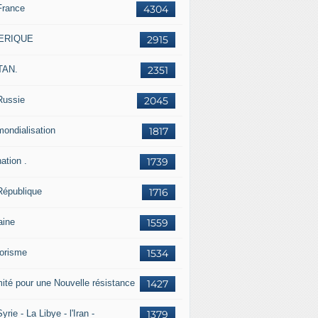
France
4304
ERIQUE
2915
TAN.
2351
Russie
2045
mondialisation
1817
ation .
1739
République
1716
aine
1559
rorisme
1534
ité pour une Nouvelle résistance
1427
yrie - La Libye - l'Iran -
1379