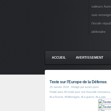
valeurs huma
suis enseigna
l’école répu
défendre
ACCUEIL
AVERTISSEMENT
Texte sur l'Europe de la Défense.
29 Janvier 2018
, Rédigé par lucien-pons
Publié dans
#Comité pour une Nouvelle résistance
#La Russie
,
#l'Allemagne
,
#La guerre
,
#La paix