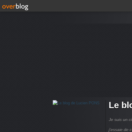
Le bl
Je suis un ci
j'essaie de 