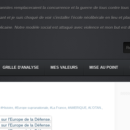
nistes remplaceraient la concurrence et la guerre de tous contre tous
nt et je suis choqué de voir s’installer l’école néolibérale en lieu et pl
blicaine. Notre modèle social est attaqué avec violence et mon but est d
GRILLE D'ANALYSE
MES VALEURS
MISE AU POINT
,
#Histoire
,
#Europe supranationale
,
#La France
,
#AMERIQUE
,
#L'OTAN.
,