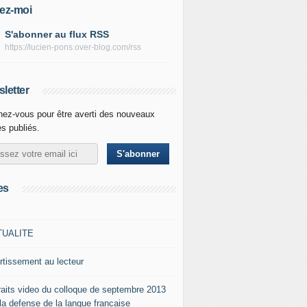
ez-moi
S'abonner au flux RSS
https://lucien-pons.over-blog.com/rss
letter
ez-vous pour être averti des nouveaux
es publiés.
es
TUALITE
rtissement au lecteur
raits video du colloque de septembre 2013
 la defense de la langue francaise