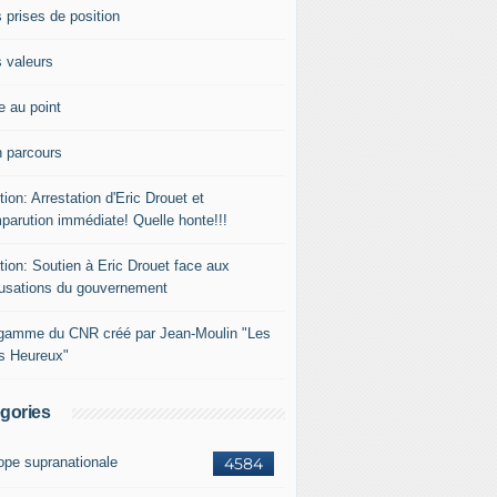
 prises de position
 valeurs
e au point
 parcours
tion: Arrestation d'Eric Drouet et
parution immédiate! Quelle honte!!!
tion: Soutien à Eric Drouet face aux
usations du gouvernement
gamme du CNR créé par Jean-Moulin "Les
rs Heureux"
gories
ope supranationale
4584