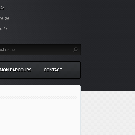
 Je
ace de
e le
MON PARCOURS
CONTACT