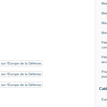
Mes
Mes
Mis
Mon
Péti
com
Péti
acc
Pro
jou
Caté
Eur