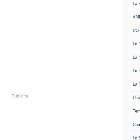
La 
AM
L'O
La 
La 
La n
La 
Publicité
Ukr
Ter
Com
La S