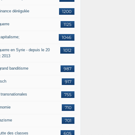
finance dérégulée
1200
guerre
1125
capitalisme;
1046
uerre en Syrie - depuis le 20
1012
t 2013
grand banditisme
987
sch
917
 transnationales
755
nomie
710
nazisme
701
lutte des classes
605