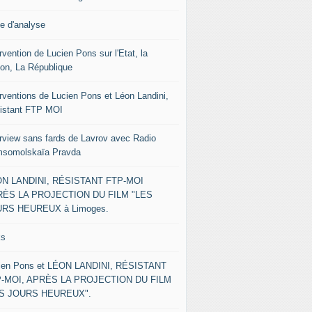
le d'analyse
rvention de Lucien Pons sur l'Etat, la
ion, La République
erventions de Lucien Pons et Léon Landini,
istant FTP MOI
erview sans fards de Lavrov avec Radio
somolskaïa Pravda
N LANDINI, RÉSISTANT FTP-MOI
ÈS LA PROJECTION DU FILM "LES
RS HEUREUX à Limoges.
ks
ien Pons et LÉON LANDINI, RÉSISTANT
-MOI, APRÈS LA PROJECTION DU FILM
ES JOURS HEUREUX".