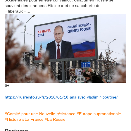
souvient des « années Eltsine » et de sa cohorte de
« libéraux »…
6+
https://rusreinfo.ru/fr/2018/01/18-ans-avec-vladimir-poutine/
#Comité pour une Nouvelle résistance
#Europe supranationale
#Histoire
#La France
#La Russie
Partager