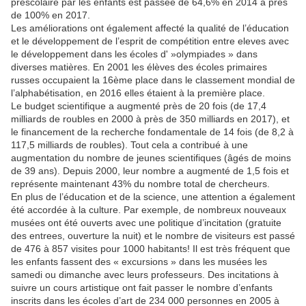
préscolaire par les enfants est passée de 64,6% en 2014 à près
de 100% en 2017.
Les améliorations ont également affecté la qualité de l’éducation
et le développement de l’esprit de compétition entre eleves avec
le développement dans les écoles d' »olympiades » dans
diverses matières. En 2001 les élèves des écoles primaires
russes occupaient la 16ème place dans le classement mondial de
l’alphabétisation, en 2016 elles étaient à la première place.
Le budget scientifique a augmenté près de 20 fois (de 17,4
milliards de roubles en 2000 à près de 350 milliards en 2017), et
le financement de la recherche fondamentale de 14 fois (de 8,2 à
117,5 milliards de roubles). Tout cela a contribué à une
augmentation du nombre de jeunes scientifiques (âgés de moins
de 39 ans). Depuis 2000, leur nombre a augmenté de 1,5 fois et
représente maintenant 43% du nombre total de chercheurs.
En plus de l’éducation et de la science, une attention a également
été accordée à la culture. Par exemple, de nombreux nouveaux
musées ont été ouverts avec une politique d’incitation (gratuite
des entrees, ouverture la nuit) et le nombre de visiteurs est passé
de 476 à 857 visites pour 1000 habitants! Il est très fréquent que
les enfants fassent des « excursions » dans les musées les
samedi ou dimanche avec leurs professeurs. Des incitations à
suivre un cours artistique ont fait passer le nombre d’enfants
inscrits dans les écoles d’art de 234 000 personnes en 2005 à