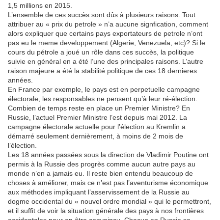
1,5 millions en 2015.
L’ensemble de ces succès sont dûs à plusieurs raisons. Tout
attribuer au « prix du petrole » n’a aucune signfication, comment
alors expliquer que certains pays exportateurs de petrole n’ont
pas eu le meme developpement (Algerie, Venezuela, etc)? Si le
cours du pétrole a joué un rôle dans ces succès, la politique
suivie en général en a été l’une des principales raisons. L’autre
raison majeure a été la stabilité politique de ces 18 dernieres
années.
En France par exemple, le pays est en perpetuelle campagne
électorale, les responsables ne pensent qu’à leur ré-élection.
Combien de temps reste en place un Premier Ministre? En
Russie, l’actuel Premier Ministre l’est depuis mai 2012. La
campagne électorale actuelle pour l’élection au Kremlin a
démarré seulement dernièrement, à moins de 2 mois de
l’élection.
Les 18 années passées sous la direction de Vladimir Poutine ont
permis à la Russie des progrès comme aucun autre pays au
monde n’en a jamais eu. Il reste bien entendu beaucoup de
choses à améliorer, mais ce n’est pas l’aventurisme économique
aux méthodes impliquant l’asservissement de la Russie au
dogme occidental du « nouvel ordre mondial » qui le permettront,
et il suffit de voir la situation générale des pays à nos frontières
occidentales pour en être convaincu. Chacun en Russie se