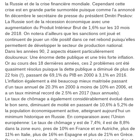
la Russie et de la crise financière mondiale. Cependant cette
crise est en grande partie surmontée puisque comme l’a annoncé
fin décembre le secrétaire de presse du président Dmitri Peskov:
La Russie sort de la récession économique avec une
augmentation du Produit Intérieur Brut de 1,6% sur les 10 mois
de 2018. On notera d’ailleurs que les sanctions ont joué et
continuent de jouer un rôle positif dans ce net rebond puisqu’elles
permettent de développer le secteur de production national.
Dans les années 90, 2 aspects étaient particulièrement
douloureux: Une énorme dette publique et une très forte inflation.
Or au cours des 18 dernières années, ces 2 problèmes ont été
quasiment résolus puisque la dette publique a diminué de plus de
22 fois (!), passant de 69,1% du PIB en 2000 à 3,1% en 2016.
L’inflation également a été beaucoup mieux maitrisée passant
d’un taux annuel de 20.3% en 2000 à moins de 10% en 2006, et
a un taux minimal record de 2.5% en 2017 (taux annuels).
Le taux de chômage a également considérablement évolué dans
le bon sens, diminuant de moitié en passant de 10,6% à 5,2% de
la population économiquement active, atteignant aujourd’hui un
minimum historique en Russie. En comparaison avec l’Union
européenne: Le taux de chômage y est de 7,4%; il est de 8,8%
dans la zone euro, pres de 10% en France et en Autriche, plus de
11% en Italie, plus de 16% en Espagne et plus de 21% en Grèce.