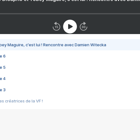
bey Maguire, c'est lui ! Rencontre avec Damien Witecka
e 6
e 5
e 4
e 3
s créatrices de la VF !
e 2
e 1
e Mektoub My Love arrive enfin ! Rencontre avec Shaïn Boumedine et Sal