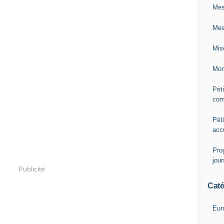
Mes
Mes
Mis
Mon
Péti
com
Péti
acc
Pro
jou
Publicité
Caté
Eur