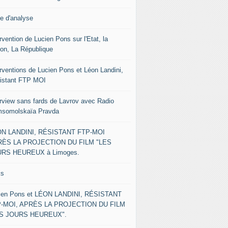
le d'analyse
rvention de Lucien Pons sur l'Etat, la
ion, La République
erventions de Lucien Pons et Léon Landini,
istant FTP MOI
erview sans fards de Lavrov avec Radio
somolskaïa Pravda
N LANDINI, RÉSISTANT FTP-MOI
ÈS LA PROJECTION DU FILM "LES
RS HEUREUX à Limoges.
ks
ien Pons et LÉON LANDINI, RÉSISTANT
-MOI, APRÈS LA PROJECTION DU FILM
ES JOURS HEUREUX".