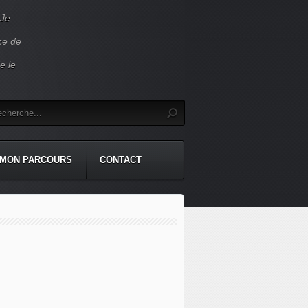
 Je
ace de
e le
MON PARCOURS
CONTACT