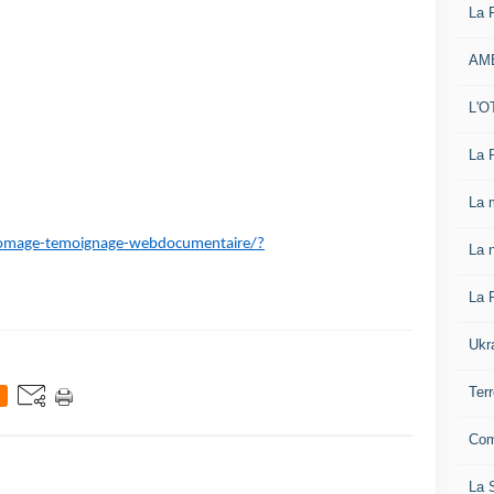
La 
AM
L'O
La 
La 
-chomage-temoignage-webdocumentaire/?
La n
La 
Ukr
Ter
Com
La S