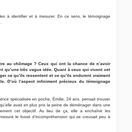
les à identifier et à mesurer. En ce sens, le témoignage
..
être au chômage ? Ceux qui ont la chance de n’avoir
nt qu’une très vague idée. Quant à ceux qui vivent cet
ger ce qu’ils ressentent et ce qu’ils endurent vraiment
le. D’où l’aspect infiniment précieux du témoignage
rice spécialisée en poche, Émilie, 24 ans, pensait trouver
t qu’elle avait en plus pris la peine de déménager dans une
ilement cet objectif. Au lieu de ça, elle a enchaîné les
et mesuré le fossé d’incompréhension qui se creusait peu à