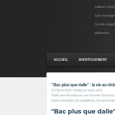
valeurs huma
suis enseigna
l’école répu
défendre
ACCUEIL
AVERTISSEMENT
"Bac plus que dalle" : la vie au ch
27 Février 2018
, Rédigé par lucien-pons
Publié dans
#Comité pour une Nouvelle résistance
finance dérégulée
,
#Le capitalisme;
,
#Le grand ban
"Bac plus que dalle"