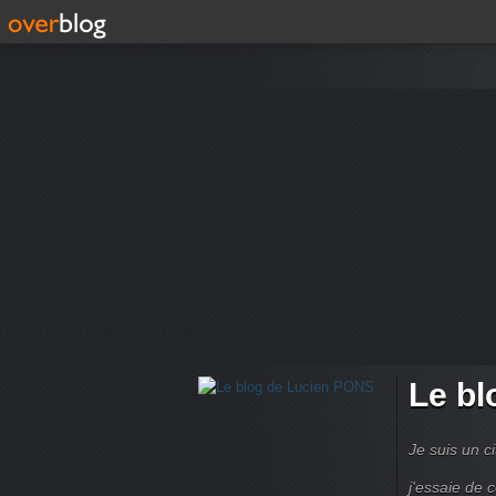
Le bl
Je suis un ci
j'essaie de 