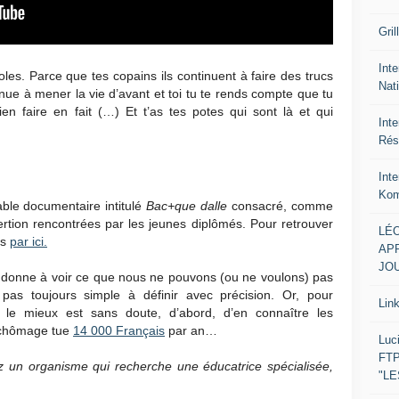
Gril
Inte
soles. Parce que tes copains ils continuent à faire des trucs
Nat
nue à mener la vie d’avant et toi tu te rends compte que tu
en faire en fait (…) Et t’as tes potes qui sont là et qui
Int
Rés
Int
Kom
able documentaire intitulé
Bac+que dalle
consacré, comme
sertion rencontrées par les jeunes diplômés. Pour retrouver
LÉO
us
par ici.
APR
JOU
ous donne à voir ce que nous ne pouvons (ou ne voulons) pas
é pas toujours simple à définir avec précision. Or, pour
Lin
 le mieux est sans doute, d’abord, d’en connaître les
e chômage tue
14 000 Français
par an…
Luc
FTP
z un organisme qui recherche une éducatrice spécialisée,
"L