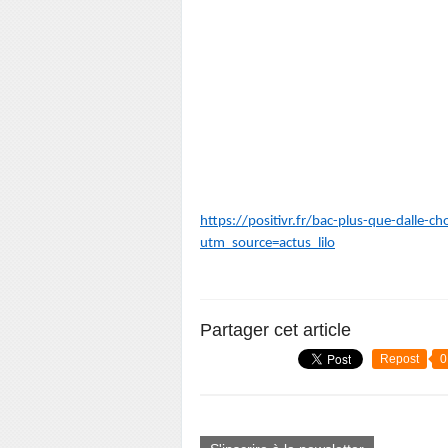
https://positivr.fr/bac-plus-que-dalle
utm_source=actus_lilo
Partager cet article
Repost
0