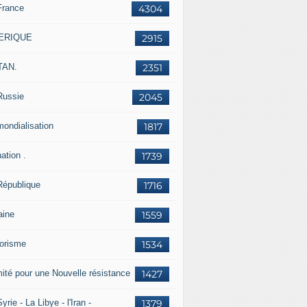
France
4304
ERIQUE
2915
TAN.
2351
Russie
2045
mondialisation
1817
ation .
1739
République
1716
aine
1559
rorisme
1534
ité pour une Nouvelle résistance
1427
yrie - La Libye - l'Iran -
1379