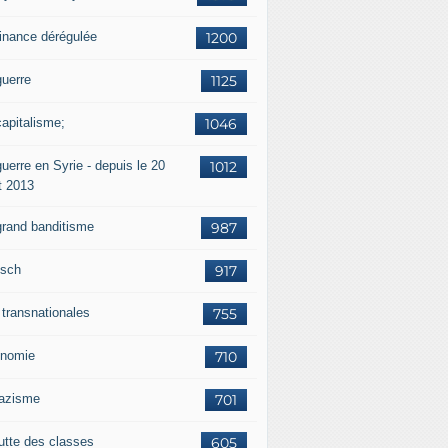
finance dérégulée
1200
guerre
1125
capitalisme;
1046
uerre en Syrie - depuis le 20
1012
t 2013
grand banditisme
987
sch
917
 transnationales
755
nomie
710
nazisme
701
lutte des classes
605