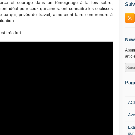
 force et courage dans un témoignage à la fois sobre,
Suiv
ent idéal pour ceux qui aimeraient connaître les coulisses
eux qui, privés de travail, aimeraient faire comprendre à
situation…
est très fort…
News
Abonn
articl
Pag
AC
Ave
Ext
sur