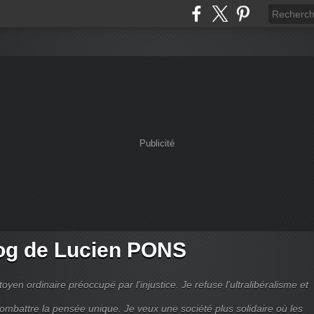
Publicité
og de Lucien PONS
toyen ordinaire préoccupé par l’injustice. Je refuse l'ultralibéralisme et
combattre la pensée unique. Je veux une société plus solidaire où les