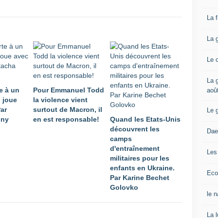
La 
La 
Le 
La g
e à un
Pour Emmanuel Todd
aoû
i joue
la violence vient
Par
surtout de Macron, il
Le 
ony
en est responsable!
Quand les Etats-Unis
découvrent les
Dae
camps
d'entraînement
Les
militaires pour les
enfants en Ukraine.
Eco
Par Karine Bechet
Golovko
le 
La 