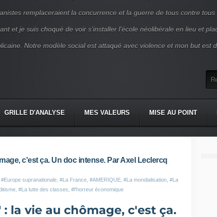
nistes remplaceraient la concurrence et la guerre de tous contre tous
nt et je suis choqué de voir s’installer l’école néolibérale en lieu et pl
blicaine. Notre modèle social est attaqué avec violence et mon but est d
GRILLE D'ANALYSE
MES VALEURS
MISE AU POINT
ômage, c'est ça. Un doc intense. Par Axel Leclercq
,
#Europe supranationale
,
#La France
,
#AMERIQUE
,
#La mondialisation
,
#La
ditisme
,
#La lutte des classes
,
#l'horreur économique
 : la vie au chômage, c'est ça.