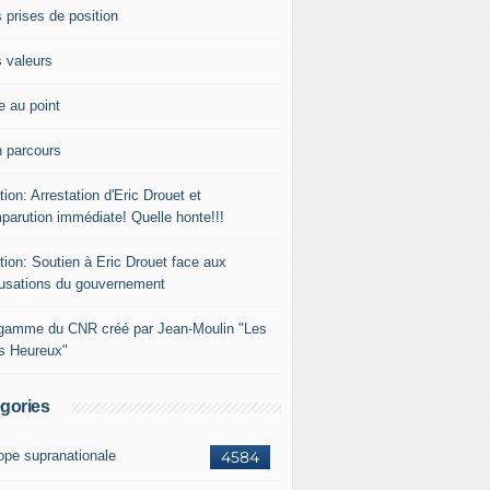
 prises de position
 valeurs
e au point
 parcours
tion: Arrestation d'Eric Drouet et
parution immédiate! Quelle honte!!!
tion: Soutien à Eric Drouet face aux
usations du gouvernement
gamme du CNR créé par Jean-Moulin "Les
rs Heureux"
gories
ope supranationale
4584