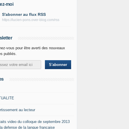
ez-moi
S'abonner au flux RSS
https://lucien-pons.over-blog.com/rss
letter
ez-vous pour être averti des nouveaux
es publiés.
es
TUALITE
rtissement au lecteur
raits video du colloque de septembre 2013
 la defense de la langue francaise