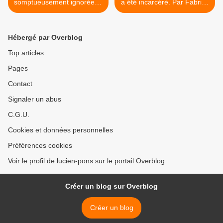
somptueusement ignorée et
a été incarcéré. Par Fabrice
méprisée par son
Bluszez >
Président. Par Hélène
Richard-Favre
Hébergé par Overblog
Top articles
Pages
Contact
Signaler un abus
C.G.U.
Cookies et données personnelles
Préférences cookies
Voir le profil de lucien-pons sur le portail Overblog
Créer un blog sur Overblog
Créer un blog