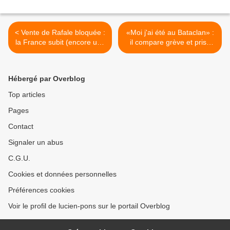
< Vente de Rafale bloquée :
«Moi j'ai été au Bataclan» :
la France subit (encore une
il compare grève et prise
fois) la loi américaine. Par
d'otage, un syndicaliste
Hervé Guyader.
recadre François de
Closets (VIDEO) >
Hébergé par Overblog
Top articles
Pages
Contact
Signaler un abus
C.G.U.
Cookies et données personnelles
Préférences cookies
Voir le profil de lucien-pons sur le portail Overblog