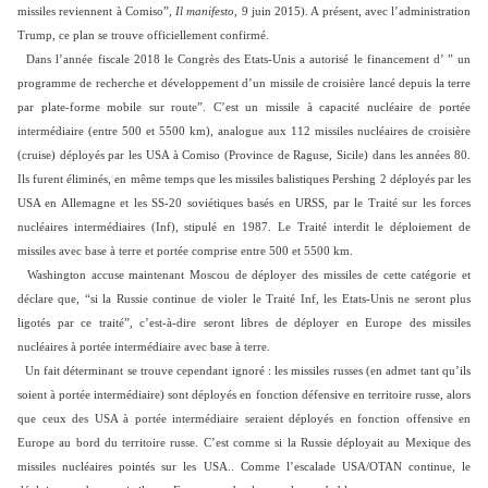
missiles reviennent à Comiso”,
Il manifesto
, 9 juin 2015). A présent, avec l’administration
Trump, ce plan se trouve officiellement confirmé.
Dans l’année fiscale 2018 le Congrès des Etats-Unis a autorisé le financement d’ ” un
programme de recherche et développement d’un missile de croisière lancé depuis la terre
par plate-forme mobile sur route”. C’est un missile à capacité nucléaire de portée
intermédiaire (entre 500 et 5500 km), analogue aux 112 missiles nucléaires de croisière
(cruise) déployés par les USA à Comiso (Province de Raguse, Sicile) dans les années 80.
Ils furent éliminés, en même temps que les missiles balistiques Pershing 2 déployés par les
USA en Allemagne et les SS-20 soviétiques basés en URSS, par le Traité sur les forces
nucléaires intermédiaires (Inf), stipulé en 1987. Le Traité interdit le déploiement de
missiles avec base à terre et portée comprise entre 500 et 5500 km.
Washington accuse maintenant Moscou de déployer des missiles de cette catégorie et
déclare que, “si la Russie continue de violer le Traité Inf, les Etats-Unis ne seront plus
ligotés par ce traité”, c’est-à-dire seront libres de déployer en Europe des missiles
nucléaires à portée intermédiaire avec base à terre.
Un fait déterminant se trouve cependant ignoré : les missiles russes (en admet tant qu’ils
soient à portée intermédiaire) sont déployés en fonction défensive en territoire russe, alors
que ceux des USA à portée intermédiaire seraient déployés en fonction offensive en
Europe au bord du territoire russe. C’est comme si la Russie déployait au Mexique des
missiles nucléaires pointés sur les USA.. Comme l’escalade USA/OTAN continue, le