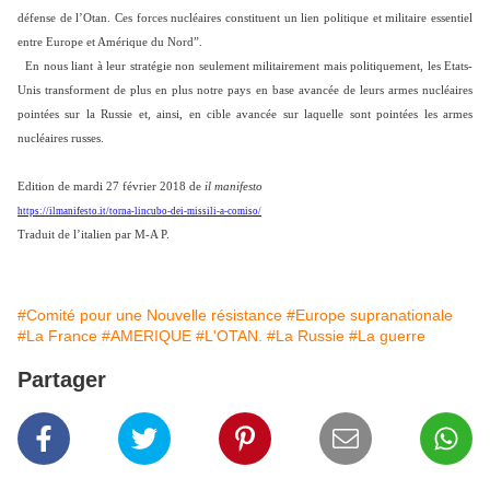
défense de l’Otan. Ces forces nucléaires constituent un lien politique et militaire essentiel
entre Europe et Amérique du Nord”.
En nous liant à leur stratégie non seulement militairement mais politiquement, les Etats-
Unis transforment de plus en plus notre pays en base avancée de leurs armes nucléaires
pointées sur la Russie et, ainsi, en cible avancée sur laquelle sont pointées les armes
nucléaires russes.
Edition de mardi 27 février 2018 de
il manifesto
https://ilmanifesto.it/torna-lincubo-dei-missili-a-comiso/
Traduit de l’italien par M-A P.
#Comité pour une Nouvelle résistance
#Europe supranationale
#La France
#AMERIQUE
#L'OTAN.
#La Russie
#La guerre
Partager