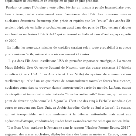
déploiement de ces missiles en Europe est de plus en plus probable.
Pendant ce temps l’Ukraine a testé début février un missile à portée intermédiaire avec
base à terre, réalisé certainement avec l’assistance des USA. Les nouveaux missiles
nucléaires étasuniens -beaucoup plus précis et rapides que les “cruise” des années 80-
seraient déployés en Italie et probablement aussi dans des pays de l’Est, venant s’ajouter
aux bombes nucléaires USA B61-12 qui arriveront en Italie et dans d’autres pays à partir
de 2020.
En Italie, les nouveaux missiles de croisière seraient selon toute probabilité à nouveau
positionnés en Sicile, même si non nécessairement à Comiso.
Il y a dans l’île deux installations USA de première importance stratégique. La station
Muos (Mobile User Objective System) de Niscemi, une des quatre existantes à l’échelle
mondiale (2 aux USA, 1 en Australie et 1 en Sicile) du système de communications
satellitaires qui relie à un unique réseau de commandement toutes les forces étasuniennes,
nucléaires comprises, se trouvant dans n’importe quelle partie du monde. La Jtags, station
de réception et transmission satellitaire du “bouclier anti-missile” étasunien, qui est sur le
point de devenir opérationnelle à Sigonella. C’est une des cinq à l’échelle mondiale (les
autres se trouvent aux Etats-Unis, en Arabie Saoudite, Corée du Sud et Japon). La station,
qui est transportable, sert non seulement à la défense anti-missile mais aussi aux
opérations d’attaque, conduites depuis des bases avancées comme celles qui sont en Italie.
“Les Etats-Unis -explique le Pentagone dans le rapport “Nuclear Posture Review 2018”-
engagent des armes nucléaires, déployées dans des bases avancées en Europe, pour la