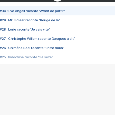
#30 : Eve Angeli raconte "Avant de partir"
#29 : MC Solaar raconte "Bouge de là"
28 : Lorie raconte "Je vais vite"
#27 : Christophe Willem raconte "Jacques a dit"
#26 : Chimène Badi raconte "Entre nous"
#25 : Indochine raconte "3e sexe"
#24 : Zaho raconte "C'est chelou"
#23 : Patrick Bruel raconte "Au café des délices"
#22 : Kyo raconte "Le chemin"
#21 : Nolwenn Leroy raconte "Cassé"
#20 : Patrick Hernandez raconte "Born to be alive"
#19 : Lorie raconte "Près de moi"