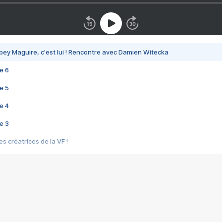
bey Maguire, c'est lui ! Rencontre avec Damien Witecka
e 6
e 5
e 4
e 3
s créatrices de la VF !
e 2
e 1
e Mektoub My Love arrive enfin ! Rencontre avec Shaïn Boumedine et Sal
i : après Toni en famille