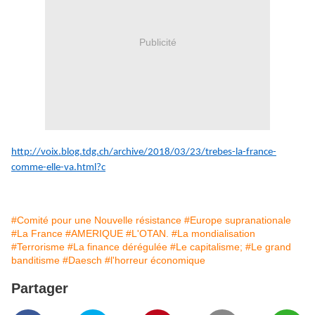
Publicité
http://voix.blog.tdg.ch/archive/2018/03/23/trebes-la-france-
comme-elle-va.html?c
#Comité pour une Nouvelle résistance
#Europe supranationale
#La France
#AMERIQUE
#L'OTAN.
#La mondialisation
#Terrorisme
#La finance dérégulée
#Le capitalisme;
#Le grand
banditisme
#Daesch
#l'horreur économique
Partager