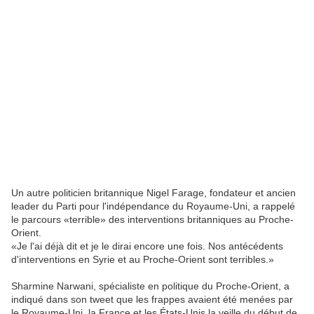
Un autre politicien britannique Nigel Farage, fondateur et ancien
leader du Parti pour l'indépendance du Royaume-Uni, a rappelé
le parcours «terrible» des interventions britanniques au Proche-
Orient.
«Je l'ai déjà dit et je le dirai encore une fois. Nos antécédents
d'interventions en Syrie et au Proche-Orient sont terribles.»
​Sharmine Narwani, spécialiste en politique du Proche-Orient, a
indiqué dans son tweet que les frappes avaient été menées par
le Royaume-Uni, la France et les États-Unis la veille du début de