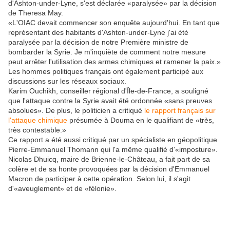
d'Ashton-under-Lyne, s'est déclarée «paralysée» par la décision
de Theresa May.
«L'OIAC devait commencer son enquête aujourd'hui. En tant que
représentant des habitants d'Ashton-under-Lyne j'ai été
paralysée par la décision de notre Première ministre de
bombarder la Syrie. Je m'inquiète de comment notre mesure
peut arrêter l'utilisation des armes chimiques et ramener la paix.»
​Les hommes politiques français ont également participé aux
discussions sur les réseaux sociaux.
Karim Ouchikh, conseiller régional d'Île-de-France, a souligné
que l'attaque contre la Syrie avait été ordonnée «sans preuves
absolues». De plus, le politicien a critiqué
le rapport français sur
l'attaque chimique
présumée à Douma en le qualifiant de «très,
très contestable.»
​Ce rapport a été aussi critiqué par un spécialiste en géopolitique
Pierre-Emmanuel Thomann qui l'a même qualifié d'«imposture».
​Nicolas Dhuicq, maire de Brienne-le-Château, a fait part de sa
colère et de sa honte provoquées par la décision d'Emmanuel
Macron de participer à cette opération. Selon lui, il s'agit
d'«aveuglement» et de «félonie».