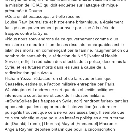
la mission de l'OIAC qui doit enquêter sur l'attaque chimique
présumée à Douma.
«Cela en dit beaucoup», a-t-elle résumé.
​Louise Raw, journaliste et historienne britannique, a également
fustigé son gouvernement pour avoir participé à la série de
frappes contre la Syrie.
«Nous nous souviendrons de ce gouvernement comme d'un
ministère de meurtre. L'un de ses résultats remarquables est le
bilan des morts: en commençant par la famine, l'augmentation du
nombre de sans-abris, la réduction du NHS [National Health
Service, ndlr], la réduction des effectifs de la police; désormais la
Syrie, et les futures morts dans les rues à cause de la
radicalisation qui suivra.»
​Hicham Yezza, rédacteur en chef de la revue britannique
Ceasefire, estime que l'action militaire entreprise par Paris,
Washington et Londres ne sert que des objectifs politiques
intérieurs à court terme et ceux de l'industrie militaire.
«#SyriaStrikes [les frappes en Syrie, ndlr] rendront furieux tant les
opposants que les supporters de l'intervention (ces derniers
puisqu'ils trouvent que cela ne va pas assez loin). Il semble que
ce n'est bénéfique que pour les intérêts politiques à court terme
de [Donald] Trump, [Theresa] May et [Emmanuel] Macron.»​
​Angela Rayner, députée britannique pour la circonscription