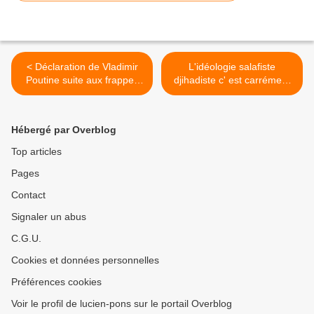
< Déclaration de Vladimir
L'idéologie salafiste
Poutine suite aux frappes
djihadiste c' est carrément
occidentales en Syrie
du wahhabisme saoudiens.
Par Denis Cloutier. >
Hébergé par Overblog
Top articles
Pages
Contact
Signaler un abus
C.G.U.
Cookies et données personnelles
Préférences cookies
Voir le profil de lucien-pons sur le portail Overblog