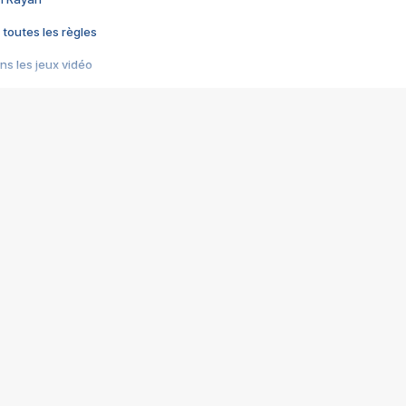
 toutes les règles
s les jeux vidéo
us choquant de Rockstar ? - Le scandale BULLY
e plus moche de Steam
du RÊVE tourne au CAUCHEMAR
pendant 8 heures
it… à tort
umiliés par un jeu vidéo
ire - Final Fantasy 8
ti un empire - Age of Empires
story DOFUS
tard, il crée l'un des pires jeux de tous les temps, MindsEye.