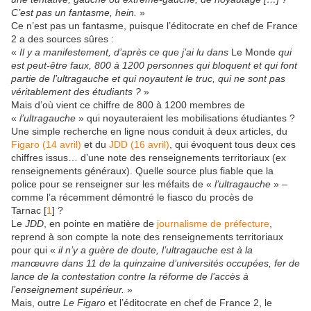
C’est pas un fantasme, hein.
»
Ce n’est pas un fantasme, puisque l’éditocrate en chef de France
2 a des sources sûres :
«
Il y a manifestement, d’après ce que j’ai lu dans
Le Monde
qui
est peut-être faux, 800 à 1200 personnes qui bloquent et qui font
partie de l’ultragauche et qui noyautent le truc, qui ne sont pas
véritablement des étudiants ?
»
Mais d’où vient ce chiffre de 800 à 1200 membres de
«
l’ultragauche
» qui noyauteraient les mobilisations étudiantes ?
Une simple recherche en ligne nous conduit à deux articles, du
Figaro (14 avril)
et du
JDD (16 avril)
, qui évoquent tous deux ces
chiffres issus… d’une note des renseignements territoriaux (ex
renseignements généraux). Quelle source plus fiable que la
police pour se renseigner sur les méfaits de «
l’ultragauche
» –
comme l’a récemment démontré le fiasco du procès de
Tarnac
[
1
]
?
Le
JDD
, en pointe en matière de
journalisme de préfecture
,
reprend à son compte la note des renseignements territoriaux
pour qui «
il n’y a guère de doute, l’ultragauche est à la
manœuvre dans 11 de la quinzaine d’universités occupées, fer de
lance de la contestation contre la réforme de l’accès à
l’enseignement supérieur.
»
Mais, outre
Le Figaro
et l’éditocrate en chef de France 2, le