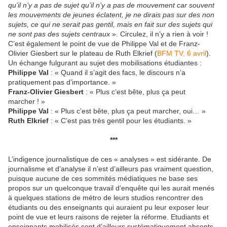
qu’il n’y a pas de sujet qu’il n’y a pas de mouvement car souvent
les mouvements de jeunes éclatent, je ne dirais pas sur des non
sujets, ce qui ne serait pas gentil, mais en fait sur des sujets qui
ne sont pas des sujets centraux
». Circulez, il n’y a rien à voir !
C’est également le point de vue de Philippe Val et de Franz-
Olivier Giesbert sur le plateau de Ruth Elkrief (
BFM TV, 6 avril
).
Un échange fulgurant au sujet des mobilisations étudiantes :
Philippe Val
: « Quand il s’agit des facs, le discours n’a
pratiquement pas d’importance. »
Franz-Olivier Giesbert
: « Plus c’est bête, plus ça peut
marcher ! »
Philippe Val
: « Plus c’est bête, plus ça peut marcher, oui… »
Ruth Elkrief
: « C’est pas très gentil pour les étudiants. »
***
L’indigence journalistique de ces « analyses » est sidérante. De
journalisme et d’analyse il n’est d’ailleurs pas vraiment question,
puisque aucune de ces sommités médiatiques ne base ses
propos sur un quelconque travail d’enquête qui les aurait menés
à quelques stations de métro de leurs studios rencontrer des
étudiants ou des enseignants qui auraient pu leur exposer leur
point de vue et leurs raisons de rejeter la réforme. Etudiants et
enseignants mobilisés sont d’ailleurs systématiquement absents