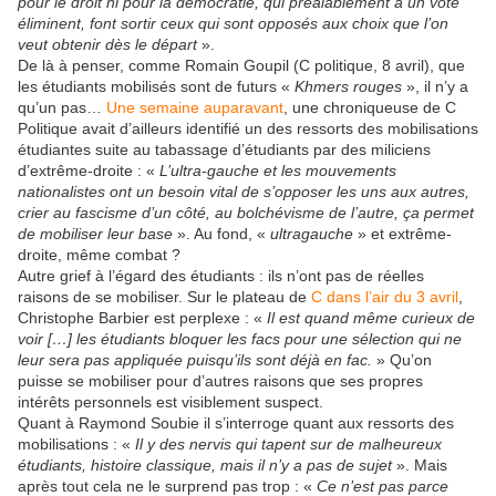
pour le droit ni pour la démocratie, qui préalablement à un vote
éliminent, font sortir ceux qui sont opposés aux choix que l’on
veut obtenir dès le départ
».
De là à penser, comme Romain Goupil (C politique, 8 avril), que
les étudiants mobilisés sont de futurs «
Khmers rouges
», il n’y a
qu’un pas…
Une semaine auparavant
, une chroniqueuse de C
Politique avait d’ailleurs identifié un des ressorts des mobilisations
étudiantes suite au tabassage d’étudiants par des miliciens
d’extrême-droite : «
L’ultra-gauche et les mouvements
nationalistes ont un besoin vital de s’opposer les uns aux autres,
crier au fascisme d’un côté, au bolchévisme de l’autre, ça permet
de mobiliser leur base
». Au fond, «
ultragauche
» et extrême-
droite, même combat ?
Autre grief à l’égard des étudiants : ils n’ont pas de réelles
raisons de se mobiliser. Sur le plateau de
C dans l’air du 3 avril
,
Christophe Barbier est perplexe : «
Il est quand même curieux de
voir […] les étudiants bloquer les facs pour une sélection qui ne
leur sera pas appliquée puisqu’ils sont déjà en fac.
» Qu’on
puisse se mobiliser pour d’autres raisons que ses propres
intérêts personnels est visiblement suspect.
Quant à Raymond Soubie il s’interroge quant aux ressorts des
mobilisations : «
Il y des nervis qui tapent sur de malheureux
étudiants, histoire classique, mais il n’y a pas de sujet
». Mais
après tout cela ne le surprend pas trop : «
Ce n’est pas parce