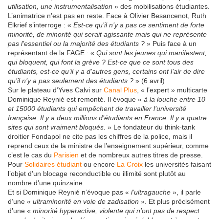
utilisation, une instrumentalisation
» des mobilisations étudiantes.
L’animatrice n’est pas en reste. Face à Olivier Besancenot, Ruth
Elkrief s’interroge : «
Est-ce qu’il n’y a pas ce sentiment de forte
minorité, de minorité qui serait agissante mais qui ne représente
pas l’essentiel ou la majorité des étudiants ?
» Puis face à un
représentant de la FAGE : «
Qui sont les jeunes qui manifestent,
qui bloquent, qui font la grève ? Est-ce que ce sont tous des
étudiants, est-ce qu’il y a d’autres gens, certains ont l’air de dire
qu’il n’y a pas seulement des étudiants ?
» (6 avril)
Sur le plateau d’Yves Calvi sur
Canal Plus
, « l’expert » multicarte
Dominique Reynié est remonté. Il évoque «
à la louche entre 10
et 15000 étudiants qui empêchent de travailler l’université
française. Il y a deux millions d’étudiants en France. Il y a quatre
sites qui sont vraiment bloqués.
» Le fondateur du think-tank
droitier Fondapol ne cite pas les chiffres de la police, mais il
reprend ceux de la ministre de l’enseignement supérieur, comme
c’est le cas du
Parisien
et de nombreux autres titres de presse.
Pour
Solidaires étudiant
ou encore
La Croix
les universités faisant
l’objet d’un blocage reconductible ou illimité sont plutôt au
nombre d’une quinzaine.
Et si Dominique Reynié n’évoque pas «
l’ultragauche
», il parle
d’une «
ultraminorité en voie de zadisation
». Et plus précisément
d’une «
minorité hyperactive, violente qui n’ont pas de respect