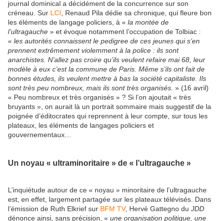
journal dominical a décidément de la concurrence sur son
créneau. Sur
LCI
, Renaud Pila dédie sa chronique, qui fleure bon
les éléments de langage policiers, à «
la montée de
l’ultragauche
» et évoque notamment l’occupation de Tolbiac :
«
les autorités connaissent le pedigree de ces jeunes qui s’en
prennent extrêmement violemment à la police : ils sont
anarchistes. N’allez pas croire qu’ils veulent refaire mai 68, leur
modèle à eux c’est la commune de Paris. Même s’ils ont fait de
bonnes études, ils veulent mettre à bas la société capitaliste. Ils
sont très peu nombreux, mais ils sont très organisés.
» (16 avril)
« Peu nombreux et très organisés » ? Si l’on ajoutait « très
bruyants », on aurait là un portrait sommaire mais suggestif de la
poignée d’éditocrates qui reprennent à leur compte, sur tous les
plateaux, les éléments de langages policiers et
gouvernementaux…
Un noyau « ultraminoritaire » de « l’ultragauche »
L’inquiétude autour de ce « noyau » minoritaire de l’ultragauche
est, en effet, largement partagée sur les plateaux télévisés. Dans
l’émission de Ruth Elkrief sur
BFM TV
, Hervé Gattegno du
JDD
dénonce ainsi, sans précision, «
une organisation politique, une