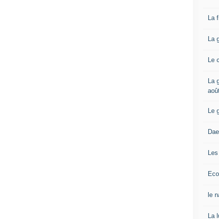
La 
La 
Le 
La g
aoû
Le 
Dae
Les
Eco
le 
La 