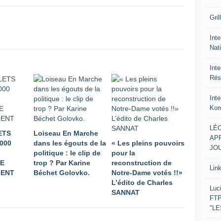
Gril
Inte
Nat
Int
Rés
Int
Kom
LÉO
LETS
Loiseau En Marche
APR
 000
dans les égouts de la
« Les pleins pouvoirs
JOU
politique : le clip de
pour la
E
trop ? Par Karine
reconstruction de
Lin
ENT
Béchet Golovko.
Notre-Dame votés !!»
L’édito de Charles
Luc
SANNAT
FTP
"L