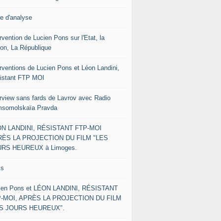
le d'analyse
rvention de Lucien Pons sur l'Etat, la
ion, La République
erventions de Lucien Pons et Léon Landini,
istant FTP MOI
erview sans fards de Lavrov avec Radio
somolskaïa Pravda
N LANDINI, RÉSISTANT FTP-MOI
ÈS LA PROJECTION DU FILM "LES
RS HEUREUX à Limoges.
ks
ien Pons et LÉON LANDINI, RÉSISTANT
-MOI, APRÈS LA PROJECTION DU FILM
ES JOURS HEUREUX".