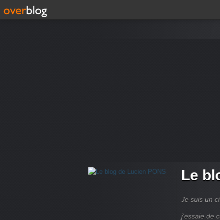
Le bl
Je suis un ci
j'essaie de 