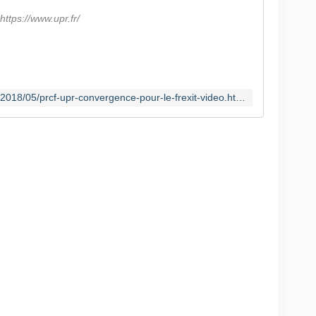
 https://www.upr.fr/
http://www.communcommune.com/2018/05/prcf-upr-convergence-pour-le-frexit-video.html