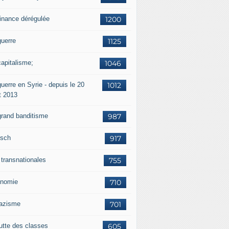
finance dérégulée
1200
guerre
1125
capitalisme;
1046
uerre en Syrie - depuis le 20
1012
t 2013
grand banditisme
987
sch
917
 transnationales
755
nomie
710
nazisme
701
lutte des classes
605