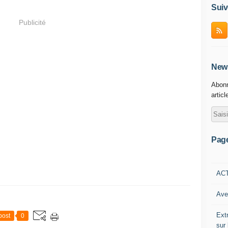
Suiv
Publicité
News
Abonn
articl
Pag
AC
Ave
Ext
post
0
sur