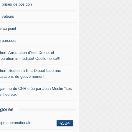
 prises de position
 valeurs
e au point
 parcours
tion: Arrestation d'Eric Drouet et
parution immédiate! Quelle honte!!!
tion: Soutien à Eric Drouet face aux
usations du gouvernement
gamme du CNR créé par Jean-Moulin "Les
rs Heureux"
gories
ope supranationale
4584