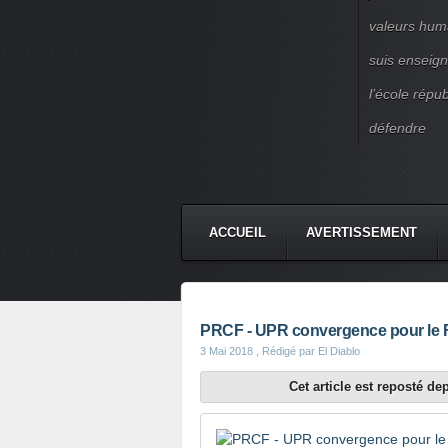
valeurs huma
suis enseigna
l’école répu
défendre
ACCUEIL
AVERTISSEMENT
PRCF - UPR convergence pour le 
3 Mai 2018
, Rédigé par El Diablo
Cet article est reposté d