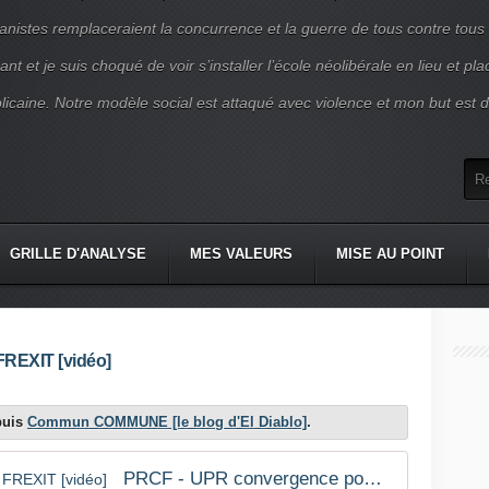
nistes remplaceraient la concurrence et la guerre de tous contre tous
nt et je suis choqué de voir s’installer l’école néolibérale en lieu et pl
blicaine. Notre modèle social est attaqué avec violence et mon but est d
GRILLE D'ANALYSE
MES VALEURS
MISE AU POINT
FREXIT [vidéo]
epuis
Commun COMMUNE [le blog d'El Diablo]
.
PRCF - UPR convergence pour le FREXIT [vidéo]