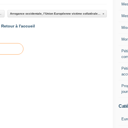
Mes
onde russe. Par Karine Bechet Golovko
Arrogance occidentale, l’Union Européenne victime collatérale (Éditorial de RUPTURES du 24 avril 2018)
Mes
Retour à l'accueil
Mis
Mon
Péti
com
Péti
acc
Pro
jou
Caté
Eur