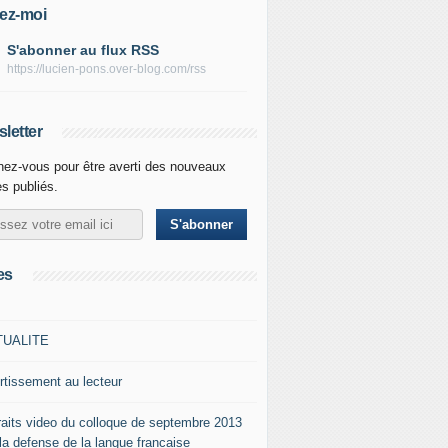
ez-moi
S'abonner au flux RSS
https://lucien-pons.over-blog.com/rss
letter
ez-vous pour être averti des nouveaux
es publiés.
es
TUALITE
rtissement au lecteur
raits video du colloque de septembre 2013
 la defense de la langue francaise