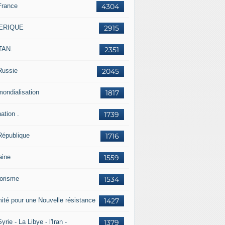
France
4304
ERIQUE
2915
TAN.
2351
Russie
2045
mondialisation
1817
ation .
1739
République
1716
aine
1559
rorisme
1534
ité pour une Nouvelle résistance
1427
yrie - La Libye - l'Iran -
1379