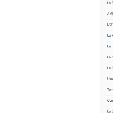
La 
AM
L'O
La 
La 
La n
La 
Ukr
Ter
Com
La S