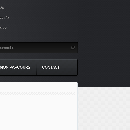
 Je
ace de
e le
MON PARCOURS
CONTACT