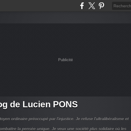
Publicité
og de Lucien PONS
toyen ordinaire préoccupé par l’injustice. Je refuse l'ultralibéralisme et
combattre la pensée unique. Je veux une société plus solidaire où les