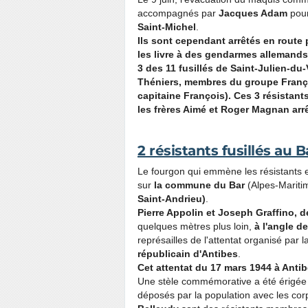
accompagnés par
Jacques Adam
pour
Saint-Michel
.
Ils sont cependant arrêtés en route 
les livre à des gendarmes allemands 
3 des 11 fusillés de Saint-Julien-du
Théniers, membres du groupe Franço
capitaine François). Ces 3 résistants
les frères Aimé et Roger Magnan arrê
2 résistants fusillés au 
Le fourgon qui emmène les résistants e
sur
la commune du Bar
(Alpes-Mariti
Saint-Andrieu)
.
Pierre Appolin et Joseph Graffino, 
quelques mètres plus loin,
à l'angle d
représailles de l'attentat organisé par l
républicain d'Antibes
.
Cet attentat du 17 mars 1944 à Anti
Une stèle commémorative a été érigée s
déposés par la population avec les cor