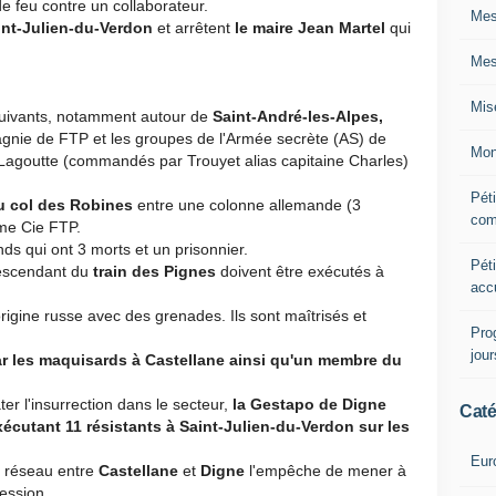
e feu contre un collaborateur.
Mes
int-Julien-du-Verdon
et arrêtent
le maire Jean Martel
qui
Mes
Mis
suivants, notamment autour de
Saint-André-les-Alpes,
gnie de FTP et les groupes de l'Armée secrète (AS) de
Mon
 Lagoutte (commandés par Trouyet alias capitaine Charles)
Péti
u col des Robines
entre une colonne allemande (3
com
me Cie FTP.
s qui ont 3 morts et un prisonnier.
Péti
descendant du
train des Pignes
doivent être exécutés à
acc
'origine russe avec des grenades. Ils sont maîtrisés et
Pro
jou
ar les maquisards à Castellane ainsi qu'un membre du
er l'insurrection dans le secteur,
la Gestapo de Digne
Caté
xécutant 11 résistants à Saint-Julien-du-Verdon sur les
Eur
e réseau entre
Castellane
et
Digne
l'empêche de mener à
ession.