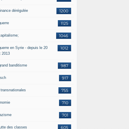
finance dérégulée
1200
guerre
1125
capitalisme;
1046
uerre en Syrie - depuis le 20
1012
t 2013
grand banditisme
987
sch
917
 transnationales
755
nomie
710
nazisme
701
lutte des classes
605