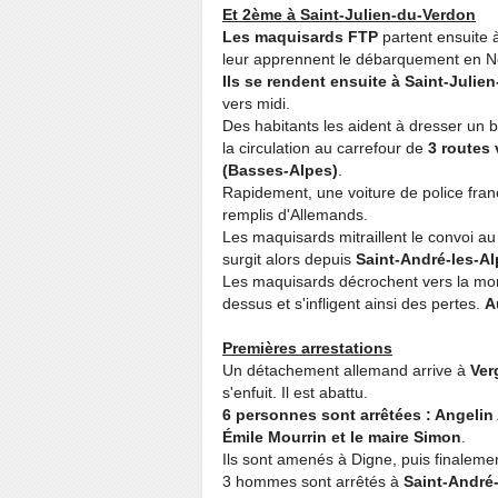
Et 2ème à Saint-Julien-du-Verdon
Les maquisards FTP
partent ensuite 
leur apprennent le débarquement en 
Ils se rendent ensuite à Saint-Juli
vers midi.
Des habitants les aident à dresser un 
la circulation au carrefour de
3 routes 
(Basses-Alpes)
.
Rapidement, une voiture de police fran
remplis d'Allemands.
Les maquisards mitraillent le convoi a
surgit alors depuis
Saint-André-les-Al
Les maquisards décrochent vers la mon
dessus et s'infligent ainsi des pertes.
A
Premières arrestations
Un détachement allemand arrive à
Ver
s'enfuit. Il est abattu.
6 personnes sont arrêtées : Angelin 
Émile Mourrin et le maire Simon
.
Ils sont amenés à Digne, puis finaleme
3 hommes sont arrêtés à
Saint-André