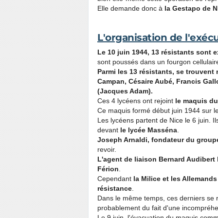
Elle demande donc à
la Gestapo de N
L'organisation de l'exécu
Le 10 juin 1944, 13 résistants sont e
sont poussés dans un fourgon cellulaire
Parmi les 13 résistants, se trouven
Campan, Césaire Aubé, Francis Gall
(Jacques Adam).
Ces 4 lycéens ont rejoint
le maquis du
Ce maquis formé début juin 1944 sur l
Les lycéens partent de Nice le 6 juin. I
devant
le lycée Masséna
.
Joseph Arnaldi, fondateur du groupe
revoir.
L'agent de liaison Bernard Audibert
Férion
.
Cependant
la Milice et les Allemand
résistance
.
Dans le même temps, ces derniers se r
probablement du fait d'une incompréhen
Le 9 juin, l'évacuation du maquis comm