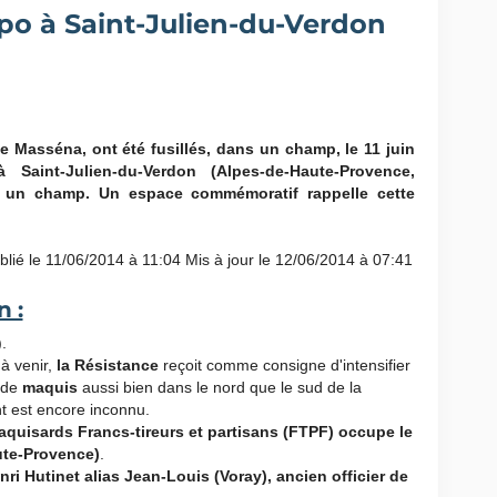
tapo à Saint-Julien-du-Verdon
ée Masséna, ont été fusillés, dans un champ, le 11 juin
Saint-Julien-du-Verdon (Alpes-de-Haute-Provence,
 un champ. Un espace commémoratif rappelle cette
blié le 11/06/2014 à 11:04
Mis à jour le 12/06/2014 à 07:41
n :
).
à venir,
la Résistance
reçoit comme consigne d'intensifier
 de
maquis
aussi bien dans le nord que le sud de la
t est encore inconnu.
quisards Francs-tireurs et partisans (FTPF) occupe le
aute-Provence)
.
ri Hutinet alias Jean-Louis (Voray), ancien officier de