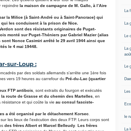
 rejoindre
la maison de campagne de M. Gallo, à l’Aire
La 
par la Milice (à Saint-André ou à Saint-Pancrace) qui
qui les conduisent à la prison de Nice.
La 
-Verdon sont des résistants originaires de Puget-
is monté sur Puget-Théniers par Gabriel Mazier (alias
Le 
 sont Nonce Casimiri arrêté le 29 avril 1944 ainsi que
tés le 4 mai 19448.
La g
aoû
Bar-sur-Loup :
Le 
ncadrés par des soldats allemands s'arrête une 1ère fois
mes vers 19 heures au carrefour du
Pré-du-Lac (quartier
Dae
deux FTP antibois
, sont extraits du fourgon et exécutés
Les
e la route de Grasse et du chemin des Martelles
, en
a résistance et qui coûte la vie
au consul fasciste-
Eco
bes a été organisé par le détachement Korsec
.
le 
ur les lieux de l'exécution des deux FTP. Leurs corps sont
ps
des frères Albert et Marcel Belleudy
.
Les frères
La 