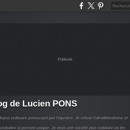
Publicité
og de Lucien PONS
toyen ordinaire préoccupé par l’injustice. Je refuse l'ultralibéralisme et
combattre la pensée unique. Je veux une société plus solidaire où les