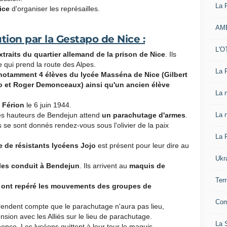
La 
ice
d'organiser les représailles.
AM
tion par la Gestapo de Nice :
L'O
xtraits du quartier allemand de la prison de Nice
. Ils
 qui prend la route des Alpes.
La 
t notamment 4 élèves du lycée Masséna de Nice (Gilbert
o et Roger Demonceaux) ainsi qu'un ancien élève
La 
 Férion
le 6 juin 1944.
La n
es hauteurs de Bendejun attend
un parachutage d'armes
.
ls se sont donnés rendez-vous sous l'olivier de la paix
La 
 de résistants lycéens Jojo
est présent pour leur dire au
Ukr
 les conduit à Bendejun
. Ils arrivent au
maquis de
Ter
s ont repéré les mouvements des groupes de
Com
endent compte que le parachutage n'aura pas lieu,
sion avec les Alliés sur le lieu de parachutage.
La S
ence. Les lycéens quittent à leur tour le maquis