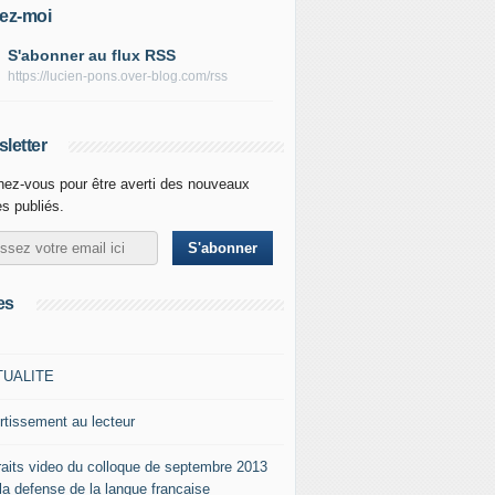
ez-moi
S'abonner au flux RSS
https://lucien-pons.over-blog.com/rss
letter
ez-vous pour être averti des nouveaux
es publiés.
es
TUALITE
rtissement au lecteur
raits video du colloque de septembre 2013
 la defense de la langue francaise