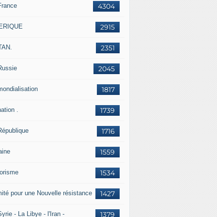
France
4304
ERIQUE
2915
TAN.
2351
Russie
2045
mondialisation
1817
ation .
1739
République
1716
aine
1559
rorisme
1534
ité pour une Nouvelle résistance
1427
yrie - La Libye - l'Iran -
1379