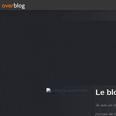
Le bl
Je suis un ci
j'essaie de 