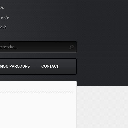
 Je
ace de
e le
MON PARCOURS
CONTACT