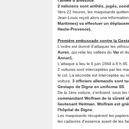
l'armée d'armistice
.
2 miliciens sont arrêtés, jugés, co
Vers 21 heures, les maquisards quittent
Jean-Louis reçoit alors une informatio
Maritimes) va effectuer un déplaceme
Haute-Provence).
Première embuscade contre la Gesta
L'ordre est donné d'attaquer les véhic
Aures
, qui relie les vallées du
Var
et d
Annot1.
L'attaque a lieu le 6 juin 1944 à 8 h 45.
2 voitures sont interceptées par les ma
le col. La seconde est interceptée au 
voiture,
3 officiers allemands sont tu
Gestapo de Digne en uniforme SS
.
De la 1ère voiture, s'enfuient, sous les
commandant Wolfram de la sûreté all
lieutenant Heitman. Wolfram est gri
l'hôpital de Digne
.
Les maquisards récupèrent les papiers, 
les cadavres d'essence avant de les fai