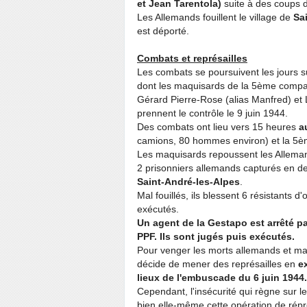
et Jean Tarentola)
suite à des coups d
Les Allemands fouillent le village de
Sa
est déporté.
Combats et représailles
Les combats se poursuivent les jours 
dont les maquisards de la 5ème compa
Gérard Pierre-Rose (alias Manfred) et
prennent le contrôle le 9 juin 1944.
Des combats ont lieu vers 15 heures
a
camions, 80 hommes environ) et la 5è
Les maquisards repoussent les Allemand
2 prisonniers allemands capturés en 
Saint-André-les-Alpes
.
Mal fouillés, ils blessent 6 résistants d
exécutés.
Un agent de la Gestapo est arrêté p
PPF. Ils sont jugés puis exécutés.
Pour venger les morts allemands et mat
décide de mener des représailles en
e
lieux de l'embuscade du 6 juin 1944.
Cependant, l'insécurité qui règne sur l
bien elle-même cette opération de répr