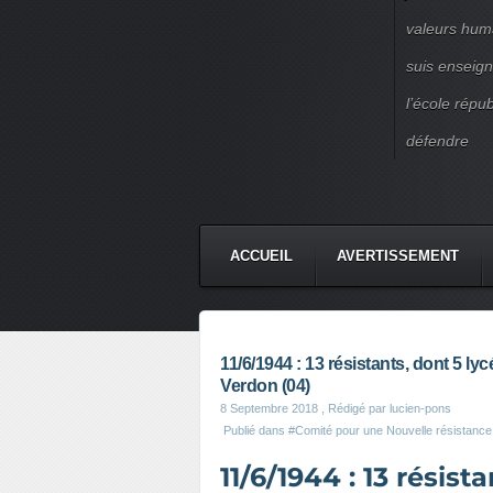
valeurs huma
suis enseigna
l’école répu
défendre
ACCUEIL
AVERTISSEMENT
11/6/1944 : 13 résistants, dont 5 lyc
Verdon (04)
8 Septembre 2018
, Rédigé par lucien-pons
Publié dans
#Comité pour une Nouvelle résistance
11/6/1944 : 13 résist