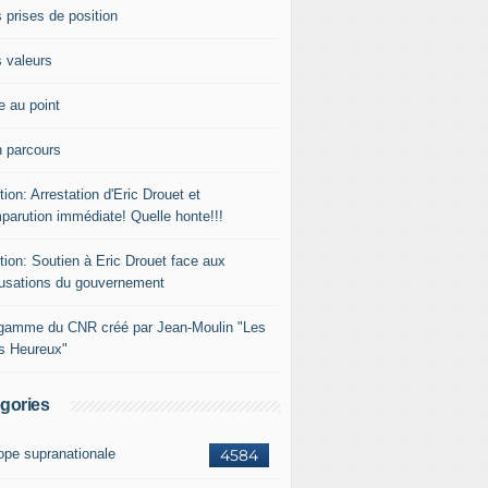
 prises de position
 valeurs
e au point
 parcours
tion: Arrestation d'Eric Drouet et
parution immédiate! Quelle honte!!!
tion: Soutien à Eric Drouet face aux
usations du gouvernement
gamme du CNR créé par Jean-Moulin "Les
rs Heureux"
gories
ope supranationale
4584