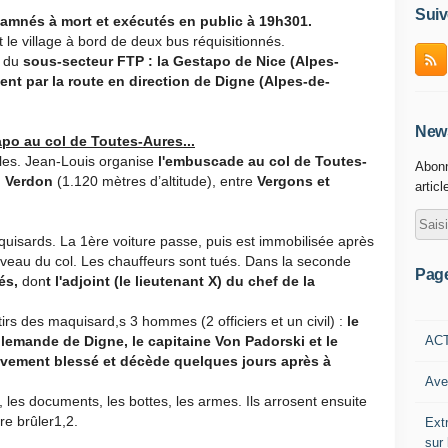
Suiv
ndamnés à mort et exécutés en public à 19h301.
 le village à bord de deux bus réquisitionnés.
n du
sous-secteur FTP : la Gestapo de Nice (Alpes-
nt par la route en direction de Digne (Alpes-de-
News
po au col de Toutes-Aures...
ules. Jean-Louis organise
l'embuscade au col de Toutes-
Abonn
u
Verdon
(1.120 mètres d’altitude), entre
Vergons et
articl
quisards. La 1ère voiture passe, puis est immobilisée après
niveau du col. Les chauffeurs sont tués. Dans la seconde
Pag
és,
don
t l'adjoint (le lieutenant X) du chef de la
 tirs des maquisard,s 3 hommes (2 officiers et un civil) :
le
AC
emande de Digne, le capitaine Von Padorski et le
èvement blessé et décède quelques jours après à
Ave
les documents, les bottes, les armes. Ils arrosent ensuite
re brûler1,2.
Ext
sur