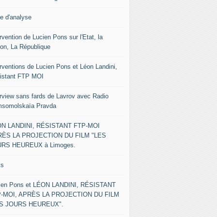
le d'analyse
rvention de Lucien Pons sur l'Etat, la
ion, La République
erventions de Lucien Pons et Léon Landini,
istant FTP MOI
erview sans fards de Lavrov avec Radio
somolskaïa Pravda
N LANDINI, RÉSISTANT FTP-MOI
ÈS LA PROJECTION DU FILM "LES
RS HEUREUX à Limoges.
ks
ien Pons et LÉON LANDINI, RÉSISTANT
-MOI, APRÈS LA PROJECTION DU FILM
ES JOURS HEUREUX".