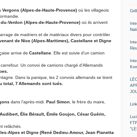
à
Vergons (Alpes-de-Haute-Provence)
où les villageois
Gril
Normandie.
en-du-Verdon (Alpes-de-Haute-Provence)
où ils arrivent
Inte
Nat
barrage de madriers et de matériaux divers pour contrôler
venant de Nice (Alpes-Maritimes), Castellane et Digne
Int
Rés
çaise arrive de
Castellane
. Elle est suivie d'un camion
Int
u carrefour. Un convoi de camions chargé d'Allemands
Kom
pes.
tagne. Dans la panique, les 2 convois allemands se tirent
LÉO
u total, 7 Allemands sont tués.
APR
JOU
gons
dans l'après-midi.
Paul Simon
, le frère du maire,
Lin
Audibert, Élie Bérault, Émile Goujon, César Guérin,
Luc
FTP
nt relâchés.
"L
-les-Alpes et Digne (René Dedieu-Amour, Jean Pianetta