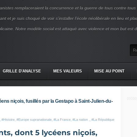
nistes remplaceraient la concurrence et la guerre de tous contre tous
nt et je suis choqué de voir s’installer l’école néolibérale en lieu et pl
blicaine. Notre modèle social est attaqué avec violence et mon but est d
GRILLE D'ANALYSE
MES VALEURS
MISE AU POINT
éens niçois, fusillés par la Gestapo à Saint-Julien-du-
,
#Histoire
,
#Europe supranationale
,
#La France
,
#La nation .
,
#La République
ants, dont 5 lycéens niçois,