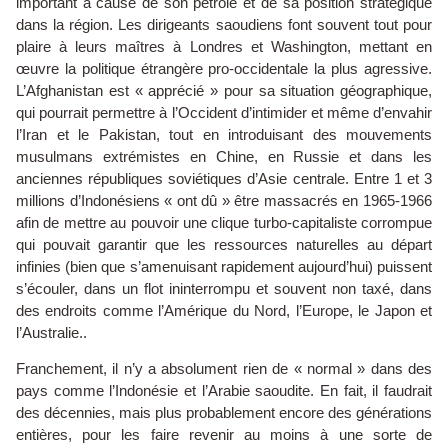
important à cause de son pétrole et de sa position stratégique
dans la région. Les dirigeants saoudiens font souvent tout pour
plaire à leurs maîtres à Londres et Washington, mettant en
œuvre la politique étrangère pro-occidentale la plus agressive.
L’Afghanistan est « apprécié » pour sa situation géographique,
qui pourrait permettre à l’Occident d’intimider et même d’envahir
l’Iran et le Pakistan, tout en introduisant des mouvements
musulmans extrémistes en Chine, en Russie et dans les
anciennes républiques soviétiques d’Asie centrale. Entre 1 et 3
millions d’Indonésiens « ont dû » être massacrés en 1965-1966
afin de mettre au pouvoir une clique turbo-capitaliste corrompue
qui pouvait garantir que les ressources naturelles au départ
infinies (bien que s’amenuisant rapidement aujourd’hui) puissent
s’écouler, dans un flot ininterrompu et souvent non taxé, dans
des endroits comme l’Amérique du Nord, l’Europe, le Japon et
l’Australie..
Franchement, il n’y a absolument rien de « normal » dans des
pays comme l’Indonésie et l’Arabie saoudite. En fait, il faudrait
des décennies, mais plus probablement encore des générations
entières, pour les faire revenir au moins à une sorte de