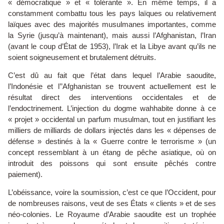
« démocratique » et « tolérante ». En même temps, il a
constamment combattu tous les pays laïques ou relativement
laïques avec des majorités musulmanes importantes, comme
la Syrie (jusqu’à maintenant), mais aussi l’Afghanistan, l’Iran
(avant le coup d’État de 1953), l’Irak et la Libye avant qu’ils ne
soient soigneusement et brutalement détruits.
C’est dû au fait que l’état dans lequel l’Arabie saoudite,
l’Indonésie et l’’Afghanistan se trouvent actuellement est le
résultat direct des interventions occidentales et de
l’endoctrinement. L’injection du dogme wahhabite donne à ce
« projet » occidental un parfum musulman, tout en justifiant les
milliers de milliards de dollars injectés dans les « dépenses de
défense » destinés à la « Guerre contre le terrorisme » (un
concept ressemblant à un étang de pêche asiatique, où on
introduit des poissons qui sont ensuite pêchés contre
paiement).
L’obéissance, voire la soumission, c’est ce que l’Occident, pour
de nombreuses raisons, veut de ses États « clients » et de ses
néo-colonies. Le Royaume d’Arabie saoudite est un trophée