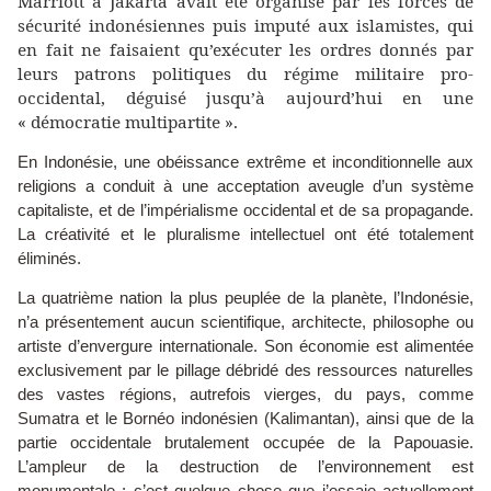
Marriott à Jakarta avait été organisé par les forces de
sécurité indonésiennes puis imputé aux islamistes, qui
en fait ne faisaient qu’exécuter les ordres donnés par
leurs patrons politiques du régime militaire pro-
occidental, déguisé jusqu’à aujourd’hui en une
« démocratie multipartite ».
En Indonésie, une obéissance extrême et inconditionnelle aux
religions a conduit à une acceptation aveugle d’un système
capitaliste, et de l’impérialisme occidental et de sa propagande.
La créativité et le pluralisme intellectuel ont été totalement
éliminés.
La quatrième nation la plus peuplée de la planète, l’Indonésie,
n’a présentement aucun scientifique, architecte, philosophe ou
artiste d’envergure internationale. Son économie est alimentée
exclusivement par le pillage débridé des ressources naturelles
des vastes régions, autrefois vierges, du pays, comme
Sumatra et le Bornéo indonésien (Kalimantan), ainsi que de la
partie occidentale brutalement occupée de la Papouasie.
L’ampleur de la destruction de l’environnement est
monumentale ; c’est quelque chose que j’essaie actuellement