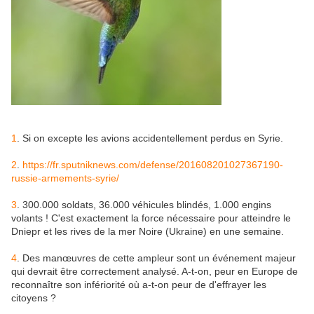
1
. Si on excepte les avions accidentellement perdus en Syrie.
2
.
https://fr.sputniknews.com/defense/201608201027367190-
russie-armements-syrie/
3
. 300.000 soldats, 36.000 véhicules blindés, 1.000 engins
volants ! C'est exactement la force nécessaire pour atteindre le
Dniepr et les rives de la mer Noire (Ukraine) en une semaine.
4
. Des manœuvres de cette ampleur sont un événement majeur
qui devrait être correctement analysé. A-t-on, peur en Europe de
reconnaître son infériorité où a-t-on peur de d'effrayer les
citoyens ?