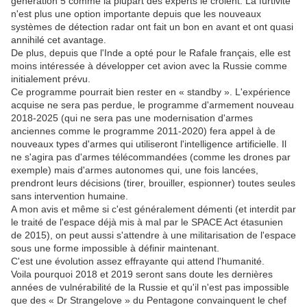
génération 5 comme la plupart des experts le croient. La furtivité
n'est plus une option importante depuis que les nouveaux
systèmes de détection radar ont fait un bon en avant et ont quasi
annihilé cet avantage.
De plus, depuis que l'Inde a opté pour le Rafale français, elle est
moins intéressée à développer cet avion avec la Russie comme
initialement prévu.
Ce programme pourrait bien rester en « standby ». L'expérience
acquise ne sera pas perdue, le programme d'armement nouveau
2018-2025 (qui ne sera pas une modernisation d'armes
anciennes comme le programme 2011-2020) fera appel à de
nouveaux types d'armes qui utiliseront l'intelligence artificielle. Il
ne s'agira pas d'armes télécommandées (comme les drones par
exemple) mais d'armes autonomes qui, une fois lancées,
prendront leurs décisions (tirer, brouiller, espionner) toutes seules
sans intervention humaine.
A mon avis et même si c'est généralement démenti (et interdit par
le traité de l'espace déjà mis à mal par le SPACE Act étasunien
de 2015), on peut aussi s'attendre à une militarisation de l'espace
sous une forme impossible à définir maintenant.
C'est une évolution assez effrayante qui attend l'humanité.
Voila pourquoi 2018 et 2019 seront sans doute les dernières
années de vulnérabilité de la Russie et qu'il n'est pas impossible
que des « Dr Strangelove » du Pentagone convainquent le chef