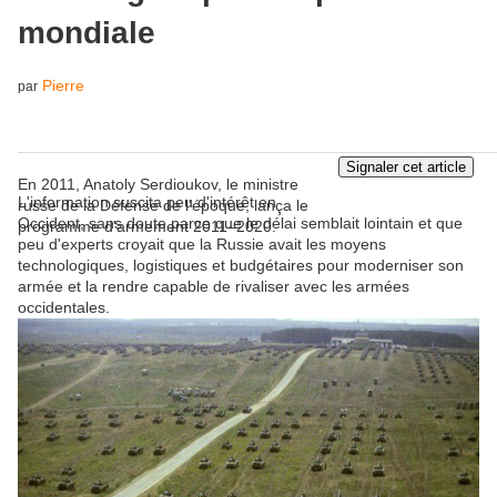
mondiale
Pierre
par
En 2011, Anatoly Serdioukov, le ministre
L'information suscita peu d'intérêt en
russe de la Défense de l'époque, lança le
Occident, sans doute parce que le délai semblait lointain et que
programme d'armement 2011–2020.
peu d'experts croyait que la Russie avait les moyens
technologiques, logistiques et budgétaires pour moderniser son
armée et la rendre capable de rivaliser avec les armées
occidentales.