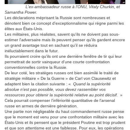
L'ex-ambassadeur russe à l'ONU, Vitaly Churkin, et
Samantha Power.
Les déclarations méprisant la Russie sont nombreuses et
dénotent bien ce concept d'exceptionnalisme qui règne parmi les
élites aux États-Unis.
Les militaires, plus réalistes, savent qu'ils ne doivent pas sous-
estimer l'adversaire mais ils peuvent penser qu'ils gardent encore
un grand avantage tout en sachant qu'il se réduira
inéluctablement dans le futur.
Ils pourraient croire qu'ils ont une dernière fenêtre de tir qui leur
permettrait de sortir vainqueur d'une courte confrontation
conventionnelles contre la Russie.
De leur coté, les stratèges russes ont bien assimilé le traité de
stratégie militaire « De la Guerre » de Carl von Clausewitz et
adaptent bien la citation suivante : «
Quand la supériorité
absolue n'est pas possible, vous devez rassembler vos
ressources pour obtenir la supériorité relative au point décisif.
»
Cela pourrait compenser l'infériorité quantitative de l'arsenal
russe en armes de dernière génération.
Une partie non négligeable du haut commandement russe pense
que le moment est venu pour une confrontation militaire avec les
États-Unis et ils pensent que le président Poutine est trop prudent
et que son attentisme est une faiblesse. Pour eux, les opérations