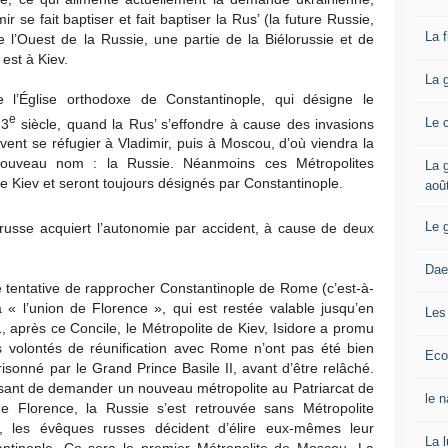
r se fait baptiser et fait baptiser la Rus’ (la future Russie,
La 
de l’Ouest de la Russie, une partie de la Biélorussie et de
 est à Kiev.
La 
l’Église orthodoxe de Constantinople, qui désigne le
e
Le 
13
siècle, quand la Rus’ s’effondre à cause des invasions
vent se réfugier à Vladimir, puis à Moscou, d’où viendra la
ouveau nom : la Russie. Néanmoins ces Métropolites
La g
e Kiev et seront toujours désignés par Constantinople.
aoû
Le 
 russe acquiert l’autonomie par accident, à cause de deux
Dae
e tentative de rapprocher Constantinople de Rome (c’est-à-
 « l’union de Florence », qui est restée valable jusqu’en
Les
 après ce Concile, le Métropolite de Kiev, Isidore a promu
ses volontés de réunification avec Rome n’ont pas été bien
Eco
risonné par le Grand Prince Basile II, avant d’être relâché.
fusant de demander un nouveau métropolite au Patriarcat de
le 
e Florence, la Russie s’est retrouvée sans Métropolite
, les évêques russes décident d’élire eux-mêmes leur
La 
antinople. Ce sera le premier Métropolite de Moscou. La