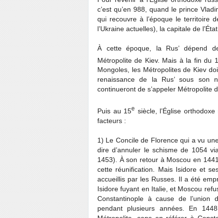
c’est qu’en 988, quand le prince Vladimi
qui recouvre à l’époque le territoire 
l’Ukraine actuelles), la capitale de l’État
À cette époque, la Rus’ dépend de 
Métropolite de Kiev. Mais à la fin du 
Mongoles, les Métropolites de Kiev doi
renaissance de la Rus’ sous son n
continueront de s’appeler Métropolite d
e
Puis au 15
siècle, l’Église orthodoxe
facteurs :
1) Le Concile de Florence qui a vu un
dire d’annuler le schisme de 1054 via
1453). À son retour à Moscou en 1441,
cette réunification. Mais Isidore et 
accueillis par les Russes. Il a été emp
Isidore fuyant en Italie, et Moscou re
Constantinople à cause de l’union d
pendant plusieurs années. En 1448
Métropolite, sans en référer à Const