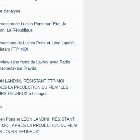
le d'analyse
rvention de Lucien Pons sur l'Etat, la
ion, La République
erventions de Lucien Pons et Léon Landini,
istant FTP MOI
erview sans fards de Lavrov avec Radio
somolskaïa Pravda
N LANDINI, RÉSISTANT FTP-MOI
ÈS LA PROJECTION DU FILM "LES
RS HEUREUX à Limoges.
ks
ien Pons et LÉON LANDINI, RÉSISTANT
-MOI, APRÈS LA PROJECTION DU FILM
ES JOURS HEUREUX".