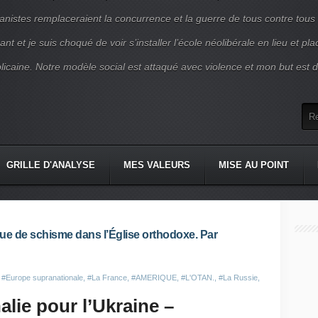
nistes remplaceraient la concurrence et la guerre de tous contre tous
nt et je suis choqué de voir s’installer l’école néolibérale en lieu et pl
blicaine. Notre modèle social est attaqué avec violence et mon but est d
GRILLE D'ANALYSE
MES VALEURS
MISE AU POINT
ue de schisme dans l’Église orthodoxe. Par
,
#Europe supranationale
,
#La France
,
#AMERIQUE
,
#L'OTAN.
,
#La Russie
,
lie pour l’Ukraine –