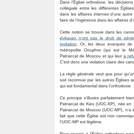
Dans l’Église orthodoxe, les décision
collégiale entre les différentes Église
dans les affaires internes d’une autre
faire de l’ingérence dans les affaires d’
Cette notion se trouve dans les can
évêques n’ont pas le droit de pénét
invitation
. Or, les deux exarques de 
métropolite Onuphre (qui est le Mét
Patriarcat de Moscou et qui leur
a ref
C’est donc une violation claire des cano
La règle générale veut que pour qu’une
soit reconnue par les autres Églises au
qui est fondamental dans l’orthodoxie.
Ce principe s’illustre parfaitement bi
Patriarcat de Kiev (UOC-KP), née en 
Patriarcat de Moscou (UOC-MP), n’a é
fait que cette Église est non canoniq
l’UOC-MP est légitime.
Pour revenir à l’Église orthodoxe rus