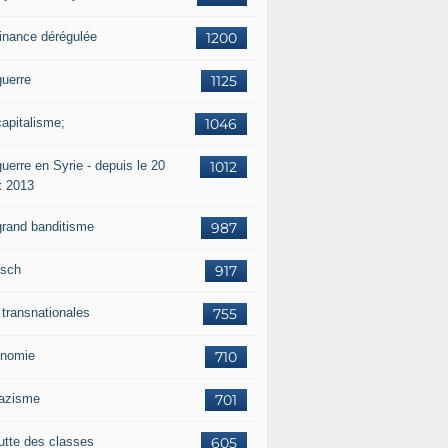
finance dérégulée
1200
guerre
1125
capitalisme;
1046
uerre en Syrie - depuis le 20
1012
t 2013
grand banditisme
987
sch
917
 transnationales
755
nomie
710
nazisme
701
lutte des classes
605