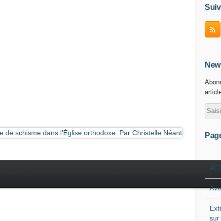
Suiv
News
Abonn
articl
Pag
AC
Ave
Ext
sur