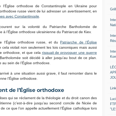
 l’Église orthodoxe de Constantinople en Ukraine pour
Gril
e orthodoxe russe vient de lui adresser un avertissement, en
ques avec Constantinople
.
Inte
Nat
 courent sur la volonté du Patriarche Bartholomée de
e à l’Église orthodoxe ukrainienne du Patriarcat de Kiev.
Int
Rés
e l’Église orthodoxe russe, et du
Patriarche de l’Église
que cela violait non seulement les lois canoniques mais aussi
Int
se orthodoxe, et que cela
risquait de provoquer une guerre
Kom
 Bartholomée soit décidé à aller jusqu’au bout de ce plan.
 au sein de l’Église orthodoxe.
LÉO
APR
ivé à une situation aussi grave, il faut remonter dans le
JOU
onne l’Église orthodoxe.
Lin
nt de l’Église orthodoxe
lises qui se réclament de la théologie et du droit canon des
Luc
rétienne (c’est-à-dire jusqu’au second concile de Nicée de
FTP
de ce que l’on appelle actuellement l’Église catholique lors
"L