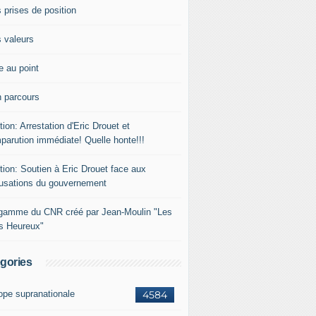
 prises de position
 valeurs
e au point
 parcours
tion: Arrestation d'Eric Drouet et
parution immédiate! Quelle honte!!!
tion: Soutien à Eric Drouet face aux
usations du gouvernement
gamme du CNR créé par Jean-Moulin "Les
rs Heureux"
gories
ope supranationale
4584