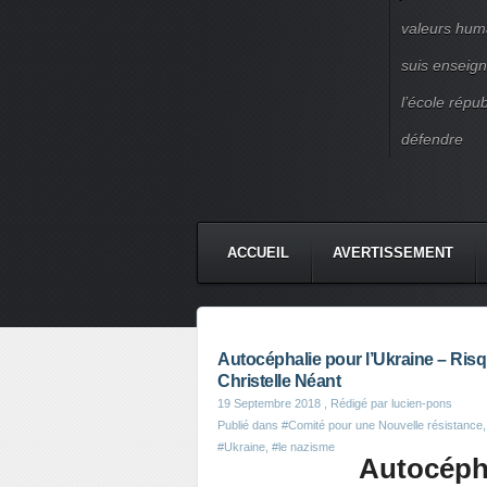
valeurs huma
suis enseigna
l’école répu
défendre
ACCUEIL
AVERTISSEMENT
Autocéphalie pour l’Ukraine – Risq
Christelle Néant
19 Septembre 2018
, Rédigé par lucien-pons
Publié dans
#Comité pour une Nouvelle résistance
#Ukraine
,
#le nazisme
Autocépha