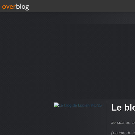
Le bl
Je suis un ci
j'essaie de 