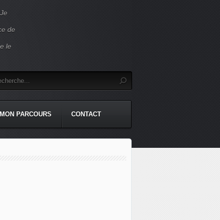
 Je
ace de
e le
MON PARCOURS
CONTACT