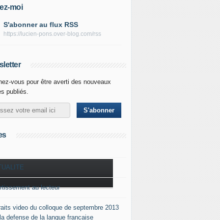
ez-moi
S'abonner au flux RSS
https://lucien-pons.over-blog.com/rss
letter
ez-vous pour être averti des nouveaux
es publiés.
es
TUALITE
rtissement au lecteur
raits video du colloque de septembre 2013
 la defense de la langue francaise