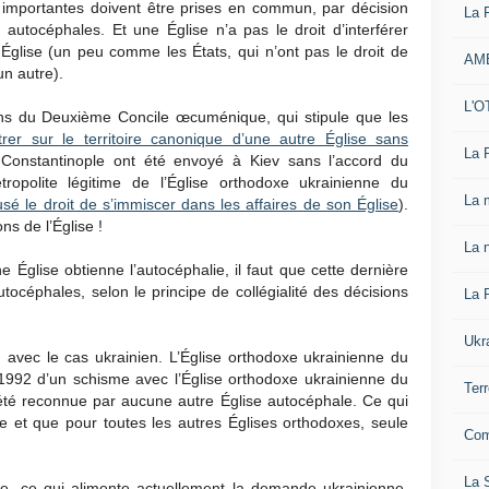
s importantes doivent être prises en commun, par décision
La 
s autocéphales. Et une Église n’a pas le droit d’interférer
 Église (un peu comme les États, qui n’ont pas le droit de
AM
un autre).
L'O
ons du Deuxième Concile œcuménique, qui stipule que les
rer sur le territoire canonique d’une autre Église sans
La 
Constantinople ont été envoyé à Kiev sans l’accord du
ropolite légitime de l’Église orthodoxe ukrainienne du
La 
usé le droit de s’immiscer dans les affaires de son Église
).
ns de l’Église !
La n
 Église obtienne l’autocéphalie, il faut que cette dernière
tocéphales, selon le principe de collégialité des décisions
La 
Ukr
en avec le cas ukrainien. L’Église orthodoxe ukrainienne du
1992 d’un schisme avec l’Église orthodoxe ukrainienne du
Ter
té reconnue par aucune autre Église autocéphale. Ce qui
ue et que pour toutes les autres Églises orthodoxes, seule
Com
La S
se, ce qui alimente actuellement la demande ukrainienne,