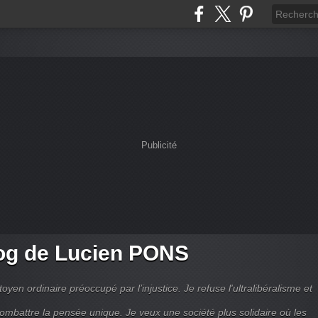
Publicité
og de Lucien PONS
toyen ordinaire préoccupé par l’injustice. Je refuse l'ultralibéralisme et
combattre la pensée unique. Je veux une société plus solidaire où les