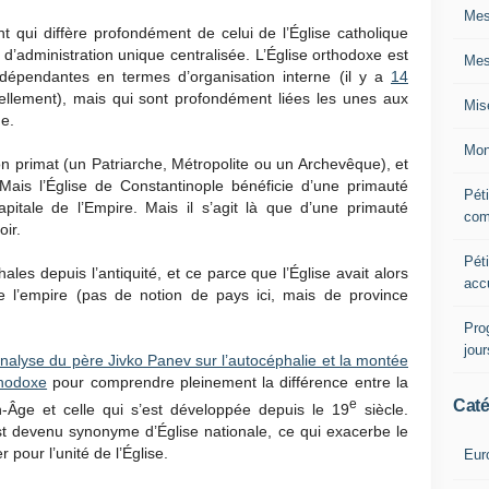
Mes
t qui diffère profondément de celui de l’Église catholique
d’administration unique centralisée. L’Église orthodoxe est
Mes
dépendantes en termes d’organisation interne (il y a
14
llement), mais qui sont profondément liées les unes aux
Mis
e.
Mon
 primat (un Patriarche, Métropolite ou un Archevêque), et
Mais l’Église de Constantinople bénéficie d’une primauté
Péti
apitale de l’Empire. Mais il s’agit là que d’une primauté
com
ir.
Péti
les depuis l’antiquité, et ce parce que l’Église avait alors
acc
de l’empire (pas de notion de pays ici, mais de province
Pro
jou
nalyse du père Jivko Panev sur l’autocéphalie et la montée
thodoxe
pour comprendre pleinement la différence entre la
Caté
e
n-Âge et celle qui s’est développée depuis le 19
siècle.
t devenu synonyme d’Église nationale, ce qui exacerbe le
 pour l’unité de l’Église.
Eur