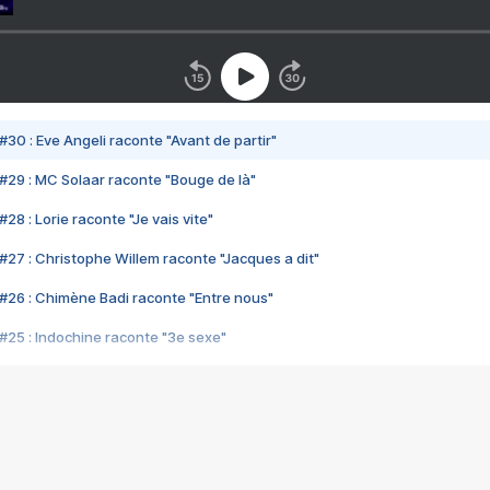
#30 : Eve Angeli raconte "Avant de partir"
#29 : MC Solaar raconte "Bouge de là"
28 : Lorie raconte "Je vais vite"
#27 : Christophe Willem raconte "Jacques a dit"
#26 : Chimène Badi raconte "Entre nous"
#25 : Indochine raconte "3e sexe"
#24 : Zaho raconte "C'est chelou"
#23 : Patrick Bruel raconte "Au café des délices"
#22 : Kyo raconte "Le chemin"