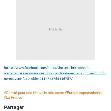
Publicité
https://www.facebook.com/notes/vincent-christophe-le-
roux/france-insoumise-ces-principes-fondamentaux-qui-selon-moi-
ne-peuvent-faire-lobje/2114743765446787/
#Comité pour une Nouvelle résistance
#Europe supranationale
#La France
Partager