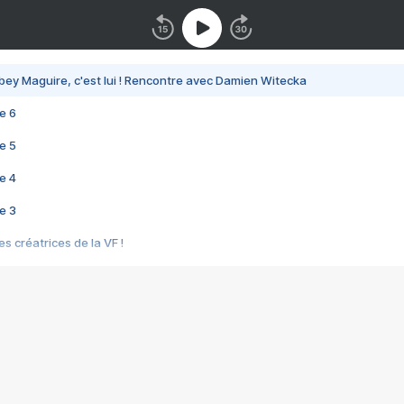
bey Maguire, c'est lui ! Rencontre avec Damien Witecka
e 6
e 5
e 4
e 3
s créatrices de la VF !
e 2
e 1
e Mektoub My Love arrive enfin ! Rencontre avec Shaïn Boumedine et Sal
i : après Toni en famille