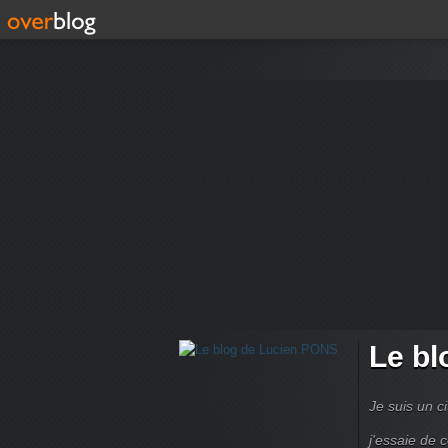
Le bl
Je suis un ci
j'essaie de 