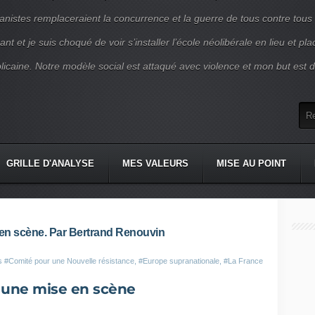
nistes remplaceraient la concurrence et la guerre de tous contre tous
nt et je suis choqué de voir s’installer l’école néolibérale en lieu et pl
blicaine. Notre modèle social est attaqué avec violence et mon but est d
GRILLE D'ANALYSE
MES VALEURS
MISE AU POINT
 en scène. Par Bertrand Renouvin
ns
#Comité pour une Nouvelle résistance
,
#Europe supranationale
,
#La France
 une mise en scène