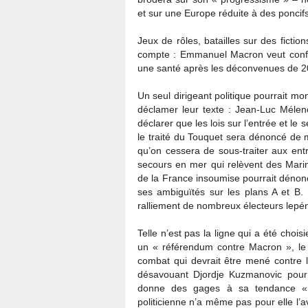
et sur une Europe réduite à des poncifs
Jeux de rôles, batailles sur des fictio
compte : Emmanuel Macron veut confor
une santé après les déconvenues de 20
Un seul dirigeant politique pourrait mo
déclamer leur texte : Jean-Luc Mélenc
déclarer que les lois sur l’entrée et l
le traité du Touquet sera dénoncé de 
qu’on cessera de sous-traiter aux ent
secours en mer qui relèvent des Marin
de la France insoumise pourrait dénonc
ses ambiguïtés sur les plans A et B. L’
ralliement de nombreux électeurs lepén
Telle n’est pas la ligne qui a été choi
un « référendum contre Macron », le
combat qui devrait être mené contre l
désavouant Djordje Kuzmanovic pour 
donne des gages à sa tendance « sa
politicienne n’a même pas pour elle l’av