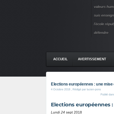
valeurs huma
suis enseigna
l’école répu
défendre
ACCUEIL
AVERTISSEMENT
Elections européennes : une mise
4 Octobre 2018
, Rédigé par lucien-pons
Publié da
Elections européennes :
Lundi 24
sept 2018