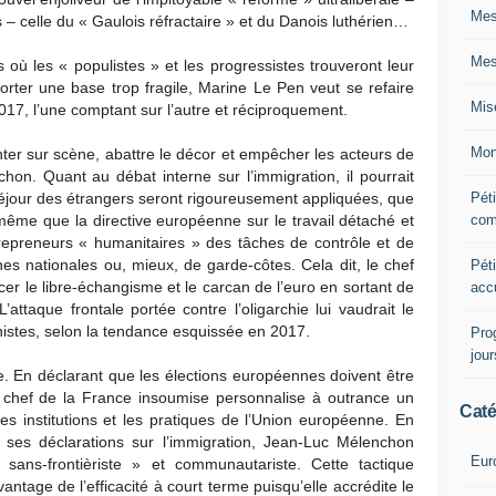
Mes
 – celle du « Gaulois réfractaire » et du Danois luthérien…
Mes
ns où les « populistes » et les progressistes trouveront leur
ter une base trop fragile, Marine Le Pen veut se refaire
Mis
17, l’une comptant sur l’autre et réciproquement.
Mon
nter sur scène, abattre le décor et empêcher les acteurs de
hon. Quant au débat interne sur l’immigration, il pourrait
Péti
e séjour des étrangers seront rigoureusement appliquées, que
com
même que la directive européenne sur le travail détaché et
repreneurs « humanitaires » des tâches de contrôle et de
es nationales ou, mieux, de garde-côtes. Cela dit, le chef
Péti
er le libre-échangisme et le carcan de l’euro en sortant de
acc
attaque frontale portée contre l’oligarchie lui vaudrait le
istes, selon la tendance esquissée en 2017.
Pro
jou
sie. En déclarant que les élections européennes doivent être
 chef de la France insoumise personnalise à outrance un
Caté
es institutions et les pratiques de l’Union européenne. En
ses déclarations sur l’immigration, Jean-Luc Mélenchon
Eur
ns-frontièriste » et communautariste. Cette tactique
antage de l’efficacité à court terme puisqu’elle accrédite le