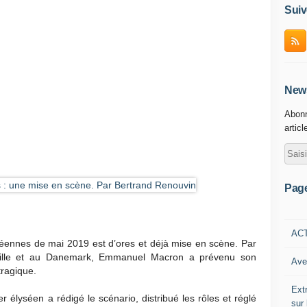
Suiv
News
Abonn
articl
Pag
AC
éennes de mai 2019 est d’ores et déjà mise en scène. Par
eille et au Danemark, Emmanuel Macron a prévenu son
Ave
tragique.
Ext
er élyséen a rédigé le scénario, distribué les rôles et réglé
sur