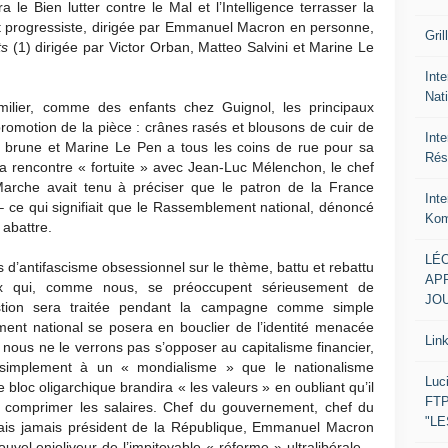
a le Bien lutter contre le Mal et l’Intelligence terrasser la
et progressiste, dirigée par Emmanuel Macron en personne,
Gril
ts
(1) dirigée par Victor Orban, Matteo Salvini et Marine Le
Inte
Nat
amilier, comme des enfants chez Guignol, les principaux
omotion de la pièce : crânes rasés et blousons de cuir de
Int
 brune et Marine Le Pen a tous les coins de rue pour sa
Rés
 sa rencontre « fortuite » avec Jean-Luc Mélenchon, le chef
rche avait tenu à préciser que le patron de la France
Int
– ce qui signifiait que le Rassemblement national, dénoncé
Kom
abattre.
LÉO
 d’antifascisme obsessionnel sur le thème, battu et rebattu
APR
ux qui, comme nous, se préoccupent sérieusement de
JOU
estion sera traitée pendant la campagne comme simple
nt national se posera en bouclier de l’identité menacée
Lin
s nous ne le verrons pas s’opposer au capitalisme financier,
s simplement à un « mondialisme » que le nationalisme
Luc
Le bloc oligarchique brandira « les valeurs » en oubliant qu’il
FTP
r comprimer les salaires. Chef du gouvernement, chef du
"L
ais jamais président de la République, Emmanuel Macron
vel enjoliveur de l’impitoyable « réforme » ultralibérale –