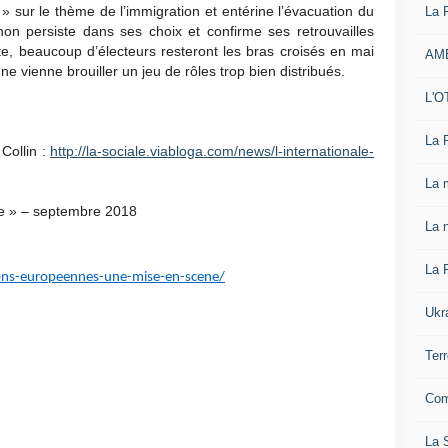
 » sur le thème de l’immigration et entérine l’évacuation du
La 
hon persiste dans ses choix et confirme ses retrouvailles
ste, beaucoup d’électeurs resteront les bras croisés en mai
AM
e vienne brouiller un jeu de rôles trop bien distribués.
L'O
La 
 Collin :
http://la-sociale.viabloga.com/news/l-internationale-
La 
te » – septembre 2018
La n
La 
ions-europeennes-une-mise-en-scene/
Ukr
Ter
Com
La S