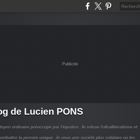
Publicité
og de Lucien PONS
toyen ordinaire préoccupé par l’injustice. Je refuse l'ultralibéralisme et
combattre la pensée unique. Je veux une société plus solidaire où les