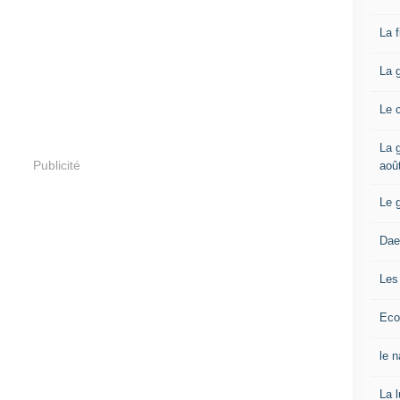
La 
La 
Le 
La g
Publicité
aoû
Le 
Dae
Les
Eco
le 
La 