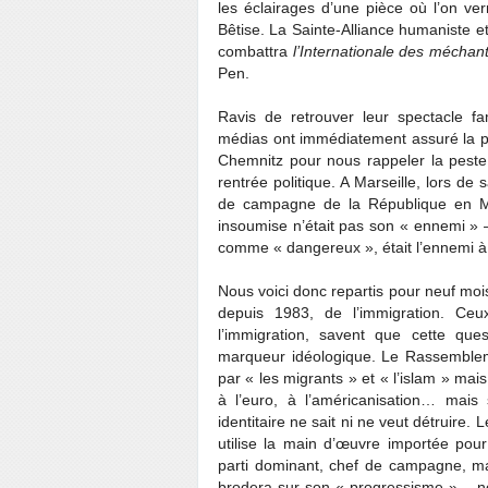
les éclairages d’une pièce où l’on verr
Bêtise. La Sainte-Alliance humaniste 
combattra
l’Internationale des méchan
Pen.
Ravis de retrouver leur spectacle f
médias ont immédiatement assuré la pr
Chemnitz pour nous rappeler la peste
rentrée politique. A Marseille, lors de
de campagne de la République en Ma
insoumise n’était pas son « ennemi » 
comme « dangereux », était l’ennemi à 
Nous voici donc repartis pour neuf mois
depuis 1983, de l’immigration. Ce
l’immigration, savent que cette qu
marqueur idéologique. Le Rassembleme
par « les migrants » et « l’islam » mai
à l’euro, à l’américanisation… mai
identitaire ne sait ni ne veut détruire. 
utilise la main d’œuvre importée pou
parti dominant, chef de campagne, m
brodera sur son « progressisme » – nou