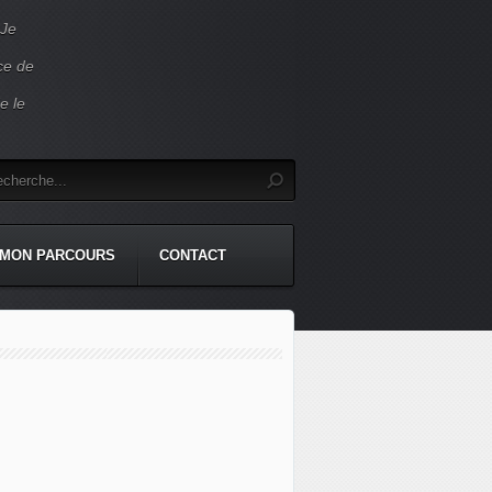
 Je
ace de
e le
MON PARCOURS
CONTACT