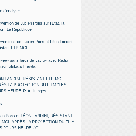
le d'analyse
rvention de Lucien Pons sur l'Etat, la
ion, La République
erventions de Lucien Pons et Léon Landini,
istant FTP MOI
erview sans fards de Lavrov avec Radio
somolskaïa Pravda
N LANDINI, RÉSISTANT FTP-MOI
ÈS LA PROJECTION DU FILM "LES
RS HEUREUX à Limoges.
ks
ien Pons et LÉON LANDINI, RÉSISTANT
-MOI, APRÈS LA PROJECTION DU FILM
ES JOURS HEUREUX".