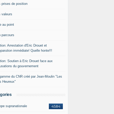
 prises de position
 valeurs
e au point
 parcours
tion: Arrestation d'Eric Drouet et
parution immédiate! Quelle honte!!!
tion: Soutien à Eric Drouet face aux
usations du gouvernement
gamme du CNR créé par Jean-Moulin "Les
rs Heureux"
gories
ope supranationale
4584