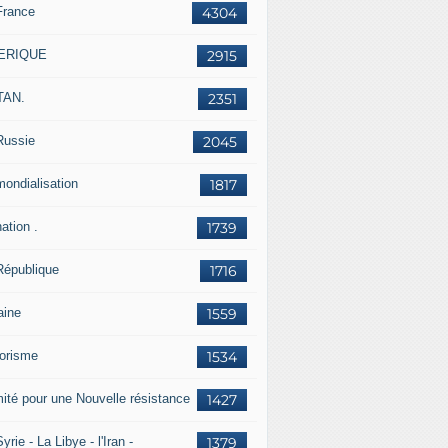
France
4304
ERIQUE
2915
TAN.
2351
Russie
2045
mondialisation
1817
ation .
1739
République
1716
aine
1559
rorisme
1534
ité pour une Nouvelle résistance
1427
yrie - La Libye - l'Iran -
1379