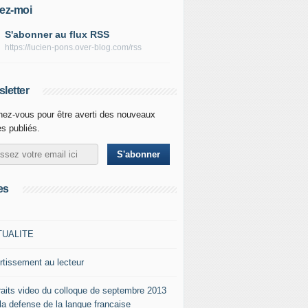
ez-moi
S'abonner au flux RSS
https://lucien-pons.over-blog.com/rss
letter
ez-vous pour être averti des nouveaux
es publiés.
es
TUALITE
rtissement au lecteur
raits video du colloque de septembre 2013
 la defense de la langue francaise