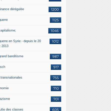
finance dérégulée
1200
guerre
1125
capitalisme;
1046
uerre en Syrie - depuis le 20
1012
t 2013
grand banditisme
987
sch
917
 transnationales
755
nomie
710
nazisme
701
lutte des classes
605