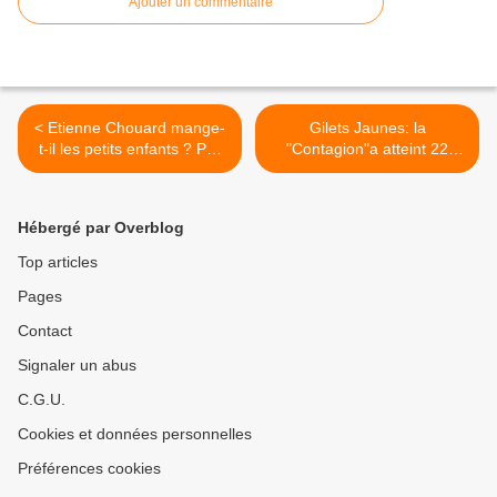
Ajouter un commentaire
< Etienne Chouard mange-
Gilets Jaunes: la
t-il les petits enfants ? Par
"Contagion"a atteint 22
Matthieu Morel
pays dans le monde!!! >
Hébergé par Overblog
Top articles
Pages
Contact
Signaler un abus
C.G.U.
Cookies et données personnelles
Préférences cookies