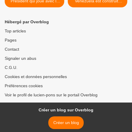
Président qui joue avec le
Venezuela est construite
feu. Par Natacha Polony
sur le mensonge
(MintPressNews) >
Hébergé par Overblog
Top articles
Pages
Contact
Signaler un abus
C.G.U.
Cookies et données personnelles
Préférences cookies
Voir le profil de lucien-pons sur le portail Overblog
Créer un blog sur Overblog
Créer un blog