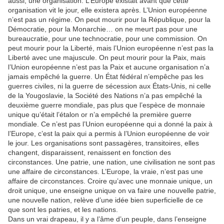
aussi, une organisation. L’Europe existait avant que cette
organisation vit le jour, elle existera après. L’Union européenne
n’est pas un régime. On peut mourir pour la République, pour la
Démocratie, pour la Monarchie… on ne meurt pas pour une
bureaucratie, pour une technocratie, pour une commission. On
peut mourir pour la Liberté, mais l’Union européenne n’est pas la
Liberté avec une majuscule. On peut mourir pour la Paix, mais
l’Union européenne n’est pas la Paix et aucune organisation n’a
jamais empêché la guerre. Un État fédéral n’empêche pas les
guerres civiles, ni la guerre de sécession aux États-Unis, ni celle
de la Yougoslavie, la Société des Nations n’a pas empêché la
deuxième guerre mondiale, pas plus que l’espèce de monnaie
unique qu’était l’étalon or n’a empêché la première guerre
mondiale. Ce n’est pas l’Union européenne qui a donné la paix à
l’Europe, c’est la paix qui a permis à l’Union européenne de voir
le jour. Les organisations sont passagères, transitoires, elles
changent, disparaissent, renaissent en fonction des
circonstances. Une patrie, une nation, une civilisation ne sont pas
une affaire de circonstances. L’Europe, la vraie, n’est pas une
affaire de circonstances. Croire qu’avec une monnaie unique, un
droit unique, une enseigne unique on va faire une nouvelle patrie,
une nouvelle nation, relève d’une idée bien superficielle de ce
que sont les patries, et les nations.
Dans un vrai drapeau, il y a l’âme d’un peuple, dans l’enseigne